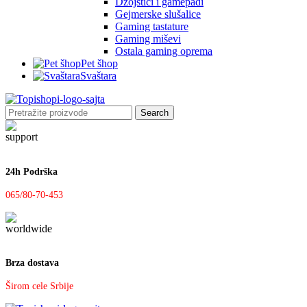
Džojstici i gamepadi
Gejmerske slušalice
Gaming tastature
Gaming miševi
Ostala gaming oprema
Pet šhop
Svaštara
Search
24h Podrška
065/80-70-453
Brza dostava
Širom cele Srbije