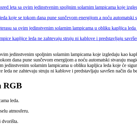
da RGB
cama leda.
selu atmosferu.
 dvorišta.