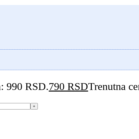
la: 990 RSD.
790
RSD
Trenutna ce
+