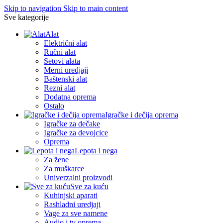
Skip to navigation
Skip to main content
Sve kategorije
Alat
Električni alat
Ručni alat
Setovi alata
Merni uredjaji
Baštenski alat
Rezni alat
Dodatna oprema
Ostalo
Igračke i dečija oprema
Igračke za dečake
Igračke za devojcice
Oprema
Lepota i nega
Za žene
Za muškarce
Univerzalni proizvodi
Sve za kuću
Kuhinjski aparati
Rashladni uredjaji
Vage za sve namene
Audio i tv oprema