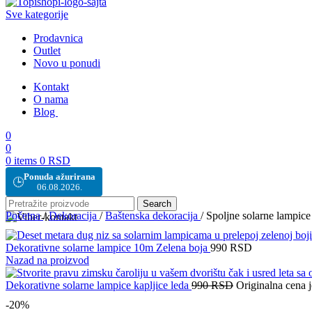
Sve kategorije
Prodavnica
Outlet
Novo u ponudi
Kontakt
O nama
Blog
0
0
0
items
0
RSD
Ponuda ažurirana
🕒
06.08.2026.
Search
Početna
/
Dekoracija
/
Baštenska dekoracija
/
Spoljne solarne lampic
Dekorativne solarne lampice 10m Zelena boja
990
RSD
Nazad na proizvod
Dekorativne solarne lampice kapljice leda
990
RSD
Originalna cena 
-20%