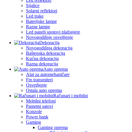
Led reflektori
Sijalice
Solarni reflektori
Led trake
Baterijske lampe
Razne lampe
Led paneli spotovi plafonjere
Novogodišnje osvetljenje
Dekoracija
Novogodišnja dekoracija
Baštenska dekoracija
Kućna dekoracija
Razna dekoracija
Auto oprema
Alat za automehaničare
Fm transmiteri
Osvetljenje
Ostala auto oprema
Računari i mobilni
Mobilni telefoni
Pametni satovi
Konzole
Power bank
Gaming
Gaming oprema