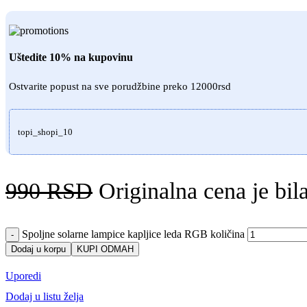
Uštedite 10% na kupovinu
Ostvarite popust na sve porudžbine preko 12000rsd
topi_shopi_10
990
RSD
Originalna cena je bi
Spoljne solarne lampice kapljice leda RGB količina
-
Dodaj u korpu
KUPI ODMAH
Uporedi
Dodaj u listu želja