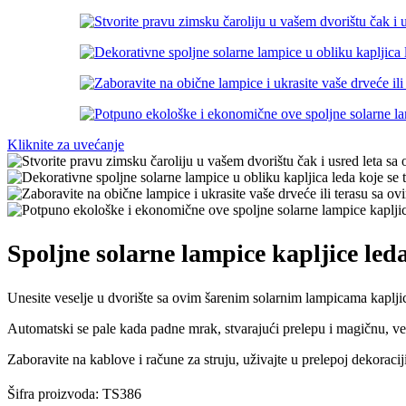
Kliknite za uvećanje
Spoljne solarne lampice kapljice le
Unesite veselje u dvorište sa ovim šarenim solarnim lampicama kaplji
Automatski se pale kada padne mrak, stvarajući prelepu i magičnu, ve
Zaboravite na kablove i račune za struju, uživajte u prelepoj dekoraciji
Šifra proizvoda:
TS386