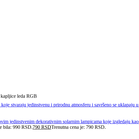
e kapljice leda RGB
je bila: 990 RSD.
790
RSD
Trenutna cena je: 790 RSD.