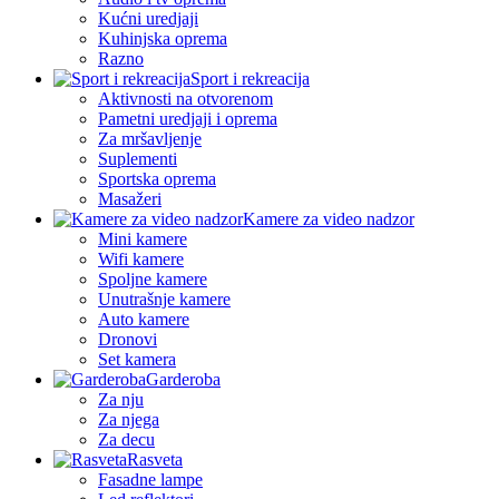
Kućni uredjaji
Kuhinjska oprema
Razno
Sport i rekreacija
Aktivnosti na otvorenom
Pametni uredjaji i oprema
Za mršavljenje
Suplementi
Sportska oprema
Masažeri
Kamere za video nadzor
Mini kamere
Wifi kamere
Spoljne kamere
Unutrašnje kamere
Auto kamere
Dronovi
Set kamera
Garderoba
Za nju
Za njega
Za decu
Rasveta
Fasadne lampe