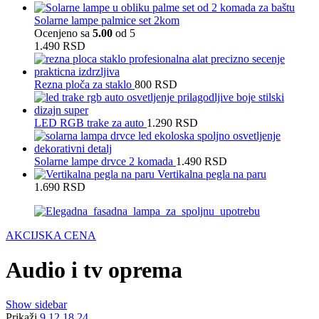
Solarne lampe palmice set 2kom
Ocenjeno sa
5.00
od 5
1.490
RSD
Rezna ploča za staklo
800
RSD
LED RGB trake za auto
1.290
RSD
Solarne lampe drvce 2 komada
1.490
RSD
Vertikalna pegla na paru
1.690
RSD
AKCIJSKA CENA
Audio i tv oprema
Show sidebar
Prikaži
9
12
18
24