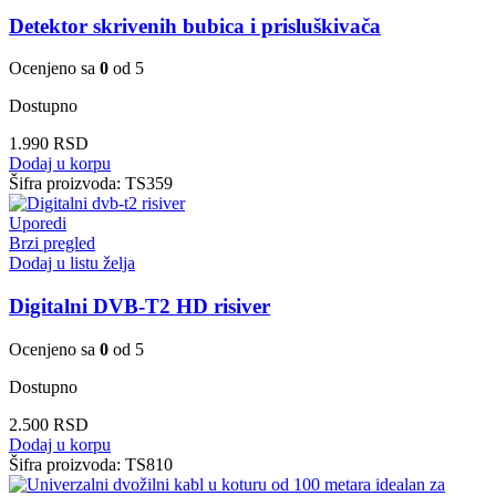
Detektor skrivenih bubica i prisluškivača
Ocenjeno sa
0
od 5
Dostupno
1.990
RSD
Dodaj u korpu
Šifra proizvoda:
TS359
Uporedi
Brzi pregled
Dodaj u listu želja
Digitalni DVB-T2 HD risiver
Ocenjeno sa
0
od 5
Dostupno
2.500
RSD
Dodaj u korpu
Šifra proizvoda:
TS810