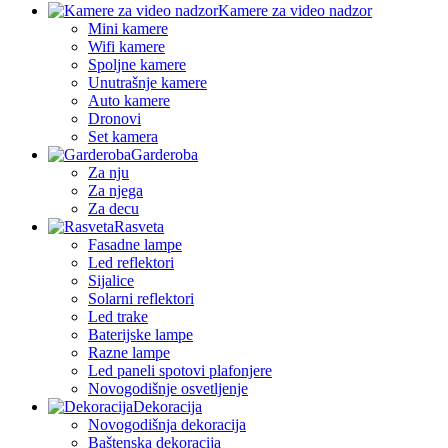
Kamere za video nadzor
Mini kamere
Wifi kamere
Spoljne kamere
Unutrašnje kamere
Auto kamere
Dronovi
Set kamera
Garderoba
Za nju
Za njega
Za decu
Rasveta
Fasadne lampe
Led reflektori
Sijalice
Solarni reflektori
Led trake
Baterijske lampe
Razne lampe
Led paneli spotovi plafonjere
Novogodišnje osvetljenje
Dekoracija
Novogodišnja dekoracija
Baštenska dekoracija