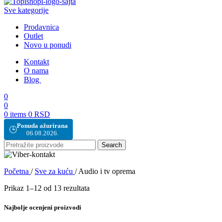
Sve kategorije
Prodavnica
Outlet
Novo u ponudi
Kontakt
O nama
Blog
0
0
0
items
0
RSD
Ponuda ažurirana
🕒
06.08.2026.
Search
Početna
/
Sve za kuću
/
Audio i tv oprema
Prikaz 1–12 od 13 rezultata
Najbolje ocenjeni proizvodi