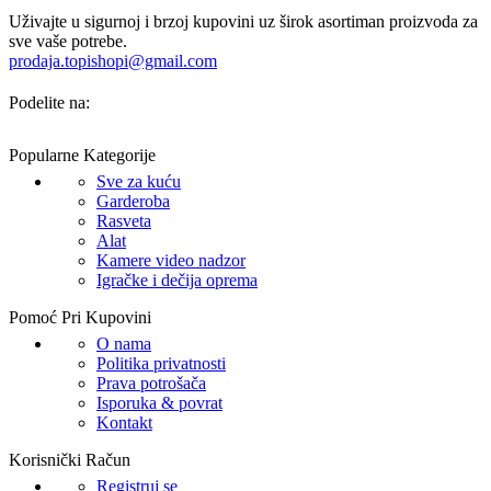
Uživajte u sigurnoj i brzoj kupovini uz širok asortiman proizvoda za
sve vaše potrebe.
prodaja.topishopi@gmail.com
Podelite na:
Popularne Kategorije
Sve za kuću
Garderoba
Rasveta
Alat
Kamere video nadzor
Igračke i dečija oprema
Pomoć Pri Kupovini
O nama
Politika privatnosti
Prava potrošača
Isporuka & povrat
Kontakt
Korisnički Račun
Registruj se