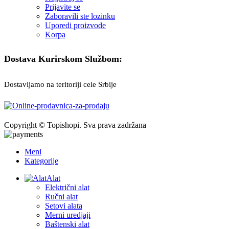
Prijavite se
Zaboravili ste lozinku
Uporedi proizvode
Korpa
Dostava Kurirskom Službom:
Dostavljamo na teritoriji cele Srbije
Copyright © Topishopi. Sva prava zadržana
Meni
Kategorije
Alat
Električni alat
Ručni alat
Setovi alata
Merni uredjaji
Baštenski alat