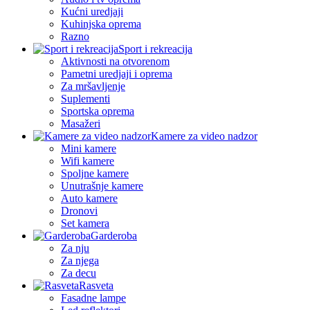
Kućni uredjaji
Kuhinjska oprema
Razno
Sport i rekreacija
Aktivnosti na otvorenom
Pametni uredjaji i oprema
Za mršavljenje
Suplementi
Sportska oprema
Masažeri
Kamere za video nadzor
Mini kamere
Wifi kamere
Spoljne kamere
Unutrašnje kamere
Auto kamere
Dronovi
Set kamera
Garderoba
Za nju
Za njega
Za decu
Rasveta
Fasadne lampe