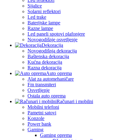
Led reflektori
Sijalice
Solarni reflektori
Led trake
Baterijske lampe
Razne lampe
Led paneli spotovi plafonjere
Novogodišnje osvetljenje
Dekoracija
Novogodišnja dekoracija
Baštenska dekoracija
Kućna dekoracija
Razna dekoracija
Auto oprema
Alat za automehaničare
Fm transmiteri
Osvetljenje
Ostala auto oprema
Računari i mobilni
Mobilni telefoni
Pametni satovi
Konzole
Power bank
Gaming
Gaming oprema