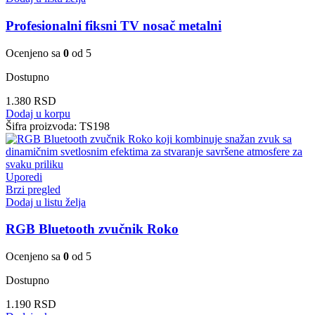
Profesionalni fiksni TV nosač metalni
Ocenjeno sa
0
od 5
Dostupno
1.380
RSD
Dodaj u korpu
Šifra proizvoda:
TS198
Uporedi
Brzi pregled
Dodaj u listu želja
RGB Bluetooth zvučnik Roko
Ocenjeno sa
0
od 5
Dostupno
1.190
RSD