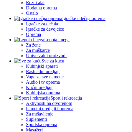
Rezni alat
Dodatna oprema
Ostalo
Igračke i dečija oprema
Igračke za dečake
Igračke za devojcice
Oprema
Lepota i nega
Za žene
Za muškarce
Univerzalni proizvodi
Sve za kuću
Kuhinjski aparati
Rashladni uredjaji
Vage za sve namene
Audio i tv oprema
Kućni uredjaji
Kuhinjska oprema
Sport i rekreacija
Aktivnosti na otvorenom
Pametni uredjaji i oprema
Za mršavljenje
Suplementi
Sportska oprema
Masažeri