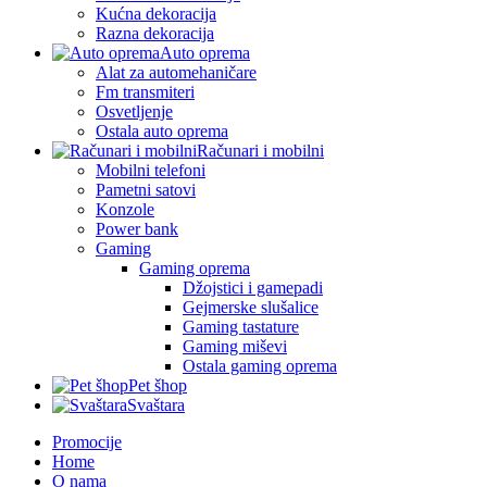
Kućna dekoracija
Razna dekoracija
Auto oprema
Alat za automehaničare
Fm transmiteri
Osvetljenje
Ostala auto oprema
Računari i mobilni
Mobilni telefoni
Pametni satovi
Konzole
Power bank
Gaming
Gaming oprema
Džojstici i gamepadi
Gejmerske slušalice
Gaming tastature
Gaming miševi
Ostala gaming oprema
Pet šhop
Svaštara
Promocije
Home
O nama