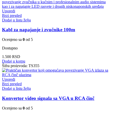
Uporedi
Brzi pregled
Dodaj u listu želja
Kabl za napajanje i zvučnike 100m
Ocenjeno sa
0
od 5
Dostupno
1.500
RSD
Dodaj u korpu
Šifra proizvoda:
TS355
Uporedi
Brzi pregled
Dodaj u listu želja
Konvertor video signala sa VGA u RCA činč
Ocenjeno sa
0
od 5