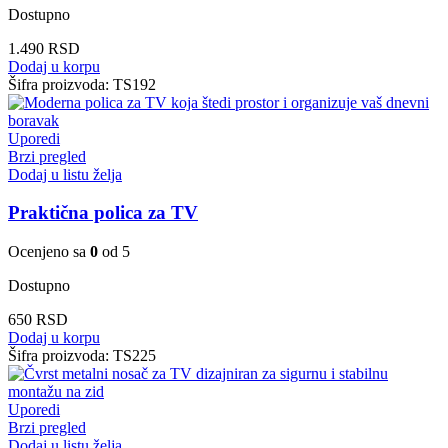
Dostupno
1.490
RSD
Dodaj u korpu
Šifra proizvoda:
TS192
Uporedi
Brzi pregled
Dodaj u listu želja
Praktična polica za TV
Ocenjeno sa
0
od 5
Dostupno
650
RSD
Dodaj u korpu
Šifra proizvoda:
TS225
Uporedi
Brzi pregled
Dodaj u listu želja