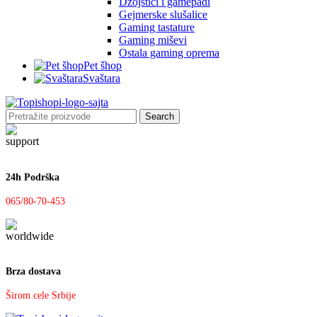
Džojstici i gamepadi
Gejmerske slušalice
Gaming tastature
Gaming miševi
Ostala gaming oprema
Pet šhop
Svaštara
Search
24h Podrška
065/80-70-453
Brza dostava
Širom cele Srbije