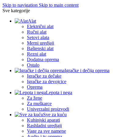
Skip to navigation
Skip to main content
Sve kategorije
Alat
Električni alat
Ručni alat
Setovi alata
Merni uredjaji
Baštenski alat
Rezni alat
Dodatna oprema
Ostalo
Igračke i dečija oprema
Igračke za dečake
Igračke za devojcice
Oprema
Lepota i nega
Za žene
Za muškarce
Univerzalni proizvodi
Sve za kuću
Kuhinjski aparati
Rashladni uredjaji
Vage za sve namene
Audio i tv oprema