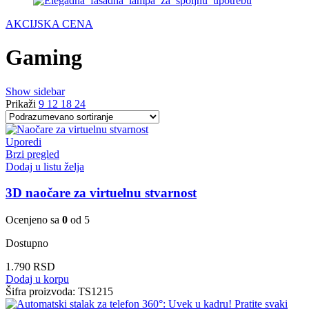
AKCIJSKA CENA
Gaming
Show sidebar
Prikaži
9
12
18
24
Uporedi
Brzi pregled
Dodaj u listu želja
3D naočare za virtuelnu stvarnost
Ocenjeno sa
0
od 5
Dostupno
1.790
RSD
Dodaj u korpu
Šifra proizvoda:
TS1215