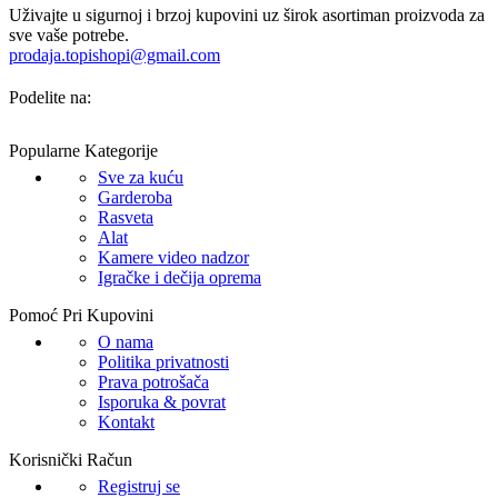
Uživajte u sigurnoj i brzoj kupovini uz širok asortiman proizvoda za
sve vaše potrebe.
prodaja.topishopi@gmail.com
Podelite na:
Popularne Kategorije
Sve za kuću
Garderoba
Rasveta
Alat
Kamere video nadzor
Igračke i dečija oprema
Pomoć Pri Kupovini
O nama
Politika privatnosti
Prava potrošača
Isporuka & povrat
Kontakt
Korisnički Račun
Registruj se