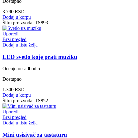
Dostupno
3.790
RSD
Dodaj u korpu
Šifra proizvoda:
TS893
Uporedi
Brzi pregled
Dodaj u listu želja
LED svetlo koje prati muziku
Ocenjeno sa
0
od 5
Dostupno
1.300
RSD
Dodaj u korpu
Šifra proizvoda:
TS852
Uporedi
Brzi pregled
Dodaj u listu želja
Mini usisivač za tastaturu