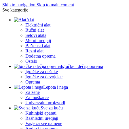
Skip to navigation
Skip to main content
Sve kategorije
Alat
Električni alat
Ručni alat
Setovi alata
Merni uredjaji
Baštenski alat
Rezni alat
Dodatna oprema
Ostalo
Igračke i dečija oprema
Igračke za dečake
Igračke za devojcice
Oprema
Lepota i nega
Za žene
Za muškarce
Univerzalni proizvodi
Sve za kuću
Kuhinjski aparati
Rashladni uredjaji
Vage za sve namene
Audio i tv oprema