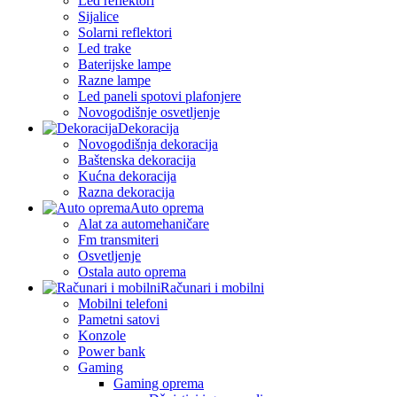
Led reflektori
Sijalice
Solarni reflektori
Led trake
Baterijske lampe
Razne lampe
Led paneli spotovi plafonjere
Novogodišnje osvetljenje
Dekoracija
Novogodišnja dekoracija
Baštenska dekoracija
Kućna dekoracija
Razna dekoracija
Auto oprema
Alat za automehaničare
Fm transmiteri
Osvetljenje
Ostala auto oprema
Računari i mobilni
Mobilni telefoni
Pametni satovi
Konzole
Power bank
Gaming
Gaming oprema