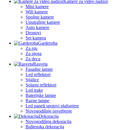
Kamere za video nadzor
Mini kamere
Wifi kamere
Spoljne kamere
Unutrašnje kamere
Auto kamere
Dronovi
Set kamera
Garderoba
Za nju
Za njega
Za decu
Rasveta
Fasadne lampe
Led reflektori
Sijalice
Solarni reflektori
Led trake
Baterijske lampe
Razne lampe
Led paneli spotovi plafonjere
Novogodišnje osvetljenje
Dekoracija
Novogodišnja dekoracija
Baštenska dekoracija