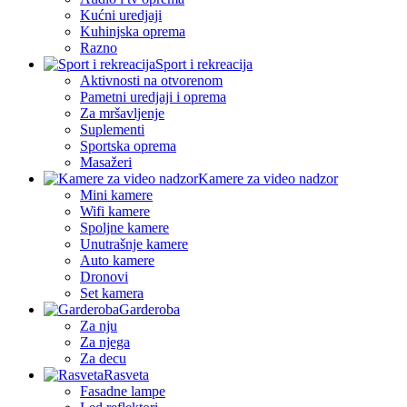
Kućni uredjaji
Kuhinjska oprema
Razno
Sport i rekreacija
Aktivnosti na otvorenom
Pametni uredjaji i oprema
Za mršavljenje
Suplementi
Sportska oprema
Masažeri
Kamere za video nadzor
Mini kamere
Wifi kamere
Spoljne kamere
Unutrašnje kamere
Auto kamere
Dronovi
Set kamera
Garderoba
Za nju
Za njega
Za decu
Rasveta
Fasadne lampe