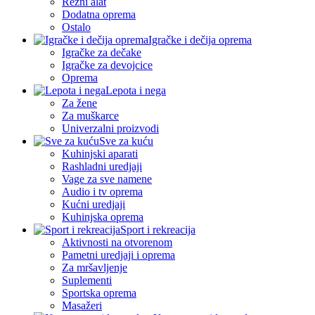
Rezni alat
Dodatna oprema
Ostalo
Igračke i dečija oprema
Igračke za dečake
Igračke za devojcice
Oprema
Lepota i nega
Za žene
Za muškarce
Univerzalni proizvodi
Sve za kuću
Kuhinjski aparati
Rashladni uredjaji
Vage za sve namene
Audio i tv oprema
Kućni uredjaji
Kuhinjska oprema
Sport i rekreacija
Aktivnosti na otvorenom
Pametni uredjaji i oprema
Za mršavljenje
Suplementi
Sportska oprema
Masažeri