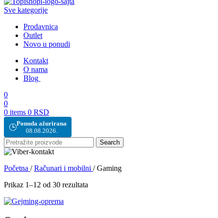
Sve kategorije
Prodavnica
Outlet
Novo u ponudi
Kontakt
O nama
Blog
0
0
0
items
0
RSD
Ponuda ažurirana
🕒
08.08.2026.
Search
Početna
/
Računari i mobilni
/
Gaming
Prikaz 1–12 od 30 rezultata