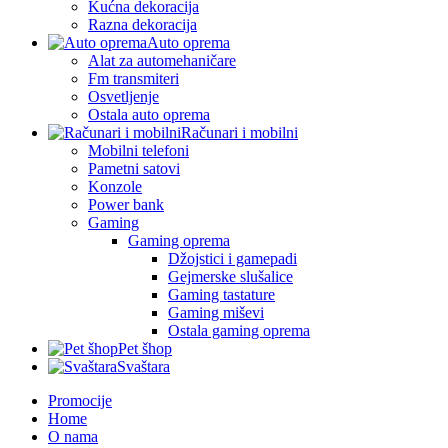
Kućna dekoracija
Razna dekoracija
Auto oprema
Alat za automehaničare
Fm transmiteri
Osvetljenje
Ostala auto oprema
Računari i mobilni
Mobilni telefoni
Pametni satovi
Konzole
Power bank
Gaming
Gaming oprema
Džojstici i gamepadi
Gejmerske slušalice
Gaming tastature
Gaming miševi
Ostala gaming oprema
Pet šhop
Svaštara
Promocije
Home
O nama