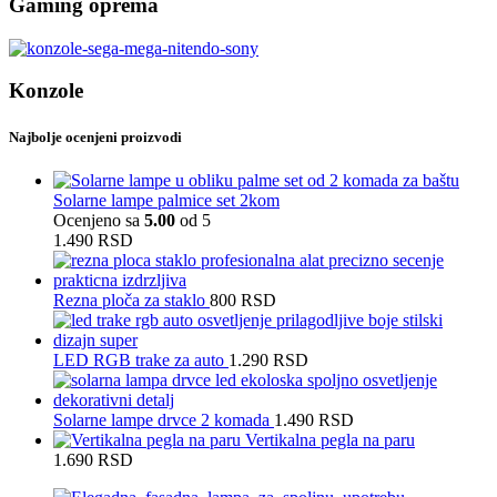
Gaming oprema
Konzole
Najbolje ocenjeni proizvodi
Solarne lampe palmice set 2kom
Ocenjeno sa
5.00
od 5
1.490
RSD
Rezna ploča za staklo
800
RSD
LED RGB trake za auto
1.290
RSD
Solarne lampe drvce 2 komada
1.490
RSD
Vertikalna pegla na paru
1.690
RSD