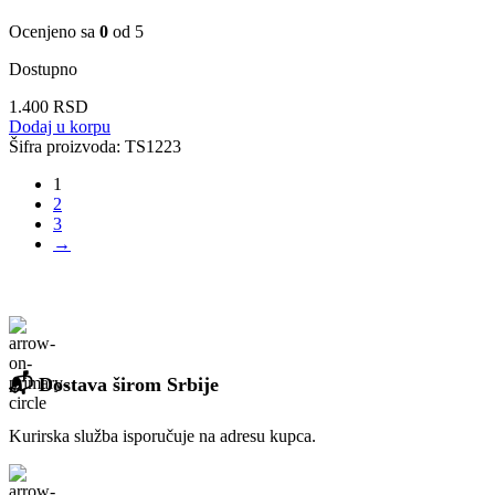
Ocenjeno sa
0
od 5
Dostupno
1.400
RSD
Dodaj u korpu
Šifra proizvoda:
TS1223
1
2
3
→
📬 Dostava širom Srbije
Kurirska služba isporučuje na adresu kupca.