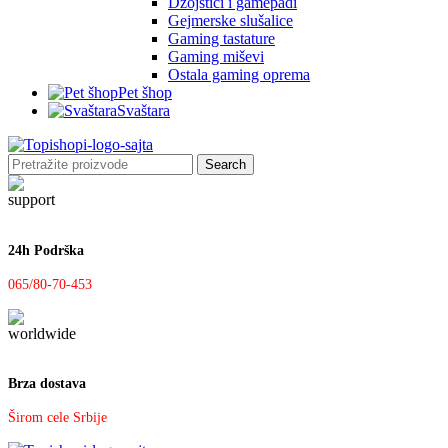
Džojstici i gamepadi
Gejmerske slušalice
Gaming tastature
Gaming miševi
Ostala gaming oprema
Pet šhop
Svaštara
Search
24h Podrška
065/80-70-453
Brza dostava
Širom cele Srbije