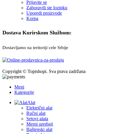
Prijavite se
Zaboravili ste lozinku
Uporedi proizvode
Korpa
Dostava Kurirskom Službom:
Dostavljamo na teritoriji cele Srbije
Copyright © Topishopi. Sva prava zadržana
Meni
Kategorije
Alat
Električni alat
Ručni alat
Setovi alata
Merni uredjaji
Baštenski alat