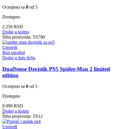
Ocenjeno sa
0
od 5
Dostupno
2.250
RSD
Dodaj u korpu
Šifra proizvoda:
TS790
Uporedi
Brzi pregled
Dodaj u listu želja
DualSense Dzojstik PS5 Spider-Man 2 limited
edition
Ocenjeno sa
0
od 5
Dostupno
8.990
RSD
Dodaj u korpu
Šifra proizvoda:
TS12
Uporedi