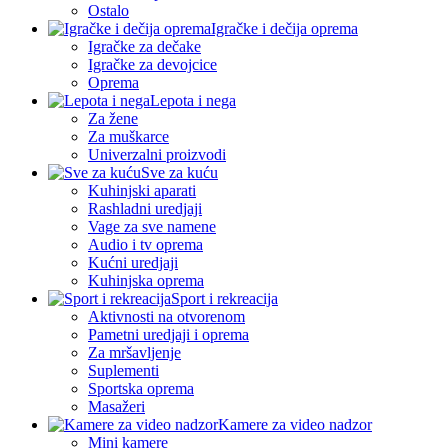
Ostalo
Igračke i dečija oprema
Igračke za dečake
Igračke za devojcice
Oprema
Lepota i nega
Za žene
Za muškarce
Univerzalni proizvodi
Sve za kuću
Kuhinjski aparati
Rashladni uredjaji
Vage za sve namene
Audio i tv oprema
Kućni uredjaji
Kuhinjska oprema
Sport i rekreacija
Aktivnosti na otvorenom
Pametni uredjaji i oprema
Za mršavljenje
Suplementi
Sportska oprema
Masažeri
Kamere za video nadzor
Mini kamere