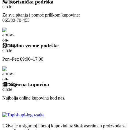
📞 Korisnička podrška
Za sva pitanja i pomoć prilikom kupovine:
065/80-70-453
⏰ Radno vreme podrške
Pon–Pet: 09:00–17:00
🧾 Sigurna kupovina
Najbolja online kupovina kod nas.
Uživajte u sigurnoj i brzoj kupovini uz širok asortiman proizvoda za