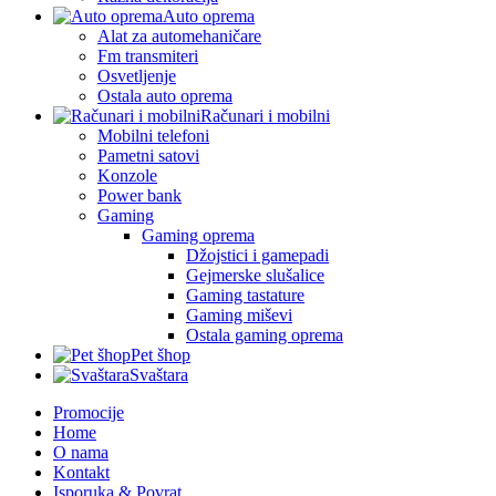
Auto oprema
Alat za automehaničare
Fm transmiteri
Osvetljenje
Ostala auto oprema
Računari i mobilni
Mobilni telefoni
Pametni satovi
Konzole
Power bank
Gaming
Gaming oprema
Džojstici i gamepadi
Gejmerske slušalice
Gaming tastature
Gaming miševi
Ostala gaming oprema
Pet šhop
Svaštara
Promocije
Home
O nama
Kontakt
Isporuka & Povrat