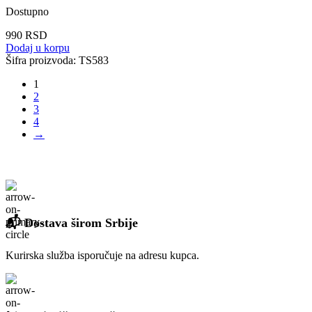
Dostupno
990
RSD
Dodaj u korpu
Šifra proizvoda:
TS583
1
2
3
4
→
📬 Dostava širom Srbije
Kurirska služba isporučuje na adresu kupca.