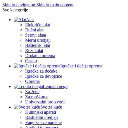
Skip to navigation
Skip to main content
Sve kategorije
Alat
Električni alat
Ručni alat
Setovi alata
Merni uredjaji
Baštenski alat
Rezni alat
Dodatna oprema
Ostalo
Igračke i dečija oprema
Igračke za dečake
Igračke za devojcice
Oprema
Lepota i nega
Za žene
Za muškarce
Univerzalni proizvodi
Sve za kuću
Kuhinjski aparati
Rashladni uredjaji
Vage za sve namene
Audio i tv oprema