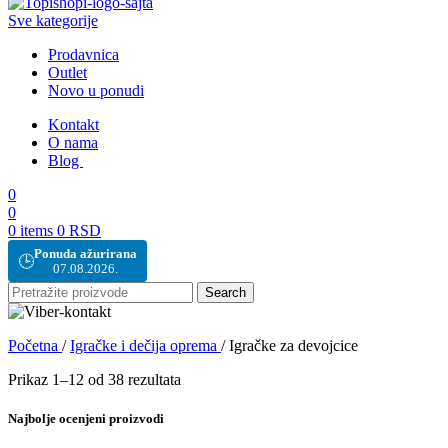
Sve kategorije
Prodavnica
Outlet
Novo u ponudi
Kontakt
O nama
Blog
0
0
0
items
0
RSD
Ponuda ažurirana
🕒
07.08.2026.
Search
Početna
/
Igračke i dečija oprema
/
Igračke za devojcice
Prikaz 1–12 od 38 rezultata
Najbolje ocenjeni proizvodi