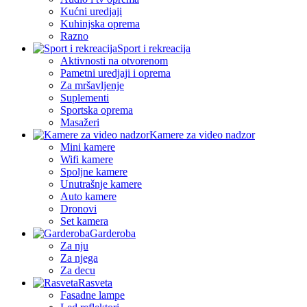
Kućni uredjaji
Kuhinjska oprema
Razno
Sport i rekreacija
Aktivnosti na otvorenom
Pametni uredjaji i oprema
Za mršavljenje
Suplementi
Sportska oprema
Masažeri
Kamere za video nadzor
Mini kamere
Wifi kamere
Spoljne kamere
Unutrašnje kamere
Auto kamere
Dronovi
Set kamera
Garderoba
Za nju
Za njega
Za decu
Rasveta
Fasadne lampe