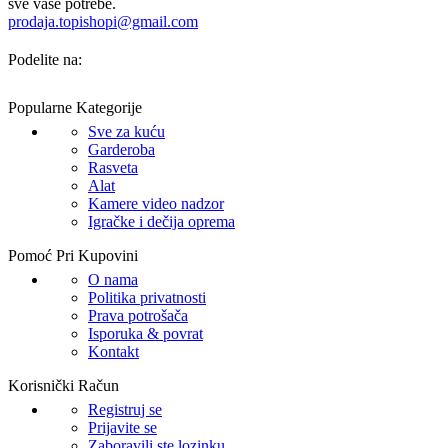
sve vaše potrebe.
prodaja.topishopi@gmail.com
Podelite na:
Popularne Kategorije
Sve za kuću
Garderoba
Rasveta
Alat
Kamere video nadzor
Igračke i dečija oprema
Pomoć Pri Kupovini
O nama
Politika privatnosti
Prava potrošača
Isporuka & povrat
Kontakt
Korisnički Račun
Registruj se
Prijavite se
Zaboravili ste lozinku