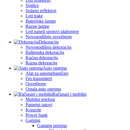
Led reflektori
Sijalice
Solarni reflektori
Led trake
Baterijske lampe
Razne lampe
Led paneli spotovi plafonjere
Novogodišnje osvetljenje
Dekoracija
Novogodišnja dekoracija
Baštenska dekoracija
Kućna dekoracija
Razna dekoracija
Auto oprema
Alat za automehaničare
Fm transmiteri
Osvetljenje
Ostala auto oprema
Računari i mobilni
Mobilni telefoni
Pametni satovi
Konzole
Power bank
Gaming
Gaming oprema