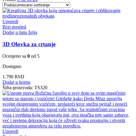
Uporedi
Brzi pregled
Dodaj u listu želja
3D Olovka za crtanje
Ocenjeno sa
0
od 5
Dostupno
1.790
RSD
Dodaj u korpu
Šifra proizvoda:
TS320
Uporedi