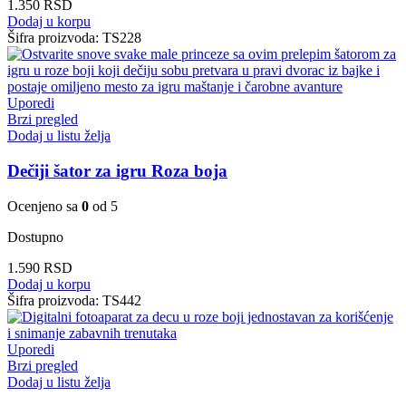
1.350
RSD
Dodaj u korpu
Šifra proizvoda:
TS228
Uporedi
Brzi pregled
Dodaj u listu želja
Dečiji šator za igru Roza boja
Ocenjeno sa
0
od 5
Dostupno
1.590
RSD
Dodaj u korpu
Šifra proizvoda:
TS442
Uporedi
Brzi pregled
Dodaj u listu želja