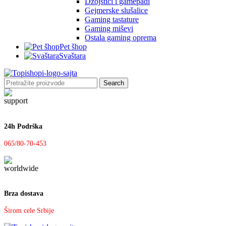
Džojstici i gamepadi
Gejmerske slušalice
Gaming tastature
Gaming miševi
Ostala gaming oprema
Pet šhop
Svaštara
Search
24h Podrška
065/80-70-453
Brza dostava
Širom cele Srbije