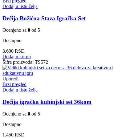
Brzi pregled
Dodaj u listu želja
Dečija Božićna Staza Igračka Set
Ocenjeno sa
0
od 5
Dostupno
3.600
RSD
Dodaj u korpu
Šifra proizvoda:
TS572
Uporedi
Brzi pregled
Dodaj u listu želja
Dečija igračka kuhinjski set 36kom
Ocenjeno sa
0
od 5
Dostupno
1.450
RSD