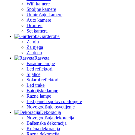
Wifi kamere
Spoljne kamere
Unutrašnje kamere
Auto kamere
Dronovi
Set kamera
Garderoba
Za nju
Za njega
Za decu
Rasveta
Fasadne lampe
Led reflektori
Sijalice
Solarni reflektori
Led trake
Baterijske lampe
Razne lampe
Led paneli spotovi plafonjere
Novogodišnje osvetljenje
Dekoracija
Novogodišnja dekoracija
Baštenska dekoracija
Kućna dekoracija
Razna dekoracija