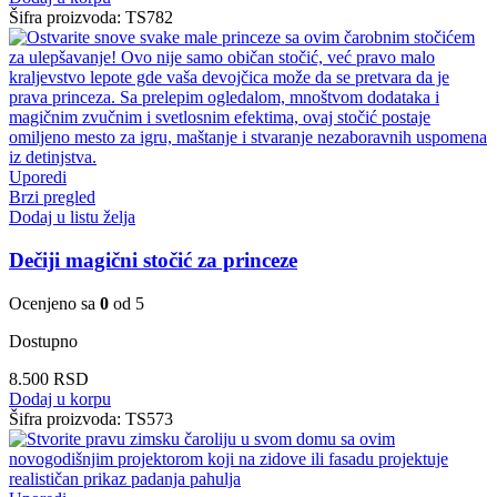
Šifra proizvoda:
TS782
Uporedi
Brzi pregled
Dodaj u listu želja
Dečiji magični stočić za princeze
Ocenjeno sa
0
od 5
Dostupno
8.500
RSD
Dodaj u korpu
Šifra proizvoda:
TS573