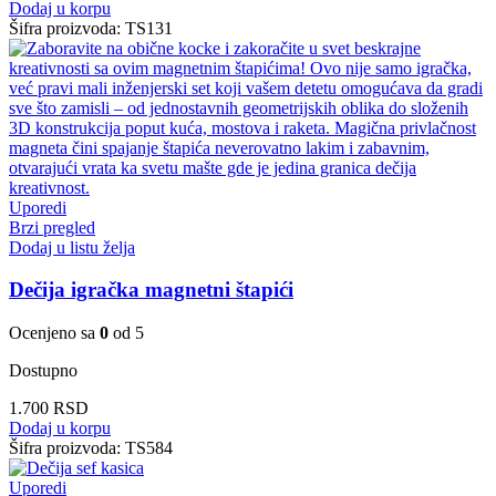
Dodaj u korpu
Šifra proizvoda:
TS131
Uporedi
Brzi pregled
Dodaj u listu želja
Dečija igračka magnetni štapići
Ocenjeno sa
0
od 5
Dostupno
1.700
RSD
Dodaj u korpu
Šifra proizvoda:
TS584
Uporedi