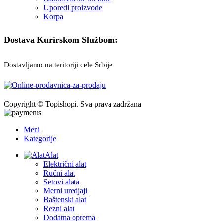
Uporedi proizvode
Korpa
Dostava Kurirskom Službom:
Dostavljamo na teritoriji cele Srbije
Copyright © Topishopi. Sva prava zadržana
Meni
Kategorije
Alat
Električni alat
Ručni alat
Setovi alata
Merni uredjaji
Baštenski alat
Rezni alat
Dodatna oprema