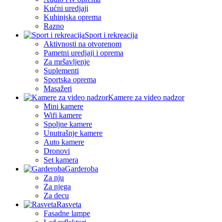
Kućni uredjaji
Kuhinjska oprema
Razno
Sport i rekreacija
Aktivnosti na otvorenom
Pametni uredjaji i oprema
Za mršavljenje
Suplementi
Sportska oprema
Masažeri
Kamere za video nadzor
Mini kamere
Wifi kamere
Spoljne kamere
Unutrašnje kamere
Auto kamere
Dronovi
Set kamera
Garderoba
Za nju
Za njega
Za decu
Rasveta
Fasadne lampe