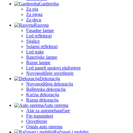
Garderoba
Za nju
Za njega
Za decu
Rasveta
Fasadne lampe
Led reflektori
Sijalice
Solarni reflektori
Led trake
Baterijske lampe
Razne lampe
Led paneli spotovi plafonjere
Novogodišnje osvetljenje
Dekoracija
Novogodišnja dekoracija
Baštenska dekoracija
Kućna dekoracija
Razna dekoracija
Auto oprema
Alat za automehaničare
Fm transmiteri
Osvetljenje
Ostala auto oprema
Računari i mobilni