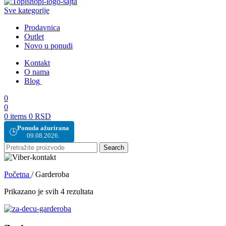
Sve kategorije
Prodavnica
Outlet
Novo u ponudi
Kontakt
O nama
Blog
0
0
0
items
0
RSD
Ponuda ažurirana
🕒
09.08.2026.
Search
Početna
/
Garderoba
Prikazano je svih 4 rezultata