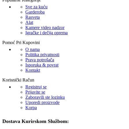
Sve za kuću
Garderoba
Rasveta
Alat
Kamere video nadzor
Igračke i dečija oprema
Pomoć Pri Kupovini
O nama
Politika privatnosti
Prava potrošača
Isporuka & povrat
Kontakt
Korisnički Račun
Registruj se
Prijavite se
Zaboravili ste lozinku
Uporedi proizvode
Korpa
Dostava Kurirskom Službom: