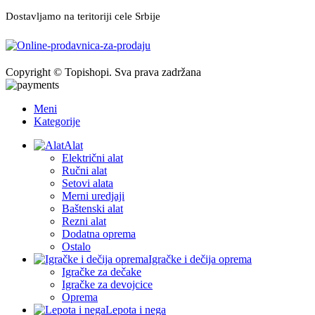
Dostavljamo na teritoriji cele Srbije
Copyright © Topishopi. Sva prava zadržana
Meni
Kategorije
Alat
Električni alat
Ručni alat
Setovi alata
Merni uredjaji
Baštenski alat
Rezni alat
Dodatna oprema
Ostalo
Igračke i dečija oprema
Igračke za dečake
Igračke za devojcice
Oprema
Lepota i nega