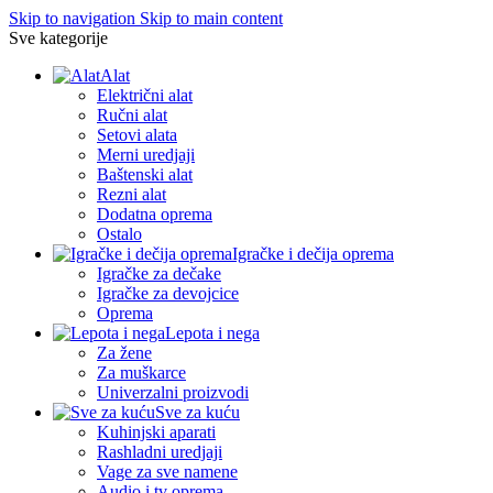
Skip to navigation
Skip to main content
Sve kategorije
Alat
Električni alat
Ručni alat
Setovi alata
Merni uredjaji
Baštenski alat
Rezni alat
Dodatna oprema
Ostalo
Igračke i dečija oprema
Igračke za dečake
Igračke za devojcice
Oprema
Lepota i nega
Za žene
Za muškarce
Univerzalni proizvodi
Sve za kuću
Kuhinjski aparati
Rashladni uredjaji
Vage za sve namene
Audio i tv oprema