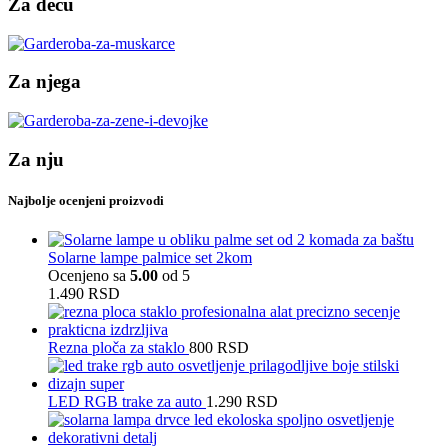
Za decu
Za njega
Za nju
Najbolje ocenjeni proizvodi
Solarne lampe palmice set 2kom
Ocenjeno sa
5.00
od 5
1.490
RSD
Rezna ploča za staklo
800
RSD
LED RGB trake za auto
1.290
RSD