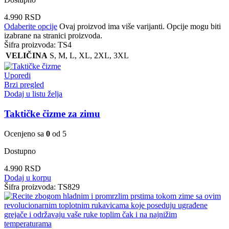
4.990
RSD
Odaberite opcije
Ovaj proizvod ima više varijanti. Opcije mogu biti
izabrane na stranici proizvoda.
Šifra proizvoda:
TS4
VELIČINA
S
,
M
,
L
,
XL
,
2XL
,
3XL
Uporedi
Brzi pregled
Dodaj u listu želja
Taktičke čizme za zimu
Ocenjeno sa
0
od 5
Dostupno
4.990
RSD
Dodaj u korpu
Šifra proizvoda:
TS829