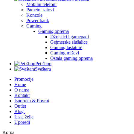
Mobilni telefoni
Pametni satovi
Konzole
Power bank
Gaming
Gaming oprema
Džojstici i gamepadi
Gejmerske slušalice
Gaming tastature
Gaming miševi
Ostala gaming oprema
Pet šhop
Svaštara
Promocije
Home
O nama
Kontakt
Isporuka & Povrat
Outlet
Blog
Lista želja
Uporedi
Korpa