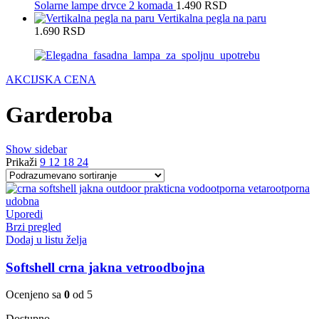
Solarne lampe drvce 2 komada
1.490
RSD
Vertikalna pegla na paru
1.690
RSD
AKCIJSKA CENA
Garderoba
Show sidebar
Prikaži
9
12
18
24
Uporedi
Brzi pregled
Dodaj u listu želja
Softshell crna jakna vetroodbojna
Ocenjeno sa
0
od 5
Dostupno