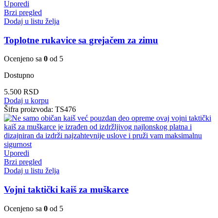
Uporedi
Brzi pregled
Dodaj u listu želja
Toplotne rukavice sa grejačem za zimu
Ocenjeno sa
0
od 5
Dostupno
5.500
RSD
Dodaj u korpu
Šifra proizvoda:
TS476
Uporedi
Brzi pregled
Dodaj u listu želja
Vojni taktički kaiš za muškarce
Ocenjeno sa
0
od 5