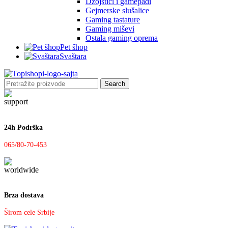
Džojstici i gamepadi
Gejmerske slušalice
Gaming tastature
Gaming miševi
Ostala gaming oprema
Pet šhop
Svaštara
Search
24h Podrška
065/80-70-453
Brza dostava
Širom cele Srbije