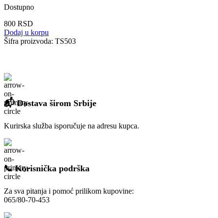
Dostupno
800
RSD
Dodaj u korpu
Šifra proizvoda:
TS503
📬 Dostava širom Srbije
Kurirska služba isporučuje na adresu kupca.
📞 Korisnička podrška
Za sva pitanja i pomoć prilikom kupovine:
065/80-70-453