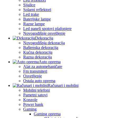
Led reflektori
Sijalice
Solarni reflektori
Led trake
Baterijske lampe
Razne lampe
Led paneli spotovi plafonjere
Novogodišnje osvetljenje
Dekoracija
Novogodišnja dekoracija
Baštenska dekoracija
Kućna dekoracija
Razna dekoracija
Auto oprema
Alat za automehaničare
Fm transmiteri
Osvetljenje
Ostala auto oprema
Računari i mobilni
Mobilni telefoni
Pametni satovi
Konzole
Power bank
Gaming
Gaming oprema