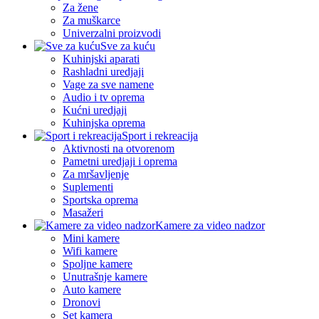
Za žene
Za muškarce
Univerzalni proizvodi
Sve za kuću
Kuhinjski aparati
Rashladni uredjaji
Vage za sve namene
Audio i tv oprema
Kućni uredjaji
Kuhinjska oprema
Sport i rekreacija
Aktivnosti na otvorenom
Pametni uredjaji i oprema
Za mršavljenje
Suplementi
Sportska oprema
Masažeri
Kamere za video nadzor
Mini kamere
Wifi kamere
Spoljne kamere
Unutrašnje kamere
Auto kamere
Dronovi
Set kamera