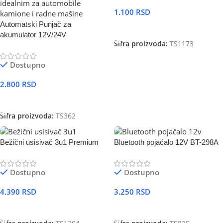
1.100
RSD
Automatski Punjač za
DODAJ U KORPU
akumulator 12V/24V
Šifra proizvoda:
TS1173
Dostupno
2.800
RSD
DODAJ U KORPU
Šifra proizvoda:
TS362
Bežični usisivač 3u1 Premium
Bluetooth pojačalo 12V BT-298A
Dostupno
Dostupno
4.390
RSD
3.250
RSD
DODAJ U KORPU
DODAJ U KORPU