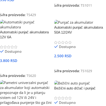
Šifra proizvoda:
TS1011
DODAJ U KORPU
Šifra proizvoda:
TS429
Automatski punjač akumulatora
Automatski punjač akumulatora
50A 12/24V
12V 6A
Dostupno
Dostupno
2.500
RSD
3.800
RSD
DODAJ U KORPU
DODAJ U KORPU
Šifra proizvoda:
TS1029
Šifra proizvoda:
TS620
Bežični auto držač i punjač
Dostupno