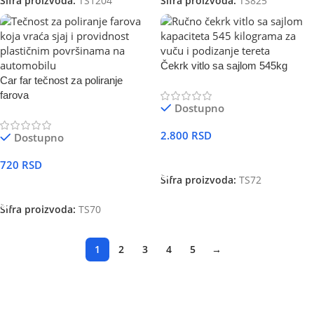
Šifra proizvoda:
TS1204
Šifra proizvoda:
TS825
Čekrk vitlo sa sajlom 545kg
Car far tečnost za poliranje
farova
Dostupno
2.800
RSD
Dostupno
DODAJ U KORPU
720
RSD
Šifra proizvoda:
TS72
DODAJ U KORPU
Šifra proizvoda:
TS70
1
2
3
4
5
→