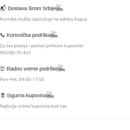
📬 Dostava širom Srbije
Kurirska služba isporučuje na adresu kupca.
📞 Korisnička podrška
Za sva pitanja i pomoć prilikom kupovine:
065/80-70-453
⏰ Radno vreme podrške
Pon–Pet: 09:00–17:00
🧾 Sigurna kupovina
Najbolja online kupovina kod nas.