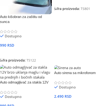
DODAJ U KORPU
Šifra proizvoda:
TS801
Auto kišobran za zaštitu od
sunca
Dostupno
990
RSD
DODAJ U KORPU
Šifra proizvoda:
TS122
Auto sirena sa mikrofonom
Auto odmagljivač za stakla 12V
Dostupno
2.490
RSD
Dostupno
DODAJ U KORPU
990
RSD