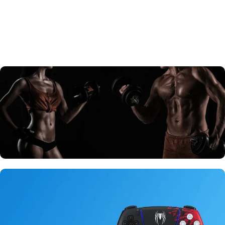
Oprema za fitnes na akciji u toku leta!
Veliki izbor fitnes oprema na akciji!
0
00
00
00
Dan
Sat
Min
Sek