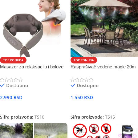
TOP PONUDA
TOP PONUDA
Masazer za relaksaciju i bolove
Rasprašivač vodene magle 20m
Dostupno
Dostupno
2.990
RSD
1.550
RSD
DODAJ U KORPU
DODAJ U KORPU
Šifra proizvoda:
TS10
Šifra proizvoda:
TS15