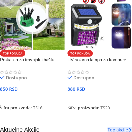
TOP PONUDA
TOP PONUDA
Prskalica za travnjak i baštu
UV solarna lampa za komarce
Dostupno
Dostupno
850
RSD
880
RSD
DODAJ U KORPU
DODAJ U KORPU
Šifra proizvoda:
TS16
Šifra proizvoda:
TS20
Aktuelne Akcije
Top akcije