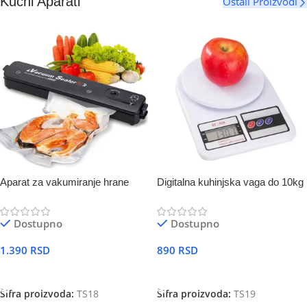
Kućni Aparati
Ostali Proizvodi
Aparat za vakumiranje hrane
Digitalna kuhinjska vaga do 10kg
Dostupno
Dostupno
1.390
RSD
890
RSD
DODAJ U KORPU
DODAJ U KORPU
Šifra proizvoda:
TS18
Šifra proizvoda:
TS19