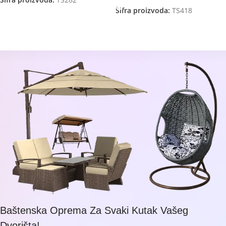
Šifra proizvoda:
TS282
Šifra proizvoda:
TS418
Baštenska Oprema Za Svaki Kutak Vašeg
Dvorišta!