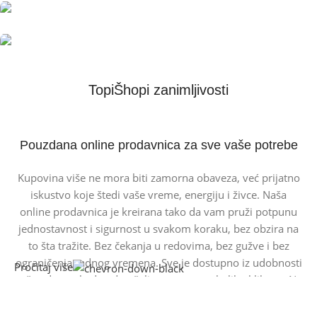
Mobilni Telefoni
Popust do 30%
Pametni Satovi
Pogledaj Ponudu
Veliki izbor satova
Videonadzor Kamere
TopiŠhopi zanimljivosti
Pogledaj Ponudu
Vrhunski kvalitet
Pogledaj Ponudu
Pouzdana online prodavnica za sve vaše potrebe
Kupovina više ne mora biti zamorna obaveza, već prijatno
iskustvo koje štedi vaše vreme, energiju i živce. Naša
online prodavnica je kreirana tako da vam pruži potpunu
jednostavnost i sigurnost u svakom koraku, bez obzira na
to šta tražite. Bez čekanja u redovima, bez gužve i bez
ograničenja radnog vremena. Sve je dostupno iz udobnosti
Pročitaj više
vašeg doma, kad god poželite, samo u nekoliko klikova. Ne
morate da pretražujete različite sajtove, brinete o
pouzdanosti prodavca ili strepite da li će porudžbina stići