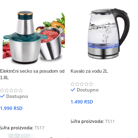
Električni secko sa posudom od
Kuvalo za vodu 2L
1.8L
Dostupno
Dostupno
1.490
RSD
1.990
RSD
DODAJ U KORPU
DODAJ U KORPU
Šifra proizvoda:
TS11
Šifra proizvoda:
TS17