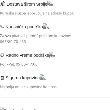
📬 Dostava širom Srbije
na vreme – mi to već radimo za vas. Naš cilj je da vam
kupovinu učinimo lakom, brzom i sigurnom.
Kurirska služba isporučuje na adresu kupca.
U ponudi imamo širok izbor pažljivo odabranih proizvoda
📞 Korisnička podrška
za svakodnevnu upotrebu – sve na jednom mestu,
dostupno iz udobnosti vašeg doma.
Za sva pitanja i pomoć prilikom kupovine:
065/80-70-453
⏰ Radno vreme podrške
Pon–Pet: 09:00–17:00
🧾 Sigurna kupovina
Najbolja online kupovina kod nas.