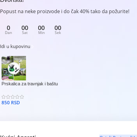
Popust na neke proizvode i do čak 40% tako da požurite!
0
00
00
00
Dan
Sat
Min
Sek
Idi u kupovinu
Prskalica za travnjak i baštu
850
RSD