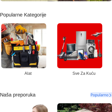
Bašta i dvorište
Popularne Kategorije
Sve za vašu baštu i dvorište
VIDI PROIZVODE
Alat
Sve Za Kuću
Naša preporuka
Popularno