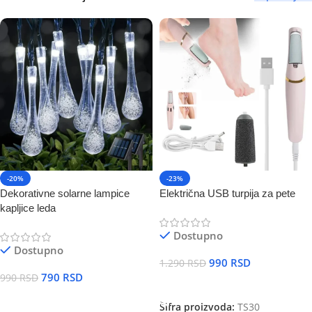
-20%
-23%
Dekorativne solarne lampice
Električna USB turpija za pete
kapljice leda
Dostupno
Dostupno
990
RSD
1.290
RSD
790
RSD
990
RSD
DODAJ U KORPU
DODAJ U KORPU
Šifra proizvoda:
TS30