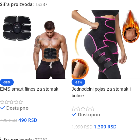
Šifra proizvoda:
TS387
-38%
-35%
EMS smart fitnes za stomak
Jednodelni pojas za stomak i
butine
Dostupno
Dostupno
490
RSD
790
RSD
1.300
RSD
1.990
RSD
DODAJ U KORPU
DODAJ U KORPU