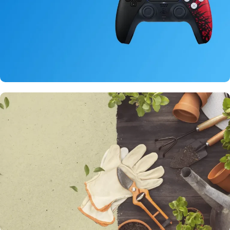
VIDI PROIZVODE
Nov Dual Sense
Dzojstik
Za PlayStation 5
KUPI ODMAH