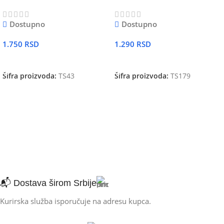
Dostupno
Dostupno
1.750
RSD
1.290
RSD
DODAJ U KORPU
DODAJ U KORPU
Šifra proizvoda:
TS43
Šifra proizvoda:
TS179
📬 Dostava širom Srbije
Kurirska služba isporučuje na adresu kupca.