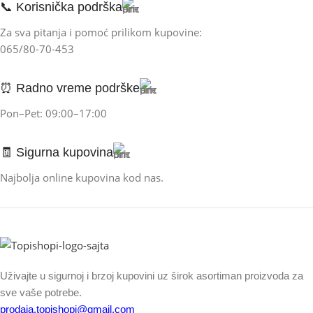
📞 Korisnička podrška
Za sva pitanja i pomoć prilikom kupovine:
065/80-70-453
⏰ Radno vreme podrške
Pon–Pet: 09:00–17:00
🧾 Sigurna kupovina
Najbolja online kupovina kod nas.
Uživajte u sigurnoj i brzoj kupovini uz širok asortiman proizvoda za
sve vaše potrebe.
prodaja.topishopi@gmail.com