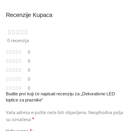
Recenzije Kupaca
0 recenzija
0
0
0
0
0
Budite prvi koji će napisati recenziju za „Dekorativne LED
loptice za praznike“
Vaša adresa e-pošte neće biti objavljena.
Neophodna polja
*
su označena
*
Vaša ocena