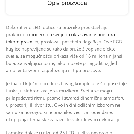
Opis proizvoda
Dekorativne LED loptice za praznike predstavljaju
praktično i
moderno rešenje za ukrašavanje prostora
tokom praznika
, proslava i posebnih događaja. Ove RGB
kuglice napravljene su tako da pruže živopisne efekte
svetla, sa mogućnošću prikaza više od 16 miliona nijansi
boja. Zahvaljujući tome, lako možete prilagoditi izgled
ambijenta svom raspoloženju ili tipu proslave.
Jedna od ključnih prednosti ovog kompleta je što poseduje
funkciju sinhronizacije sa muzikom. Svetla se mogu
prilagođavati ritmu pesme i stvarati dinamičnu atmosferu
u prostoriji ili dvorištu. Ovo ih čini odličnim izborom ne
samo za novogodišnje praznike, već i za rođendane,
okupljanja, tematske zabave ili svakodnevnu dekoraciju.
Lampice dolaze u nizu od 25 LED kuglica povezanih