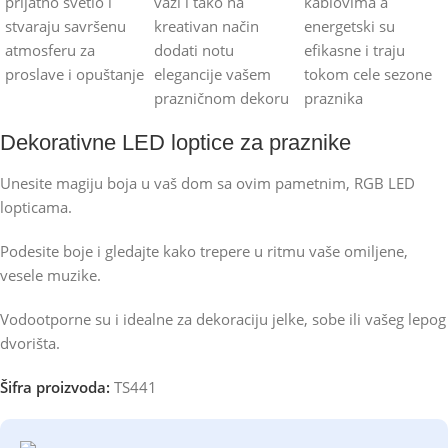
Dekorativne LED loptice za praznike
Unesite magiju boja u vaš dom sa ovim pametnim, RGB LED
lopticama.
Podesite boje i gledajte kako trepere u ritmu vaše omiljene,
vesele muzike.
Vodootporne su i idealne za dekoraciju jelke, sobe ili vašeg lepog
dvorišta.
Šifra proizvoda:
TS441