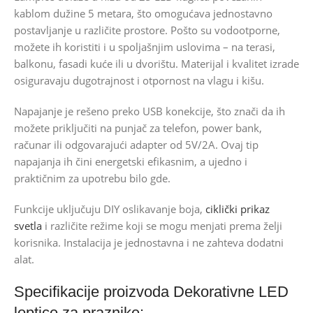
kablom dužine 5 metara, što omogućava jednostavno
postavljanje u različite prostore. Pošto su vodootporne,
možete ih koristiti i u spoljašnjim uslovima – na terasi,
balkonu, fasadi kuće ili u dvorištu. Materijal i kvalitet izrade
osiguravaju dugotrajnost i otpornost na vlagu i kišu.
Napajanje je rešeno preko USB konekcije, što znači da ih
možete priključiti na punjač za telefon, power bank,
računar ili odgovarajući adapter od 5V/2A. Ovaj tip
napajanja ih čini energetski efikasnim, a ujedno i
praktičnim za upotrebu bilo gde.
Funkcije uključuju DIY oslikavanje boja,
ciklički prikaz
svetla
i različite režime koji se mogu menjati prema želji
korisnika. Instalacija je jednostavna i ne zahteva dodatni
alat.
Specifikacije proizvoda Dekorativne LED
loptice za praznike: