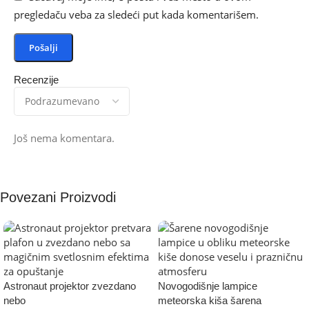
pregledaču veba za sledeći put kada komentarišem.
Recenzije
Još nema komentara.
Povezani Proizvodi
Astronaut projektor zvezdano
Novogodišnje lampice
nebo
meteorska kiša šarena