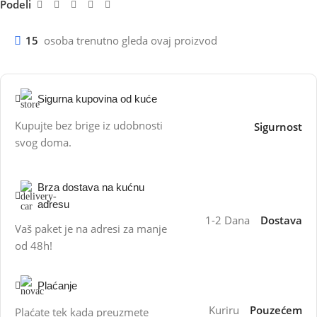
Podeli
15
osoba trenutno gleda ovaj proizvod
Sigurna kupovina od kuće
Kupujte bez brige iz udobnosti
Sigurnost
svog doma.
Brza dostava na kućnu
adresu
1-2 Dana
Dostava
Vaš paket je na adresi za manje
od 48h!
Plaćanje
Kuriru
Pouzećem
Plaćate tek kada preuzmete