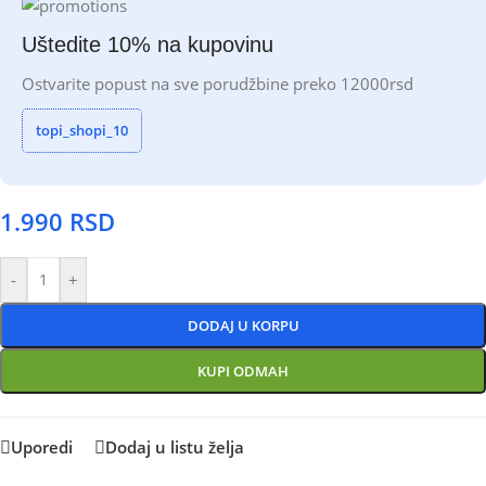
Uštedite 10% na kupovinu
Ostvarite popust na sve porudžbine preko 12000rsd
topi_shopi_10
1.990
RSD
-
+
DODAJ U KORPU
KUPI ODMAH
Uporedi
Dodaj u listu želja