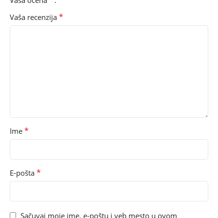
*
Vaša recenzija
*
Ime
*
E-pošta
Sačuvaj moje ime, e-poštu i veb mesto u ovom