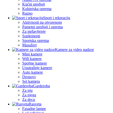
Kućni uredjaji
Kuhinjska oprema
Razno
Sport i rekreacija
Aktivnosti na otvorenom
Pametni uredjaji i oprema
Za mršavljenje
Suplementi
Sportska oprema
Masažeri
Kamere za video nadzor
Mini kamere
Wifi kamere
Spoljne kamere
Unutrašnje kamere
Auto kamere
Dronovi
Set kamera
Garderoba
Za nju
Za njega
Za decu
Rasveta
Fasadne lampe