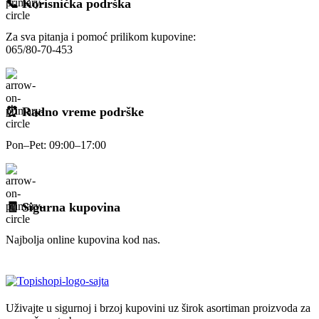
📞 Korisnička podrška
Za sva pitanja i pomoć prilikom kupovine:
065/80-70-453
⏰ Radno vreme podrške
Pon–Pet: 09:00–17:00
🧾 Sigurna kupovina
Najbolja online kupovina kod nas.
Uživajte u sigurnoj i brzoj kupovini uz širok asortiman proizvoda za