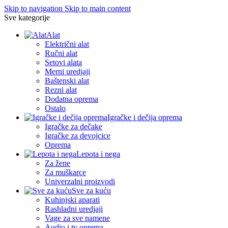
Skip to navigation
Skip to main content
Sve kategorije
Alat
Električni alat
Ručni alat
Setovi alata
Merni uredjaji
Baštenski alat
Rezni alat
Dodatna oprema
Ostalo
Igračke i dečija oprema
Igračke za dečake
Igračke za devojcice
Oprema
Lepota i nega
Za žene
Za muškarce
Univerzalni proizvodi
Sve za kuću
Kuhinjski aparati
Rashladni uredjaji
Vage za sve namene
Audio i tv oprema