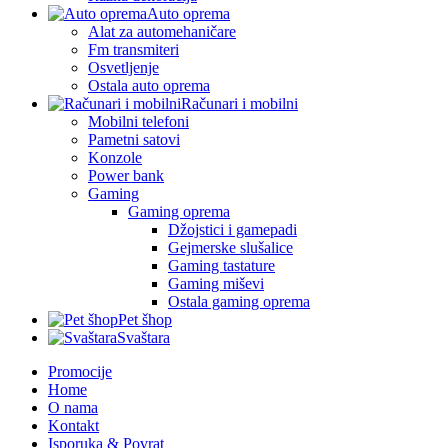
Auto oprema
Alat za automehaničare
Fm transmiteri
Osvetljenje
Ostala auto oprema
Računari i mobilni
Mobilni telefoni
Pametni satovi
Konzole
Power bank
Gaming
Gaming oprema
Džojstici i gamepadi
Gejmerske slušalice
Gaming tastature
Gaming miševi
Ostala gaming oprema
Pet šhop
Svaštara
Promocije
Home
O nama
Kontakt
Isporuka & Povrat