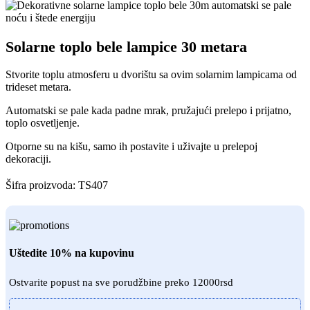
Solarne toplo bele lampice 30 metara
Stvorite toplu atmosferu u dvorištu sa ovim solarnim lampicama od
trideset metara.
Automatski se pale kada padne mrak, pružajući prelepo i prijatno,
toplo osvetljenje.
Otporne su na kišu, samo ih postavite i uživajte u prelepoj
dekoraciji.
Šifra proizvoda:
TS407
Uštedite 10% na kupovinu
Ostvarite popust na sve porudžbine preko 12000rsd