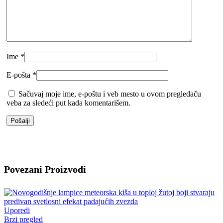
Ime
*
E-pošta
*
Sačuvaj moje ime, e-poštu i veb mesto u ovom pregledaču
veba za sledeći put kada komentarišem.
Povezani Proizvodi
Uporedi
Brzi pregled