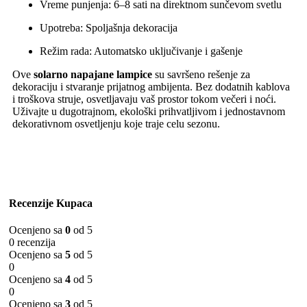
Vreme punjenja: 6–8 sati na direktnom sunčevom svetlu
Upotreba: Spoljašnja dekoracija
Režim rada: Automatsko uključivanje i gašenje
Ove
solarno napajane lampice
su savršeno rešenje za
dekoraciju i stvaranje prijatnog ambijenta. Bez dodatnih kablova
i troškova struje, osvetljavaju vaš prostor tokom večeri i noći.
Uživajte u dugotrajnom, ekološki prihvatljivom i jednostavnom
dekorativnom osvetljenju koje traje celu sezonu.
Recenzije Kupaca
Ocenjeno sa
0
od 5
0 recenzija
Ocenjeno sa
5
od 5
0
Ocenjeno sa
4
od 5
0
Ocenjeno sa
3
od 5