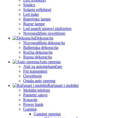
Led reflektori
Sijalice
Solarni reflektori
Led trake
Baterijske lampe
Razne lampe
Led paneli spotovi plafonjere
Novogodišnje osvetljenje
Dekoracija
Novogodišnja dekoracija
Baštenska dekoracija
Kućna dekoracija
Razna dekoracija
Auto oprema
Alat za automehaničare
Fm transmiteri
Osvetljenje
Ostala auto oprema
Računari i mobilni
Mobilni telefoni
Pametni satovi
Konzole
Power bank
Gaming
Gaming oprema