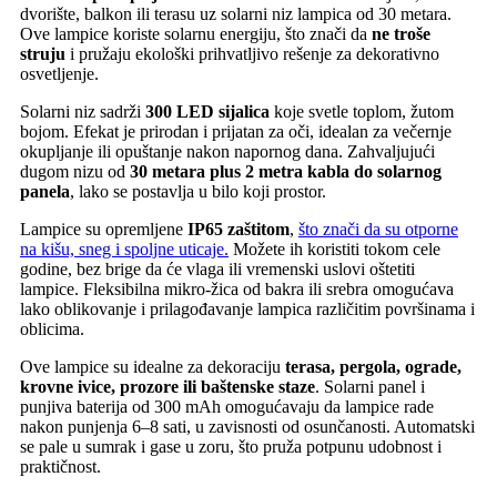
dvorište, balkon ili terasu uz solarni niz lampica od 30 metara.
Ove lampice koriste solarnu energiju, što znači da
ne troše
struju
i pružaju ekološki prihvatljivo rešenje za dekorativno
osvetljenje.
Solarni niz sadrži
300 LED sijalica
koje svetle toplom, žutom
bojom. Efekat je prirodan i prijatan za oči, idealan za večernje
okupljanje ili opuštanje nakon napornog dana. Zahvaljujući
dugom nizu od
30 metara plus 2 metra kabla do solarnog
panela
, lako se postavlja u bilo koji prostor.
Lampice su opremljene
IP65 zaštitom
,
što znači da su otporne
na kišu, sneg i spoljne uticaje.
Možete ih koristiti tokom cele
godine, bez brige da će vlaga ili vremenski uslovi oštetiti
lampice. Fleksibilna mikro-žica od bakra ili srebra omogućava
lako oblikovanje i prilagođavanje lampica različitim površinama i
oblicima.
Ove lampice su idealne za dekoraciju
terasa, pergola, ograde,
krovne ivice, prozore ili baštenske staze
. Solarni panel i
punjiva baterija od 300 mAh omogućavaju da lampice rade
nakon punjenja 6–8 sati, u zavisnosti od osunčanosti. Automatski
se pale u sumrak i gase u zoru, što pruža potpunu udobnost i
praktičnost.