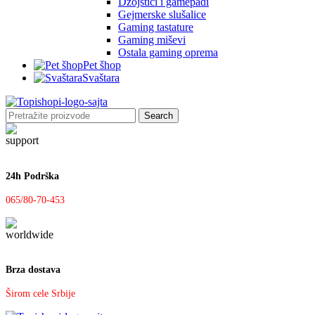
Džojstici i gamepadi
Gejmerske slušalice
Gaming tastature
Gaming miševi
Ostala gaming oprema
Pet šhop
Svaštara
Search
24h Podrška
065/80-70-453
Brza dostava
Širom cele Srbije