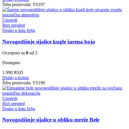
Šifra proizvoda:
TS197
Uporedi
Brzi pregled
Dodaj u listu želja
Novogodišnje sijalice kugle šarena boja
Ocenjeno sa
0
od 5
Dostupno
1.990
RSD
Dodaj u korpu
Šifra proizvoda:
TS199
Uporedi
Brzi pregled
Dodaj u listu želja
Novogodišnje sijalice u obliku mreže Bele