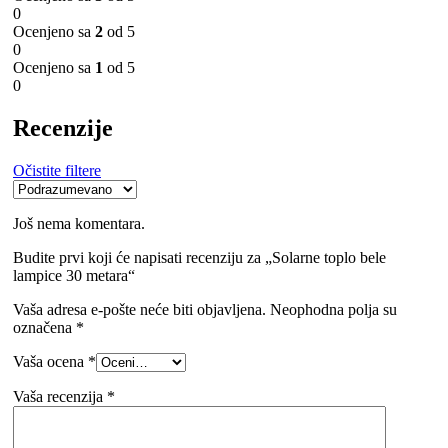
0
Ocenjeno sa
2
od 5
0
Ocenjeno sa
1
od 5
0
Recenzije
Očistite filtere
Još nema komentara.
Budite prvi koji će napisati recenziju za „Solarne toplo bele
lampice 30 metara“
Vaša adresa e-pošte neće biti objavljena.
Neophodna polja su
označena
*
Vaša ocena
*
Vaša recenzija
*