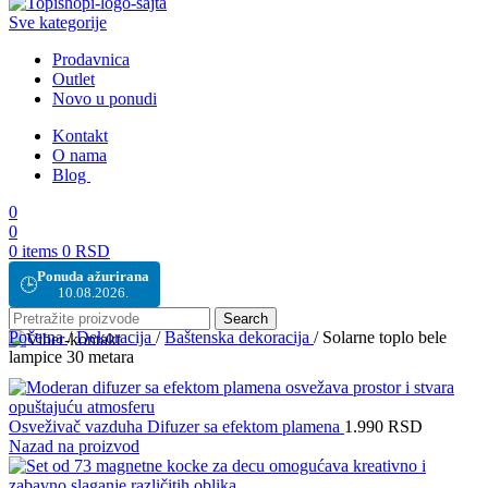
Sve kategorije
Prodavnica
Outlet
Novo u ponudi
Kontakt
O nama
Blog
0
0
0
items
0
RSD
Ponuda ažurirana
🕒
10.08.2026.
Search
Početna
/
Dekoracija
/
Baštenska dekoracija
/
Solarne toplo bele
lampice 30 metara
Osveživač vazduha Difuzer sa efektom plamena
1.990
RSD
Nazad na proizvod