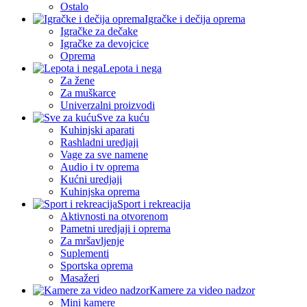
Ostalo
Igračke i dečija oprema
Igračke za dečake
Igračke za devojcice
Oprema
Lepota i nega
Za žene
Za muškarce
Univerzalni proizvodi
Sve za kuću
Kuhinjski aparati
Rashladni uredjaji
Vage za sve namene
Audio i tv oprema
Kućni uredjaji
Kuhinjska oprema
Sport i rekreacija
Aktivnosti na otvorenom
Pametni uredjaji i oprema
Za mršavljenje
Suplementi
Sportska oprema
Masažeri
Kamere za video nadzor
Mini kamere