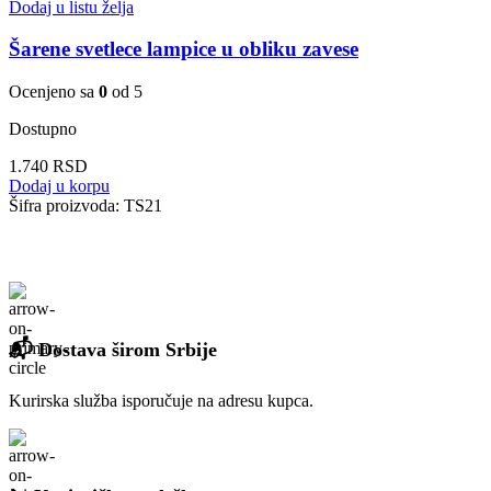
Dodaj u listu želja
Šarene svetlece lampice u obliku zavese
Ocenjeno sa
0
od 5
Dostupno
1.740
RSD
Dodaj u korpu
Šifra proizvoda:
TS21
📬 Dostava širom Srbije
Kurirska služba isporučuje na adresu kupca.