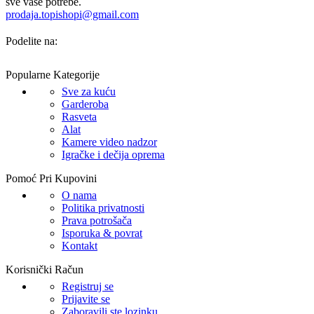
sve vaše potrebe.
prodaja.topishopi@gmail.com
Podelite na:
Popularne Kategorije
Sve za kuću
Garderoba
Rasveta
Alat
Kamere video nadzor
Igračke i dečija oprema
Pomoć Pri Kupovini
O nama
Politika privatnosti
Prava potrošača
Isporuka & povrat
Kontakt
Korisnički Račun
Registruj se
Prijavite se
Zaboravili ste lozinku