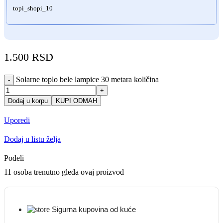
topi_shopi_10
1.500
RSD
Solarne toplo bele lampice 30 metara količina
-
+
Dodaj u korpu
KUPI ODMAH
Uporedi
Dodaj u listu želja
Podeli
11
osoba trenutno gleda ovaj proizvod
Sigurna kupovina od kuće