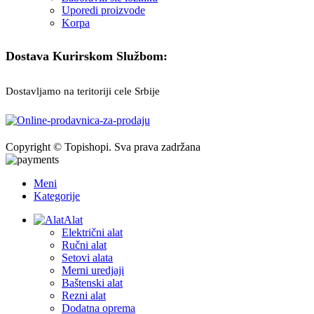
Uporedi proizvode
Korpa
Dostava Kurirskom Službom:
Dostavljamo na teritoriji cele Srbije
Copyright © Topishopi. Sva prava zadržana
Meni
Kategorije
Alat
Električni alat
Ručni alat
Setovi alata
Merni uredjaji
Baštenski alat
Rezni alat
Dodatna oprema