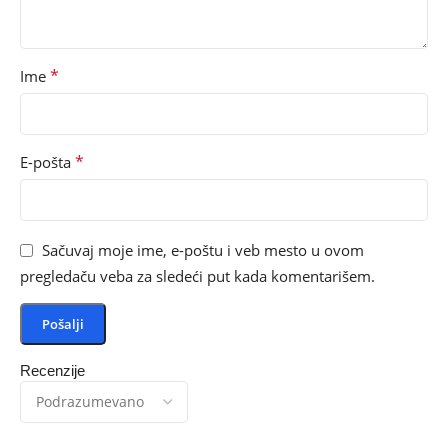
*
Ime
*
E-pošta
Sačuvaj moje ime, e-poštu i veb mesto u ovom
pregledaču veba za sledeći put kada komentarišem.
Recenzije