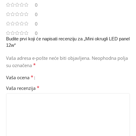
0
0
0
0
Budite prvi koji će napisati recenziju za „Mini okrugli LED panel
12w“
Vaša adresa e-pošte neće biti objavljena.
Neophodna polja
*
su označena
*
Vaša ocena
*
Vaša recenzija