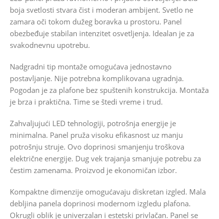
boja svetlosti stvara čist i moderan ambijent. Svetlo ne
zamara oči tokom dužeg boravka u prostoru. Panel
obezbeđuje stabilan intenzitet osvetljenja. Idealan je za
svakodnevnu upotrebu.
Nadgradni tip montaže omogućava jednostavno
postavljanje. Nije potrebna komplikovana ugradnja.
Pogodan je za plafone bez spuštenih konstrukcija. Montaža
je brza i praktična. Time se štedi vreme i trud.
Zahvaljujući LED tehnologiji, potrošnja energije je
minimalna. Panel pruža visoku efikasnost uz manju
potrošnju struje. Ovo doprinosi smanjenju troškova
električne energije. Dug vek trajanja smanjuje potrebu za
čestim zamenama. Proizvod je ekonomičan izbor.
Kompaktne dimenzije omogućavaju diskretan izgled. Mala
debljina panela doprinosi modernom izgledu plafona.
Okrugli oblik je univerzalan i estetski privlačan. Panel se