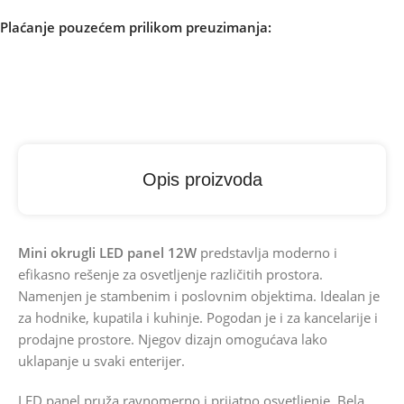
Plaćanje pouzećem prilikom preuzimanja:
Opis proizvoda
Mini okrugli LED panel 12W
predstavlja moderno i
efikasno rešenje za osvetljenje različitih prostora.
Namenjen je stambenim i poslovnim objektima. Idealan je
za hodnike, kupatila i kuhinje. Pogodan je i za kancelarije i
prodajne prostore. Njegov dizajn omogućava lako
uklapanje u svaki enterijer.
LED panel pruža ravnomerno i prijatno osvetljenje. Bela