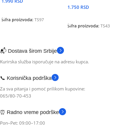
1.990
RSD
1.750
RSD
DODAJ U KORPU
DODAJ U KORPU
Šifra proizvoda:
TS97
Šifra proizvoda:
TS43
📬 Dostava širom Srbije
Kurirska služba isporučuje na adresu kupca.
📞 Korisnička podrška
Za sva pitanja i pomoć prilikom kupovine:
065/80-70-453
⏰ Radno vreme podrške
Pon–Pet: 09:00–17:00