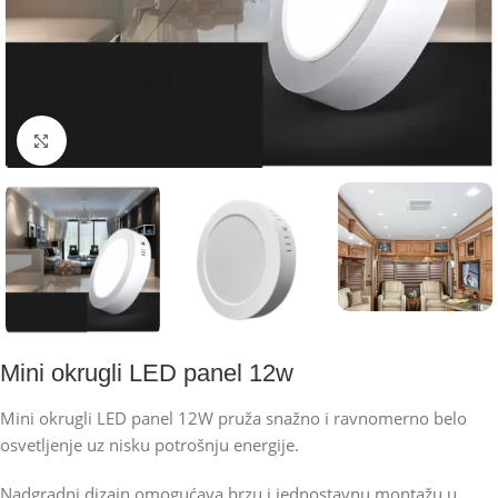
Kliknite za uvećanje
Mini okrugli LED panel 12w
Mini okrugli LED panel 12W pruža snažno i ravnomerno belo
osvetljenje uz nisku potrošnju energije.
Nadgradni dizajn omogućava brzu i jednostavnu montažu u