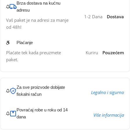
Brza dostava na kućnu
adresu
1-2 Dana
Dostava
Vaš paket je na adresi za manje
od 48h!
Plaćanje
Plaćate tek kada preuzmete
Kuriru
Pouzećem
paket.
Za sve proizvode dobijate
Legalno i sigurno
fiskalni račun
Povraćaj robe u roku od 14
Više informacija
dana