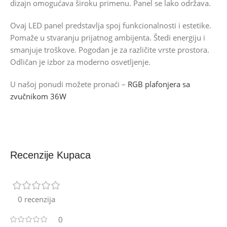
dizajn omogućava široku primenu. Panel se lako održava.
Ovaj LED panel predstavlja spoj funkcionalnosti i estetike.
Pomaže u stvaranju prijatnog ambijenta. Štedi energiju i
smanjuje troškove. Pogodan je za različite vrste prostora.
Odličan je izbor za moderno osvetljenje.
U našoj ponudi možete pronaći –
RGB plafonjera sa
zvučnikom 36W
Recenzije Kupaca
0 recenzija
0