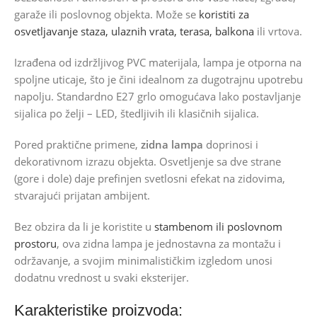
garaže ili poslovnog objekta. Može se
koristiti za
osvetljavanje staza, ulaznih vrata, terasa, balkona
ili vrtova.
Izrađena od izdržljivog PVC materijala, lampa je otporna na
spoljne uticaje, što je čini idealnom za dugotrajnu upotrebu
napolju. Standardno E27 grlo omogućava lako postavljanje
sijalica po želji – LED, štedljivih ili klasičnih sijalica.
Pored praktične primene,
zidna lampa
doprinosi i
dekorativnom izrazu objekta. Osvetljenje sa dve strane
(gore i dole) daje prefinjen svetlosni efekat na zidovima,
stvarajući prijatan ambijent.
Bez obzira da li je koristite u
stambenom ili poslovnom
prostoru
, ova zidna lampa je jednostavna za montažu i
održavanje, a svojim minimalističkim izgledom unosi
dodatnu vrednost u svaki eksterijer.
Karakteristike proizvoda: