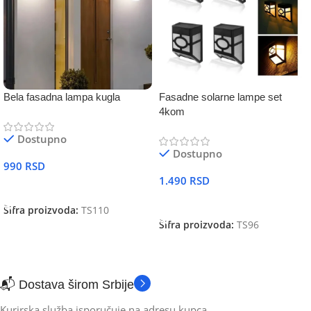
Bela fasadna lampa kugla
Fasadne solarne lampe set
4kom
Dostupno
Dostupno
990
RSD
1.490
RSD
DODAJ U KORPU
DODAJ U KORPU
Šifra proizvoda:
TS110
Šifra proizvoda:
TS96
📬 Dostava širom Srbije
Kurirska služba isporučuje na adresu kupca.