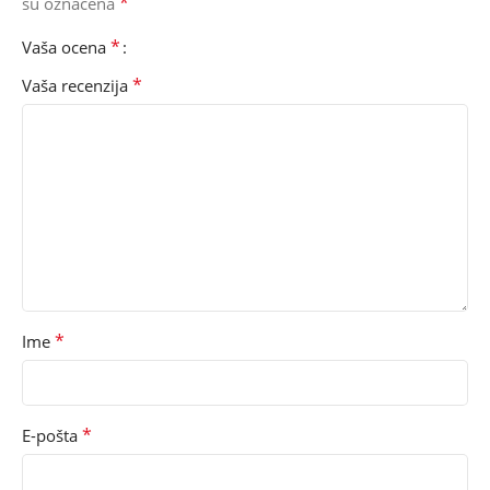
*
su označena
*
Vaša ocena
*
Vaša recenzija
*
Ime
*
E-pošta