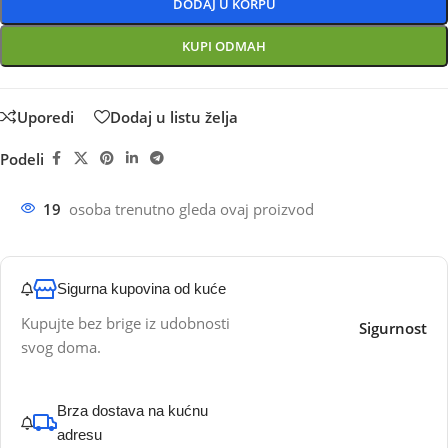
DODAJ U KORPU
KUPI ODMAH
Uporedi
Dodaj u listu želja
Podeli
19
osoba trenutno gleda ovaj proizvod
Sigurna kupovina od kuće
Kupujte bez brige iz udobnosti
Sigurnost
svog doma.
Brza dostava na kućnu
adresu