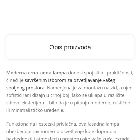
Opis proizvoda
Moderna crna zidna lampa
donosi spoj stila i praktičnosti,
čineći je
savršenim izborom za osvetljavanje vašeg
spoljnog prostora.
Namenjena je za montažu na zid, a njen
sofisticirani dizajn u crnoj boji lako se uklapa u različite
stilove eksterijera – bilo da je u pitanju moderno, rustično
ili minimalističko uređenje.
Funkcionalna i estetski privlačna, ova fasadna lampa
obezbeđuje ravnomerno osvetljenje koje doprinosi
bezbednosti i atmosferi u prostoru oko vaše kuće, zgrade,