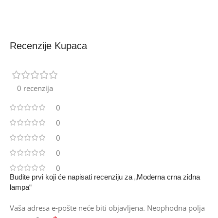
Recenzije Kupaca
0 recenzija
0
0
0
0
0
Budite prvi koji će napisati recenziju za „Moderna crna zidna
lampa“
Vaša adresa e-pošte neće biti objavljena.
Neophodna polja