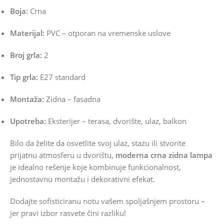
Boja:
Crna
Materijal:
PVC – otporan na vremenske uslove
Broj grla:
2
Tip grla:
E27 standard
Montaža:
Zidna – fasadna
Upotreba:
Eksterijer – terasa, dvorište, ulaz, balkon
Bilo da želite da osvetlite svoj ulaz, stazu ili stvorite
prijatnu atmosferu u dvorištu,
moderna crna zidna lampa
je idealno rešenje koje kombinuje funkcionalnost,
jednostavnu montažu i dekorativni efekat.
Dodajte sofisticiranu notu vašem spoljašnjem prostoru –
jer pravi izbor rasvete čini razliku!