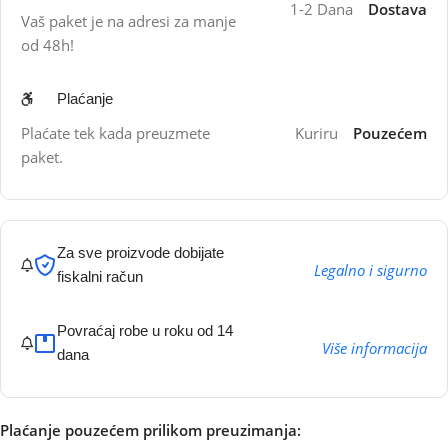
1-2 Dana
Dostava
Vaš paket je na adresi za manje
od 48h!
Plaćanje
Plaćate tek kada preuzmete
Kuriru
Pouzećem
paket.
Za sve proizvode dobijate
Legalno i sigurno
fiskalni račun
Povraćaj robe u roku od 14
Više informacija
dana
Plaćanje pouzećem prilikom preuzimanja: