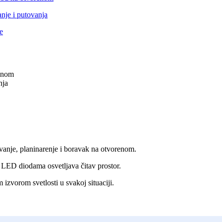
nje, planinarenje i boravak na otvorenom.
m LED diodama osvetljava čitav prostor.
m izvorom svetlosti u svakoj situaciji.