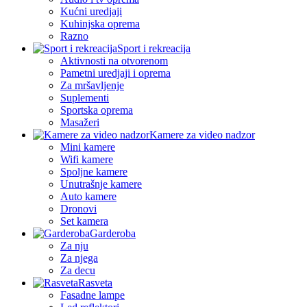
Kućni uredjaji
Kuhinjska oprema
Razno
Sport i rekreacija
Aktivnosti na otvorenom
Pametni uredjaji i oprema
Za mršavljenje
Suplementi
Sportska oprema
Masažeri
Kamere za video nadzor
Mini kamere
Wifi kamere
Spoljne kamere
Unutrašnje kamere
Auto kamere
Dronovi
Set kamera
Garderoba
Za nju
Za njega
Za decu
Rasveta
Fasadne lampe