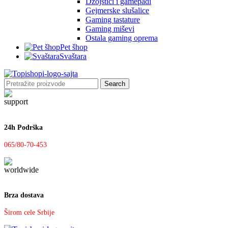
Džojstici i gamepadi
Gejmerske slušalice
Gaming tastature
Gaming miševi
Ostala gaming oprema
Pet šhop
Svaštara
Search
24h Podrška
065/80-70-453
Brza dostava
Širom cele Srbije