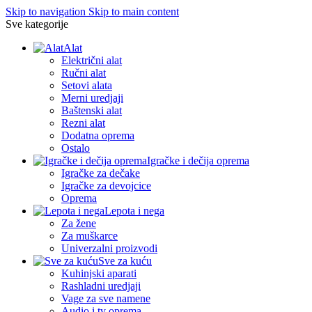
Skip to navigation
Skip to main content
Sve kategorije
Alat
Električni alat
Ručni alat
Setovi alata
Merni uredjaji
Baštenski alat
Rezni alat
Dodatna oprema
Ostalo
Igračke i dečija oprema
Igračke za dečake
Igračke za devojcice
Oprema
Lepota i nega
Za žene
Za muškarce
Univerzalni proizvodi
Sve za kuću
Kuhinjski aparati
Rashladni uredjaji
Vage za sve namene
Audio i tv oprema