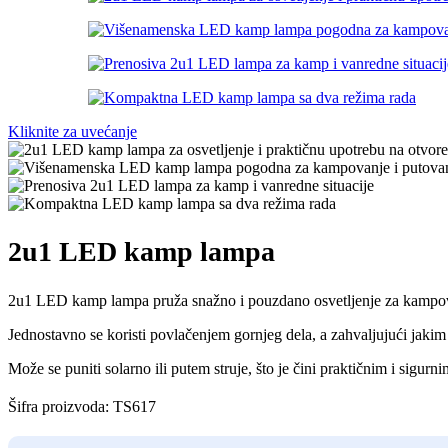
Kliknite za uvećanje
2u1 LED kamp lampa
2u1 LED kamp lampa pruža snažno i pouzdano osvetljenje za kampova
Jednostavno se koristi povlačenjem gornjeg dela, a zahvaljujući jaki
Može se puniti solarno ili putem struje, što je čini praktičnim i sigurni
Šifra proizvoda:
TS617