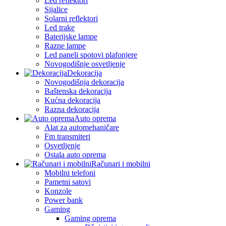
Led reflektori
Sijalice
Solarni reflektori
Led trake
Baterijske lampe
Razne lampe
Led paneli spotovi plafonjere
Novogodišnje osvetljenje
Dekoracija
Novogodišnja dekoracija
Baštenska dekoracija
Kućna dekoracija
Razna dekoracija
Auto oprema
Alat za automehaničare
Fm transmiteri
Osvetljenje
Ostala auto oprema
Računari i mobilni
Mobilni telefoni
Pametni satovi
Konzole
Power bank
Gaming
Gaming oprema