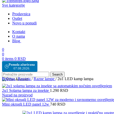
Sve kategorije
Prodavnica
Outlet
Novo u ponudi
Kontakt
O nama
Blog
0
0
0
items
0
RSD
Ponuda ažurirana
🕒
07.08.2026.
Search
Početna
/
Rasveta
/
Razne lampe
/
2u1 LED kamp lampa
2u1 Solarna lampa za insekte
1.290
RSD
Nazad na proizvod
Mini okrugli LED panel 12w
740
RSD