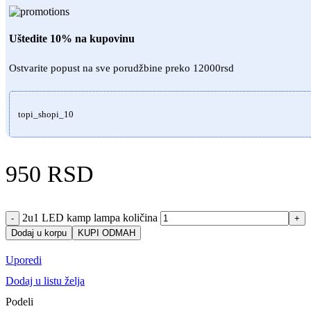
Uštedite 10% na kupovinu
Ostvarite popust na sve porudžbine preko 12000rsd
topi_shopi_10
950
RSD
2u1 LED kamp lampa količina
-
+
Dodaj u korpu
KUPI ODMAH
Uporedi
Dodaj u listu želja
Podeli