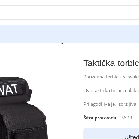
aktička torbica za struk i nogu
Taktička torbi
Pouzdana torbica za svak
Ova taktička torbica olak
Prilagodljiva je, izdržlji
Šifra proizvoda:
TS673
Ušted