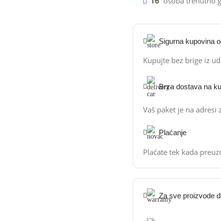
16
osoba trenutno g
Sigurna kupovina 
Kupujte bez brige iz u
Brza dostava na k
Vaš paket je na adresi
Plaćanje
Plaćate tek kada preuz
Za sve proizvode do