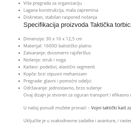
Više pregrada za organizaciju
Lagana konstrukcija, mala zapremina
Diskretan, stabilan raspored nošenja
Specifikacija proizvoda Taktička torbic
Dimenzije: 30 x 16 x 12,5 cm
Materijal: 1600D balističko platno
Zatvaranje: dvosmerni rajsferšlus
Nošenje: struk i noga
Kaiševi: podešivi, elastični segmenti
Kopče: brzi otpusni mehanizam
Pregrade: glavni i pomoćni odeljci
Održavanje: jednostavno, brzo sušenje
Ovaj dizajn je stvoren za siguran transport i efikas
U našoj ponudi možete pronaći –
Vojni taktički kaiš 
Uključite je u svakodnevne zadatke i avanture, i raste