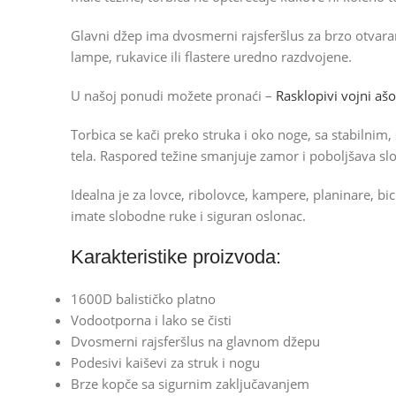
Glavni džep ima dvosmerni rajsferšlus za brzo otvaranj
lampe, rukavice ili flastere uredno razdvojene.
U našoj ponudi možete pronaći –
Rasklopivi vojni aš
Torbica se kači preko struka i oko noge, sa stabilnim
tela. Raspored težine smanjuje zamor i poboljšava sl
Idealna je za lovce, ribolovce, kampere, planinare, bi
imate slobodne ruke i siguran oslonac.
Karakteristike proizvoda:
1600D balističko platno
Vodootporna i lako se čisti
Dvosmerni rajsferšlus na glavnom džepu
Podesivi kaiševi za struk i nogu
Brze kopče sa sigurnim zaključavanjem