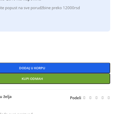
ite popust na sve porudžbine preko 12000rsd
DODAJ U KORPU
KUPI ODMAH
u želja
Podeli