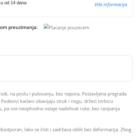
ku od 14 dana
Više informacija
kom preuzimanja:
odi, na poslu i putovanju, bez napora. Postavljena pregrada
desivi kaiševi obavijaju struk i nogu, držeći torbicu
ju, pa sve neophodno ostaje nadohvat ruke, bez rasipanja
dootporan, lako se čisti i zadržava oblik bez deformacija. Zbog