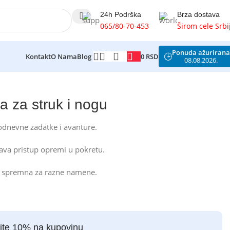
24h Podrška
Brza dostava
065/80-70-453
Širom cele Srbi
Ponuda ažurirana
🕒
0
RSD
Kontakt
O Nama
Blog
08.08.2026.
ca za struk i nogu
odnevne zadatke i avanture.
šava pristup opremi u pokretu.
va i spremna za razne namene.
ite 10% na kupovinu