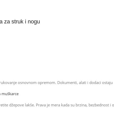
a za struk i nogu
no rukovanje osnovnom opremom. Dokumenti, alati i dodaci ostaju p
za muškarce
retite džepove lakše. Prava je mera kada su brzina, bezbednost i or