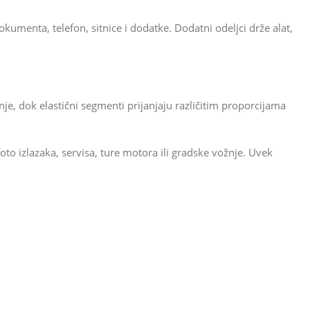
okumenta, telefon, sitnice i dodatke. Dodatni odeljci drže alat,
e, dok elastični segmenti prijanjaju različitim proporcijama
oto izlazaka, servisa, ture motora ili gradske vožnje. Uvek