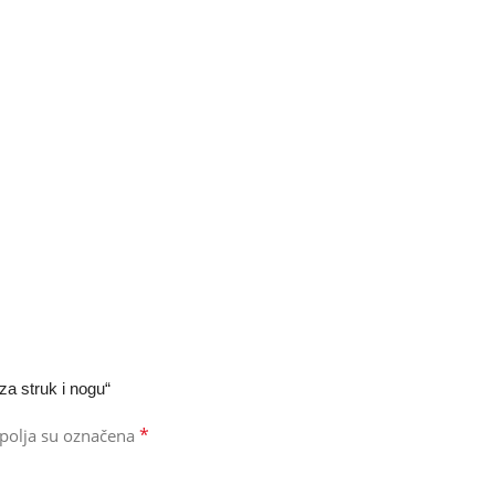
 za struk i nogu“
*
polja su označena