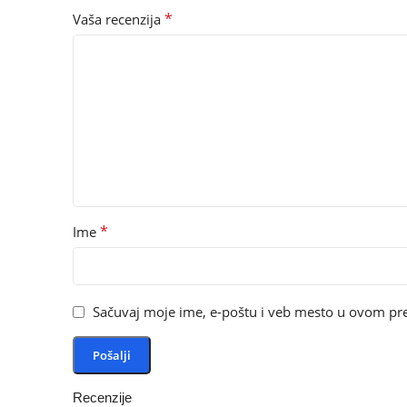
*
Vaša recenzija
*
Ime
Sačuvaj moje ime, e-poštu i veb mesto u ovom pr
Recenzije