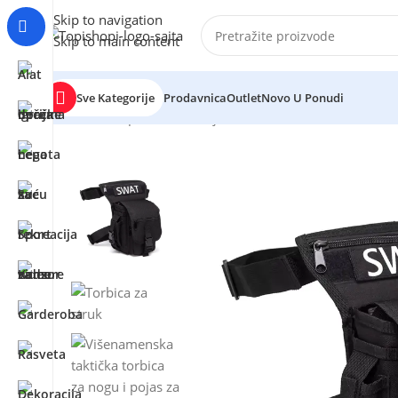
Skip to navigation
Skip to main content
Sve Kategorije
Prodavnica
Outlet
Novo U Ponudi
Početna
/
Sport i rekreacija
/
Aktivnosti na otvorenom
/
T