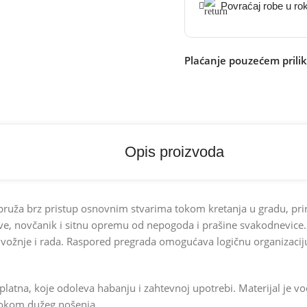
Povraćaj robe u ro
Plaćanje pouzećem prili
Opis proizvoda
 pruža brz pristup osnovnim stvarima tokom kretanja u gradu, prir
e, novčanik i sitnu opremu od nepogoda i prašine svakodnevice. Po
, vožnje i rada. Raspored pregrada omogućava logičnu organizaci
platna, koje odoleva habanju i zahtevnoj upotrebi. Materijal je vo
 tokom dužeg nošenja.