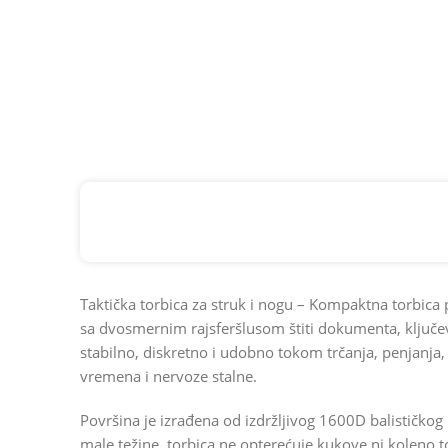
Taktička torbica za struk i nogu – Kompaktna torbica
sa dvosmernim rajsferšlusom štiti dokumenta, ključev
stabilno, diskretno i udobno tokom trčanja, penjanja
vremena i nervoze stalne.
Površina je izrađena od izdržljivog 1600D balističkog 
male težine, torbica ne opterećuje kukove ni koleno