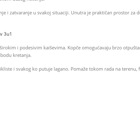
e i zatvaranje u svakoj situaciji. Unutra je praktičan prostor za d
ov 3u1
, širokim i podesivim kaiševima. Kopče omogućavaju brzo otpuštanj
obodu kretanja.
cikliste i svakog ko putuje lagano. Pomaže tokom rada na terenu, f