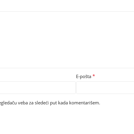
*
E-pošta
egledaču veba za sledeći put kada komentarišem.