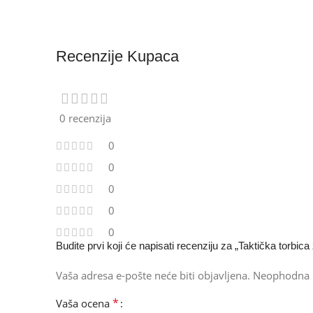
Recenzije Kupaca
0 recenzija
0
0
0
0
0
Budite prvi koji će napisati recenziju za „Taktička torbica
Vaša adresa e-pošte neće biti objavljena.
Neophodna 
*
Vaša ocena