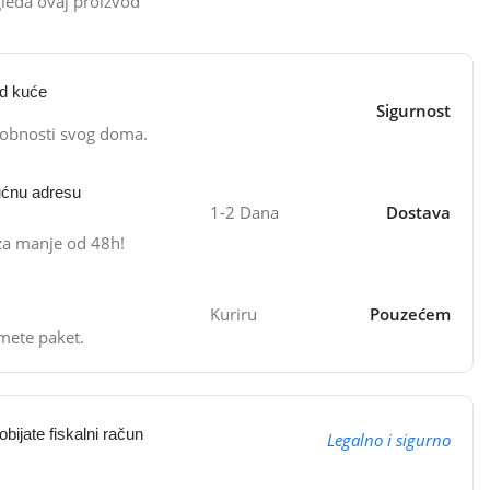
leda ovaj proizvod
od kuće
Sigurnost
dobnosti svog doma.
ućnu adresu
1-2 Dana
Dostava
 za manje od 48h!
Kuriru
Pouzećem
mete paket.
bijate fiskalni račun
Legalno i sigurno