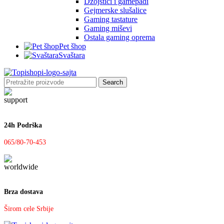
Džojstici i gamepadi
Gejmerske slušalice
Gaming tastature
Gaming miševi
Ostala gaming oprema
Pet šhop
Svaštara
Search
24h Podrška
065/80-70-453
Brza dostava
Širom cele Srbije