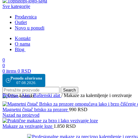
Sve kategorije
Prodavnica
Outlet
Novo u ponudi
Kontakt
O nama
Blog
0
0
0
items
0
RSD
Ponuda ažurirana
🕒
07.08.2026.
Search
Početna
/
Alat
/
Baštenski alat
/
Makaze za kalemljenje i orezivanje
Magnetni čistač brisko za prozore
990
RSD
Nazad na proizvod
Makaze za vezivanje loze
1.850
RSD