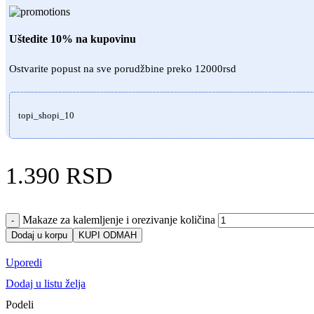
Uštedite 10% na kupovinu
Ostvarite popust na sve porudžbine preko 12000rsd
topi_shopi_10
1.390
RSD
Makaze za kalemljenje i orezivanje količina
-
Dodaj u korpu
KUPI ODMAH
Uporedi
Dodaj u listu želja
Podeli