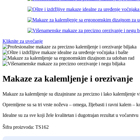
Kliknite za uvećanje
Makaze za kalemljenje i orezivanje
Makaze za kalemljenje su dizajnirane za precizno i lako kalemljenje v
Opremljene su sa tri vrste noževa – omega, žljebasti i ravni kalem – 
Idealne su za sve koji žele kvalitetan i dugotrajan rezultat u voćarstvu
Šifra proizvoda:
TS162