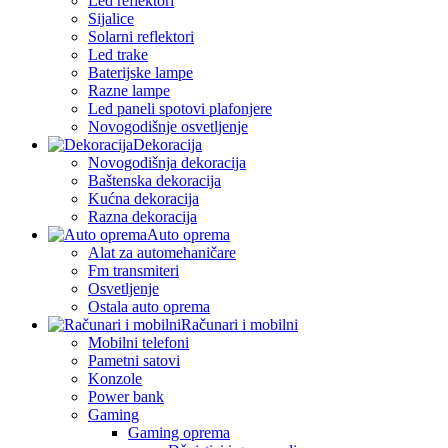
Led reflektori
Sijalice
Solarni reflektori
Led trake
Baterijske lampe
Razne lampe
Led paneli spotovi plafonjere
Novogodišnje osvetljenje
Dekoracija
Novogodišnja dekoracija
Baštenska dekoracija
Kućna dekoracija
Razna dekoracija
Auto oprema
Alat za automehaničare
Fm transmiteri
Osvetljenje
Ostala auto oprema
Računari i mobilni
Mobilni telefoni
Pametni satovi
Konzole
Power bank
Gaming
Gaming oprema