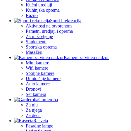
Kućni uredjaji
Kuhinjska oprema
Razno
Sport i rekreacija
Aktivnosti na otvorenom
Pametni uredjaji i oprema
Za mršavljenje
Suplementi
Sportska oprema
Masažeri
Kamere za video nadzor
Mini kamere
Wifi kamere
Spoljne kamere
Unutrašnje kamere
Auto kamere
Dronovi
Set kamera
Garderoba
Za nju
Za njega
Za decu
Rasveta
Fasadne lampe