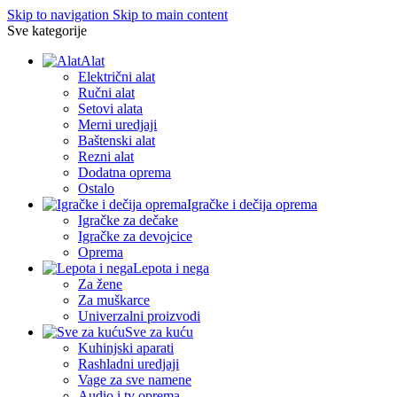
Skip to navigation
Skip to main content
Sve kategorije
Alat
Električni alat
Ručni alat
Setovi alata
Merni uredjaji
Baštenski alat
Rezni alat
Dodatna oprema
Ostalo
Igračke i dečija oprema
Igračke za dečake
Igračke za devojcice
Oprema
Lepota i nega
Za žene
Za muškarce
Univerzalni proizvodi
Sve za kuću
Kuhinjski aparati
Rashladni uredjaji
Vage za sve namene
Audio i tv oprema