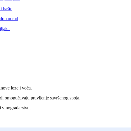
inove loze i voća.
koji omogućavaju pravljenje savršenog spoja.
 i vinogradarstvu.