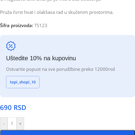
Pruža čvrst hvat i olakšava rad u skučenim prostorima.
Šifra proizvoda:
TS123
Uštedite 10% na kupovinu
Ostvarite popust na sve porudžbine preko 12000rsd
topi_shopi_10
690
RSD
-
+