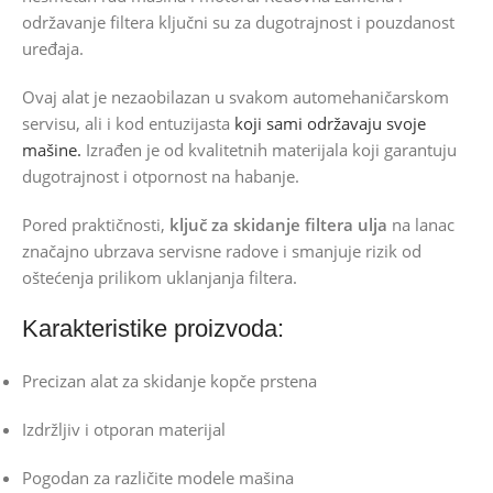
održavanje filtera ključni su za dugotrajnost i pouzdanost
uređaja.
Ovaj alat je nezaobilazan u svakom automehaničarskom
servisu, ali i kod entuzijasta
koji sami održavaju svoje
mašine.
Izrađen je od kvalitetnih materijala koji garantuju
dugotrajnost i otpornost na habanje.
Pored praktičnosti,
ključ za skidanje filtera ulja
na lanac
značajno ubrzava servisne radove i smanjuje rizik od
oštećenja prilikom uklanjanja filtera.
Karakteristike proizvoda:
Precizan alat za skidanje kopče prstena
Izdržljiv i otporan materijal
Pogodan za različite modele mašina