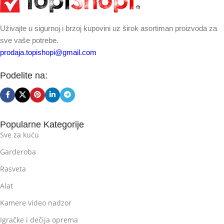
Uživajte u sigurnoj i brzoj kupovini uz širok asortiman proizvoda za
sve vaše potrebe.
prodaja.topishopi@gmail.com
Podelite na:
Popularne Kategorije
Sve za kuću
Garderoba
Rasveta
Alat
Kamere video nadzor
Igračke i dečija oprema