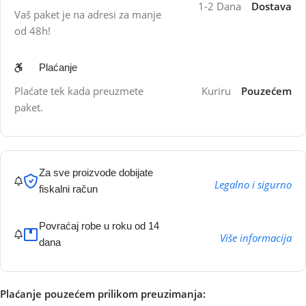
1-2 Dana
Dostava
Vaš paket je na adresi za manje
od 48h!
Plaćanje
Plaćate tek kada preuzmete
Kuriru
Pouzećem
paket.
Za sve proizvode dobijate
Legalno i sigurno
fiskalni račun
Povraćaj robe u roku od 14
Više informacija
dana
Plaćanje pouzećem prilikom preuzimanja: