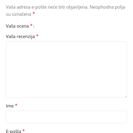
Vaša adresa e-pošte neće biti objavljena.
Neophodna polja
*
su označena
*
Vaša ocena
*
Vaša recenzija
*
Ime
*
E-pošta