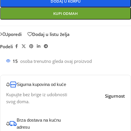
DODAJ U KORPU
KUPI ODMAH
Uporedi
Dodaj u listu želja
Podeli
15
osoba trenutno gleda ovaj proizvod
Sigurna kupovina od kuće
Kupujte bez brige iz udobnosti
Sigurnost
svog doma.
Brza dostava na kućnu
adresu