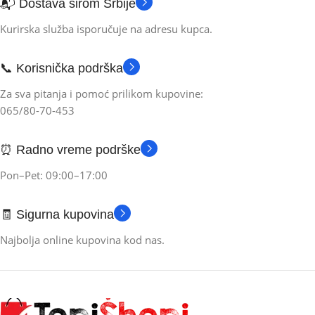
📬 Dostava širom Srbije
Kurirska služba isporučuje na adresu kupca.
📞 Korisnička podrška
Za sva pitanja i pomoć prilikom kupovine:
065/80-70-453
⏰ Radno vreme podrške
Pon–Pet: 09:00–17:00
🧾 Sigurna kupovina
Najbolja online kupovina kod nas.