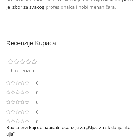
je izbor za svakog
profesionalca i hobi mehaničara.
Recenzije Kupaca
0 recenzija
0
0
0
0
0
Budite prvi koji će napisati recenziju za „Ključ za skidanje filter
ulja“