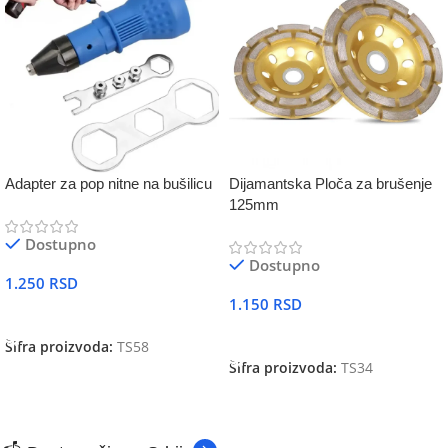
Adapter za pop nitne na bušilicu
Dijamantska Ploča za brušenje
125mm
Dostupno
Dostupno
1.250
RSD
1.150
RSD
DODAJ U KORPU
DODAJ U KORPU
Šifra proizvoda:
TS58
Šifra proizvoda:
TS34