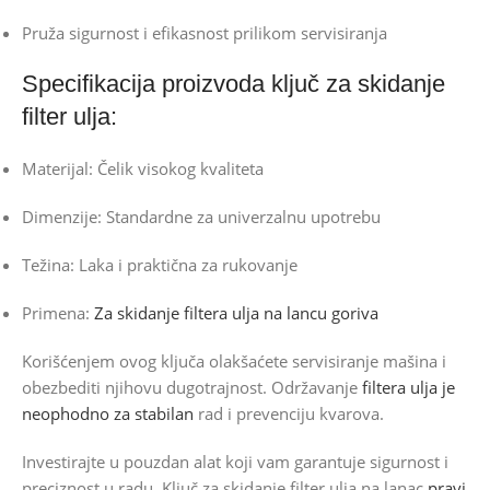
Pruža sigurnost i efikasnost prilikom servisiranja
Specifikacija proizvoda ključ za skidanje
filter ulja:
Materijal: Čelik visokog kvaliteta
Dimenzije: Standardne za univerzalnu upotrebu
Težina: Laka i praktična za rukovanje
Primena:
Za skidanje filtera ulja na lancu goriva
Korišćenjem ovog ključa olakšaćete servisiranje mašina i
obezbediti njihovu dugotrajnost. Održavanje
filtera ulja je
neophodno za stabilan
rad i prevenciju kvarova.
Investirajte u pouzdan alat koji vam garantuje sigurnost i
preciznost u radu. Ključ za skidanje filter ulja na lanac
pravi