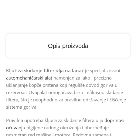
Opis proizvoda
Ključ za skidanje filter ulja na lanac
je specijalizovani
automehaničarski alat
namenjen za lako i precizno
uklanjanje kopče prstena koji reguliše dovod goriva u
rezervoar. Ovaj alat omogućava brzo i efikasno skidanje
filtera, što je neophodno za pravilno održavanje i čišćenje
sistema goriva.
Pravilna upotreba ključa za skidanje filtera ulja
doprinosi
očuvanju
higijene radnog okruženja i obezbeđuje
nesmetan rad mašina i motora. Redovna zamena i