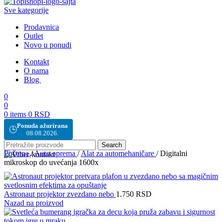
Sve kategorije
Prodavnica
Outlet
Novo u ponudi
Kontakt
O nama
Blog
0
0
0
items
0
RSD
Ponuda ažurirana
🕒
08.08.2026.
Search
Početna
/
Auto oprema
/
Alat za automehaničare
/
Digitalni
mikroskop do uvećanja 1600x
Astronaut projektor zvezdano nebo
1.750
RSD
Nazad na proizvod