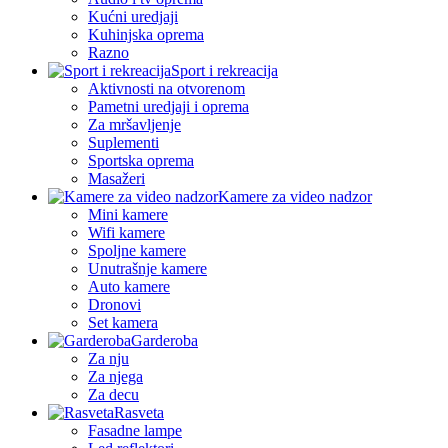
Kućni uredjaji
Kuhinjska oprema
Razno
Sport i rekreacija
Aktivnosti na otvorenom
Pametni uredjaji i oprema
Za mršavljenje
Suplementi
Sportska oprema
Masažeri
Kamere za video nadzor
Mini kamere
Wifi kamere
Spoljne kamere
Unutrašnje kamere
Auto kamere
Dronovi
Set kamera
Garderoba
Za nju
Za njega
Za decu
Rasveta
Fasadne lampe