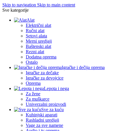
Skip to navigation
Skip to main content
Sve kategorije
Alat
Električni alat
Ručni alat
Setovi alata
Merni uredjaji
Baštenski alat
Rezni alat
Dodatna oprema
Ostalo
Igračke i dečija oprema
Igračke za dečake
Igračke za devojcice
Oprema
Lepota i nega
Za žene
Za muškarce
Univerzalni proizvodi
Sve za kuću
Kuhinjski aparati
Rashladni uredjaji
Vage za sve namene
Audio i tv oprema