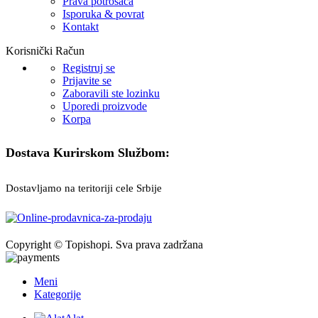
Prava potrošača
Isporuka & povrat
Kontakt
Korisnički Račun
Registruj se
Prijavite se
Zaboravili ste lozinku
Uporedi proizvode
Korpa
Dostava Kurirskom Službom:
Dostavljamo na teritoriji cele Srbije
Copyright © Topishopi. Sva prava zadržana
Meni
Kategorije