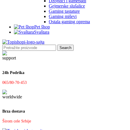
Džojstici i gamepadi
Gejmerske slušalice
Gaming tastature
Gaming miševi
Ostala gaming oprema
Pet šhop
Svaštara
Search
24h Podrška
065/80-70-453
Brza dostava
Širom cele Srbije