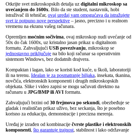
Otkrijte svet mikroskopskih detalja uz
digitalni mikroskop sa
uvećanjem do 1600x
. Bilo da ste student, nastavnik, hobi
istraživač ili tehničar,
ovaj uređaj vam omogućava da istražujete
svet iz potpuno nove perspektive
– jasno, precizno i u realnom
vremenu na ekranu vašeg računara.
Opremljen
moćnim sočivima
, ovaj mikroskop nudi uvećanje od
50x do čak 1600x, uz kristalno jasan prikaz u digitalnom
formatu. Zahvaljujući
USB povezivanju
, mikroskop se
jednostavno priključuje
na bilo koji računar sa operativnim
sistemom Windows, bez dodatnih drajvera.
Kompaktan i lagan, lako se koristi kod kuće, u školi, laboratoriji
ili na terenu.
Idealan je za posmatranje biljaka
, insekata, tkanina,
novčića, elektronskih komponenti i drugih mikroskopskih
objekata. Slike i video zapisi se mogu sačuvati direktno na
računaru u
JPG/BMP ili AVI
formatu.
Zahvaljujući brzini od
30 frejmova po sekundi
, obezbeđuje se
gladak i realističan prikaz uživo, bez seckanja, što je posebno
korisno za edukaciju, demonstracije i precizna merenja.
Uređaj je izrađen od kombinacije
čvrste plastike i elektronskih
komponenti
,
što garantuje trajnost
, stabilnost i lako održavanje