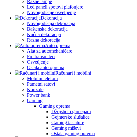
Razne lampe
Led paneli spotovi plafonjere
Novogodišnje osvetljenje
Dekoracija
Novogodišnja dekoracija
Baštenska dekoracija
Kućna dekoracija
Razna dekoracija
Auto oprema
Alat za automehaničare
Fm transmiteri
Osvetljenje
Ostala auto oprema
Računari i mobilni
Mobilni telefoni
Pametni satovi
Konzole
Power bank
Gaming
Gaming oprema
Džojstici i gamepadi
Gejmerske slušalice
Gaming tastature
Gaming miševi
Ostala gaming oprema