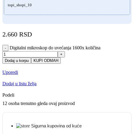
topi_shopi_10
2.660
RSD
Digitalni mikroskop do uvećanja 1600x količina
-
+
Dodaj u korpu
KUPI ODMAH
Uporedi
Dodaj u listu želja
Podeli
12
osoba trenutno gleda ovaj proizvod
Sigurna kupovina od kuće