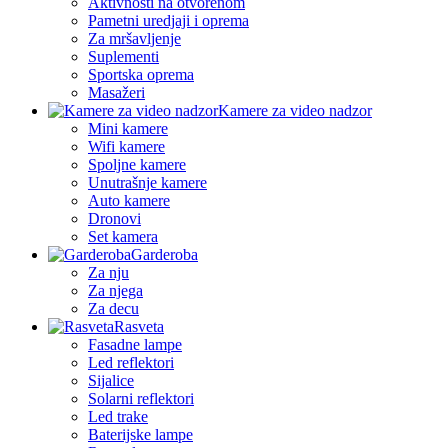
Aktivnosti na otvorenom
Pametni uredjaji i oprema
Za mršavljenje
Suplementi
Sportska oprema
Masažeri
Kamere za video nadzor
Mini kamere
Wifi kamere
Spoljne kamere
Unutrašnje kamere
Auto kamere
Dronovi
Set kamera
Garderoba
Za nju
Za njega
Za decu
Rasveta
Fasadne lampe
Led reflektori
Sijalice
Solarni reflektori
Led trake
Baterijske lampe