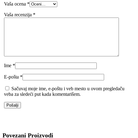
Vaša ocena
*
Vaša recenzija
*
Ime
*
E-pošta
*
Sačuvaj moje ime, e-poštu i veb mesto u ovom pregledaču
veba za sledeći put kada komentarišem.
Povezani Proizvodi