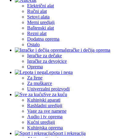
Alat
Električni alat
Ručni alat
Setovi alata
Merni uredjaji
Baštenski alat
Rezni alat
Dodatna oprema
Ostalo
Igračke i dečija oprema
Igračke za dečake
Igračke za devojcice
Oprema
Lepota i nega
Za žene
Za muškarce
Univerzalni proizvodi
Sve za kuću
Kuhinjski aparati
Rashladni uredjaji
Vage za sve namene
Audio i tv oprema
Kućni uredjaji
Kuhinjska oprema
Sport i rekreacija