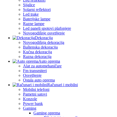
Led reflektori
Sijalice
Solarni reflektori
Led trake
Baterijske lampe
Razne lampe
Led paneli spotovi plafonjere
Novogodišnje osvetljenje
Dekoracija
Novogodišnja dekoracija
Baštenska dekoracija
Kućna dekoracija
Razna dekoracija
Auto oprema
Alat za automehaničare
Fm transmiteri
Osvetljenje
Ostala auto oprema
Računari i mobilni
Mobilni telefoni
Pametni satovi
Konzole
Power bank
Gaming
Gaming oprema