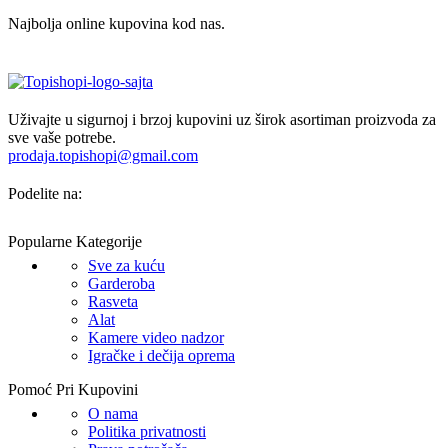
Najbolja online kupovina kod nas.
Uživajte u sigurnoj i brzoj kupovini uz širok asortiman proizvoda za
sve vaše potrebe.
prodaja.topishopi@gmail.com
Podelite na:
Popularne Kategorije
Sve za kuću
Garderoba
Rasveta
Alat
Kamere video nadzor
Igračke i dečija oprema
Pomoć Pri Kupovini
O nama
Politika privatnosti