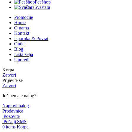
Pet šhop
Svaštara
Promocije
Home
O nama
Kontakt
Isporuka & Povrat
Outlet
Blog
Lista želja
Uporedi
Korpa
Zatvori
Prijavite se
Zatvori
Još nemate nalog?
Napravi nalog
Prodavnica
Pozovite
Pošalji SMS
0
items
Korpa