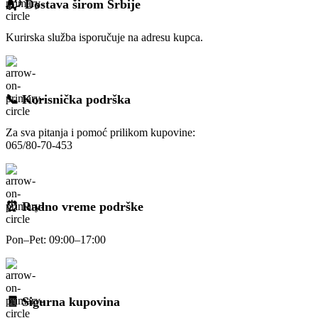
📬 Dostava širom Srbije
Kurirska služba isporučuje na adresu kupca.
📞 Korisnička podrška
Za sva pitanja i pomoć prilikom kupovine:
065/80-70-453
⏰ Radno vreme podrške
Pon–Pet: 09:00–17:00
🧾 Sigurna kupovina