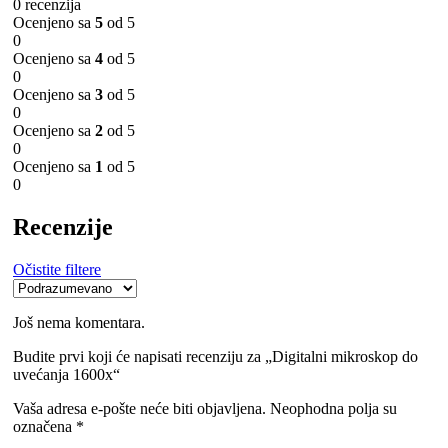
0 recenzija
Ocenjeno sa
5
od 5
0
Ocenjeno sa
4
od 5
0
Ocenjeno sa
3
od 5
0
Ocenjeno sa
2
od 5
0
Ocenjeno sa
1
od 5
0
Recenzije
Očistite filtere
Još nema komentara.
Budite prvi koji će napisati recenziju za „Digitalni mikroskop do
uvećanja 1600x“
Vaša adresa e-pošte neće biti objavljena.
Neophodna polja su
označena
*