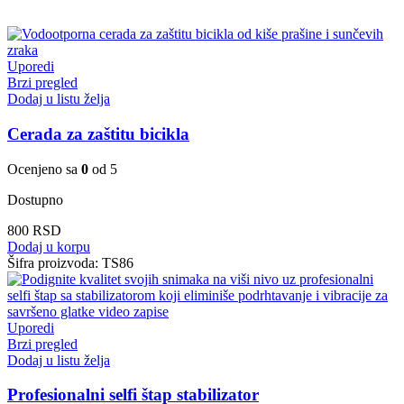
Uporedi
Brzi pregled
Dodaj u listu želja
Cerada za zaštitu bicikla
Ocenjeno sa
0
od 5
Dostupno
800
RSD
Dodaj u korpu
Šifra proizvoda:
TS86
Uporedi
Brzi pregled
Dodaj u listu želja
Profesionalni selfi štap stabilizator