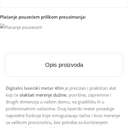
Plaćanje pouzećem prilikom preuzimanja:
Opis proizvoda
Digitalni laserski metar 40m
je precizan i praktičan alat
koji će
olakšati merenje dužine
, površine, zapremine i
drugih dimenzija u vašem domu, na gradilištu ili u
profesionalnim uslovima. Ovaj laserski metar poseduje
napredne funkcije koje omogućavaju tačno i brzo merenje
sa velikom preciznošću, bez potrebe za korišćenjem