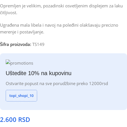
Opremljen je velikim, pozadinski osvetljenim displejem za laku
čitljivost.
Ugrađena mala libela i navoj na poleđini olakšavaju precizno
merenje i postavljanje.
Šifra proizvoda:
TS149
Uštedite 10% na kupovinu
Ostvarite popust na sve porudžbine preko 12000rsd
topi_shopi_10
2.600
RSD