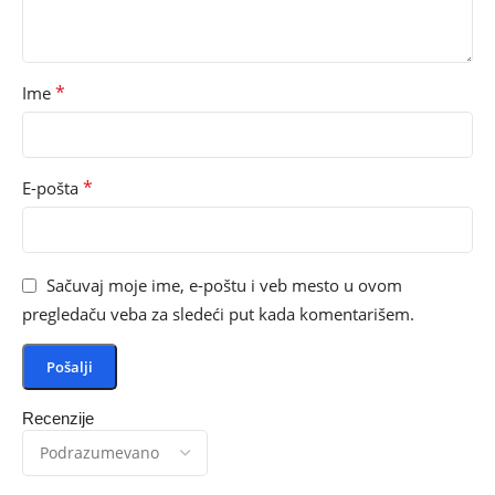
*
Ime
*
E-pošta
Sačuvaj moje ime, e-poštu i veb mesto u ovom
pregledaču veba za sledeći put kada komentarišem.
Recenzije