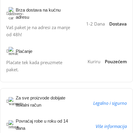
Brza dostava na kućnu
adresu
1-2 Dana
Dostava
Vaš paket je na adresi za manje
od 48h!
Plaćanje
Kuriru
Pouzećem
Plaćate tek kada preuzmete
paket.
Za sve proizvode dobijate
Legalno i sigurno
fiskalni račun
Povraćaj robe u roku od 14
Više informacija
dana