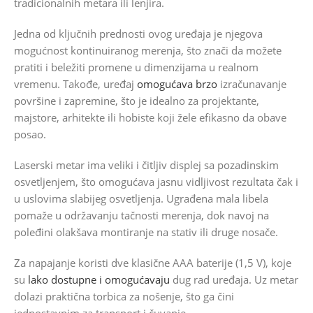
tradicionalnih metara ili lenjira.
Jedna od ključnih prednosti ovog uređaja je njegova
mogućnost kontinuiranog merenja, što znači da možete
pratiti i beležiti promene u dimenzijama u realnom
vremenu. Takođe, uređaj
omogućava brzo
izračunavanje
površine i zapremine, što je idealno za projektante,
majstore, arhitekte ili hobiste koji žele efikasno da obave
posao.
Laserski metar ima veliki i čitljiv displej sa pozadinskim
osvetljenjem, što omogućava jasnu vidljivost rezultata čak i
u uslovima slabijeg osvetljenja. Ugrađena mala libela
pomaže u održavanju tačnosti merenja, dok navoj na
poleđini olakšava montiranje na stativ ili druge nosače.
Za napajanje koristi dve klasične AAA baterije (1,5 V), koje
su
lako dostupne i omogućavaju
dug rad uređaja. Uz metar
dolazi praktična torbica za nošenje, što ga čini