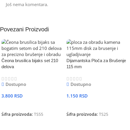
Još nema komentara.
Povezani Proizvodi
Čeona brusilica bijaks set 210
Dijamantska Ploča za Brušenje
delova
115 mm
Dostupno
Dostupno
3.800
RSD
1.150
RSD
DODAJ U KORPU
DODAJ U KORPU
Šifra proizvoda:
TS55
Šifra proizvoda:
TS25