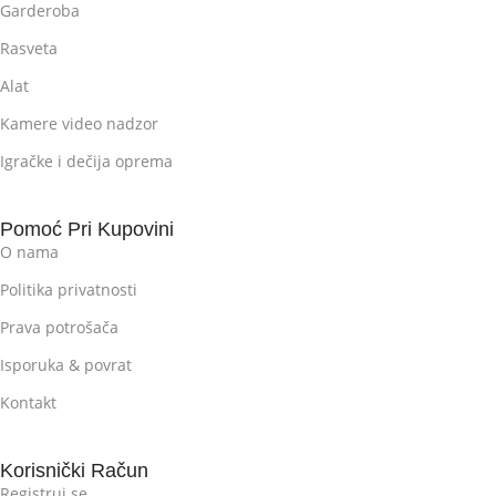
Garderoba
Rasveta
Alat
Kamere video nadzor
Igračke i dečija oprema
Pomoć Pri Kupovini
O nama
Politika privatnosti
Prava potrošača
Isporuka & povrat
Kontakt
Korisnički Račun
Registruj se