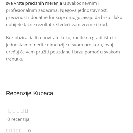
sve vrste preciznih merenja
u svakodnevnim i
profesionalnim zadacima. Njegova jednostavnost,
preciznost i dodatne funkcije omogućavaju da brzo i lako
dobijete tačne rezultate, štedeći vam vreme i trud.
Bez obzira da li renovirate kuću, radite na gradilištu ili
jednostavno merite dimenzije u svom prostoru, ovaj
uređaj će vam pružiti pouzdanu i brzu pomoć u svakom
trenutku.
Recenzije Kupaca
0 recenzija
0