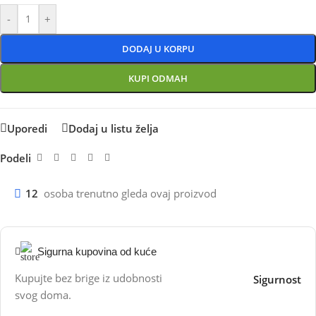
-
+
DODAJ U KORPU
KUPI ODMAH
Uporedi
Dodaj u listu želja
Podeli
12
osoba trenutno gleda ovaj proizvod
Sigurna kupovina od kuće
Kupujte bez brige iz udobnosti
Sigurnost
svog doma.