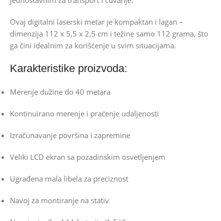
jednostavnim za transport i čuvanje.
Ovaj digitalni laserski metar je kompaktan i lagan –
dimenzija 112 x 5,5 x 2,5 cm i težine samo 112 grama, što
ga čini idealnim za korišćenje u svim situacijama.
Karakteristike proizvoda:
Merenje dužine do 40 metara
Kontinuirano merenje i praćenje udaljenosti
Izračunavanje površina i zapremine
Veliki LCD ekran sa pozadinskim osvetljenjem
Ugrađena mala libela za preciznost
Navoj za montiranje na stativ