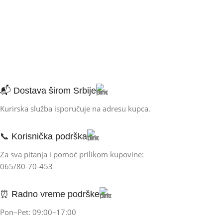
📬 Dostava širom Srbije
Kurirska služba isporučuje na adresu kupca.
📞 Korisnička podrška
Za sva pitanja i pomoć prilikom kupovine:
065/80-70-453
⏰ Radno vreme podrške
Pon–Pet: 09:00–17:00