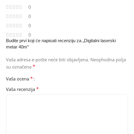
0
0
0
0
Budite prvi koji će napisati recenziju za „Digitalni laserski
metar 40m“
Vaša adresa e-pošte neće biti objavljena.
Neophodna polja
*
su označena
*
Vaša ocena
*
Vaša recenzija