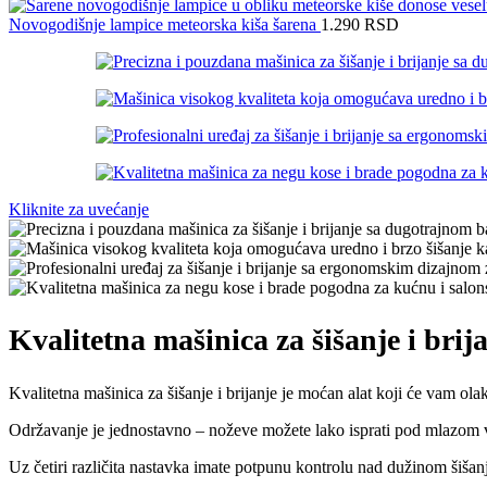
Novogodišnje lampice meteorska kiša šarena
1.290
RSD
Kliknite za uvećanje
Kvalitetna mašinica za šišanje i brij
Kvalitetna mašinica za šišanje i brijanje je moćan alat koji će vam ola
Održavanje je jednostavno – noževe možete lako isprati pod mlazom v
Uz četiri različita nastavka imate potpunu kontrolu nad dužinom šišanja