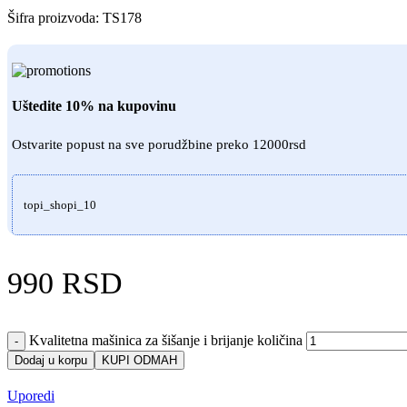
Šifra proizvoda:
TS178
Uštedite 10% na kupovinu
Ostvarite popust na sve porudžbine preko 12000rsd
topi_shopi_10
990
RSD
Kvalitetna mašinica za šišanje i brijanje količina
-
Dodaj u korpu
KUPI ODMAH
Uporedi