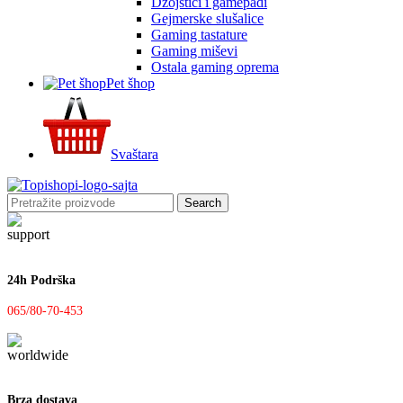
Džojstici i gamepadi
Gejmerske slušalice
Gaming tastature
Gaming miševi
Ostala gaming oprema
Pet šhop
Svaštara
Search
24h Podrška
065/80-70-453
Brza dostava