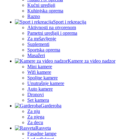
Kućni uredjaji
Kuhinjska oprema
Razno
Sport i rekreacija
Aktivnosti na otvorenom
Pametni uredjaji i oprema
Za mršavljenje
Suplementi
Sportska oprema
Masažeri
Kamere za video nadzor
Mini kamere
Wifi kamere
Spoljne kamere
Unutrašnje kamere
Auto kamere
Dronovi
Set kamera
Garderoba
Za nju
Za njega
Za decu
Rasveta
Fasadne lampe