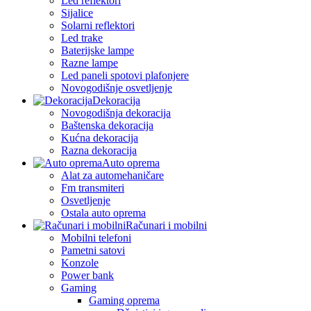
Led reflektori
Sijalice
Solarni reflektori
Led trake
Baterijske lampe
Razne lampe
Led paneli spotovi plafonjere
Novogodišnje osvetljenje
Dekoracija
Novogodišnja dekoracija
Baštenska dekoracija
Kućna dekoracija
Razna dekoracija
Auto oprema
Alat za automehaničare
Fm transmiteri
Osvetljenje
Ostala auto oprema
Računari i mobilni
Mobilni telefoni
Pametni satovi
Konzole
Power bank
Gaming
Gaming oprema