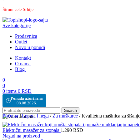
Širom cele Srbije
Sve kategorije
Prodavnica
Outlet
Novo u ponudi
Kontakt
O nama
Blog
0
0
0
items
0
RSD
Ponuda ažurirana
🕒
08.08.2026.
Search
Početna
/
Lepota i nega
/
Za muškarce
/
Kvalitetna mašinica za šišanje 
Električni masažer za stopala
1.290
RSD
Nazad na proizvod