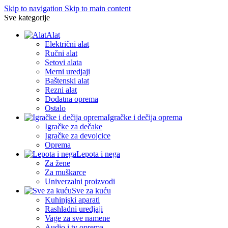
Skip to navigation
Skip to main content
Sve kategorije
Alat
Električni alat
Ručni alat
Setovi alata
Merni uredjaji
Baštenski alat
Rezni alat
Dodatna oprema
Ostalo
Igračke i dečija oprema
Igračke za dečake
Igračke za devojcice
Oprema
Lepota i nega
Za žene
Za muškarce
Univerzalni proizvodi
Sve za kuću
Kuhinjski aparati
Rashladni uredjaji
Vage za sve namene
Audio i tv oprema