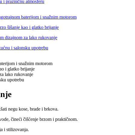
anje
kšati negu kose, brade i brkova.
ode, čineći čišćenje brzom i praktičnom.
 i stilizovanja.