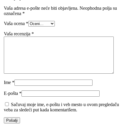
Vaša adresa e-pošte neće biti objavljena.
Neophodna polja su
označena
*
Vaša ocena
*
Vaša recenzija
*
Ime
*
E-pošta
*
Sačuvaj moje ime, e-poštu i veb mesto u ovom pregledaču
veba za sledeći put kada komentarišem.