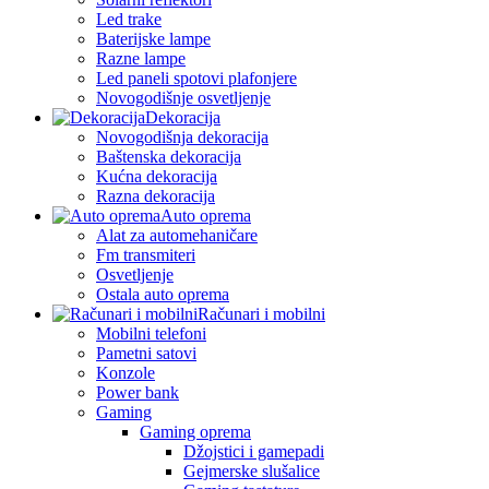
Led trake
Baterijske lampe
Razne lampe
Led paneli spotovi plafonjere
Novogodišnje osvetljenje
Dekoracija
Novogodišnja dekoracija
Baštenska dekoracija
Kućna dekoracija
Razna dekoracija
Auto oprema
Alat za automehaničare
Fm transmiteri
Osvetljenje
Ostala auto oprema
Računari i mobilni
Mobilni telefoni
Pametni satovi
Konzole
Power bank
Gaming
Gaming oprema
Džojstici i gamepadi
Gejmerske slušalice