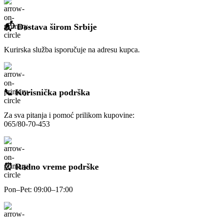
📬 Dostava širom Srbije
Kurirska služba isporučuje na adresu kupca.
📞 Korisnička podrška
Za sva pitanja i pomoć prilikom kupovine:
065/80-70-453
⏰ Radno vreme podrške
Pon–Pet: 09:00–17:00