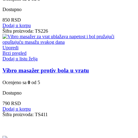
Dostupno
850
RSD
Dodaj u korpu
Šifra proizvoda:
TS226
Uporedi
Brzi pregled
Dodaj u listu želja
Vibro masažer protiv bola u vratu
Ocenjeno sa
0
od 5
Dostupno
790
RSD
Dodaj u korpu
Šifra proizvoda:
TS411