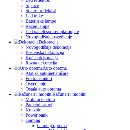
Led reflektori
Sijalice
Solarni reflektori
Led trake
Baterijske lampe
Razne lampe
Led paneli spotovi plafonjere
Novogodišnje osvetljenje
Dekoracija
Novogodišnja dekoracija
Baštenska dekoracija
Kućna dekoracija
Razna dekoracija
Auto oprema
Alat za automehaničare
Fm transmiteri
Osvetljenje
Ostala auto oprema
Računari i mobilni
Mobilni telefoni
Pametni satovi
Konzole
Power bank
Gaming
Gaming oprema