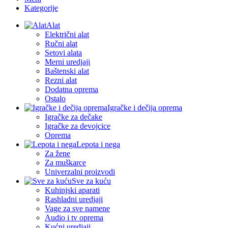
Kategorije
Alat
Električni alat
Ručni alat
Setovi alata
Merni uredjaji
Baštenski alat
Rezni alat
Dodatna oprema
Ostalo
Igračke i dečija oprema
Igračke za dečake
Igračke za devojcice
Oprema
Lepota i nega
Za žene
Za muškarce
Univerzalni proizvodi
Sve za kuću
Kuhinjski aparati
Rashladni uredjaji
Vage za sve namene
Audio i tv oprema
Kućni uredjaji