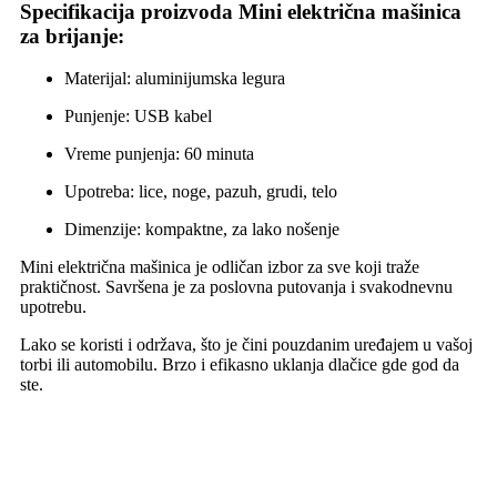
Specifikacija proizvoda Mini električna mašinica
za brijanje:
Materijal: aluminijumska legura
Punjenje: USB kabel
Vreme punjenja: 60 minuta
Upotreba: lice, noge, pazuh, grudi, telo
Dimenzije: kompaktne, za lako nošenje
Mini električna mašinica je odličan izbor za sve koji traže
praktičnost. Savršena je za poslovna putovanja i svakodnevnu
upotrebu.
Lako se koristi i održava, što je čini pouzdanim uređajem u vašoj
torbi ili automobilu. Brzo i efikasno uklanja dlačice gde god da
ste.