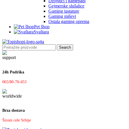
Džojstici i gamepadi
Gejmerske slušalice
Gaming tastature
Gaming miševi
Ostala gaming oprema
Pet šhop
Svaštara
Search
24h Podrška
065/80-70-453
Brza dostava
Širom cele Srbije