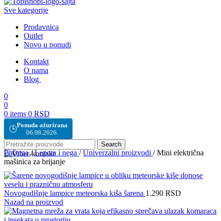
Sve kategorije
Prodavnica
Outlet
Novo u ponudi
Kontakt
O nama
Blog
0
0
0
items
0
RSD
Ponuda ažurirana
🕒
06.08.2026.
Search
Početna
/
Lepota i nega
/
Univerzalni proizvodi
/
Mini električna
mašinica za brijanje
Novogodišnje lampice meteorska kiša šarena
1.290
RSD
Nazad na proizvod