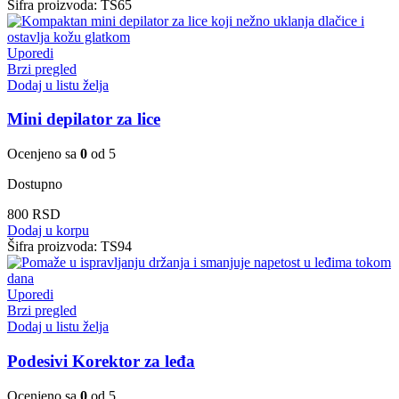
Šifra proizvoda:
TS65
Uporedi
Brzi pregled
Dodaj u listu želja
Mini depilator za lice
Ocenjeno sa
0
od 5
Dostupno
800
RSD
Dodaj u korpu
Šifra proizvoda:
TS94
Uporedi
Brzi pregled
Dodaj u listu želja
Podesivi Korektor za leđa
Ocenjeno sa
0
od 5