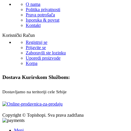
O nama
Politika privatnosti
Prava potrošača
Isporuka & povrat
Kontakt
Korisnički Račun
Registruj se
Prijavite se
Zaboravili ste lozinku
Uporedi proizvode
Korpa
Dostava Kurirskom Službom:
Dostavljamo na teritoriji cele Srbije
Copyright © Topishopi. Sva prava zadržana
Meni