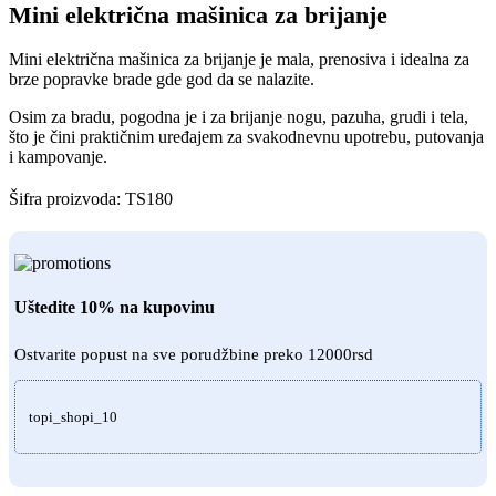
Mini električna mašinica za brijanje
Mini električna mašinica za brijanje je mala, prenosiva i idealna za
brze popravke brade gde god da se nalazite.
Osim za bradu, pogodna je i za brijanje nogu, pazuha, grudi i tela,
što je čini praktičnim uređajem za svakodnevnu upotrebu, putovanja
i kampovanje.
Šifra proizvoda:
TS180
Uštedite 10% na kupovinu
Ostvarite popust na sve porudžbine preko 12000rsd
topi_shopi_10