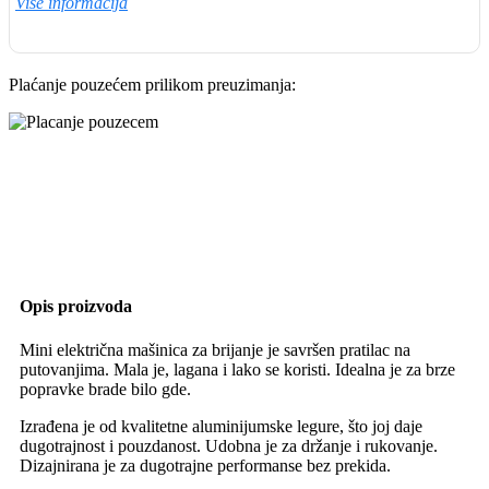
Više informacija
Plaćanje pouzećem prilikom preuzimanja:
Opis proizvoda
Mini električna mašinica za brijanje je savršen pratilac na
putovanjima. Mala je, lagana i lako se koristi. Idealna je za brze
popravke brade bilo gde.
Izrađena je od kvalitetne aluminijumske legure, što joj daje
dugotrajnost i pouzdanost. Udobna je za držanje i rukovanje.
Dizajnirana je za dugotrajne performanse bez prekida.