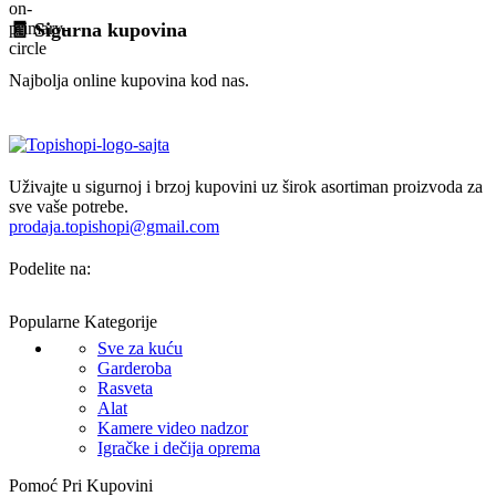
🧾 Sigurna kupovina
Najbolja online kupovina kod nas.
Uživajte u sigurnoj i brzoj kupovini uz širok asortiman proizvoda za
sve vaše potrebe.
prodaja.topishopi@gmail.com
Podelite na:
Popularne Kategorije
Sve za kuću
Garderoba
Rasveta
Alat
Kamere video nadzor
Igračke i dečija oprema
Pomoć Pri Kupovini