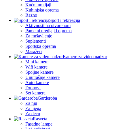
Kućni uredjaji
Kuhinjska oprema
Razno
Sport i rekreacija
Aktivnosti na otvorenom
Pametni uredjaji i oprema
Za mršavljenje
Suplementi
Sportska oprema
Masažeri
Kamere za video nadzor
Mini kamere
Wifi kamere
Spoljne kamere
Unutrašnje kamere
Auto kamere
Dronovi
Set kamera
Garderoba
Za nju
Za njega
Za decu
Rasveta
Fasadne lampe