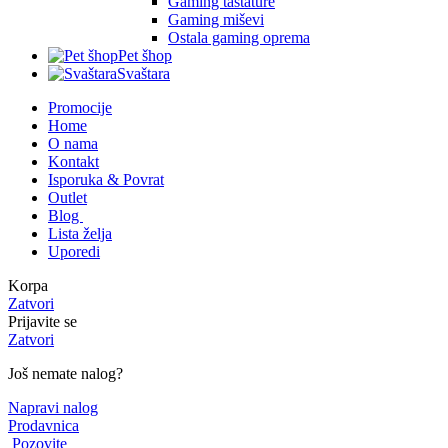
Gaming tastature
Gaming miševi
Ostala gaming oprema
Pet šhop
Svaštara
Promocije
Home
O nama
Kontakt
Isporuka & Povrat
Outlet
Blog
Lista želja
Uporedi
Korpa
Zatvori
Prijavite se
Zatvori
Još nemate nalog?
Napravi nalog
Prodavnica
Pozovite