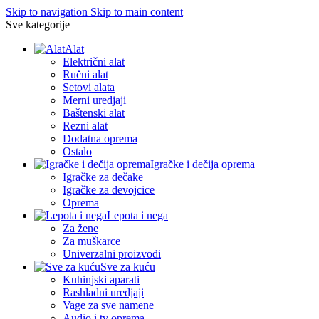
Skip to navigation
Skip to main content
Sve kategorije
Alat
Električni alat
Ručni alat
Setovi alata
Merni uredjaji
Baštenski alat
Rezni alat
Dodatna oprema
Ostalo
Igračke i dečija oprema
Igračke za dečake
Igračke za devojcice
Oprema
Lepota i nega
Za žene
Za muškarce
Univerzalni proizvodi
Sve za kuću
Kuhinjski aparati
Rashladni uredjaji
Vage za sve namene
Audio i tv oprema