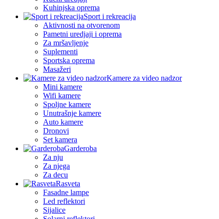
Kuhinjska oprema
Sport i rekreacija
Aktivnosti na otvorenom
Pametni uredjaji i oprema
Za mršavljenje
Suplementi
Sportska oprema
Masažeri
Kamere za video nadzor
Mini kamere
Wifi kamere
Spoljne kamere
Unutrašnje kamere
Auto kamere
Dronovi
Set kamera
Garderoba
Za nju
Za njega
Za decu
Rasveta
Fasadne lampe
Led reflektori
Sijalice
Solarni reflektori