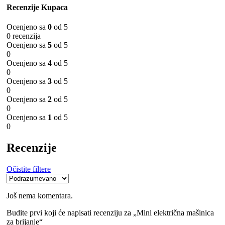
Recenzije Kupaca
Ocenjeno sa
0
od 5
0 recenzija
Ocenjeno sa
5
od 5
0
Ocenjeno sa
4
od 5
0
Ocenjeno sa
3
od 5
0
Ocenjeno sa
2
od 5
0
Ocenjeno sa
1
od 5
0
Recenzije
Očistite filtere
Još nema komentara.
Budite prvi koji će napisati recenziju za „Mini električna mašinica
za brijanje“