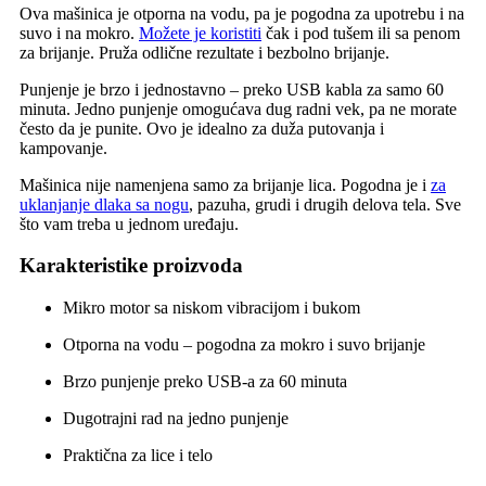
Ova mašinica je otporna na vodu, pa je pogodna za upotrebu i na
suvo i na mokro.
Možete je koristiti
čak i pod tušem ili sa penom
za brijanje. Pruža odlične rezultate i bezbolno brijanje.
Punjenje je brzo i jednostavno – preko USB kabla za samo 60
minuta. Jedno punjenje omogućava dug radni vek, pa ne morate
često da je punite. Ovo je idealno za duža putovanja i
kampovanje.
Mašinica nije namenjena samo za brijanje lica. Pogodna je i
za
uklanjanje dlaka sa nogu
, pazuha, grudi i drugih delova tela. Sve
što vam treba u jednom uređaju.
Karakteristike proizvoda
Mikro motor sa niskom vibracijom i bukom
Otporna na vodu – pogodna za mokro i suvo brijanje
Brzo punjenje preko USB-a za 60 minuta
Dugotrajni rad na jedno punjenje
Praktična za lice i telo