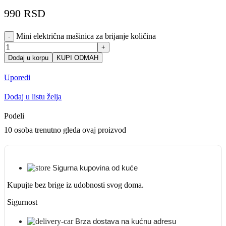
990
RSD
Mini električna mašinica za brijanje količina
-
+
Dodaj u korpu
KUPI ODMAH
Uporedi
Dodaj u listu želja
Podeli
10
osoba trenutno gleda ovaj proizvod
Sigurna kupovina od kuće
Kupujte bez brige iz udobnosti svog doma.
Sigurnost
Brza dostava na kućnu adresu