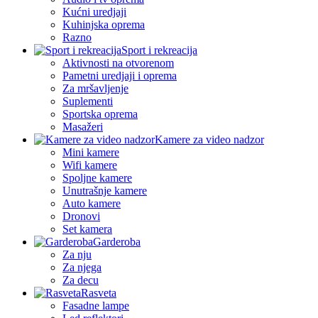
Kućni uredjaji
Kuhinjska oprema
Razno
Sport i rekreacija
Aktivnosti na otvorenom
Pametni uredjaji i oprema
Za mršavljenje
Suplementi
Sportska oprema
Masažeri
Kamere za video nadzor
Mini kamere
Wifi kamere
Spoljne kamere
Unutrašnje kamere
Auto kamere
Dronovi
Set kamera
Garderoba
Za nju
Za njega
Za decu
Rasveta
Fasadne lampe