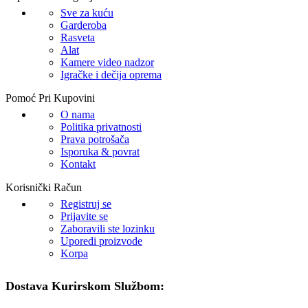
Sve za kuću
Garderoba
Rasveta
Alat
Kamere video nadzor
Igračke i dečija oprema
Pomoć Pri Kupovini
O nama
Politika privatnosti
Prava potrošača
Isporuka & povrat
Kontakt
Korisnički Račun
Registruj se
Prijavite se
Zaboravili ste lozinku
Uporedi proizvode
Korpa
Dostava Kurirskom Službom: