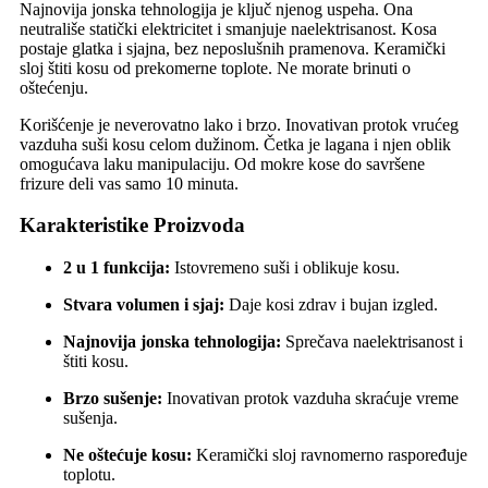
Najnovija jonska tehnologija je ključ njenog uspeha. Ona
neutrališe statički elektricitet i smanjuje naelektrisanost. Kosa
postaje glatka i sjajna, bez neposlušnih pramenova. Keramički
sloj štiti kosu od prekomerne toplote. Ne morate brinuti o
oštećenju.
Korišćenje je neverovatno lako i brzo. Inovativan protok vrućeg
vazduha suši kosu celom dužinom. Četka je lagana i njen oblik
omogućava laku manipulaciju. Od mokre kose do savršene
frizure deli vas samo 10 minuta.
Karakteristike Proizvoda
2 u 1 funkcija:
Istovremeno suši i oblikuje kosu.
Stvara volumen i sjaj:
Daje kosi zdrav i bujan izgled.
Najnovija jonska tehnologija:
Sprečava naelektrisanost i
štiti kosu.
Brzo sušenje:
Inovativan protok vazduha skraćuje vreme
sušenja.
Ne oštećuje kosu:
Keramički sloj ravnomerno raspoređuje
toplotu.