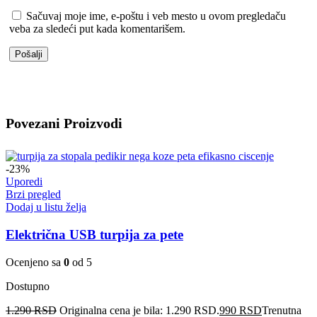
Sačuvaj moje ime, e-poštu i veb mesto u ovom pregledaču
veba za sledeći put kada komentarišem.
Povezani Proizvodi
-23%
Uporedi
Brzi pregled
Dodaj u listu želja
Električna USB turpija za pete
Ocenjeno sa
0
od 5
Dostupno
1.290
RSD
Originalna cena je bila: 1.290 RSD.
990
RSD
Trenutna