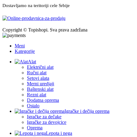
Dostavljamo na teritoriji cele Srbije
Copyright © Topishopi. Sva prava zadržana
Meni
Kategorije
Alat
Električni alat
Ručni alat
Setovi alata
Merni uredjaji
Baštenski alat
Rezni alat
Dodatna oprema
Ostalo
Igračke i dečija oprema
Igračke za dečake
Igračke za devojcice
Oprema
Lepota i nega