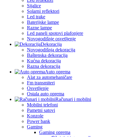
Led reflektori
Sijalice
Solarni reflektori
Led trake
Baterijske lampe
Razne lampe
Led paneli spotovi plafonjere
Novogodišnje osvetljenje
Dekoracija
Novogodišnja dekoracija
Baštenska dekoracija
Kućna dekoracija
Razna dekoracija
Auto oprema
Alat za automehaničare
Fm transmiteri
Osvetljenje
Ostala auto oprema
Računari i mobilni
Mobilni telefoni
Pametni satovi
Konzole
Power bank
Gaming
Gaming oprema