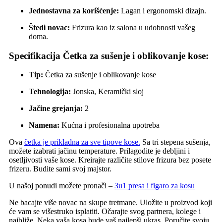
Jednostavna za korišćenje:
Lagan i ergonomski dizajn.
Štedi novac:
Frizura kao iz salona u udobnosti vašeg
doma.
Specifikacija Četka za sušenje i oblikovanje kose:
Tip:
Četka za sušenje i oblikovanje kose
Tehnologija:
Jonska, Keramički sloj
Jačine grejanja:
2
Namena:
Kućna i profesionalna upotreba
Ova
četka je prikladna za sve tipove kose.
Sa tri stepena sušenja,
možete izabrati jačinu temperature. Prilagodite je debljini i
osetljivosti vaše kose. Kreirajte različite stilove frizura bez posete
frizeru. Budite sami svoj majstor.
U našoj ponudi možete pronači –
3u1 presa i figaro za kosu
Ne bacajte više novac na skupe tretmane. Uložite u proizvod koji
će vam se višestruko isplatiti. Očarajte svog partnera, kolege i
najbliže. Neka vaša kosa bude vaš najlepši ukras. Poručite svoju