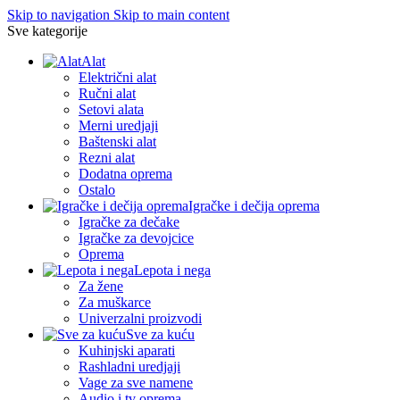
Skip to navigation
Skip to main content
Sve kategorije
Alat
Električni alat
Ručni alat
Setovi alata
Merni uredjaji
Baštenski alat
Rezni alat
Dodatna oprema
Ostalo
Igračke i dečija oprema
Igračke za dečake
Igračke za devojcice
Oprema
Lepota i nega
Za žene
Za muškarce
Univerzalni proizvodi
Sve za kuću
Kuhinjski aparati
Rashladni uredjaji
Vage za sve namene
Audio i tv oprema