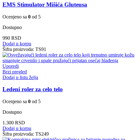
EMS Stimulator Mišića Gluteusa
Ocenjeno sa
0
od 5
Dostupno
990
RSD
Dodaj u korpu
Šifra proizvoda:
TS91
Uporedi
Brzi pregled
Dodaj u listu želja
Ledeni roler za celo telo
Ocenjeno sa
0
od 5
Dostupno
1.300
RSD
Dodaj u korpu
Šifra proizvoda:
TS249