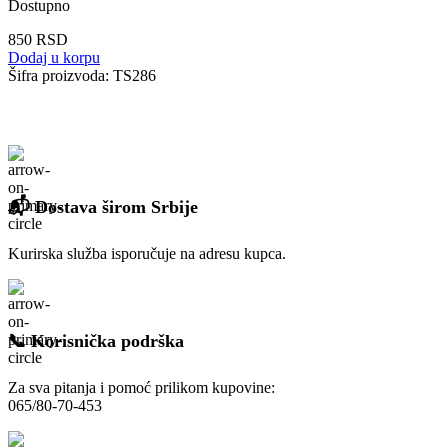
Dostupno
850
RSD
Dodaj u korpu
Šifra proizvoda:
TS286
📬 Dostava širom Srbije
Kurirska služba isporučuje na adresu kupca.
📞 Korisnička podrška
Za sva pitanja i pomoć prilikom kupovine:
065/80-70-453