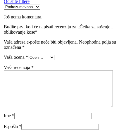
Očistite filtere
Još nema komentara.
Budite prvi koji će napisati recenziju za „Četka za sušenje i
oblikovanje kose“
Vaša adresa e-pošte neće biti objavljena.
Neophodna polja su
označena
*
Vaša ocena
*
Vaša recenzija
*
Ime
*
E-pošta
*