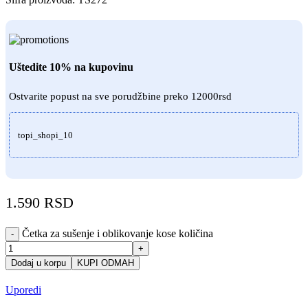
Uštedite 10% na kupovinu
Ostvarite popust na sve porudžbine preko 12000rsd
topi_shopi_10
1.590
RSD
Četka za sušenje i oblikovanje kose količina
-
+
Dodaj u korpu
KUPI ODMAH
Uporedi