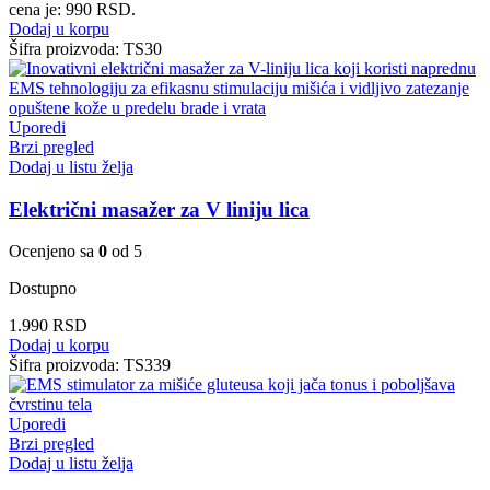
cena je: 990 RSD.
Dodaj u korpu
Šifra proizvoda:
TS30
Uporedi
Brzi pregled
Dodaj u listu želja
Električni masažer za V liniju lica
Ocenjeno sa
0
od 5
Dostupno
1.990
RSD
Dodaj u korpu
Šifra proizvoda:
TS339
Uporedi
Brzi pregled
Dodaj u listu želja