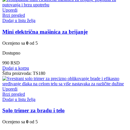
Uporedi
Brzi pregled
Dodaj u listu želja
Mini električna mašinica za brijanje
Ocenjeno sa
0
od 5
Dostupno
990
RSD
Dodaj u korpu
Šifra proizvoda:
TS180
Uporedi
Brzi pregled
Dodaj u listu želja
Solo trimer za bradu i telo
Ocenjeno sa
0
od 5