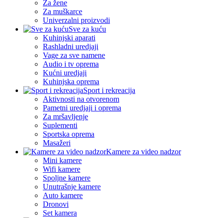
Za žene
Za muškarce
Univerzalni proizvodi
Sve za kuću
Kuhinjski aparati
Rashladni uredjaji
Vage za sve namene
Audio i tv oprema
Kućni uredjaji
Kuhinjska oprema
Sport i rekreacija
Aktivnosti na otvorenom
Pametni uredjaji i oprema
Za mršavljenje
Suplementi
Sportska oprema
Masažeri
Kamere za video nadzor
Mini kamere
Wifi kamere
Spoljne kamere
Unutrašnje kamere
Auto kamere
Dronovi
Set kamera