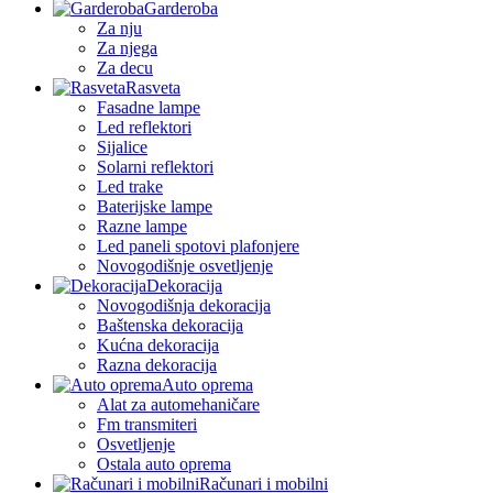
Garderoba
Za nju
Za njega
Za decu
Rasveta
Fasadne lampe
Led reflektori
Sijalice
Solarni reflektori
Led trake
Baterijske lampe
Razne lampe
Led paneli spotovi plafonjere
Novogodišnje osvetljenje
Dekoracija
Novogodišnja dekoracija
Baštenska dekoracija
Kućna dekoracija
Razna dekoracija
Auto oprema
Alat za automehaničare
Fm transmiteri
Osvetljenje
Ostala auto oprema
Računari i mobilni