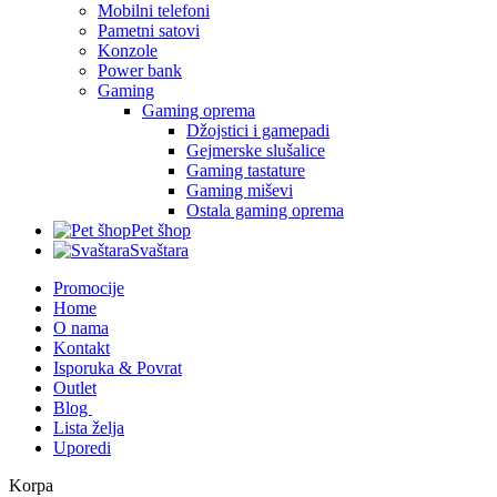
Mobilni telefoni
Pametni satovi
Konzole
Power bank
Gaming
Gaming oprema
Džojstici i gamepadi
Gejmerske slušalice
Gaming tastature
Gaming miševi
Ostala gaming oprema
Pet šhop
Svaštara
Promocije
Home
O nama
Kontakt
Isporuka & Povrat
Outlet
Blog
Lista želja
Uporedi
Korpa