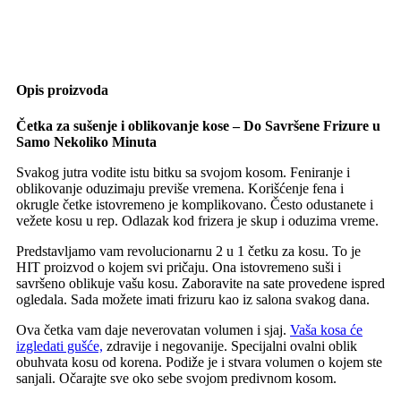
Opis proizvoda
Četka za sušenje i oblikovanje kose – Do Savršene Frizure u
Samo Nekoliko Minuta
Svakog jutra vodite istu bitku sa svojom kosom. Feniranje i
oblikovanje oduzimaju previše vremena. Korišćenje fena i
okrugle četke istovremeno je komplikovano. Često odustanete i
vežete kosu u rep. Odlazak kod frizera je skup i oduzima vreme.
Predstavljamo vam revolucionarnu 2 u 1 četku za kosu. To je
HIT proizvod o kojem svi pričaju. Ona istovremeno suši i
savršeno oblikuje vašu kosu. Zaboravite na sate provedene ispred
ogledala. Sada možete imati frizuru kao iz salona svakog dana.
Ova četka vam daje neverovatan volumen i sjaj.
Vaša kosa će
izgledati gušće,
zdravije i negovanije. Specijalni ovalni oblik
obuhvata kosu od korena. Podiže je i stvara volumen o kojem ste
sanjali. Očarajte sve oko sebe svojom predivnom kosom.