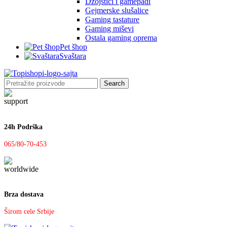
Džojstici i gamepadi
Gejmerske slušalice
Gaming tastature
Gaming miševi
Ostala gaming oprema
Pet šhop
Svaštara
Search
24h Podrška
065/80-70-453
Brza dostava
Širom cele Srbije