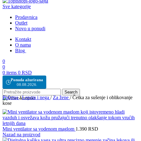
Sve kategorije
Prodavnica
Outlet
Novo u ponudi
Kontakt
O nama
Blog
0
0
0
items
0
RSD
Ponuda ažurirana
🕒
08.08.2026.
Search
Početna
/
Lepota i nega
/
Za žene
/
Četka za sušenje i oblikovanje
kose
Mini ventilator sa vodenom maglom
1.390
RSD
Nazad na proizvod