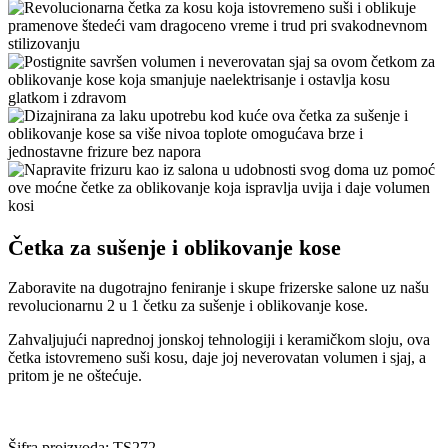
Četka za sušenje i oblikovanje kose
Zaboravite na dugotrajno feniranje i skupe frizerske salone uz našu
revolucionarnu 2 u 1 četku za sušenje i oblikovanje kose.
Zahvaljujući naprednoj jonskoj tehnologiji i keramičkom sloju, ova
četka istovremeno suši kosu, daje joj neverovatan volumen i sjaj, a
pritom je ne oštećuje.
Šifra proizvoda:
TS272