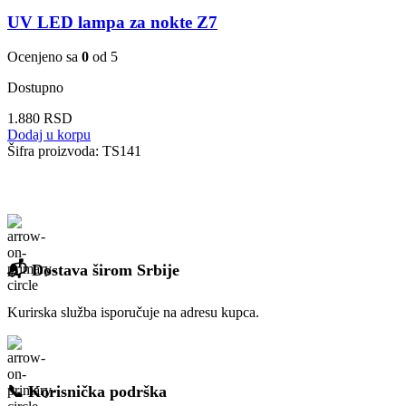
UV LED lampa za nokte Z7
Ocenjeno sa
0
od 5
Dostupno
1.880
RSD
Dodaj u korpu
Šifra proizvoda:
TS141
📬 Dostava širom Srbije
Kurirska služba isporučuje na adresu kupca.
📞 Korisnička podrška