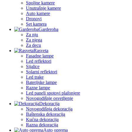
Spoljne kamere
Unutrašnje kamere
Auto kamere
Dronovi
Set kamera
Garderoba
Za nju
Za njega
Za decu
Rasveta
Fasadne lampe
Led reflektori
Sijalice
Solarni reflektori
Led trake
Baterijske lampe
Razne lampe
Led paneli spotovi plafonjere
Novogodišnje osvetljenje
Dekoracija
Novogodišnja dekoracija
Baštenska dekoracija
Kućna dekoracija
Razna dekoracija
Auto oprema