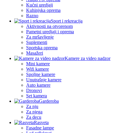
Kućni uredjaji
Kuhinjska oprema
Razno
Sport i rekreacija
Aktivnosti na otvorenom
Pametni uredjaji i oprema
Za mršavljenje
Suplementi
Sportska oprema
Masažeri
Kamere za video nadzor
Mini kamere
Wifi kamere
Spoljne kamere
Unutrašnje kamere
Auto kamere
Dronovi
Set kamera
Garderoba
Za nju
Za njega
Za decu
Rasveta
Fasadne lampe