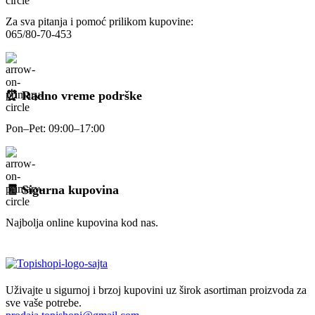
Za sva pitanja i pomoć prilikom kupovine:
065/80-70-453
⏰ Radno vreme podrške
Pon–Pet: 09:00–17:00
🧾 Sigurna kupovina
Najbolja online kupovina kod nas.
Uživajte u sigurnoj i brzoj kupovini uz širok asortiman proizvoda za
sve vaše potrebe.