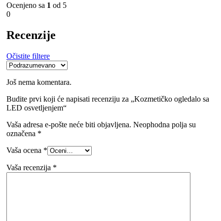
Ocenjeno sa
1
od 5
0
Recenzije
Očistite filtere
Još nema komentara.
Budite prvi koji će napisati recenziju za „Kozmetičko ogledalo sa
LED osvetljenjem“
Vaša adresa e-pošte neće biti objavljena.
Neophodna polja su
označena
*
Vaša ocena
*
Vaša recenzija
*