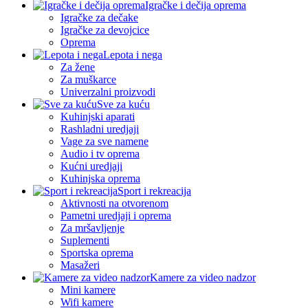
Igračke i dečija oprema
Igračke za dečake
Igračke za devojcice
Oprema
Lepota i nega
Za žene
Za muškarce
Univerzalni proizvodi
Sve za kuću
Kuhinjski aparati
Rashladni uredjaji
Vage za sve namene
Audio i tv oprema
Kućni uredjaji
Kuhinjska oprema
Sport i rekreacija
Aktivnosti na otvorenom
Pametni uredjaji i oprema
Za mršavljenje
Suplementi
Sportska oprema
Masažeri
Kamere za video nadzor
Mini kamere
Wifi kamere