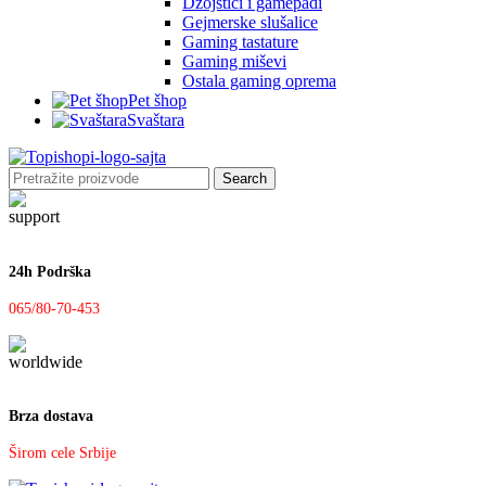
Džojstici i gamepadi
Gejmerske slušalice
Gaming tastature
Gaming miševi
Ostala gaming oprema
Pet šhop
Svaštara
Search
24h Podrška
065/80-70-453
Brza dostava
Širom cele Srbije