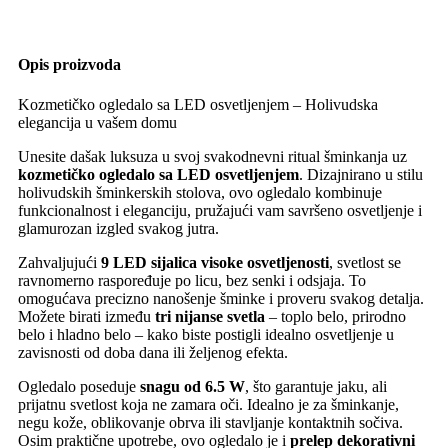
Opis proizvoda
Kozmetičko ogledalo sa LED osvetljenjem – Holivudska
elegancija u vašem domu
Unesite dašak luksuza u svoj svakodnevni ritual šminkanja uz
kozmetičko ogledalo sa LED osvetljenjem
. Dizajnirano u stilu
holivudskih šminkerskih stolova, ovo ogledalo kombinuje
funkcionalnost i eleganciju, pružajući vam savršeno osvetljenje i
glamurozan izgled svakog jutra.
Zahvaljujući
9 LED sijalica visoke osvetljenosti
, svetlost se
ravnomerno raspoređuje po licu, bez senki i odsjaja. To
omogućava precizno nanošenje šminke i proveru svakog detalja.
Možete birati između
tri nijanse svetla
– toplo belo, prirodno
belo i hladno belo – kako biste postigli idealno osvetljenje u
zavisnosti od doba dana ili željenog efekta.
Ogledalo poseduje
snagu od 6.5 W
, što garantuje jaku, ali
prijatnu svetlost koja ne zamara oči. Idealno je za šminkanje,
negu kože, oblikovanje obrva ili stavljanje kontaktnih sočiva.
Osim praktične upotrebe, ovo ogledalo je i
prelep dekorativni