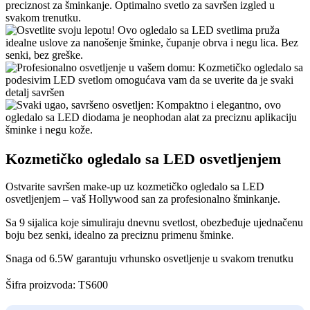
Kozmetičko ogledalo sa LED osvetljenjem
Ostvarite savršen make-up uz kozmetičko ogledalo sa LED
osvetljenjem – vaš Hollywood san za profesionalno šminkanje.
Sa 9 sijalica koje simuliraju dnevnu svetlost, obezbeđuje ujednačenu
boju bez senki, idealno za preciznu primenu šminke.
Snaga od 6.5W garantuju vrhunsko osvetljenje u svakom trenutku
Šifra proizvoda:
TS600