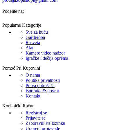
prodaja.topishopi@gmail.com
Podelite na:
Popularne Kategorije
Sve za kuću
Garderoba
Rasveta
Alat
Kamere video nadzor
Igračke i dečija oprema
Pomoć Pri Kupovini
O nama
Politika privatnosti
Prava potrošača
Isporuka & povrat
Kontakt
Korisnički Račun
Registruj se
Prijavite se
Zaboravili ste lozinku
Uporedi proizvode