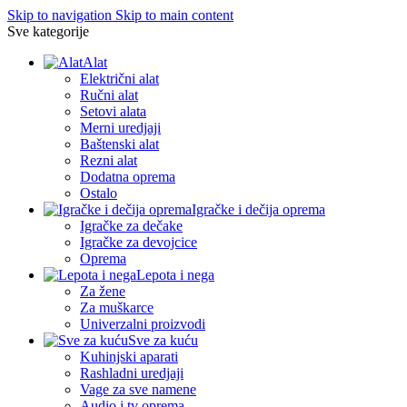
Skip to navigation
Skip to main content
Sve kategorije
Alat
Električni alat
Ručni alat
Setovi alata
Merni uredjaji
Baštenski alat
Rezni alat
Dodatna oprema
Ostalo
Igračke i dečija oprema
Igračke za dečake
Igračke za devojcice
Oprema
Lepota i nega
Za žene
Za muškarce
Univerzalni proizvodi
Sve za kuću
Kuhinjski aparati
Rashladni uredjaji
Vage za sve namene
Audio i tv oprema