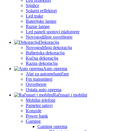
Led reflektori
Sijalice
Solarni reflektori
Led trake
Baterijske lampe
Razne lampe
Led paneli spotovi plafonjere
Novogodišnje osvetljenje
Dekoracija
Novogodišnja dekoracija
Baštenska dekoracija
Kućna dekoracija
Razna dekoracija
Auto oprema
Alat za automehaničare
Fm transmiteri
Osvetljenje
Ostala auto oprema
Računari i mobilni
Mobilni telefoni
Pametni satovi
Konzole
Power bank
Gaming
Gaming oprema