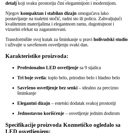
detalj
koji svaku prostoriju čini elegantnijom i modernijom.
Njegov
kompaktan i stabilan dizajn
omogućava lako
postavljanje na toaletni stočić, radni sto ili policu. Zahvaljujući
kvalitetnim materijalima i elegantnom ramu, dugotrajnost i
vizuelni efekat su zagarantovani.
Transformišite svoj kutak za šminkanje u pravi
holivudski studio
i uživajte u savršenom osvetljenju svaki dan.
Karakteristike proizvoda:
Profesionalno LED osvetljenje
sa 9 sijalica
Tri boje svetla
: toplo belo, prirodno belo i hladno belo
Savršeno osvetljenje bez senki
– idealno za precizno
šminkanje
Elegantni dizajn
– estetski dodatak svakoj prostoriji
Jednostavno korišćenje
– osvetljenje jednim dodirom
Specifikacije proizvoda Kozmetičko ogledalo sa
LED osvetljenjem: