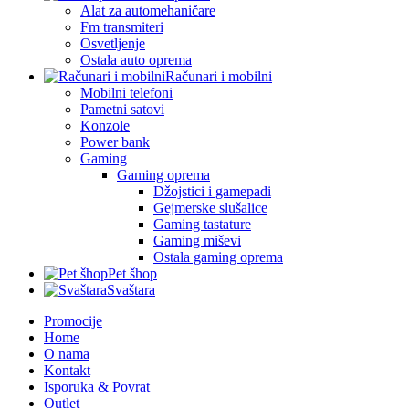
Alat za automehaničare
Fm transmiteri
Osvetljenje
Ostala auto oprema
Računari i mobilni
Mobilni telefoni
Pametni satovi
Konzole
Power bank
Gaming
Gaming oprema
Džojstici i gamepadi
Gejmerske slušalice
Gaming tastature
Gaming miševi
Ostala gaming oprema
Pet šhop
Svaštara
Promocije
Home
O nama
Kontakt
Isporuka & Povrat
Outlet