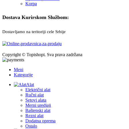
Korpa
Dostava Kurirskom Službom:
Dostavljamo na teritoriji cele Srbije
Copyright © Topishopi. Sva prava zadržana
Meni
Kategorije
Alat
Električni alat
Ručni alat
Setovi alata
Merni uredjaji
Baštenski alat
Rezni alat
Dodatna oprema
Ostalo