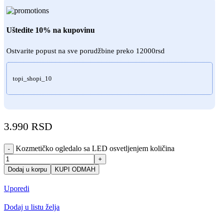
Uštedite 10% na kupovinu
Ostvarite popust na sve porudžbine preko 12000rsd
topi_shopi_10
3.990
RSD
Kozmetičko ogledalo sa LED osvetljenjem količina
-
+
Dodaj u korpu
KUPI ODMAH
Uporedi
Dodaj u listu želja