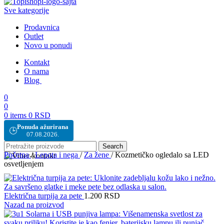
Sve kategorije
Prodavnica
Outlet
Novo u ponudi
Kontakt
O nama
Blog
0
0
0
items
0
RSD
Ponuda ažurirana
🕒
07.08.2026.
Search
Početna
/
Lepota i nega
/
Za žene
/
Kozmetičko ogledalo sa LED
osvetljenjem
Električna turpija za pete
1.200
RSD
Nazad na proizvod