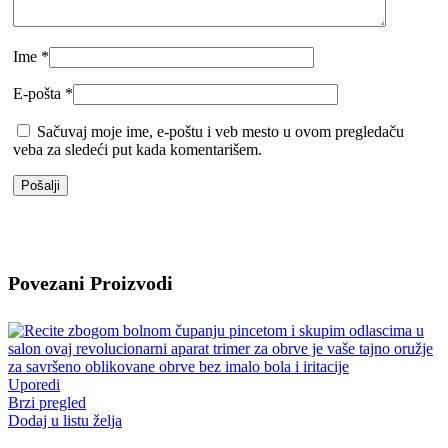
Ime
*
E-pošta
*
Sačuvaj moje ime, e-poštu i veb mesto u ovom pregledaču
veba za sledeći put kada komentarišem.
Povezani Proizvodi
Uporedi
Brzi pregled
Dodaj u listu želja