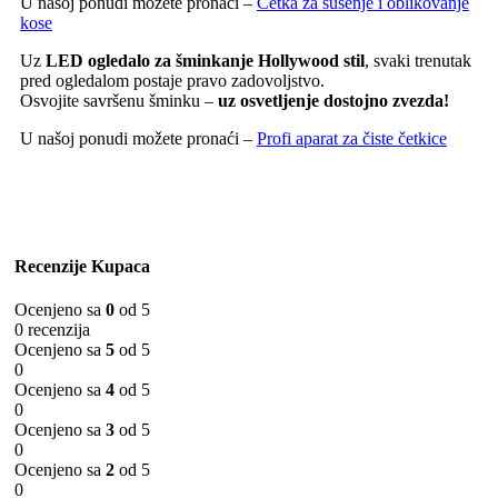
U našoj ponudi možete pronaći –
Četka za sušenje i oblikovanje
kose
Uz
LED ogledalo za šminkanje Hollywood stil
, svaki trenutak
pred ogledalom postaje pravo zadovoljstvo.
Osvojite savršenu šminku –
uz osvetljenje dostojno zvezda!
U našoj ponudi možete pronaći –
Profi aparat za čiste četkice
Recenzije Kupaca
Ocenjeno sa
0
od 5
0 recenzija
Ocenjeno sa
5
od 5
0
Ocenjeno sa
4
od 5
0
Ocenjeno sa
3
od 5
0
Ocenjeno sa
2
od 5
0