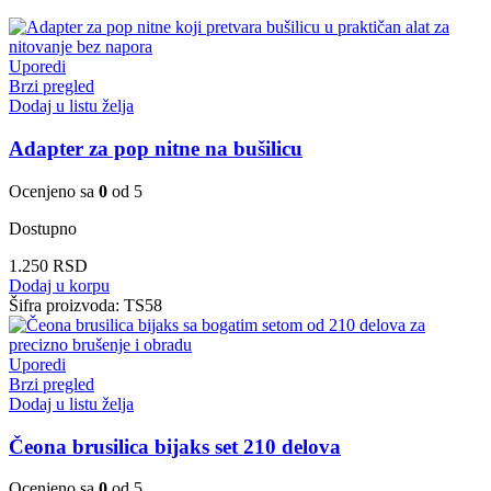
Uporedi
Brzi pregled
Dodaj u listu želja
Adapter za pop nitne na bušilicu
Ocenjeno sa
0
od 5
Dostupno
1.250
RSD
Dodaj u korpu
Šifra proizvoda:
TS58
Uporedi
Brzi pregled
Dodaj u listu želja
Čeona brusilica bijaks set 210 delova
Ocenjeno sa
0
od 5