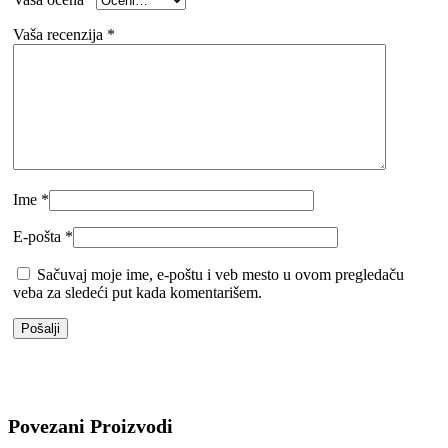
Vaša recenzija
*
Ime
*
E-pošta
*
Sačuvaj moje ime, e-poštu i veb mesto u ovom pregledaču
veba za sledeći put kada komentarišem.
Povezani Proizvodi