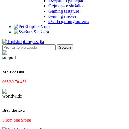
Džojstici i gamepadi
Gejmerske slušalice
Gaming tastature
Gaming miševi
Ostala gaming oprema
Pet šhop
Svaštara
Search
24h Podrška
065/80-70-453
Brza dostava
Širom cele Srbije