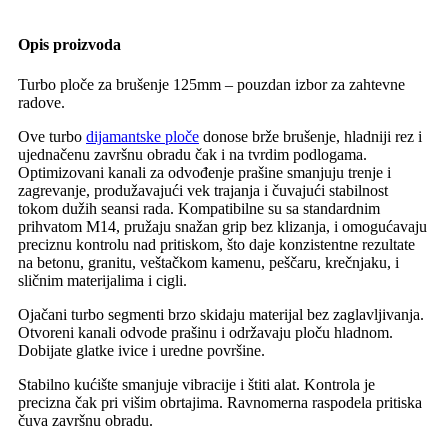
Opis proizvoda
Turbo ploče za brušenje 125mm – pouzdan izbor za zahtevne
radove.
Ove turbo
dijamantske ploče
donose brže brušenje, hladniji rez i
ujednačenu završnu obradu čak i na tvrdim podlogama.
Optimizovani kanali za odvođenje prašine smanjuju trenje i
zagrevanje, produžavajući vek trajanja i čuvajući stabilnost
tokom dužih seansi rada. Kompatibilne su sa standardnim
prihvatom M14, pružaju snažan grip bez klizanja, i omogućavaju
preciznu kontrolu nad pritiskom, što daje konzistentne rezultate
na betonu, granitu, veštačkom kamenu, peščaru, krečnjaku, i
sličnim materijalima i cigli.
Ojačani turbo segmenti brzo skidaju materijal bez zaglavljivanja.
Otvoreni kanali odvode prašinu i održavaju ploču hladnom.
Dobijate glatke ivice i uredne površine.
Stabilno kućište smanjuje vibracije i štiti alat. Kontrola je
precizna čak pri višim obrtajima. Ravnomerna raspodela pritiska
čuva završnu obradu.