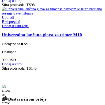
Dodaj u korpu
Šifra proizvoda:
TS98
Uporedi
Brzi pregled
Dodaj u listu želja
Univerzalna lančana glava za trimer M10
Ocenjeno sa
0
od 5
Dostupno
990
RSD
Dodaj u korpu
Šifra proizvoda:
TS146
📬 Dostava širom Srbije