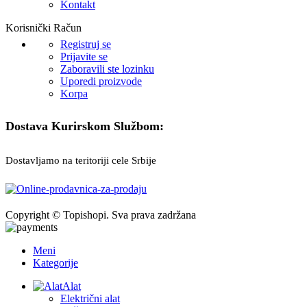
Kontakt
Korisnički Račun
Registruj se
Prijavite se
Zaboravili ste lozinku
Uporedi proizvode
Korpa
Dostava Kurirskom Službom:
Dostavljamo na teritoriji cele Srbije
Copyright © Topishopi. Sva prava zadržana
Meni
Kategorije
Alat
Električni alat