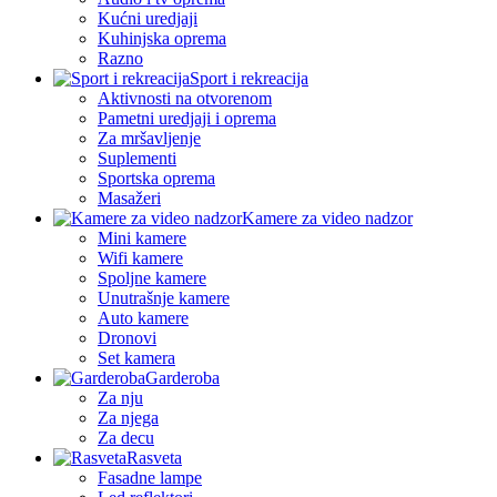
Kućni uredjaji
Kuhinjska oprema
Razno
Sport i rekreacija
Aktivnosti na otvorenom
Pametni uredjaji i oprema
Za mršavljenje
Suplementi
Sportska oprema
Masažeri
Kamere za video nadzor
Mini kamere
Wifi kamere
Spoljne kamere
Unutrašnje kamere
Auto kamere
Dronovi
Set kamera
Garderoba
Za nju
Za njega
Za decu
Rasveta
Fasadne lampe