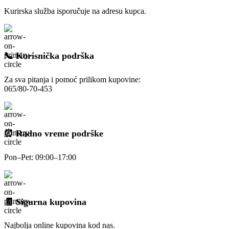
Kurirska služba isporučuje na adresu kupca.
📞 Korisnička podrška
Za sva pitanja i pomoć prilikom kupovine:
065/80-70-453
⏰ Radno vreme podrške
Pon–Pet: 09:00–17:00
🧾 Sigurna kupovina
Najbolja online kupovina kod nas.