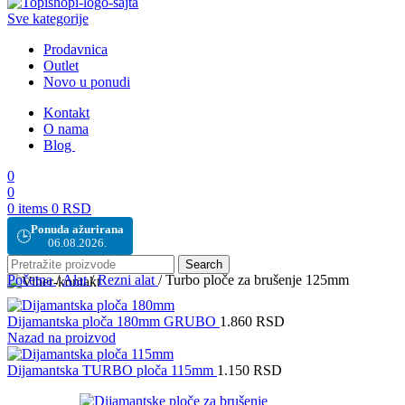
Sve kategorije
Prodavnica
Outlet
Novo u ponudi
Kontakt
O nama
Blog
0
0
0
items
0
RSD
Ponuda ažurirana
🕒
06.08.2026.
Search
Početna
/
Alat
/
Rezni alat
/
Turbo ploče za brušenje 125mm
Dijamantska ploča 180mm GRUBO
1.860
RSD
Nazad na proizvod
Dijamantska TURBO ploča 115mm
1.150
RSD