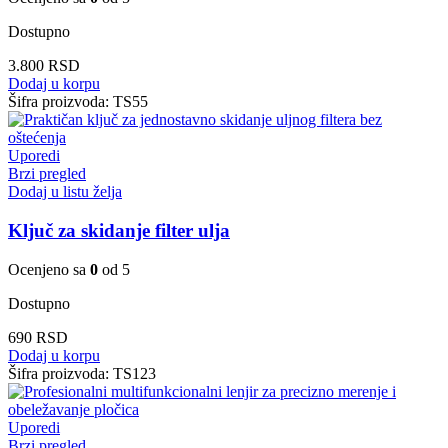
Dostupno
3.800
RSD
Dodaj u korpu
Šifra proizvoda:
TS55
Uporedi
Brzi pregled
Dodaj u listu želja
Ključ za skidanje filter ulja
Ocenjeno sa
0
od 5
Dostupno
690
RSD
Dodaj u korpu
Šifra proizvoda:
TS123
Uporedi
Brzi pregled