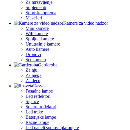
Za mršavljenje
Suplementi
Sportska oprema
Masažeri
Kamere za video nadzor
Mini kamere
Wifi kamere
Spoljne kamere
Unutrašnje kamere
Auto kamere
Dronovi
Set kamera
Garderoba
Za nju
Za njega
Za decu
Rasveta
Fasadne lampe
Led reflektori
Sijalice
Solarni reflektori
Led trake
Baterijske lampe
Razne lampe
Led paneli spotovi plafonjere