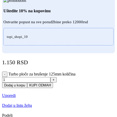
Uštedite 10% na kupovinu
Ostvarite popust na sve porudžbine preko 12000rsd
topi_shopi_10
1.150
RSD
Turbo ploče za brušenje 125mm količina
-
+
Dodaj u korpu
KUPI ODMAH
Uporedi
Dodaj u listu želja
Podeli