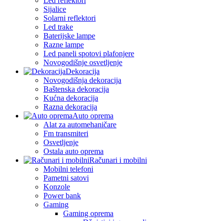
Led reflektori
Sijalice
Solarni reflektori
Led trake
Baterijske lampe
Razne lampe
Led paneli spotovi plafonjere
Novogodišnje osvetljenje
Dekoracija
Novogodišnja dekoracija
Baštenska dekoracija
Kućna dekoracija
Razna dekoracija
Auto oprema
Alat za automehaničare
Fm transmiteri
Osvetljenje
Ostala auto oprema
Računari i mobilni
Mobilni telefoni
Pametni satovi
Konzole
Power bank
Gaming
Gaming oprema