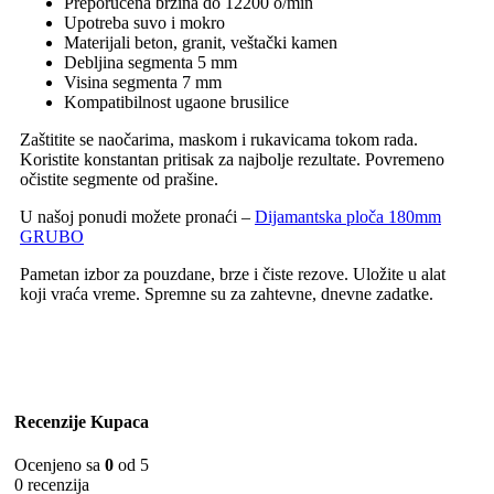
Preporučena brzina do 12200 o/min
Upotreba suvo i mokro
Materijali beton, granit, veštački kamen
Debljina segmenta 5 mm
Visina segmenta 7 mm
Kompatibilnost ugaone brusilice
Zaštitite se naočarima, maskom i rukavicama tokom rada.
Koristite konstantan pritisak za najbolje rezultate. Povremeno
očistite segmente od prašine.
U našoj ponudi možete pronaći –
Dijamantska ploča 180mm
GRUBO
Pametan izbor za pouzdane, brze i čiste rezove. Uložite u alat
koji vraća vreme. Spremne su za zahtevne, dnevne zadatke.
Recenzije Kupaca
Ocenjeno sa
0
od 5
0 recenzija