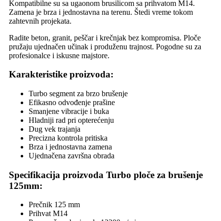
Kompatibilne su sa ugaonom brusilicom sa prihvatom M14.
Zamena je brza i jednostavna na terenu. Štedi vreme tokom
zahtevnih projekata.
Radite beton, granit, peščar i krečnjak bez kompromisa. Ploče
pružaju ujednačen učinak i produženu trajnost. Pogodne su za
profesionalce i iskusne majstore.
Karakteristike proizvoda:
Turbo segment za brzo brušenje
Efikasno odvođenje prašine
Smanjene vibracije i buka
Hladniji rad pri opterećenju
Dug vek trajanja
Precizna kontrola pritiska
Brza i jednostavna zamena
Ujednačena završna obrada
Specifikacija proizvoda Turbo ploče za brušenje
125mm:
Prečnik 125 mm
Prihvat M14