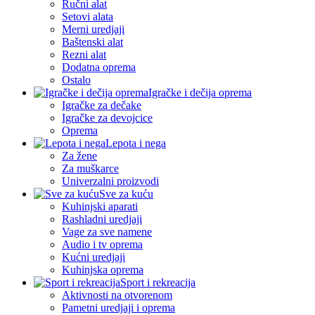
Ručni alat
Setovi alata
Merni uredjaji
Baštenski alat
Rezni alat
Dodatna oprema
Ostalo
Igračke i dečija oprema
Igračke za dečake
Igračke za devojcice
Oprema
Lepota i nega
Za žene
Za muškarce
Univerzalni proizvodi
Sve za kuću
Kuhinjski aparati
Rashladni uredjaji
Vage za sve namene
Audio i tv oprema
Kućni uredjaji
Kuhinjska oprema
Sport i rekreacija
Aktivnosti na otvorenom
Pametni uredjaji i oprema