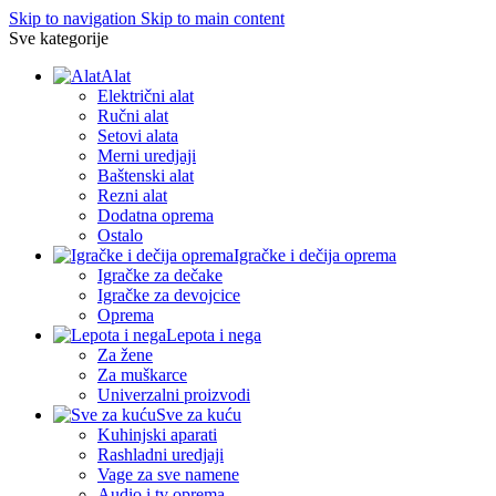
Skip to navigation
Skip to main content
Sve kategorije
Alat
Električni alat
Ručni alat
Setovi alata
Merni uredjaji
Baštenski alat
Rezni alat
Dodatna oprema
Ostalo
Igračke i dečija oprema
Igračke za dečake
Igračke za devojcice
Oprema
Lepota i nega
Za žene
Za muškarce
Univerzalni proizvodi
Sve za kuću
Kuhinjski aparati
Rashladni uredjaji
Vage za sve namene
Audio i tv oprema