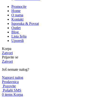
Promocije
Home
O nama
Kontakt
Isporuka & Povrat
Outlet
Blog
Lista želja
Uporedi
Korpa
Zatvori
Prijavite se
Zatvori
Još nemate nalog?
Napravi nalog
Prodavnica
Pozovite
Pošalji SMS
0
items
Korpa