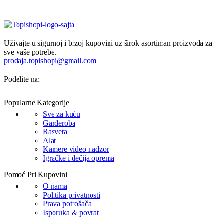
Uživajte u sigurnoj i brzoj kupovini uz širok asortiman proizvoda za
sve vaše potrebe.
prodaja.topishopi@gmail.com
Podelite na:
Popularne Kategorije
Sve za kuću
Garderoba
Rasveta
Alat
Kamere video nadzor
Igračke i dečija oprema
Pomoć Pri Kupovini
O nama
Politika privatnosti
Prava potrošača
Isporuka & povrat