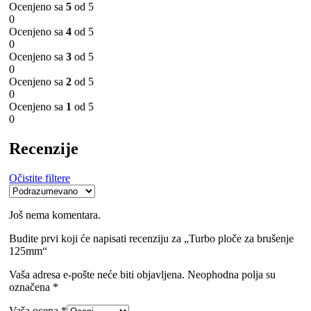
Ocenjeno sa
5
od 5
0
Ocenjeno sa
4
od 5
0
Ocenjeno sa
3
od 5
0
Ocenjeno sa
2
od 5
0
Ocenjeno sa
1
od 5
0
Recenzije
Očistite filtere
Još nema komentara.
Budite prvi koji će napisati recenziju za „Turbo ploče za brušenje
125mm“
Vaša adresa e-pošte neće biti objavljena.
Neophodna polja su
označena
*
Vaša ocena
*