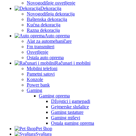
Novogodišnje osvetljenje
Dekoracija
Novogodišnja dekoracija
Baštenska dekoracija
Kućna dekoracija
Razna dekoracija
Auto oprema
Alat za automehaničare
Fm transmiteri
Osvetljenje
Ostala auto oprema
Računari i mobilni
Mobilni telefoni
Pametni satovi
Konzole
Power bank
Gaming
Gaming oprema
Džojstici i gamepadi
Gejmerske slušalice
Gaming tastature
Gaming miševi
Ostala gaming oprema
Pet šhop
Svaštara