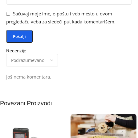
Sačuvaj moje ime, e-poštu i veb mesto u ovom
pregledaču veba za sledeći put kada komentarišem.
Recenzije
Još nema komentara.
Povezani Proizvodi