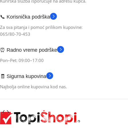
Kurirska služba isporučuje na adresu kupca.
📞 Korisnička podrška
Za sva pitanja i pomoć prilikom kupovine:
065/80-70-453
⏰ Radno vreme podrške
Pon–Pet: 09:00–17:00
🧾 Sigurna kupovina
Najbolja online kupovina kod nas.