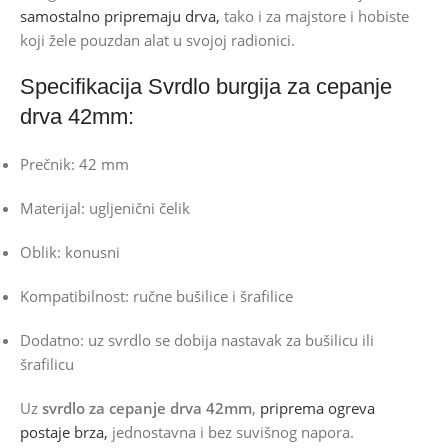
samostalno pripremaju drva,
tako i za majstore i hobiste
koji žele pouzdan alat u svojoj radionici.
Specifikacija Svrdlo burgija za cepanje
drva 42mm:
Prečnik: 42 mm
Materijal: ugljenični čelik
Oblik: konusni
Kompatibilnost: ručne bušilice i šrafilice
Dodatno: uz svrdlo se dobija nastavak za bušilicu ili
šrafilicu
Uz
svrdlo za cepanje drva 42mm
,
priprema ogreva
postaje brza,
jednostavna i bez suvišnog napora.