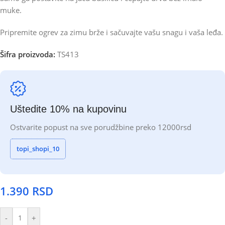
muke.
Pripremite ogrev za zimu brže i sačuvajte vašu snagu i vaša leđa.
Šifra proizvoda:
TS413
Uštedite 10% na kupovinu
Ostvarite popust na sve porudžbine preko 12000rsd
topi_shopi_10
1.390
RSD
-
+