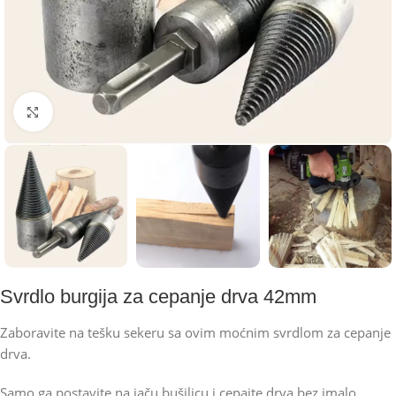
Kliknite za uvećanje
Svrdlo burgija za cepanje drva 42mm
Zaboravite na tešku sekeru sa ovim moćnim svrdlom za cepanje
drva.
Samo ga postavite na jaču bušilicu i cepajte drva bez imalo