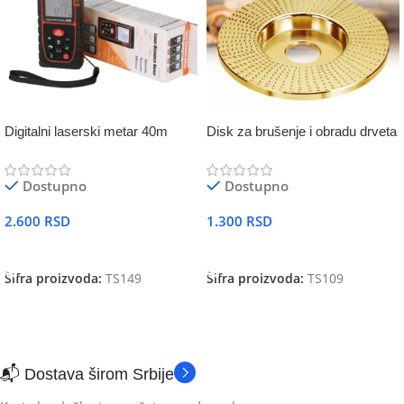
Digitalni laserski metar 40m
Disk za brušenje i obradu drveta
Dostupno
Dostupno
2.600
RSD
1.300
RSD
DODAJ U KORPU
DODAJ U KORPU
Šifra proizvoda:
TS149
Šifra proizvoda:
TS109
📬 Dostava širom Srbije