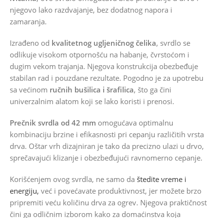
njegovo lako razdvajanje, bez dodatnog napora i
zamaranja.
Izrađeno od
kvalitetnog ugljeničnog čelika
, svrdlo se
odlikuje visokom otpornošću na habanje, čvrstoćom i
dugim vekom trajanja. Njegova konstrukcija obezbeđuje
stabilan rad i pouzdane rezultate. Pogodno je za upotrebu
sa većinom
ručnih bušilica i šrafilica
, što ga čini
univerzalnim alatom koji se lako koristi i prenosi.
Prečnik svrdla od 42 mm
omogućava optimalnu
kombinaciju brzine i efikasnosti pri cepanju različitih vrsta
drva. Oštar vrh dizajniran je tako da precizno ulazi u drvo,
sprečavajući klizanje i obezbeđujući ravnomerno cepanje.
Korišćenjem ovog svrdla, ne samo da
štedite vreme i
energiju,
već i povećavate produktivnost, jer možete brzo
pripremiti veću količinu drva za ogrev. Njegova praktičnost
čini ga odličnim izborom kako za domaćinstva koja