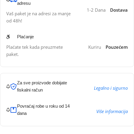
adresu
1-2 Dana
Dostava
Vaš paket je na adresi za manje
od 48h!
Plaćanje
Plaćate tek kada preuzmete
Kuriru
Pouzećem
paket.
Za sve proizvode dobijate
Legalno i sigurno
fiskalni račun
Povraćaj robe u roku od 14
Više informacija
dana