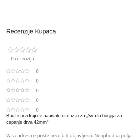
Recenzije Kupaca
0 recenzija
0
0
0
0
0
Budite prvi koji će napisati recenziju za „Svrdlo burgija za
cepanje drva 42mm“
Vaša adresa e-pošte neće biti objavljena.
Neophodna polja