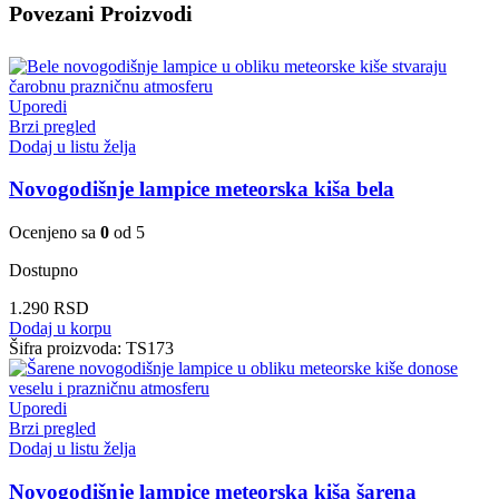
Povezani Proizvodi
Uporedi
Brzi pregled
Dodaj u listu želja
Novogodišnje lampice meteorska kiša bela
Ocenjeno sa
0
od 5
Dostupno
1.290
RSD
Dodaj u korpu
Šifra proizvoda:
TS173
Uporedi
Brzi pregled
Dodaj u listu želja
Novogodišnje lampice meteorska kiša šarena