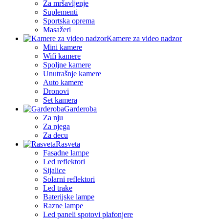
Za mršavljenje
Suplementi
Sportska oprema
Masažeri
Kamere za video nadzor
Mini kamere
Wifi kamere
Spoljne kamere
Unutrašnje kamere
Auto kamere
Dronovi
Set kamera
Garderoba
Za nju
Za njega
Za decu
Rasveta
Fasadne lampe
Led reflektori
Sijalice
Solarni reflektori
Led trake
Baterijske lampe
Razne lampe
Led paneli spotovi plafonjere