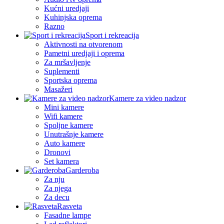
Kućni uredjaji
Kuhinjska oprema
Razno
Sport i rekreacija
Aktivnosti na otvorenom
Pametni uredjaji i oprema
Za mršavljenje
Suplementi
Sportska oprema
Masažeri
Kamere za video nadzor
Mini kamere
Wifi kamere
Spoljne kamere
Unutrašnje kamere
Auto kamere
Dronovi
Set kamera
Garderoba
Za nju
Za njega
Za decu
Rasveta
Fasadne lampe