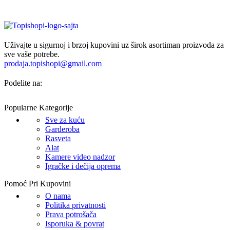
Uživajte u sigurnoj i brzoj kupovini uz širok asortiman proizvoda za
sve vaše potrebe.
prodaja.topishopi@gmail.com
Podelite na:
Popularne Kategorije
Sve za kuću
Garderoba
Rasveta
Alat
Kamere video nadzor
Igračke i dečija oprema
Pomoć Pri Kupovini
O nama
Politika privatnosti
Prava potrošača
Isporuka & povrat