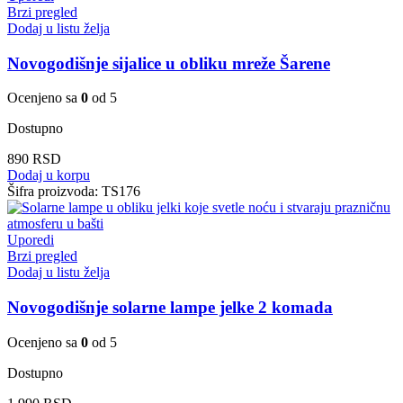
Brzi pregled
Dodaj u listu želja
Novogodišnje sijalice u obliku mreže Šarene
Ocenjeno sa
0
od 5
Dostupno
890
RSD
Dodaj u korpu
Šifra proizvoda:
TS176
Uporedi
Brzi pregled
Dodaj u listu želja
Novogodišnje solarne lampe jelke 2 komada
Ocenjeno sa
0
od 5
Dostupno