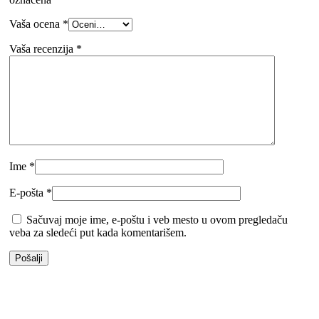
Vaša ocena
*
Vaša recenzija
*
Ime
*
E-pošta
*
Sačuvaj moje ime, e-poštu i veb mesto u ovom pregledaču
veba za sledeći put kada komentarišem.