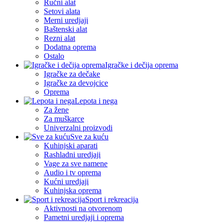
Ručni alat
Setovi alata
Merni uredjaji
Baštenski alat
Rezni alat
Dodatna oprema
Ostalo
Igračke i dečija oprema
Igračke za dečake
Igračke za devojcice
Oprema
Lepota i nega
Za žene
Za muškarce
Univerzalni proizvodi
Sve za kuću
Kuhinjski aparati
Rashladni uredjaji
Vage za sve namene
Audio i tv oprema
Kućni uredjaji
Kuhinjska oprema
Sport i rekreacija
Aktivnosti na otvorenom
Pametni uredjaji i oprema