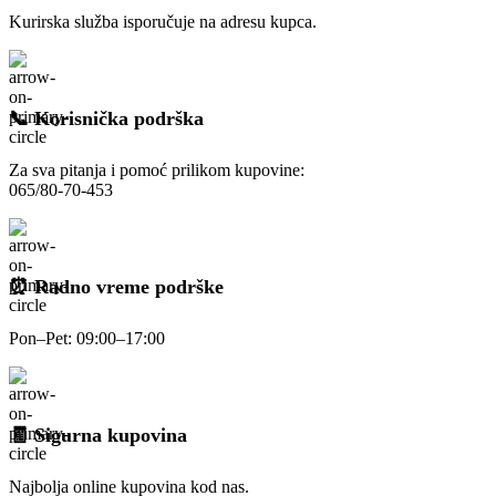
Kurirska služba isporučuje na adresu kupca.
📞 Korisnička podrška
Za sva pitanja i pomoć prilikom kupovine:
065/80-70-453
⏰ Radno vreme podrške
Pon–Pet: 09:00–17:00
🧾 Sigurna kupovina
Najbolja online kupovina kod nas.