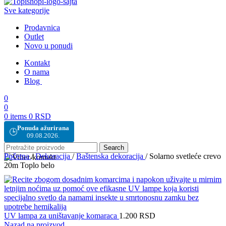
Sve kategorije
Prodavnica
Outlet
Novo u ponudi
Kontakt
O nama
Blog
0
0
0
items
0
RSD
Ponuda ažurirana
🕒
09.08.2026.
Search
Početna
/
Dekoracija
/
Baštenska dekoracija
/
Solarno svetleće crevo
20m Toplo belo
UV lampa za uništavanje komaraca
1.200
RSD
Nazad na proizvod