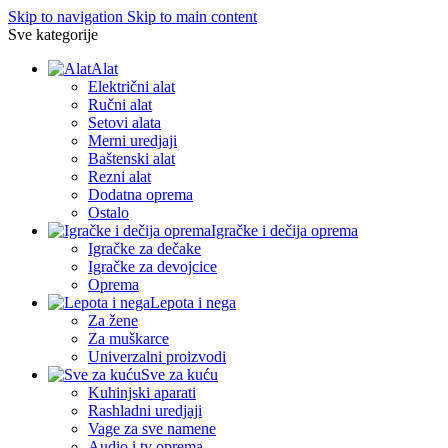
Skip to navigation
Skip to main content
Sve kategorije
Alat
Električni alat
Ručni alat
Setovi alata
Merni uredjaji
Baštenski alat
Rezni alat
Dodatna oprema
Ostalo
Igračke i dečija oprema
Igračke za dečake
Igračke za devojcice
Oprema
Lepota i nega
Za žene
Za muškarce
Univerzalni proizvodi
Sve za kuću
Kuhinjski aparati
Rashladni uredjaji
Vage za sve namene
Audio i tv oprema