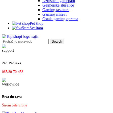
Džojstici i gamepadi
Gejmerske slušalice
Gaming tastature
Gaming miševi
Ostala gaming oprema
Pet šhop
Svaštara
Search
24h Podrška
065/80-70-453
Brza dostava
Širom cele Srbije