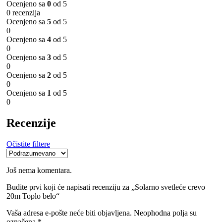
Ocenjeno sa
0
od 5
0 recenzija
Ocenjeno sa
5
od 5
0
Ocenjeno sa
4
od 5
0
Ocenjeno sa
3
od 5
0
Ocenjeno sa
2
od 5
0
Ocenjeno sa
1
od 5
0
Recenzije
Očistite filtere
Još nema komentara.
Budite prvi koji će napisati recenziju za „Solarno svetleće crevo
20m Toplo belo“
Vaša adresa e-pošte neće biti objavljena.
Neophodna polja su
označena
*