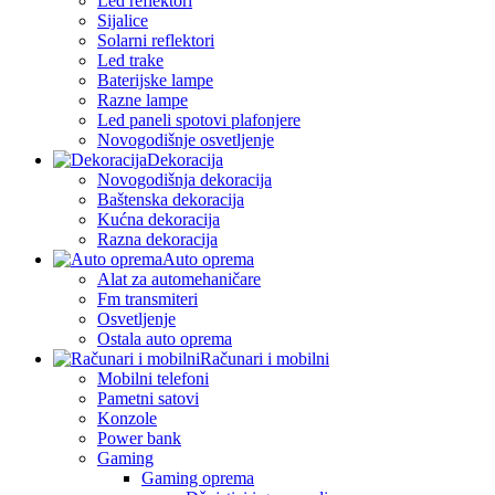
Led reflektori
Sijalice
Solarni reflektori
Led trake
Baterijske lampe
Razne lampe
Led paneli spotovi plafonjere
Novogodišnje osvetljenje
Dekoracija
Novogodišnja dekoracija
Baštenska dekoracija
Kućna dekoracija
Razna dekoracija
Auto oprema
Alat za automehaničare
Fm transmiteri
Osvetljenje
Ostala auto oprema
Računari i mobilni
Mobilni telefoni
Pametni satovi
Konzole
Power bank
Gaming
Gaming oprema