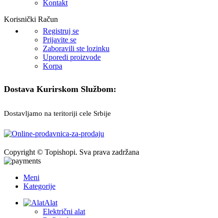
Kontakt
Korisnički Račun
Registruj se
Prijavite se
Zaboravili ste lozinku
Uporedi proizvode
Korpa
Dostava Kurirskom Službom:
Dostavljamo na teritoriji cele Srbije
Copyright © Topishopi. Sva prava zadržana
Meni
Kategorije
Alat
Električni alat