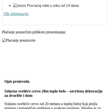
Povraćaj robe u roku od 14 dana
Više informacija
Plaćanje pouzećem prilikom preuzimanja:
Opis proizvoda
Solarno svetleće crevo 20m toplo belo – savršena dekoracija
za dvorište i dom
Solarno svetleće crevo od 20 metara u toploj beloj boji pruža
prijatan i romantičan ambijent u svakom prostoru. Idealno je za