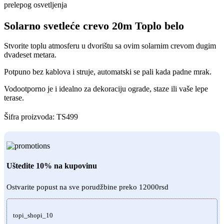
Solarno svetleće crevo 20m Toplo belo
Stvorite toplu atmosferu u dvorištu sa ovim solarnim crevom dugim
dvadeset metara.
Potpuno bez kablova i struje, automatski se pali kada padne mrak.
Vodootporno je i idealno za dekoraciju ograde, staze ili vaše lepe
terase.
Šifra proizvoda:
TS499
Uštedite 10% na kupovinu
Ostvarite popust na sve porudžbine preko 12000rsd
topi_shopi_10