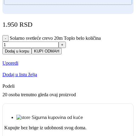
1.950
RSD
Solarno svetleće crevo 20m Toplo belo količina
-
+
Dodaj u korpu
KUPI ODMAH
Uporedi
Dodaj u listu želja
Podeli
20
osoba trenutno gleda ovaj proizvod
Sigurna kupovina od kuće
Kupujte bez brige iz udobnosti svog doma.