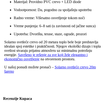
Materijal: Providno PVC crevo + LED diode
Vodootpornost: Da, pogodno za spoljašnju upotrebu
Radno vreme: Višesatno osvetljenje tokom noći
Vreme punjenja: 6–8 sati (u zavisnosti od jačine sunca)
Upotreba: Dvorišta, terase, staze, ograde, prozori
Solarno svetleće crevo od 20 metara toplo bele boje predstavlja
idealan spoj estetike i praktičnosti. Njegov ekološki dizajn i topla
svetlost stvaraju prijatnu atmosferu uz minimalnu potrošnju
energije.
Savršeno je rešenje za sve koji žele elegantno i
ekonomično osvetljenje
na otvorenom prostoru.
U našoj ponudi možete pronaći –
Solarno svetleće crevo 20m
šareno
Recenzije Kupaca