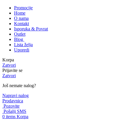
Promocije
Home
O nama
Kontakt
Isporuka & Povrat
Outlet
Blog
Lista želja
Uporedi
Korpa
Zatvori
Prijavite se
Zatvori
Još nemate nalog?
Napravi nalog
Prodavnica
Pozovite
Pošalji SMS
0
items
Korpa