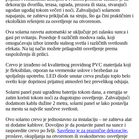
dekoraciju dvorišta, terasa, ograda, prozora ili staza, stvarajući
ugodan ugođaj tokom večeri i noći. Zahvaljujući solarnom
napajanju, ne zahteva priključak na struju, što ga čini praktičnim i
ekološkim rešenjem za osvetljenje na otvorenom.
Ova solarna rasveta automatski se uključuje pri zalasku sunca i
gasi pri svitanju. Poseduje 8 različitih modova rada, koji
omogućavaju izbor između stalnog svetla i različitih svetlosnih
efekata. Na taj način možete prilagoditi osvetljenje prema
raspoloženju ili prilici.
Crevo je izrađeno od kvalitetnog providnog PVC materijala koji
je fleksibilan, otporan na vremenske uslove i bezbedan za
spoljašnju upotrebu. LED diode unutar creva pružaju toplo belo
svetlo koje doprinosi prijatnoj atmosferi bez prevelikog odsjaja.
Solarni panel puni ugrađenu bateriju tokom dana, a energija se
zatim koristi tokom noći za dugotrajno osvetljenje. Zahvaljujući
dodatnom kablu dužine 2 metra, solarni panel se lako postavlja
na mestu sa najviše sunčeve svetlosti.
Ovo solarno crevo je jednostavno za instalaciju – ne zahteva alat
ni dodatne kablove. Dovoljno je da postavite panel na sunce i
rasporedite crevo po želji.
Savršeno je za praznične dekoracije
,
proslave, okupljanja na otvorenom ili svakodnevno osvetljenje