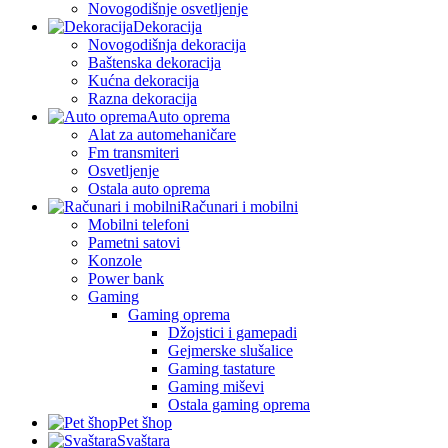
Novogodišnje osvetljenje
Dekoracija
Novogodišnja dekoracija
Baštenska dekoracija
Kućna dekoracija
Razna dekoracija
Auto oprema
Alat za automehaničare
Fm transmiteri
Osvetljenje
Ostala auto oprema
Računari i mobilni
Mobilni telefoni
Pametni satovi
Konzole
Power bank
Gaming
Gaming oprema
Džojstici i gamepadi
Gejmerske slušalice
Gaming tastature
Gaming miševi
Ostala gaming oprema
Pet šhop
Svaštara