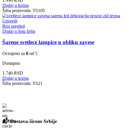
1.990
RSD
Dodaj u korpu
Šifra proizvoda:
TS105
Uporedi
Brzi pregled
Dodaj u listu želja
Šarene svetlece lampice u obliku zavese
Ocenjeno sa
0
od 5
Dostupno
1.740
RSD
Dodaj u korpu
Šifra proizvoda:
TS21
📬 Dostava širom Srbije