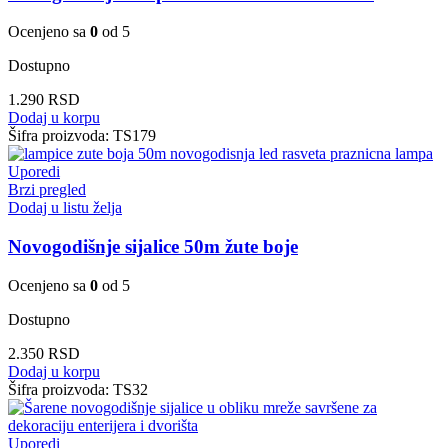
Ocenjeno sa
0
od 5
Dostupno
1.290
RSD
Dodaj u korpu
Šifra proizvoda:
TS179
Uporedi
Brzi pregled
Dodaj u listu želja
Novogodišnje sijalice 50m žute boje
Ocenjeno sa
0
od 5
Dostupno
2.350
RSD
Dodaj u korpu
Šifra proizvoda:
TS32
Uporedi