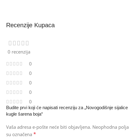
Recenzije Kupaca
0 recenzija
0
0
0
0
0
Budite prvi koji će napisati recenziju za „Novogodišnje sijalice
kugle šarena boja“
Vaša adresa e-pošte neće biti objavljena.
Neophodna polja
*
su označena