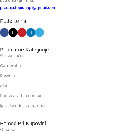
sve vaše potrebe.
prodaja.topishopi@gmail.com
Podelite na:
Popularne Kategorije
Sve za kuću
Garderoba
Rasveta
Alat
Kamere video nadzor
Igračke i dečija oprema
Pomoć Pri Kupovini
O nama