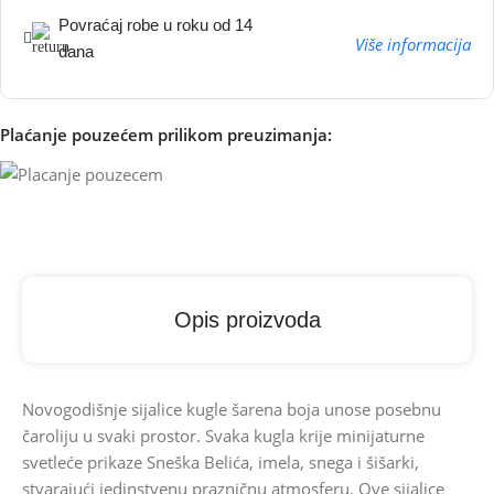
Povraćaj robe u roku od 14
Više informacija
dana
Plaćanje pouzećem prilikom preuzimanja:
Opis proizvoda
Novogodišnje sijalice kugle šarena boja unose posebnu
čaroliju u svaki prostor. Svaka kugla krije minijaturne
svetleće prikaze Sneška Belića, imela, snega i šišarki,
stvarajući jedinstvenu prazničnu atmosferu. Ove sijalice