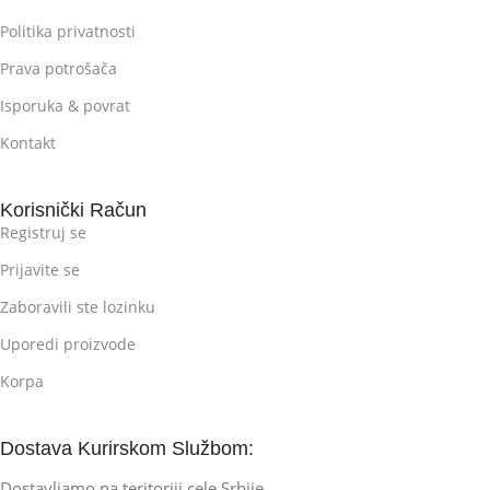
Politika privatnosti
Prava potrošača
Isporuka & povrat
Kontakt
Korisnički Račun
Registruj se
Prijavite se
Zaboravili ste lozinku
Uporedi proizvode
Korpa
Dostava Kurirskom Službom:
Dostavljamo na teritoriji cele Srbije