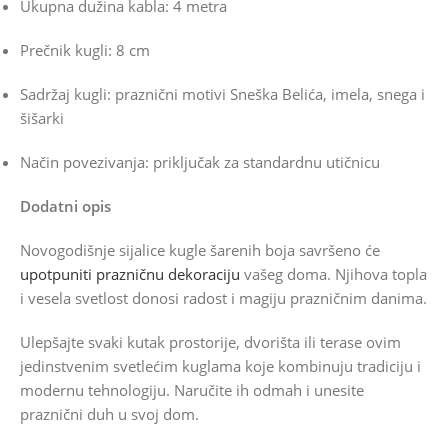
Ukupna dužina kabla: 4 metra
Prečnik kugli: 8 cm
Sadržaj kugli: praznični motivi Sneška Belića, imela, snega i
šišarki
Način povezivanja: priključak za standardnu utičnicu
Dodatni opis
Novogodišnje sijalice kugle šarenih boja savršeno će
upotpuniti prazničnu dekoraciju
vašeg doma. Njihova topla
i vesela svetlost donosi radost i magiju prazničnim danima.
Ulepšajte svaki kutak prostorije, dvorišta ili terase ovim
jedinstvenim svetlećim kuglama koje kombinuju tradiciju i
modernu tehnologiju. Naručite ih odmah i unesite
praznični duh u svoj dom.