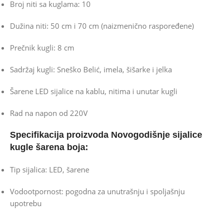
Broj niti sa kuglama: 10
Dužina niti: 50 cm i 70 cm (naizmenično raspoređene)
Prečnik kugli: 8 cm
Sadržaj kugli: Sneško Belić, imela, šišarke i jelka
Šarene LED sijalice na kablu, nitima i unutar kugli
Rad na napon od 220V
Specifikacija proizvoda Novogodišnje sijalice
kugle šarena boja:
Tip sijalica: LED, šarene
Vodootpornost: pogodna za unutrašnju i spoljašnju
upotrebu