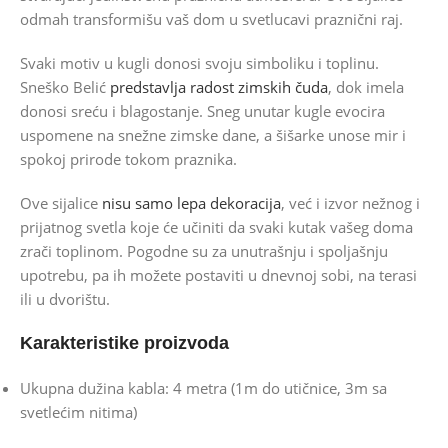
odmah transformišu vaš dom u svetlucavi praznični raj.
Svaki motiv u kugli donosi svoju simboliku i toplinu.
Sneško Belić
predstavlja radost zimskih čuda
, dok imela
donosi sreću i blagostanje. Sneg unutar kugle evocira
uspomene na snežne zimske dane, a šišarke unose mir i
spokoj prirode tokom praznika.
Ove sijalice
nisu samo lepa dekoracija
, već i izvor nežnog i
prijatnog svetla koje će učiniti da svaki kutak vašeg doma
zrači toplinom. Pogodne su za unutrašnju i spoljašnju
upotrebu, pa ih možete postaviti u dnevnoj sobi, na terasi
ili u dvorištu.
Karakteristike proizvoda
Ukupna dužina kabla: 4 metra (1m do utičnice, 3m sa
svetlećim nitima)