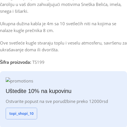
čaroliju u vaš dom zahvaljujući motivima Sneška Belića, imela,
snega i šišarki.
Ukupna dužina kabla je 4m sa 10 svetlećih niti na kojima se
nalaze kugle prečnika 8 cm.
Ove svetleće kugle stvaraju toplu i veselu atmosferu, savršenu za
ukrašavanje doma ili dvorišta.
Šifra proizvoda:
TS199
Uštedite 10% na kupovinu
Ostvarite popust na sve porudžbine preko 12000rsd
topi_shopi_10