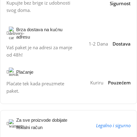
Kupujte bez brige iz udobnosti
Sigurnost
svog doma.
Brza dostava na kućnu
adresu
1-2 Dana
Dostava
Vaš paket je na adresi za manje
od 48h!
Plaćanje
Kuriru
Pouzećem
Plaćate tek kada preuzmete
paket.
Za sve proizvode dobijate
Legalno i sigurno
fiskalni račun