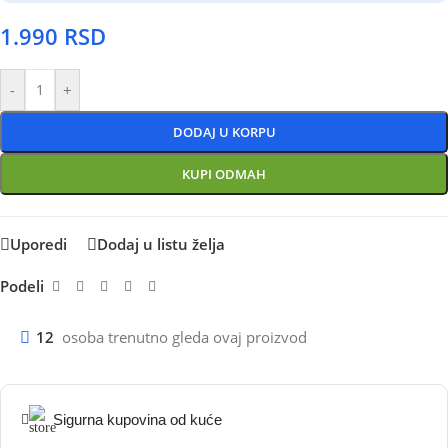
1.990
RSD
-
+
DODAJ U KORPU
KUPI ODMAH
Uporedi
Dodaj u listu želja
Podeli
12
osoba trenutno gleda ovaj proizvod
Sigurna kupovina od kuće