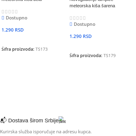
meteorska kiša šarena
Dostupno
Dostupno
1.290
RSD
1.290
RSD
DODAJ U KORPU
DODAJ U KORPU
Šifra proizvoda:
TS173
Šifra proizvoda:
TS179
📬 Dostava širom Srbije
Kurirska služba isporučuje na adresu kupca.