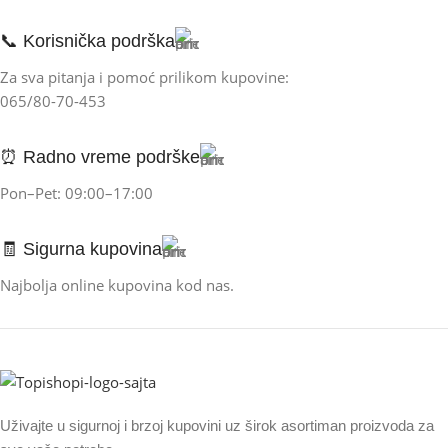
📞 Korisnička podrška
Za sva pitanja i pomoć prilikom kupovine:
065/80-70-453
⏰ Radno vreme podrške
Pon–Pet: 09:00–17:00
🧾 Sigurna kupovina
Najbolja online kupovina kod nas.
Uživajte u sigurnoj i brzoj kupovini uz širok asortiman proizvoda za