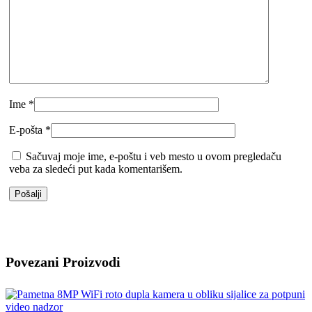
Ime
*
E-pošta
*
Sačuvaj moje ime, e-poštu i veb mesto u ovom pregledaču
veba za sledeći put kada komentarišem.
Povezani Proizvodi