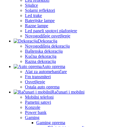
Led reflektori
Sijalice
Solarni reflektori
Led trake
Baterijske lampe
Razne lampe
Led paneli spotovi plafonjere
Novogodišnje osvetljenje
Dekoracija
Novogodišnja dekoracija
Baštenska dekoracija
Kućna dekoracija
Razna dekoracija
Auto oprema
Alat za automehaničare
Fm transmiteri
Osvetljenje
Ostala auto oprema
Računari i mobilni
Mobilni telefoni
Pametni satovi
Konzole
Power bank
Gaming
Gaming oprema