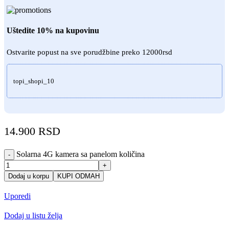
Uštedite 10% na kupovinu
Ostvarite popust na sve porudžbine preko 12000rsd
topi_shopi_10
14.900
RSD
Solarna 4G kamera sa panelom količina
-
+
Dodaj u korpu
KUPI ODMAH
Uporedi
Dodaj u listu želja