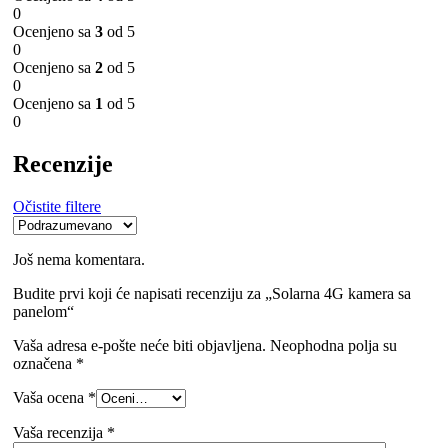
0
Ocenjeno sa
3
od 5
0
Ocenjeno sa
2
od 5
0
Ocenjeno sa
1
od 5
0
Recenzije
Očistite filtere
Još nema komentara.
Budite prvi koji će napisati recenziju za „Solarna 4G kamera sa
panelom“
Vaša adresa e-pošte neće biti objavljena.
Neophodna polja su
označena
*
Vaša ocena
*
Vaša recenzija
*