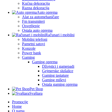
Kućna dekoracija
Razna dekoracija
Auto oprema
Alat za automehaničare
Fm transmiteri
Osvetljenje
Ostala auto oprema
Računari i mobilni
Mobilni telefoni
Pametni satovi
Konzole
Power bank
Gaming
Gaming oprema
Džojstici i gamepadi
Gejmerske slušalice
Gaming tastature
Gaming miševi
Ostala gaming oprema
Pet šhop
Svaštara
Promocije
Home
O nama