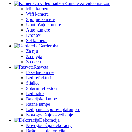
Kamere za video nadzor
Mini kamere
Wifi kamere
Spoljne kamere
Unutrašnje kamere
Auto kamere
Dronovi
Set kamera
Garderoba
Za nju
Za njega
Za decu
Rasveta
Fasadne lampe
Led reflektori
Sijalice
Solarni reflektori
Led trake
Baterijske lampe
Razne lampe
Led paneli spotovi plafonjere
Novogodišnje osvetljenje
Dekoracija
Novogodišnja dekoracija
Baštenska dekoracija