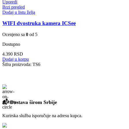
Uporedi
Brzi pregled
Dodaj u listu želja
WIFI dvostruka kamera ICSee
Ocenjeno sa
0
od 5
Dostupno
4.390
RSD
Dodaj u korpu
Šifra proizvoda:
TS6
📬 Dostava širom Srbije
Kurirska služba isporučuje na adresu kupca.