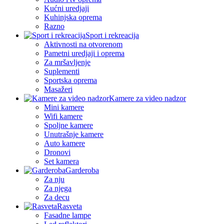
Kućni uredjaji
Kuhinjska oprema
Razno
Sport i rekreacija
Aktivnosti na otvorenom
Pametni uredjaji i oprema
Za mršavljenje
Suplementi
Sportska oprema
Masažeri
Kamere za video nadzor
Mini kamere
Wifi kamere
Spoljne kamere
Unutrašnje kamere
Auto kamere
Dronovi
Set kamera
Garderoba
Za nju
Za njega
Za decu
Rasveta
Fasadne lampe