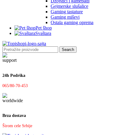
Džojstici i gamepadi
Gejmerske slušalice
Gaming tastature
Gaming miševi
Ostala gaming oprema
Pet šhop
Svaštara
Search
24h Podrška
065/80-70-453
Brza dostava
Širom cele Srbije