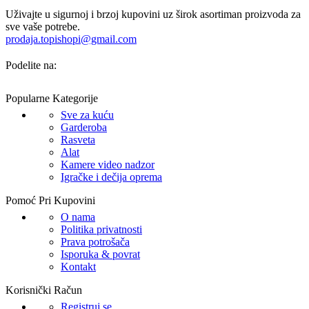
Uživajte u sigurnoj i brzoj kupovini uz širok asortiman proizvoda za
sve vaše potrebe.
prodaja.topishopi@gmail.com
Podelite na:
Popularne Kategorije
Sve za kuću
Garderoba
Rasveta
Alat
Kamere video nadzor
Igračke i dečija oprema
Pomoć Pri Kupovini
O nama
Politika privatnosti
Prava potrošača
Isporuka & povrat
Kontakt
Korisnički Račun
Registruj se