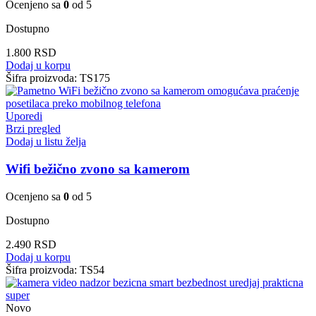
Ocenjeno sa
0
od 5
Dostupno
1.800
RSD
Dodaj u korpu
Šifra proizvoda:
TS175
Uporedi
Brzi pregled
Dodaj u listu želja
Wifi bežično zvono sa kamerom
Ocenjeno sa
0
od 5
Dostupno
2.490
RSD
Dodaj u korpu
Šifra proizvoda:
TS54
Novo