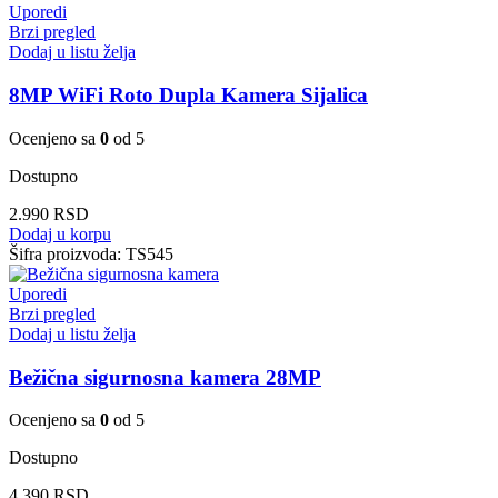
Uporedi
Brzi pregled
Dodaj u listu želja
8MP WiFi Roto Dupla Kamera Sijalica
Ocenjeno sa
0
od 5
Dostupno
2.990
RSD
Dodaj u korpu
Šifra proizvoda:
TS545
Uporedi
Brzi pregled
Dodaj u listu želja
Bežična sigurnosna kamera 28MP
Ocenjeno sa
0
od 5
Dostupno
4.390
RSD