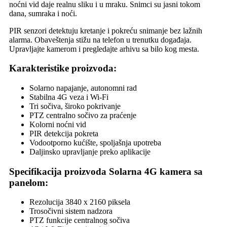
noćni vid daje realnu sliku i u mraku. Snimci su jasni tokom
dana, sumraka i noći.
PIR senzori detektuju kretanje i pokreću snimanje bez lažnih
alarma. Obaveštenja stižu na telefon u trenutku događaja.
Upravljajte kamerom i pregledajte arhivu sa bilo kog mesta.
Karakteristike proizvoda:
Solarno napajanje, autonomni rad
Stabilna 4G veza i Wi‑Fi
Tri sočiva, široko pokrivanje
PTZ centralno sočivo za praćenje
Kolorni noćni vid
PIR detekcija pokreta
Vodootporno kućište, spoljašnja upotreba
Daljinsko upravljanje preko aplikacije
Specifikacija proizvoda Solarna 4G kamera sa
panelom:
Rezolucija 3840 x 2160 piksela
Trosočivni sistem nadzora
PTZ funkcije centralnog sočiva