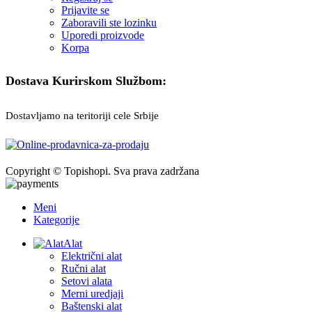
Prijavite se
Zaboravili ste lozinku
Uporedi proizvode
Korpa
Dostava Kurirskom Službom:
Dostavljamo na teritoriji cele Srbije
Copyright © Topishopi. Sva prava zadržana
Meni
Kategorije
Alat
Električni alat
Ručni alat
Setovi alata
Merni uredjaji
Baštenski alat