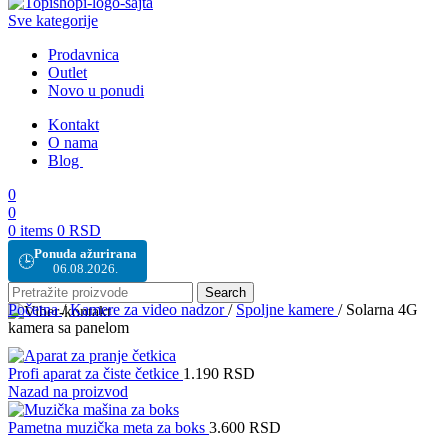
Sve kategorije
Prodavnica
Outlet
Novo u ponudi
Kontakt
O nama
Blog
0
0
0
items
0
RSD
Ponuda ažurirana
🕒
06.08.2026.
Search
Početna
/
Kamere za video nadzor
/
Spoljne kamere
/
Solarna 4G
kamera sa panelom
Profi aparat za čiste četkice
1.190
RSD
Nazad na proizvod
Pametna muzička meta za boks
3.600
RSD