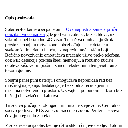
Opis proizvoda
Solarna 4G kamera sa panelom –
Ova napredna kamera pruža
pouzdan video nadzor
gde god vam zatreba, bez kablova, uz
solarni panel i stabilnu 4G vezu. Tri sočiva obuhvataju širok
prostor, smanjuju mrtve zone i obezbeđuju jasne detalje u
svakom kadru, danju i noću, uz napredni noćni vid u boji.
Bežično povezivanje omogućava praćenje uživo preko telefona,
dok PIR detekcija pokreta štedi memoriju, a robusno kućište
odoleva kiši, vetru, prašini, suncu i ekstremnim temperaturama
tokom godine.
Solarni panel puni bateriju i omogućava neprekidan rad bez
mrežnog napajanja. Instalacija je fleksibilna na udaljenim
mestima i otvorenom prostoru. Uživajte u potpunom nadzoru bez
bušenja i razvlačenja kablova.
Tri sočiva pružaju širok ugao i minimalne slepe zone. Centralno
sočivo podržava PTZ za brzo praćenje i zoom. Periferna sočiva
čuvaju pregled bez prekida.
Visoka rezolucija obezbeđuje oštru sliku i čitljive detalje. Kolorni