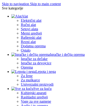
Skip to navigation
Skip to main content
Sve kategorije
Alat
Električni alat
Ručni alat
Setovi alata
Merni uredjaji
Baštenski alat
Rezni alat
Dodatna oprema
Ostalo
Igračke i dečija oprema
Igračke za dečake
Igračke za devojcice
Oprema
Lepota i nega
Za žene
Za muškarce
Univerzalni proizvodi
Sve za kuću
Kuhinjski aparati
Rashladni uredjaji
Vage za sve namene
Audio i tv oprema