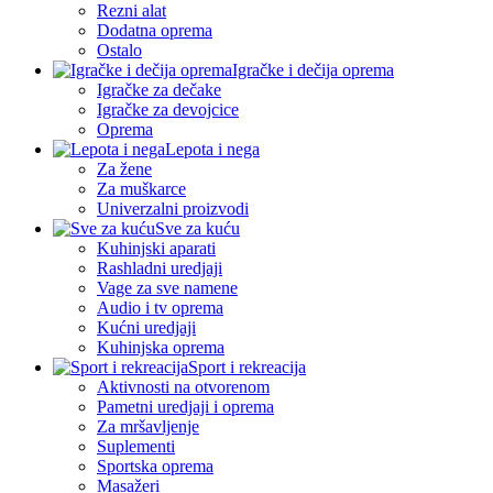
Rezni alat
Dodatna oprema
Ostalo
Igračke i dečija oprema
Igračke za dečake
Igračke za devojcice
Oprema
Lepota i nega
Za žene
Za muškarce
Univerzalni proizvodi
Sve za kuću
Kuhinjski aparati
Rashladni uredjaji
Vage za sve namene
Audio i tv oprema
Kućni uredjaji
Kuhinjska oprema
Sport i rekreacija
Aktivnosti na otvorenom
Pametni uredjaji i oprema
Za mršavljenje
Suplementi
Sportska oprema
Masažeri