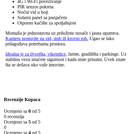
4G i Wi‑Fi povezivanje
PIR senzor pokreta
Noćni vid u boji
Solarni panel sa punjačem
Otporno kućište za spoljašnjost
Montaža je jednostavna uz priložene nosače i jasna uputstva.
Kameru postavite na zid, stub ili krovni rub.
Ugao se lako
prilagođava potrebama prostora.
Idealna je za dvorišta, vikendice,
farme, gradilišta i parkinge. Uz
stabilnu vezu imaćete sigurnost i kada niste prisutni. Uvek znate
šta se dešava oko vaše imovine.
Recenzije Kupaca
Ocenjeno sa
0
od 5
0 recenzija
Ocenjeno sa
5
od 5
0
Ocenjeno sa
4
od 5