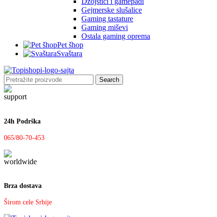
Džojstici i gamepadi
Gejmerske slušalice
Gaming tastature
Gaming miševi
Ostala gaming oprema
Pet šhop
Svaštara
Search
24h Podrška
065/80-70-453
Brza dostava
Širom cele Srbije