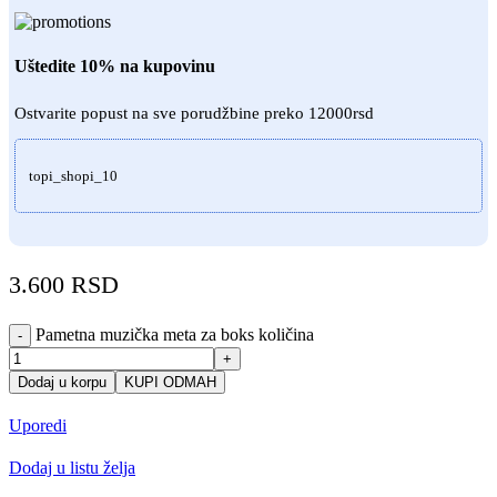
Uštedite 10% na kupovinu
Ostvarite popust na sve porudžbine preko 12000rsd
topi_shopi_10
3.600
RSD
Pametna muzička meta za boks količina
-
+
Dodaj u korpu
KUPI ODMAH
Uporedi
Dodaj u listu želja