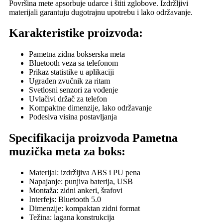
Površina mete apsorbuje udarce i štiti zglobove. Izdržljivi
materijali garantuju dugotrajnu upotrebu i lako održavanje.
Karakteristike proizvoda:
Pametna zidna bokserska meta
Bluetooth veza sa telefonom
Prikaz statistike u aplikaciji
Ugrađen zvučnik za ritam
Svetlosni senzori za vođenje
Uvlačivi držač za telefon
Kompaktne dimenzije, lako održavanje
Podesiva visina postavljanja
Specifikacija proizvoda Pametna
muzička meta za boks:
Materijal: izdržljiva ABS i PU pena
Napajanje: punjiva baterija, USB
Montaža: zidni ankeri, šrafovi
Interfejs: Bluetooth 5.0
Dimenzije: kompaktan zidni format
Težina: lagana konstrukcija