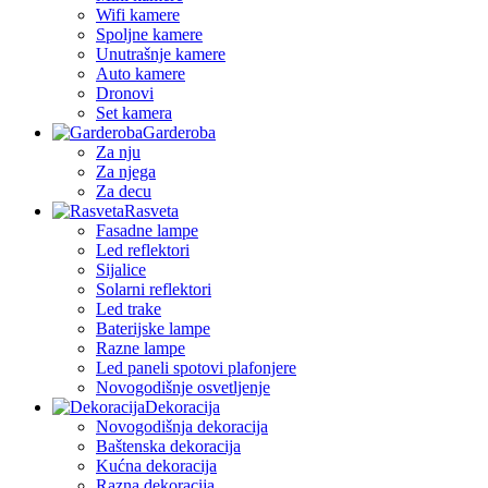
Wifi kamere
Spoljne kamere
Unutrašnje kamere
Auto kamere
Dronovi
Set kamera
Garderoba
Za nju
Za njega
Za decu
Rasveta
Fasadne lampe
Led reflektori
Sijalice
Solarni reflektori
Led trake
Baterijske lampe
Razne lampe
Led paneli spotovi plafonjere
Novogodišnje osvetljenje
Dekoracija
Novogodišnja dekoracija
Baštenska dekoracija
Kućna dekoracija
Razna dekoracija