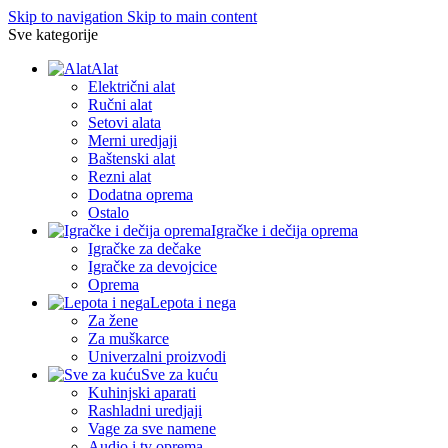
Skip to navigation
Skip to main content
Sve kategorije
Alat
Električni alat
Ručni alat
Setovi alata
Merni uredjaji
Baštenski alat
Rezni alat
Dodatna oprema
Ostalo
Igračke i dečija oprema
Igračke za dečake
Igračke za devojcice
Oprema
Lepota i nega
Za žene
Za muškarce
Univerzalni proizvodi
Sve za kuću
Kuhinjski aparati
Rashladni uredjaji
Vage za sve namene
Audio i tv oprema