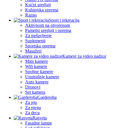
Kućni uredjaji
Kuhinjska oprema
Razno
Sport i rekreacija
Aktivnosti na otvorenom
Pametni uredjaji i oprema
Za mršavljenje
Suplementi
Sportska oprema
Masažeri
Kamere za video nadzor
Mini kamere
Wifi kamere
Spoljne kamere
Unutrašnje kamere
Auto kamere
Dronovi
Set kamera
Garderoba
Za nju
Za njega
Za decu
Rasveta
Fasadne lampe