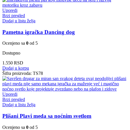
Uporedi
Brzi pregled
Dodaj u listu želja
Pametna igračka Dancing dog
Ocenjeno sa
0
od 5
Dostupno
1.550
RSD
Dodaj u korpu
Šifra proizvoda:
TS78
Uporedi
Brzi pregled
Dodaj u listu želja
Plišani Plavi meda sa noćnim svetlom
Ocenjeno sa
0
od 5