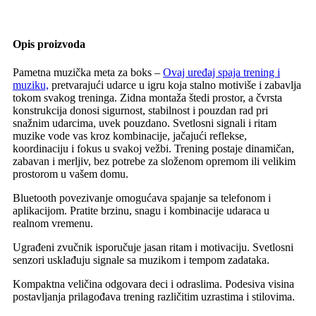
Opis proizvoda
Pametna muzička meta za boks –
Ovaj uređaj spaja trening i
muziku,
pretvarajući udarce u igru koja stalno motiviše i zabavlja
tokom svakog treninga. Zidna montaža štedi prostor, a čvrsta
konstrukcija donosi sigurnost, stabilnost i pouzdan rad pri
snažnim udarcima, uvek pouzdano. Svetlosni signali i ritam
muzike vode vas kroz kombinacije, jačajući reflekse,
koordinaciju i fokus u svakoj vežbi. Trening postaje dinamičan,
zabavan i merljiv, bez potrebe za složenom opremom ili velikim
prostorom u vašem domu.
Bluetooth povezivanje omogućava spajanje sa telefonom i
aplikacijom. Pratite brzinu, snagu i kombinacije udaraca u
realnom vremenu.
Ugrađeni zvučnik isporučuje jasan ritam i motivaciju. Svetlosni
senzori usklađuju signale sa muzikom i tempom zadataka.
Kompaktna veličina odgovara deci i odraslima. Podesiva visina
postavljanja prilagođava trening različitim uzrastima i stilovima.