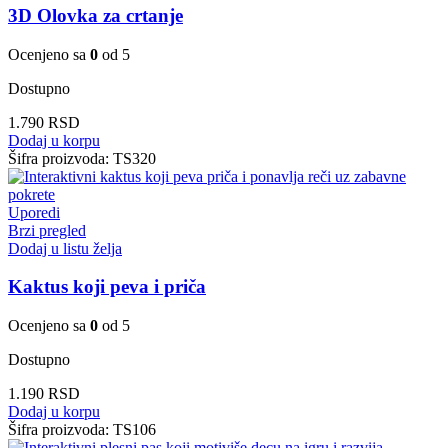
3D Olovka za crtanje
Ocenjeno sa
0
od 5
Dostupno
1.790
RSD
Dodaj u korpu
Šifra proizvoda:
TS320
Uporedi
Brzi pregled
Dodaj u listu želja
Kaktus koji peva i priča
Ocenjeno sa
0
od 5
Dostupno
1.190
RSD
Dodaj u korpu
Šifra proizvoda:
TS106