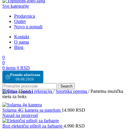
Sve kategorije
Prodavnica
Outlet
Novo u ponudi
Kontakt
O nama
Blog
0
0
0
items
0
RSD
Ponuda ažurirana
🕒
08.08.2026.
Search
Početna
/
Sport i rekreacija
/
Sportska oprema
/
Pametna muzička
meta za boks
Solarna 4G kamera sa panelom
14.900
RSD
Nazad na proizvod
Brzi električni pištolj za farbanje
4.990
RSD