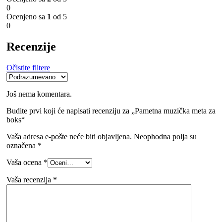
0
Ocenjeno sa
1
od 5
0
Recenzije
Očistite filtere
Još nema komentara.
Budite prvi koji će napisati recenziju za „Pametna muzička meta za
boks“
Vaša adresa e-pošte neće biti objavljena.
Neophodna polja su
označena
*
Vaša ocena
*
Vaša recenzija
*