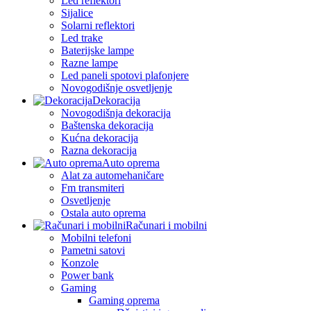
Led reflektori
Sijalice
Solarni reflektori
Led trake
Baterijske lampe
Razne lampe
Led paneli spotovi plafonjere
Novogodišnje osvetljenje
Dekoracija
Novogodišnja dekoracija
Baštenska dekoracija
Kućna dekoracija
Razna dekoracija
Auto oprema
Alat za automehaničare
Fm transmiteri
Osvetljenje
Ostala auto oprema
Računari i mobilni
Mobilni telefoni
Pametni satovi
Konzole
Power bank
Gaming
Gaming oprema