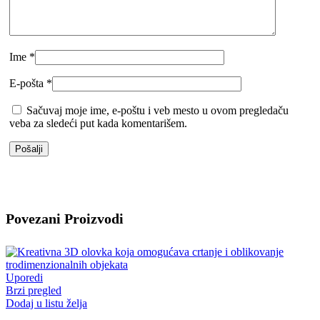
Ime
*
E-pošta
*
Sačuvaj moje ime, e-poštu i veb mesto u ovom pregledaču
veba za sledeći put kada komentarišem.
Povezani Proizvodi
Uporedi
Brzi pregled
Dodaj u listu želja