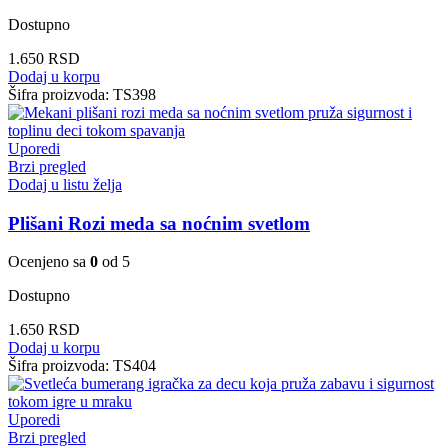
Dostupno
1.650
RSD
Dodaj u korpu
Šifra proizvoda:
TS398
Uporedi
Brzi pregled
Dodaj u listu želja
Plišani Rozi meda sa noćnim svetlom
Ocenjeno sa
0
od 5
Dostupno
1.650
RSD
Dodaj u korpu
Šifra proizvoda:
TS404
Uporedi
Brzi pregled