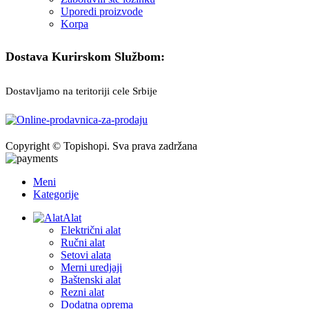
Uporedi proizvode
Korpa
Dostava Kurirskom Službom:
Dostavljamo na teritoriji cele Srbije
Copyright © Topishopi. Sva prava zadržana
Meni
Kategorije
Alat
Električni alat
Ručni alat
Setovi alata
Merni uredjaji
Baštenski alat
Rezni alat
Dodatna oprema