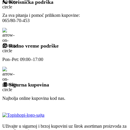
📞 Korisnička podrška
Za sva pitanja i pomoć prilikom kupovine:
065/80-70-453
⏰ Radno vreme podrške
Pon–Pet: 09:00–17:00
🧾 Sigurna kupovina
Najbolja online kupovina kod nas.
Uživajte u sigurnoj i brzoj kupovini uz širok asortiman proizvoda za