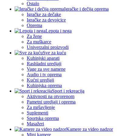
Ostalo
Igračke i dečija oprema
Igračke za dečake
Igračke za devojcice
Oprema
Lepota i nega
Za žene
Za muškarce
Univerzalni proizvodi
Sve za kuću
Kuhinjski aparati
Rashladni uredjaji
Vage za sve namene
Audio i tv oprema
Kućni uredjaji
Kuhinjska oprema
Sport i rekreacija
Aktivnosti na otvorenom
Pametni uredjaji i oprema
Za mršavljenje
Suplementi
Sportska oprema
Masažeri
Kamere za video nadzor
Mini kamere