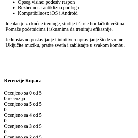
Opseg visine: podesiv raspon
Bezbednost: antiklizna podloga
Kompatibilnost: iOS i Android
Idealan je za kućne treninge, studije i škole borilačkih veština.
Pomaže početnicima i iskusnima da treniraju efikasnije.
Jednostavno postavljanje i intuitivno upravljanje štede vreme.
Uključite muziku, pratite svetla i zablistajte u svakom kombu.
Recenzije Kupaca
Ocenjeno sa
0
od 5
0 recenzija
Ocenjeno sa
5
od 5
0
Ocenjeno sa
4
od 5
0
Ocenjeno sa
3
od 5
0
Ocenjeno sa
2
od 5