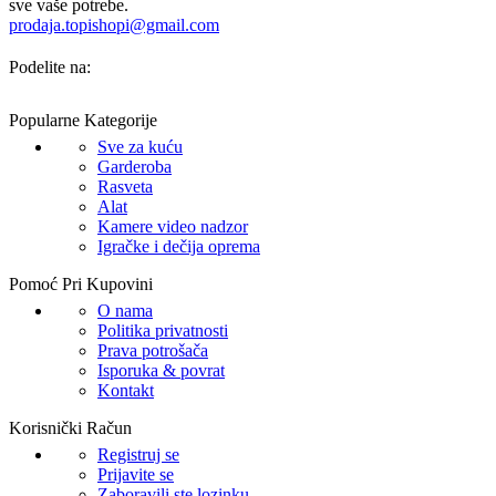
sve vaše potrebe.
prodaja.topishopi@gmail.com
Podelite na:
Popularne Kategorije
Sve za kuću
Garderoba
Rasveta
Alat
Kamere video nadzor
Igračke i dečija oprema
Pomoć Pri Kupovini
O nama
Politika privatnosti
Prava potrošača
Isporuka & povrat
Kontakt
Korisnički Račun
Registruj se
Prijavite se
Zaboravili ste lozinku