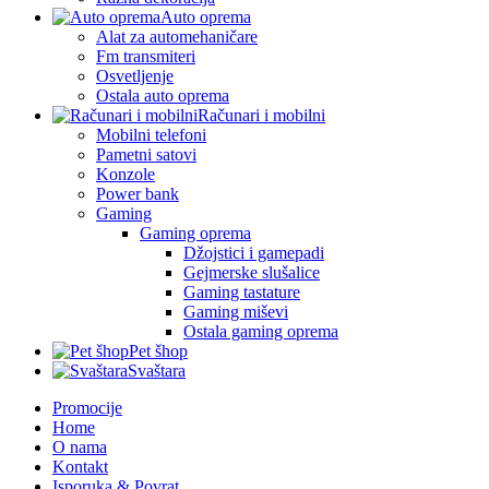
Auto oprema
Alat za automehaničare
Fm transmiteri
Osvetljenje
Ostala auto oprema
Računari i mobilni
Mobilni telefoni
Pametni satovi
Konzole
Power bank
Gaming
Gaming oprema
Džojstici i gamepadi
Gejmerske slušalice
Gaming tastature
Gaming miševi
Ostala gaming oprema
Pet šhop
Svaštara
Promocije
Home
O nama
Kontakt
Isporuka & Povrat