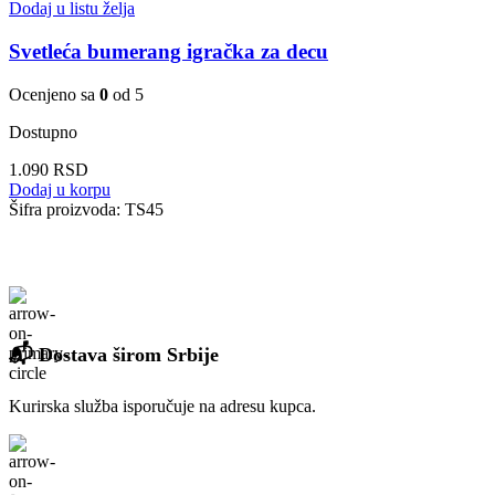
Dodaj u listu želja
Svetleća bumerang igračka za decu
Ocenjeno sa
0
od 5
Dostupno
1.090
RSD
Dodaj u korpu
Šifra proizvoda:
TS45
📬 Dostava širom Srbije
Kurirska služba isporučuje na adresu kupca.