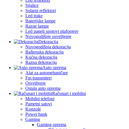
Led reflektori
Sijalice
Solarni reflektori
Led trake
Baterijske lampe
Razne lampe
Led paneli spotovi plafonjere
Novogodišnje osvetljenje
Dekoracija
Novogodišnja dekoracija
Baštenska dekoracija
Kućna dekoracija
Razna dekoracija
Auto oprema
Alat za automehaničare
Fm transmiteri
Osvetljenje
Ostala auto oprema
Računari i mobilni
Mobilni telefoni
Pametni satovi
Konzole
Power bank
Gaming
Gaming oprema