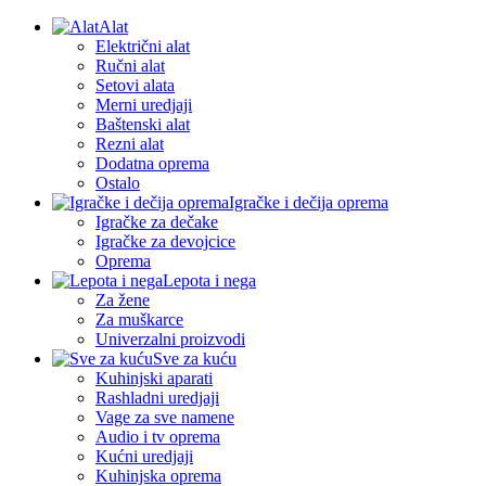
Alat
Električni alat
Ručni alat
Setovi alata
Merni uredjaji
Baštenski alat
Rezni alat
Dodatna oprema
Ostalo
Igračke i dečija oprema
Igračke za dečake
Igračke za devojcice
Oprema
Lepota i nega
Za žene
Za muškarce
Univerzalni proizvodi
Sve za kuću
Kuhinjski aparati
Rashladni uredjaji
Vage za sve namene
Audio i tv oprema
Kućni uredjaji
Kuhinjska oprema