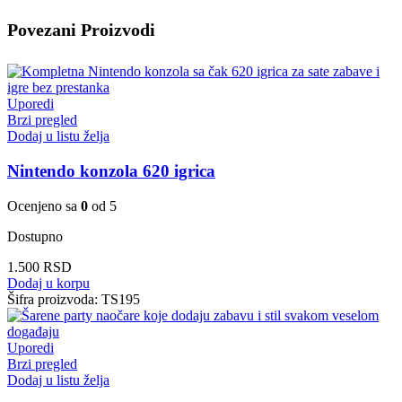
Povezani Proizvodi
Uporedi
Brzi pregled
Dodaj u listu želja
Nintendo konzola 620 igrica
Ocenjeno sa
0
od 5
Dostupno
1.500
RSD
Dodaj u korpu
Šifra proizvoda:
TS195
Uporedi
Brzi pregled
Dodaj u listu želja