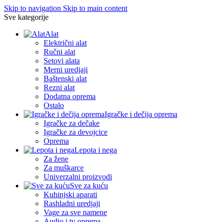
Skip to navigation
Skip to main content
Sve kategorije
Alat
Električni alat
Ručni alat
Setovi alata
Merni uredjaji
Baštenski alat
Rezni alat
Dodatna oprema
Ostalo
Igračke i dečija oprema
Igračke za dečake
Igračke za devojcice
Oprema
Lepota i nega
Za žene
Za muškarce
Univerzalni proizvodi
Sve za kuću
Kuhinjski aparati
Rashladni uredjaji
Vage za sve namene
Audio i tv oprema