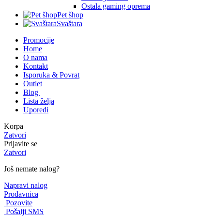
Ostala gaming oprema
Pet šhop
Svaštara
Promocije
Home
O nama
Kontakt
Isporuka & Povrat
Outlet
Blog
Lista želja
Uporedi
Korpa
Zatvori
Prijavite se
Zatvori
Još nemate nalog?
Napravi nalog
Prodavnica
Pozovite
Pošalji SMS