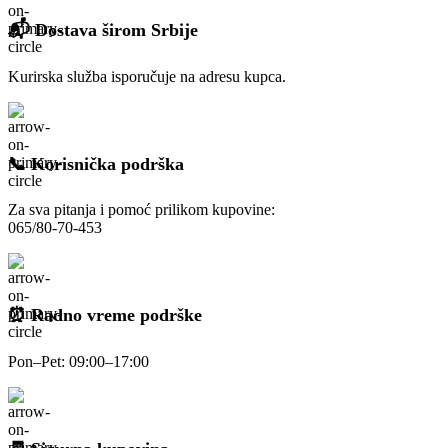
📬 Dostava širom Srbije
Kurirska služba isporučuje na adresu kupca.
📞 Korisnička podrška
Za sva pitanja i pomoć prilikom kupovine:
065/80-70-453
⏰ Radno vreme podrške
Pon–Pet: 09:00–17:00