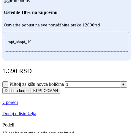
Uštedite 10% na kupovinu
Ostvarite popust na sve porudžbine preko 12000rsd
topi_shopi_10
1.690
RSD
Pištolj za kišu novca količina
-
+
Dodaj u korpu
KUPI ODMAH
Uporedi
Dodaj u listu želja
Podeli