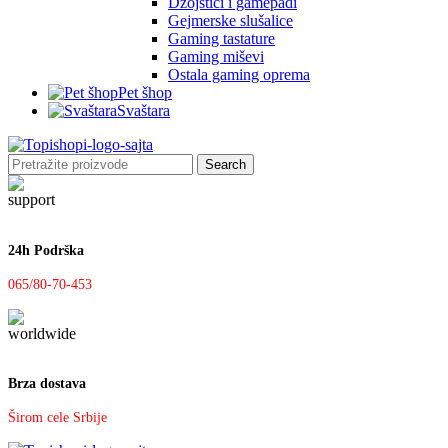
Džojstici i gamepadi
Gejmerske slušalice
Gaming tastature
Gaming miševi
Ostala gaming oprema
Pet šhop
Svaštara
Search
24h Podrška
065/80-70-453
Brza dostava
Širom cele Srbije