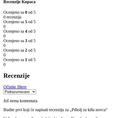
Recenzije Kupaca
Ocenjeno sa
0
od 5
0 recenzija
Ocenjeno sa
5
od 5
0
Ocenjeno sa
4
od 5
0
Ocenjeno sa
3
od 5
0
Ocenjeno sa
2
od 5
0
Ocenjeno sa
1
od 5
0
Recenzije
Očistite filtere
Još nema komentara.
Budite prvi koji će napisati recenziju za „Pištolj za kišu novca“