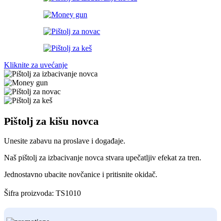
Kliknite za uvećanje
Pištolj za kišu novca
Unesite zabavu na proslave i događaje.
Naš pištolj za izbacivanje novca stvara upečatljiv efekat za tren.
Jednostavno ubacite novčanice i pritisnite okidač.
Šifra proizvoda:
TS1010