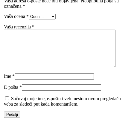
Vaša adresa e-pošte neće biti objavljena.
Neophodna polja su
označena
*
Vaša ocena
*
Vaša recenzija
*
Ime
*
E-pošta
*
Sačuvaj moje ime, e-poštu i veb mesto u ovom pregledaču
veba za sledeći put kada komentarišem.