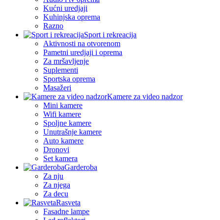
Kućni uredjaji
Kuhinjska oprema
Razno
Sport i rekreacija
Aktivnosti na otvorenom
Pametni uredjaji i oprema
Za mršavljenje
Suplementi
Sportska oprema
Masažeri
Kamere za video nadzor
Mini kamere
Wifi kamere
Spoljne kamere
Unutrašnje kamere
Auto kamere
Dronovi
Set kamera
Garderoba
Za nju
Za njega
Za decu
Rasveta
Fasadne lampe