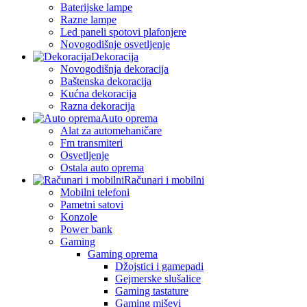
Baterijske lampe
Razne lampe
Led paneli spotovi plafonjere
Novogodišnje osvetljenje
Dekoracija
Novogodišnja dekoracija
Baštenska dekoracija
Kućna dekoracija
Razna dekoracija
Auto oprema
Alat za automehaničare
Fm transmiteri
Osvetljenje
Ostala auto oprema
Računari i mobilni
Mobilni telefoni
Pametni satovi
Konzole
Power bank
Gaming
Gaming oprema
Džojstici i gamepadi
Gejmerske slušalice
Gaming tastature
Gaming miševi