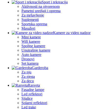
Sport i rekreacija
Aktivnosti na otvorenom
Pametni uredjaji i oprema
Za mršavljenje
Suplementi
Sportska oprema
Masažeri
Kamere za video nadzor
Mini kamere
Wifi kamere
Spoljne kamere
Unutrašnje kamere
Auto kamere
Dronovi
Set kamera
Garderoba
Za nju
Za njega
Za decu
Rasveta
Fasadne lampe
Led reflektori
Sijalice
Solarni reflektori
Led trake