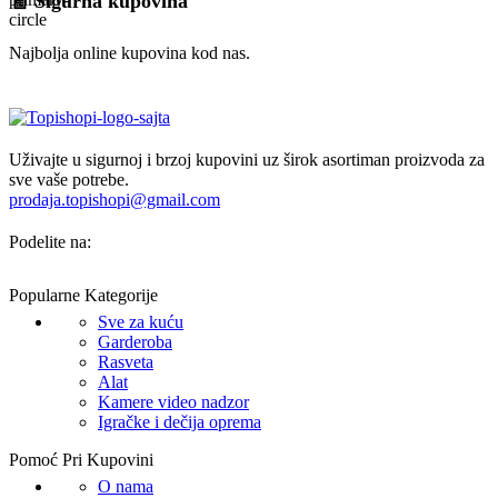
🧾 Sigurna kupovina
Najbolja online kupovina kod nas.
Uživajte u sigurnoj i brzoj kupovini uz širok asortiman proizvoda za
sve vaše potrebe.
prodaja.topishopi@gmail.com
Podelite na:
Popularne Kategorije
Sve za kuću
Garderoba
Rasveta
Alat
Kamere video nadzor
Igračke i dečija oprema
Pomoć Pri Kupovini
O nama