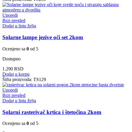
Uporedi
Brzi pregled
Dodaj u listu želja
Solarne lampe jezive oči set 2kom
Ocenjeno sa
0
od 5
Dostupno
1.290
RSD
Dodaj u korpu
Šifra proizvoda:
TS129
Uporedi
Brzi pregled
Dodaj u listu želja
Solarni rasterivač krtica i štetočina 2kom
Ocenjeno sa
0
od 5