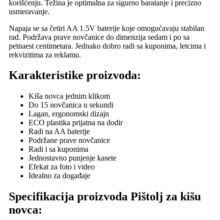
korišćenju. Težina je optimalna za sigurno baratanje i precizno
usmeravanje.
Napaja se sa četiri AA 1.5V baterije koje omogućavaju stabilan
rad. Podržava prave novčanice do dimenzija sedam i po sa
petnaest centimetara. Jednako dobro radi sa kuponima, letcima i
rekvizitima za reklamu.
Karakteristike proizvoda:
Kiša novca jednim klikom
Do 15 novčanica u sekundi
Lagan, ergonomski dizajn
ECO plastika prijatna na dodir
Radi na AA baterije
Podržane prave novčanice
Radi i sa kuponima
Jednostavno punjenje kasete
Efekat za foto i video
Idealno za događaje
Specifikacija proizvoda Pištolj za kišu
novca: