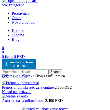
Sve kategorije
Prodavnica
Outlet
Novo u ponudi
Kontakt
O nama
Blog
0
0
0
items
0
RSD
Ponuda ažurirana
🕒
08.08.2026.
Search
Početna
/
Svaštara
/
Pištolj za kišu novca
Prenosivi plinski rešo za avanture
2.800
RSD
Nazad na proizvod
Auto sirena sa mikrofonom
2.490
RSD