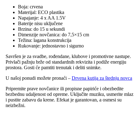
Boja: crvena
Materijal: ECO plastika
Napajanje: 4 x AA 1.5V
Baterije nisu uključene
Brzina: do 15 u sekundi
Dimenzije novčanica: do 7,5×15 cm
Težina: lagana konstrukcija
Rukovanje: jednostavno i sigurno
Savršen je za svadbe, rođendane, klubove i promotivne nastupe.
Privlači pažnju brže od standardnih rekvizita i podiže energiju
prostora. Gosti će pamtiti trenutak i deliti snimke.
U našoj ponudi možete pronaći –
Drvena kutija za štednju novca
Pripremite prave novčanice ili propisne papiriće i obezbedite
bezbednu udaljenost od opreme. Uključite muziku, usmerite mlaz
i pustite zabavu da krene. Efekat je garantovan, a osmesi su
neizbežni.