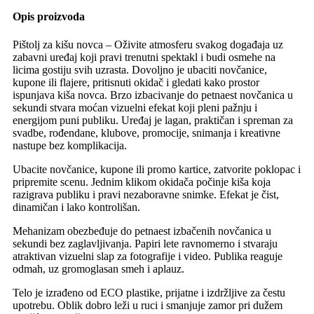
Opis proizvoda
Pištolj za kišu novca – Oživite atmosferu svakog događaja uz
zabavni uređaj koji pravi trenutni spektakl i budi osmehe na
licima gostiju svih uzrasta. Dovoljno je ubaciti novčanice,
kupone ili flajere, pritisnuti okidač i gledati kako prostor
ispunjava kiša novca. Brzo izbacivanje do petnaest novčanica u
sekundi stvara moćan vizuelni efekat koji pleni pažnju i
energijom puni publiku. Uređaj je lagan, praktičan i spreman za
svadbe, rođendane, klubove, promocije, snimanja i kreativne
nastupe bez komplikacija.
Ubacite novčanice, kupone ili promo kartice, zatvorite poklopac i
pripremite scenu. Jednim klikom okidača počinje kiša koja
razigrava publiku i pravi nezaboravne snimke. Efekat je čist,
dinamičan i lako kontrolišan.
Mehanizam obezbeđuje do petnaest izbačenih novčanica u
sekundi bez zaglavljivanja. Papiri lete ravnomerno i stvaraju
atraktivan vizuelni slap za fotografije i video. Publika reaguje
odmah, uz gromoglasan smeh i aplauz.
Telo je izrađeno od ECO plastike, prijatne i izdržljive za čestu
upotrebu. Oblik dobro leži u ruci i smanjuje zamor pri dužem