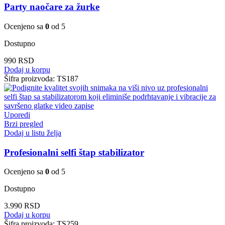
Party naočare za žurke
Ocenjeno sa
0
od 5
Dostupno
990
RSD
Dodaj u korpu
Šifra proizvoda:
TS187
Uporedi
Brzi pregled
Dodaj u listu želja
Profesionalni selfi štap stabilizator
Ocenjeno sa
0
od 5
Dostupno
3.990
RSD
Dodaj u korpu
Šifra proizvoda:
TS259