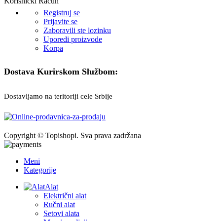
Korisnički Račun
Registruj se
Prijavite se
Zaboravili ste lozinku
Uporedi proizvode
Korpa
Dostava Kurirskom Službom:
Dostavljamo na teritoriji cele Srbije
Copyright © Topishopi. Sva prava zadržana
Meni
Kategorije
Alat
Električni alat
Ručni alat
Setovi alata