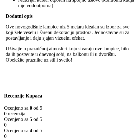
nije vodootporna)
Dodatni opis
Ove novogodišnje lampice niz 5 metara idealan su izbor za sve
koji žele veselu i šarenu dekoraciju prostora. Jednostavne su za
postavljanje i daju sjajan vizuelni efekat.
Uživajte u prazničnoj atmosferi koju stvaraju ove lampice, bilo
da ih postavite u dnevnoj sobi, na balkonu ili u dvorištu.
Obeležite praznike uz stil i svetlo!
Recenzije Kupaca
Ocenjeno sa
0
od 5
0 recenzija
Ocenjeno sa
5
od 5
0
Ocenjeno sa
4
od 5
0