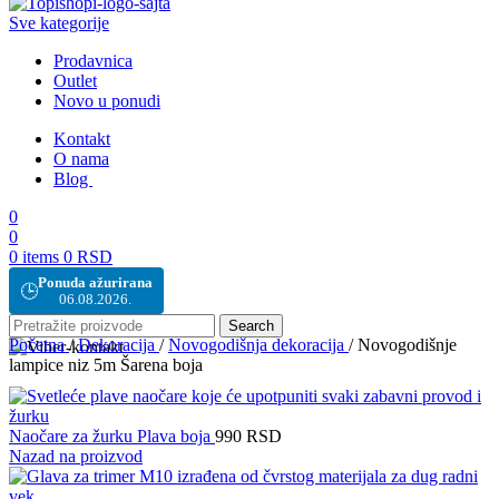
Sve kategorije
Prodavnica
Outlet
Novo u ponudi
Kontakt
O nama
Blog
0
0
0
items
0
RSD
Ponuda ažurirana
🕒
06.08.2026.
Search
Početna
/
Dekoracija
/
Novogodišnja dekoracija
/
Novogodišnje
lampice niz 5m Šarena boja
Naočare za žurku Plava boja
990
RSD
Nazad na proizvod