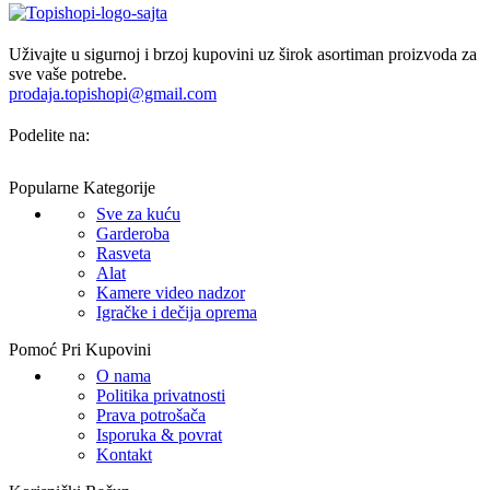
Uživajte u sigurnoj i brzoj kupovini uz širok asortiman proizvoda za
sve vaše potrebe.
prodaja.topishopi@gmail.com
Podelite na:
Popularne Kategorije
Sve za kuću
Garderoba
Rasveta
Alat
Kamere video nadzor
Igračke i dečija oprema
Pomoć Pri Kupovini
O nama
Politika privatnosti
Prava potrošača
Isporuka & povrat
Kontakt