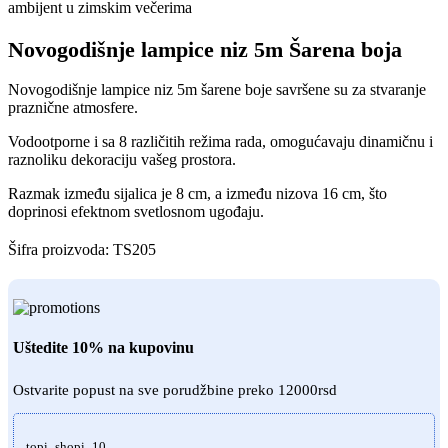
Novogodišnje lampice niz 5m Šarena boja
Novogodišnje lampice niz 5m šarene boje savršene su za stvaranje
praznične atmosfere.
Vodootporne i sa 8 različitih režima rada, omogućavaju dinamičnu i
raznoliku dekoraciju vašeg prostora.
Razmak između sijalica je 8 cm, a između nizova 16 cm, što
doprinosi efektnom svetlosnom ugođaju.
Šifra proizvoda:
TS205
Uštedite 10% na kupovinu
Ostvarite popust na sve porudžbine preko 12000rsd
topi_shopi_10