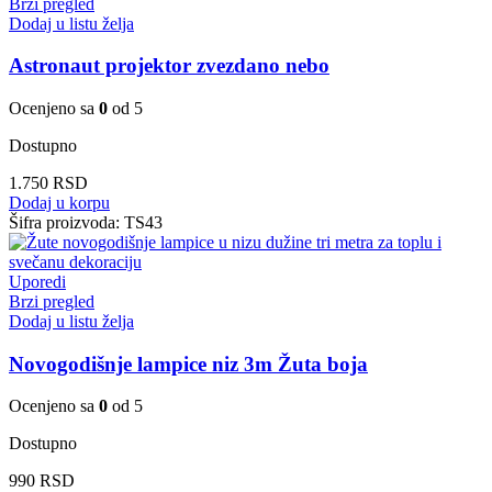
Brzi pregled
Dodaj u listu želja
Astronaut projektor zvezdano nebo
Ocenjeno sa
0
od 5
Dostupno
1.750
RSD
Dodaj u korpu
Šifra proizvoda:
TS43
Uporedi
Brzi pregled
Dodaj u listu želja
Novogodišnje lampice niz 3m Žuta boja
Ocenjeno sa
0
od 5
Dostupno
990
RSD