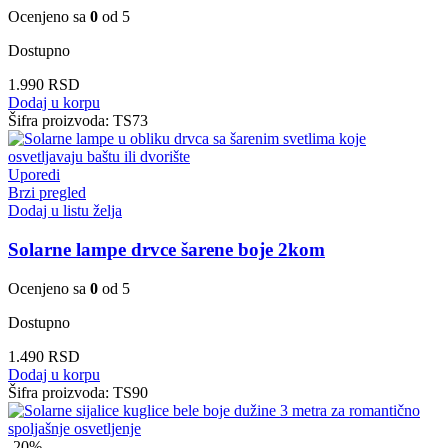
Ocenjeno sa
0
od 5
Dostupno
1.990
RSD
Dodaj u korpu
Šifra proizvoda:
TS73
Uporedi
Brzi pregled
Dodaj u listu želja
Solarne lampe drvce šarene boje 2kom
Ocenjeno sa
0
od 5
Dostupno
1.490
RSD
Dodaj u korpu
Šifra proizvoda:
TS90
-20%