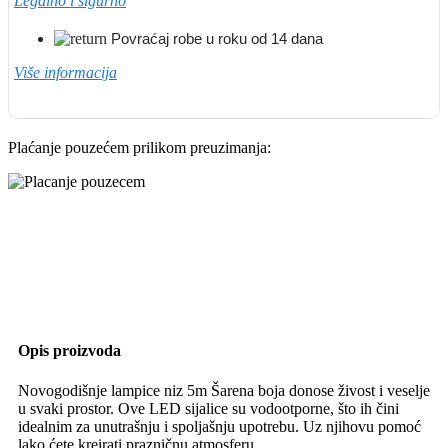
Legalno i sigurno
Povraćaj robe u roku od 14 dana
Više informacija
Plaćanje pouzećem prilikom preuzimanja:
Opis proizvoda
Novogodišnje lampice niz 5m Šarena boja donose živost i veselje
u svaki prostor. Ove LED sijalice su vodootporne, što ih čini
idealnim za unutrašnju i spoljašnju upotrebu. Uz njihovu pomoć
lako ćete kreirati prazničnu atmosferu.