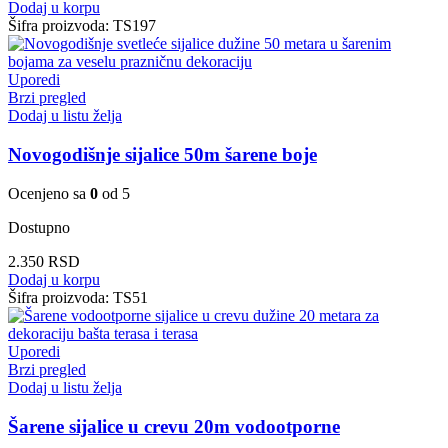
Dodaj u korpu
Šifra proizvoda:
TS197
Uporedi
Brzi pregled
Dodaj u listu želja
Novogodišnje sijalice 50m šarene boje
Ocenjeno sa
0
od 5
Dostupno
2.350
RSD
Dodaj u korpu
Šifra proizvoda:
TS51
Uporedi
Brzi pregled
Dodaj u listu želja
Šarene sijalice u crevu 20m vodootporne