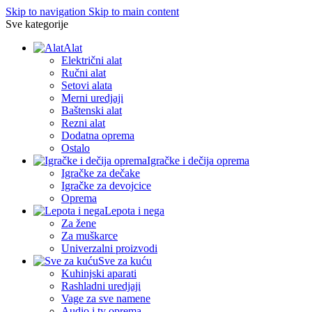
Skip to navigation
Skip to main content
Sve kategorije
Alat
Električni alat
Ručni alat
Setovi alata
Merni uredjaji
Baštenski alat
Rezni alat
Dodatna oprema
Ostalo
Igračke i dečija oprema
Igračke za dečake
Igračke za devojcice
Oprema
Lepota i nega
Za žene
Za muškarce
Univerzalni proizvodi
Sve za kuću
Kuhinjski aparati
Rashladni uredjaji
Vage za sve namene
Audio i tv oprema