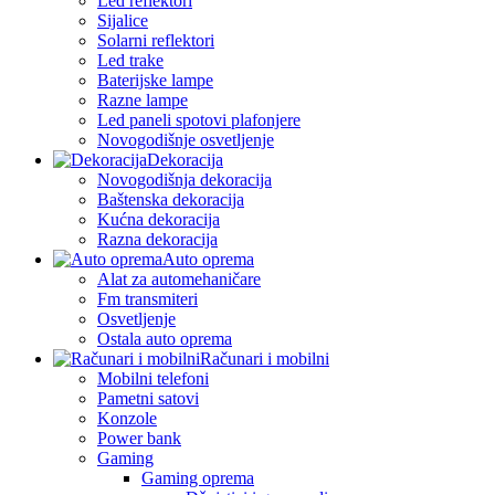
Led reflektori
Sijalice
Solarni reflektori
Led trake
Baterijske lampe
Razne lampe
Led paneli spotovi plafonjere
Novogodišnje osvetljenje
Dekoracija
Novogodišnja dekoracija
Baštenska dekoracija
Kućna dekoracija
Razna dekoracija
Auto oprema
Alat za automehaničare
Fm transmiteri
Osvetljenje
Ostala auto oprema
Računari i mobilni
Mobilni telefoni
Pametni satovi
Konzole
Power bank
Gaming
Gaming oprema