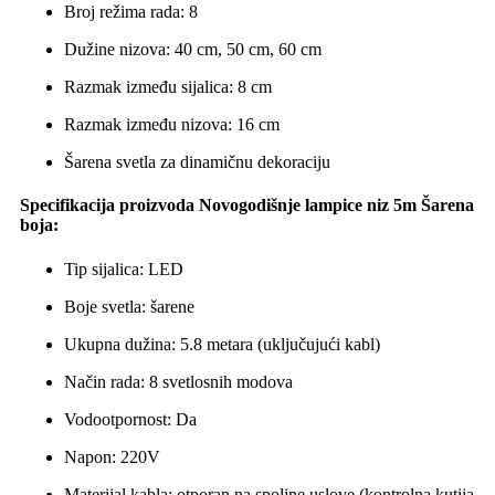
Broj režima rada: 8
Dužine nizova: 40 cm, 50 cm, 60 cm
Razmak između sijalica: 8 cm
Razmak između nizova: 16 cm
Šarena svetla za dinamičnu dekoraciju
Specifikacija proizvoda Novogodišnje lampice niz 5m Šarena
boja:
Tip sijalica: LED
Boje svetla: šarene
Ukupna dužina: 5.8 metara (uključujući kabl)
Način rada: 8 svetlosnih modova
Vodootpornost: Da
Napon: 220V
Materijal kabla: otporan na spoljne uslove (kontrolna kutija