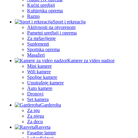
Kućni uredjaji
Kuhinjska oprema
Razno
Sport i rekreacija
Aktivnosti na otvorenom
Pametni uredjaji i oprema
Za mršavljenje
Suplementi
Sportska oprema
Masažeri
Kamere za video nadzor
Mini kamere
Wifi kamere
Spoljne kamere
Unutrašnje kamere
Auto kamere
Dronovi
Set kamera
Garderoba
Za nju
Za njega
Za decu
Rasveta
Fasadne lampe