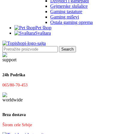
Džojstici i gamepadi
Gejmerske slušalice
Gaming tastature
Gaming miševi
Ostala gaming oprema
Pet šhop
Svaštara
Search
24h Podrška
065/80-70-453
Brza dostava
Širom cele Srbije