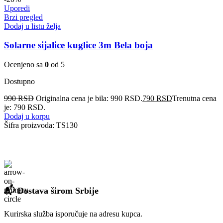
Uporedi
Brzi pregled
Dodaj u listu želja
Solarne sijalice kuglice 3m Bela boja
Ocenjeno sa
0
od 5
Dostupno
990
RSD
Originalna cena je bila: 990 RSD.
790
RSD
Trenutna cena
je: 790 RSD.
Dodaj u korpu
Šifra proizvoda:
TS130
📬 Dostava širom Srbije
Kurirska služba isporučuje na adresu kupca.