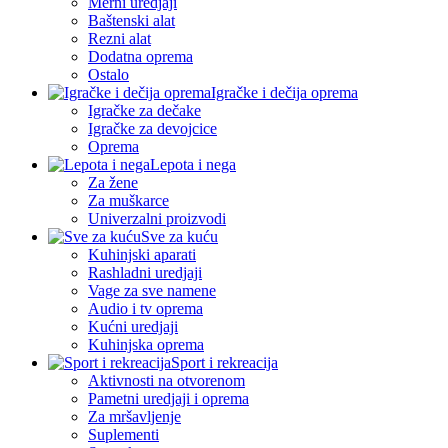
Merni uredjaji
Baštenski alat
Rezni alat
Dodatna oprema
Ostalo
Igračke i dečija oprema
Igračke za dečake
Igračke za devojcice
Oprema
Lepota i nega
Za žene
Za muškarce
Univerzalni proizvodi
Sve za kuću
Kuhinjski aparati
Rashladni uredjaji
Vage za sve namene
Audio i tv oprema
Kućni uredjaji
Kuhinjska oprema
Sport i rekreacija
Aktivnosti na otvorenom
Pametni uredjaji i oprema
Za mršavljenje
Suplementi