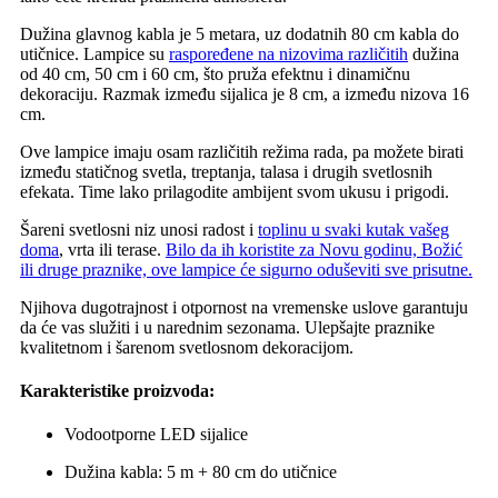
Dužina glavnog kabla je 5 metara, uz dodatnih 80 cm kabla do
utičnice. Lampice su
raspoređene na nizovima različitih
dužina
od 40 cm, 50 cm i 60 cm, što pruža efektnu i dinamičnu
dekoraciju. Razmak između sijalica je 8 cm, a između nizova 16
cm.
Ove lampice imaju osam različitih režima rada, pa možete birati
između statičnog svetla, treptanja, talasa i drugih svetlosnih
efekata. Time lako prilagodite ambijent svom ukusu i prigodi.
Šareni svetlosni niz unosi radost i
toplinu u svaki kutak vašeg
doma
, vrta ili terase.
Bilo da ih koristite za Novu godinu, Božić
ili druge praznike, ove lampice će sigurno oduševiti sve prisutne.
Njihova dugotrajnost i otpornost na vremenske uslove garantuju
da će vas služiti i u narednim sezonama. Ulepšajte praznike
kvalitetnom i šarenom svetlosnom dekoracijom.
Karakteristike proizvoda:
Vodootporne LED sijalice
Dužina kabla: 5 m + 80 cm do utičnice