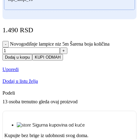
1.490
RSD
Novogodišnje lampice niz 5m Šarena boja količina
-
+
Dodaj u korpu
KUPI ODMAH
Uporedi
Dodaj u listu želja
Podeli
13
osoba trenutno gleda ovaj proizvod
Sigurna kupovina od kuće
Kupujte bez brige iz udobnosti svog doma.