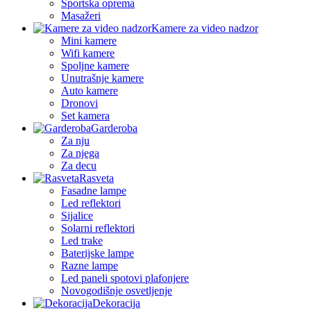
Sportska oprema
Masažeri
Kamere za video nadzor
Mini kamere
Wifi kamere
Spoljne kamere
Unutrašnje kamere
Auto kamere
Dronovi
Set kamera
Garderoba
Za nju
Za njega
Za decu
Rasveta
Fasadne lampe
Led reflektori
Sijalice
Solarni reflektori
Led trake
Baterijske lampe
Razne lampe
Led paneli spotovi plafonjere
Novogodišnje osvetljenje
Dekoracija