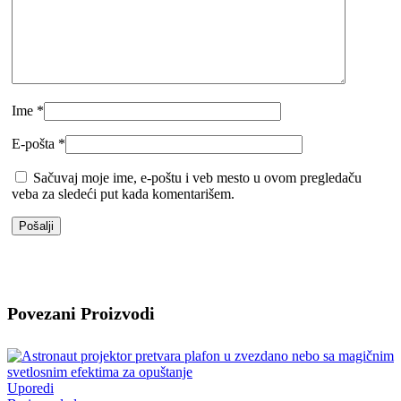
Ime
*
E-pošta
*
Sačuvaj moje ime, e-poštu i veb mesto u ovom pregledaču
veba za sledeći put kada komentarišem.
Povezani Proizvodi
Uporedi