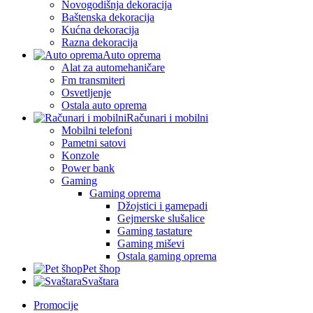
Novogodišnja dekoracija
Baštenska dekoracija
Kućna dekoracija
Razna dekoracija
Auto oprema
Alat za automehaničare
Fm transmiteri
Osvetljenje
Ostala auto oprema
Računari i mobilni
Mobilni telefoni
Pametni satovi
Konzole
Power bank
Gaming
Gaming oprema
Džojstici i gamepadi
Gejmerske slušalice
Gaming tastature
Gaming miševi
Ostala gaming oprema
Pet šhop
Svaštara
Promocije