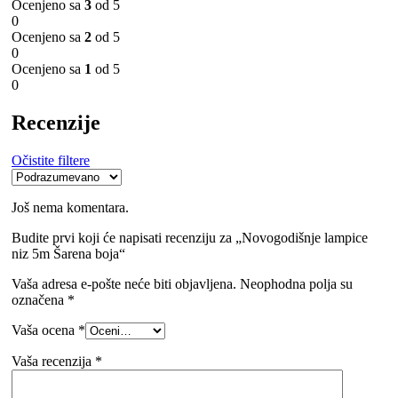
Ocenjeno sa
3
od 5
0
Ocenjeno sa
2
od 5
0
Ocenjeno sa
1
od 5
0
Recenzije
Očistite filtere
Još nema komentara.
Budite prvi koji će napisati recenziju za „Novogodišnje lampice
niz 5m Šarena boja“
Vaša adresa e-pošte neće biti objavljena.
Neophodna polja su
označena
*
Vaša ocena
*
Vaša recenzija
*