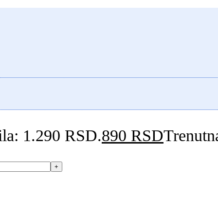
bila: 1.290 RSD.
890
RSD
Trenutn
+