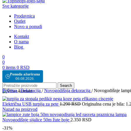
Sve kategorije
Prodavnica
Outlet
Novo u ponudi
Kontakt
O nama
Blog
0
0
0
items
0
RSD
Ponuda ažurirana
🕒
06.08.2026.
Search
Početna
/
Dekoracija
/
Novogodišnja dekoracija
/
Novogodišnje lampi
Električna USB turpija za pete
1.290
RSD
Originalna cena je bila: 1
Nazad na proizvod
Novogodišnje sijalice 50m žute boje
2.350
RSD
-31%