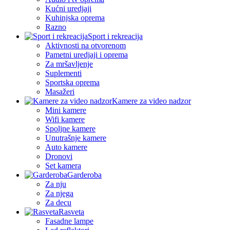
Kućni uredjaji
Kuhinjska oprema
Razno
Sport i rekreacija
Aktivnosti na otvorenom
Pametni uredjaji i oprema
Za mršavljenje
Suplementi
Sportska oprema
Masažeri
Kamere za video nadzor
Mini kamere
Wifi kamere
Spoljne kamere
Unutrašnje kamere
Auto kamere
Dronovi
Set kamera
Garderoba
Za nju
Za njega
Za decu
Rasveta
Fasadne lampe