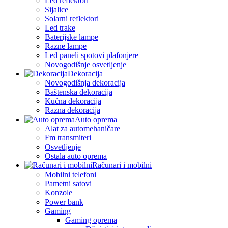
Led reflektori
Sijalice
Solarni reflektori
Led trake
Baterijske lampe
Razne lampe
Led paneli spotovi plafonjere
Novogodišnje osvetljenje
Dekoracija
Novogodišnja dekoracija
Baštenska dekoracija
Kućna dekoracija
Razna dekoracija
Auto oprema
Alat za automehaničare
Fm transmiteri
Osvetljenje
Ostala auto oprema
Računari i mobilni
Mobilni telefoni
Pametni satovi
Konzole
Power bank
Gaming
Gaming oprema