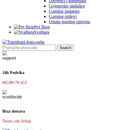
Džojstici i gamepadi
Gejmerske slušalice
Gaming tastature
Gaming miševi
Ostala gaming oprema
Pet šhop
Svaštara
Search
24h Podrška
065/80-70-453
Brza dostava
Širom cele Srbije