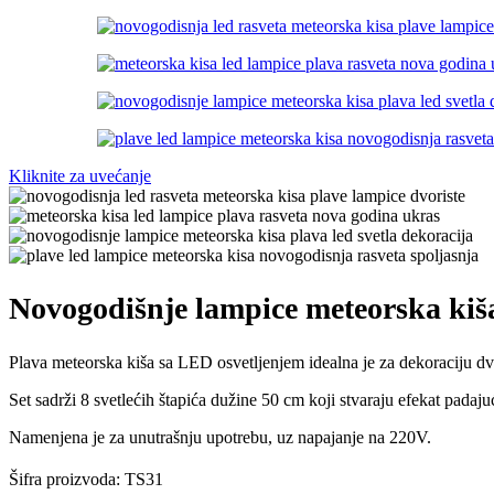
Kliknite za uvećanje
Novogodišnje lampice meteorska kiš
Plava meteorska kiša sa LED osvetljenjem idealna je za dekoraciju dvo
Set sadrži 8 svetlećih štapića dužine 50 cm koji stvaraju efekat padaju
Namenjena je za unutrašnju upotrebu, uz napajanje na 220V.
Šifra proizvoda:
TS31