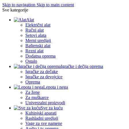
Skip to navigation
Skip to main content
Sve kategorije
Alat
Električni alat
Ručni alat
Setovi alata
Merni uredjaji
Baštenski alat
Rezni alat
Dodatna oprema
Ostalo
Igračke i dečija oprema
Igračke za dečake
Igračke za devojcice
Oprema
Lepota i nega
Za žene
Za muškarce
Univerzalni proizvodi
Sve za kuću
Kuhinjski aparati
Rashladni uredjaji
Vage za sve namene
Audio i tv oprema