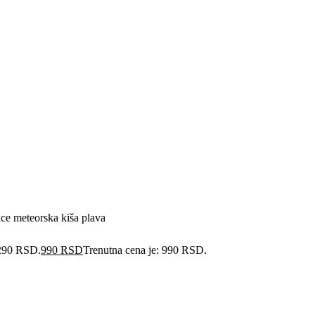
ce meteorska kiša plava
.290 RSD.
990
RSD
Trenutna cena je: 990 RSD.