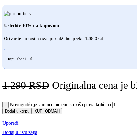
Uštedite 10% na kupovinu
Ostvarite popust na sve porudžbine preko 12000rsd
topi_shopi_10
1.290
RSD
Originalna cena je 
Novogodišnje lampice meteorska kiša plava količina
-
Dodaj u korpu
KUPI ODMAH
Uporedi
Dodaj u listu želja