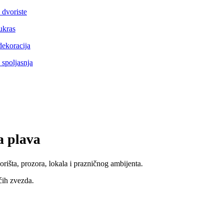
a plava
rišta, prozora, lokala i prazničnog ambijenta.
ćih zvezda.