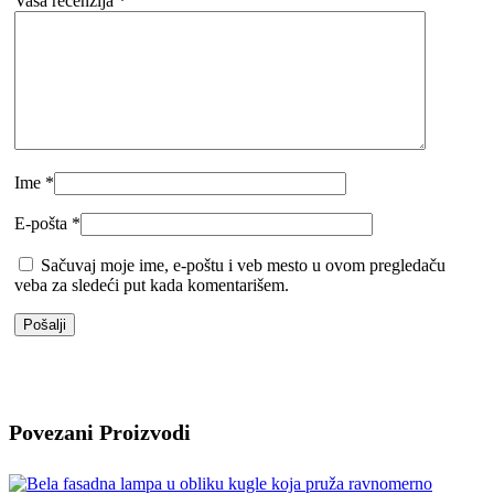
Vaša recenzija
*
Ime
*
E-pošta
*
Sačuvaj moje ime, e-poštu i veb mesto u ovom pregledaču
veba za sledeći put kada komentarišem.
Povezani Proizvodi