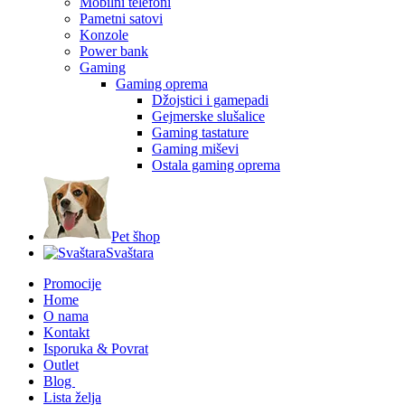
Mobilni telefoni
Pametni satovi
Konzole
Power bank
Gaming
Gaming oprema
Džojstici i gamepadi
Gejmerske slušalice
Gaming tastature
Gaming miševi
Ostala gaming oprema
Pet šhop
Svaštara
Promocije
Home
O nama
Kontakt
Isporuka & Povrat
Outlet
Blog
Lista želja