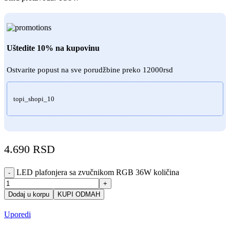
Uštedite 10% na kupovinu
Ostvarite popust na sve porudžbine preko 12000rsd
topi_shopi_10
4.690
RSD
LED plafonjera sa zvučnikom RGB 36W količina
-
+
Dodaj u korpu
KUPI ODMAH
Uporedi