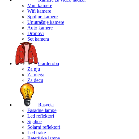
Mini kamere
Wifi kamere
Spoljne kamere
Unutrašnje kamere
Auto kamere
Dronovi
Set kamera
Garderoba
Za nju
Za njega
Za decu
Rasveta
Fasadne lampe
Led reflektori
Sijalice
Solarni reflektori
Led trake
Baterijske lampe