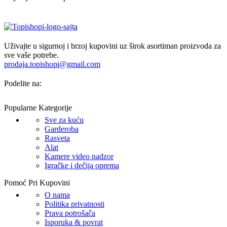
Uživajte u sigurnoj i brzoj kupovini uz širok asortiman proizvoda za
sve vaše potrebe.
prodaja.topishopi@gmail.com
Podelite na:
Popularne Kategorije
Sve za kuću
Garderoba
Rasveta
Alat
Kamere video nadzor
Igračke i dečija oprema
Pomoć Pri Kupovini
O nama
Politika privatnosti
Prava potrošača
Isporuka & povrat