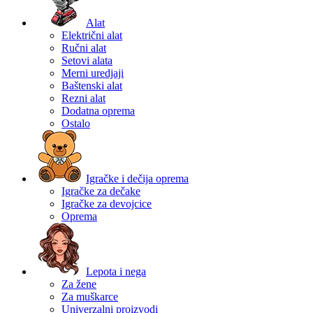
Alat
Električni alat
Ručni alat
Setovi alata
Merni uredjaji
Baštenski alat
Rezni alat
Dodatna oprema
Ostalo
Igračke i dečija oprema
Igračke za dečake
Igračke za devojcice
Oprema
Lepota i nega
Za žene
Za muškarce
Univerzalni proizvodi