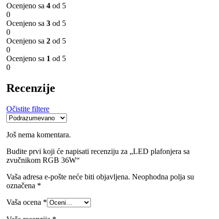
Ocenjeno sa
4
od 5
0
Ocenjeno sa
3
od 5
0
Ocenjeno sa
2
od 5
0
Ocenjeno sa
1
od 5
0
Recenzije
Očistite filtere
Još nema komentara.
Budite prvi koji će napisati recenziju za „LED plafonjera sa
zvučnikom RGB 36W“
Vaša adresa e-pošte neće biti objavljena.
Neophodna polja su
označena
*
Vaša ocena
*