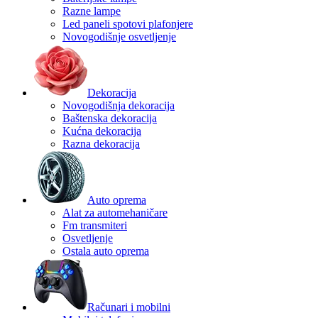
Razne lampe
Led paneli spotovi plafonjere
Novogodišnje osvetljenje
Dekoracija
Novogodišnja dekoracija
Baštenska dekoracija
Kućna dekoracija
Razna dekoracija
Auto oprema
Alat za automehaničare
Fm transmiteri
Osvetljenje
Ostala auto oprema
Računari i mobilni