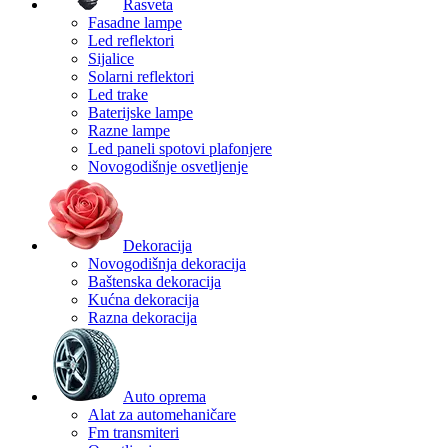
Rasveta
Fasadne lampe
Led reflektori
Sijalice
Solarni reflektori
Led trake
Baterijske lampe
Razne lampe
Led paneli spotovi plafonjere
Novogodišnje osvetljenje
Dekoracija
Novogodišnja dekoracija
Baštenska dekoracija
Kućna dekoracija
Razna dekoracija
Auto oprema
Alat za automehaničare
Fm transmiteri