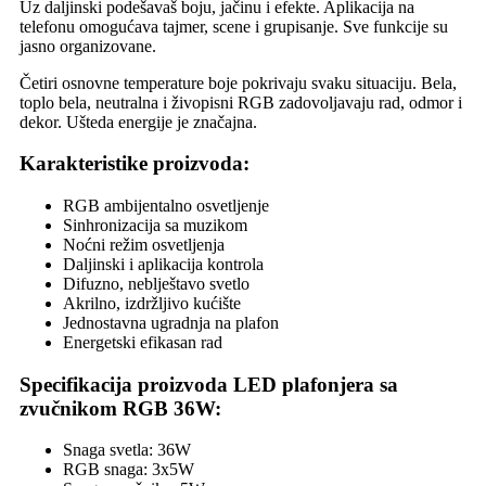
Uz daljinski podešavaš boju, jačinu i efekte. Aplikacija na
telefonu omogućava tajmer, scene i grupisanje. Sve funkcije su
jasno organizovane.
Četiri osnovne temperature boje pokrivaju svaku situaciju. Bela,
toplo bela, neutralna i živopisni RGB zadovoljavaju rad, odmor i
dekor. Ušteda energije je značajna.
Karakteristike proizvoda:
RGB ambijentalno osvetljenje
Sinhronizacija sa muzikom
Noćni režim osvetljenja
Daljinski i aplikacija kontrola
Difuzno, neblještavo svetlo
Akrilno, izdržljivo kućište
Jednostavna ugradnja na plafon
Energetski efikasan rad
Specifikacija proizvoda LED plafonjera sa
zvučnikom RGB 36W:
Snaga svetla: 36W
RGB snaga: 3x5W