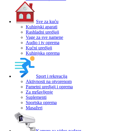
Sve za kuću
Kuhinjski aparati
Rashladni uredjaji
Vage za sve namene
Audio i tv oprema
Kućni uredjaji
Kuhinjska oprema
Sport i rekreacija
Aktivnosti na otvorenom
Pametni uredjaji i oprema
Za mršavljenje
Suplementi
Sportska oprema
Masažeri
Kamere za video nadzor