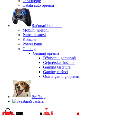
Osvetljenje
Ostala auto oprema
Računari i mobilni
Mobilni telefoni
Pametni satovi
Konzole
Power bank
Gaming
Gaming oprema
Džojstici i gamepadi
Gejmerske slušalice
Gaming tastature
Gaming miševi
Ostala gaming oprema
Pet šhop
Svaštara