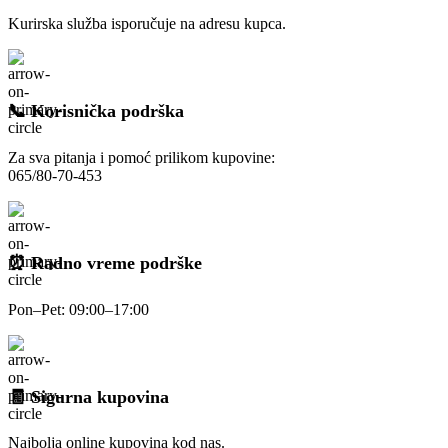
Kurirska služba isporučuje na adresu kupca.
📞 Korisnička podrška
Za sva pitanja i pomoć prilikom kupovine:
065/80-70-453
⏰ Radno vreme podrške
Pon–Pet: 09:00–17:00
🧾 Sigurna kupovina
Najbolja online kupovina kod nas.