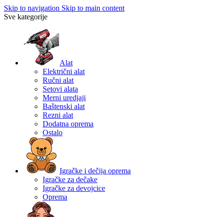
Skip to navigation
Skip to main content
Sve kategorije
Alat
Električni alat
Ručni alat
Setovi alata
Merni uredjaji
Baštenski alat
Rezni alat
Dodatna oprema
Ostalo
Igračke i dečija oprema
Igračke za dečake
Igračke za devojcice
Oprema