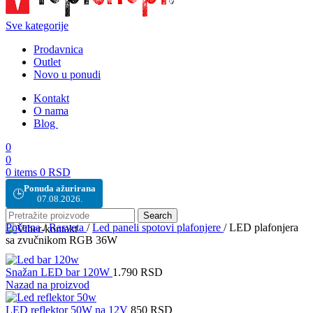
Sve kategorije
Prodavnica
Outlet
Novo u ponudi
Kontakt
O nama
Blog
0
0
0
items
0
RSD
Ponuda ažurirana
🕒
07.08.2026.
Search
Početna
/
Rasveta
/
Led paneli spotovi plafonjere
/
LED plafonjera
sa zvučnikom RGB 36W
Snažan LED bar 120W
1.790
RSD
Nazad na proizvod
LED reflektor 50W na 12V
850
RSD