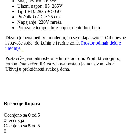
Snaga zvučnika: 5W
Ulazni napon: 85–265V
Tip LED: 2835 + 5050
Prečnik kućišta: 35 cm
Napajanje: 220V mreža
Podržane temperature: toplo, neutralno, belo
Dizajn je nenametljiv i moderan, pa se uklapa svuda. Od dnevne
i spavaće sobe, do kuhinje i radne zone.
Prostor odmah deluje
urednije.
Postavi željenu atmosferu jednim dodirom. Produktivno jutro,
romantična večer ili živa zabava postaju jednostavan izbor.
Uživaj u praktičnosti svakog dana.
Recenzije Kupaca
Ocenjeno sa
0
od 5
0 recenzija
Ocenjeno sa
5
od 5
0