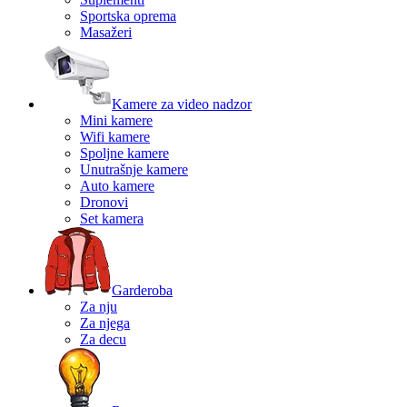
Sportska oprema
Masažeri
Kamere za video nadzor
Mini kamere
Wifi kamere
Spoljne kamere
Unutrašnje kamere
Auto kamere
Dronovi
Set kamera
Garderoba
Za nju
Za njega
Za decu