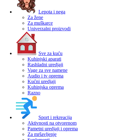
Lepota i nega
Za žene
Za muškarce
Univerzalni proizvodi
Sve za kuću
Kuhinjski aparati
Rashladni uredjaji
Vage za sve namene
Audio i tv oprema
Kućni uredjaji
Kuhinjska oprema
Razno
Sport i rekreacija
Aktivnosti na otvorenom
Pametni uredjaji i oprema
Za mršavljenje
Suplementi