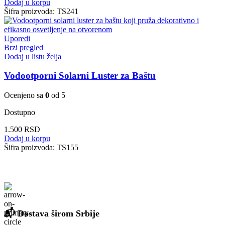
Dodaj u korpu
Šifra proizvoda:
TS241
Uporedi
Brzi pregled
Dodaj u listu želja
Vodootporni Solarni Luster za Baštu
Ocenjeno sa
0
od 5
Dostupno
1.500
RSD
Dodaj u korpu
Šifra proizvoda:
TS155
📬 Dostava širom Srbije