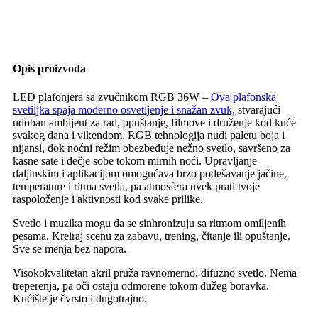
Opis proizvoda
LED plafonjera sa zvučnikom RGB 36W –
Ova plafonska
svetiljka spaja moderno osvetljenje i snažan zvuk,
stvarajući
udoban ambijent za rad, opuštanje, filmove i druženje kod kuće
svakog dana i vikendom. RGB tehnologija nudi paletu boja i
nijansi, dok noćni režim obezbeđuje nežno svetlo, savršeno za
kasne sate i dečje sobe tokom mirnih noći. Upravljanje
daljinskim i aplikacijom omogućava brzo podešavanje jačine,
temperature i ritma svetla, pa atmosfera uvek prati tvoje
raspoloženje i aktivnosti kod svake prilike.
Svetlo i muzika mogu da se sinhronizuju sa ritmom omiljenih
pesama. Kreiraj scenu za zabavu, trening, čitanje ili opuštanje.
Sve se menja bez napora.
Visokokvalitetan akril pruža ravnomerno, difuzno svetlo. Nema
treperenja, pa oči ostaju odmorene tokom dužeg boravka.
Kućište je čvrsto i dugotrajno.