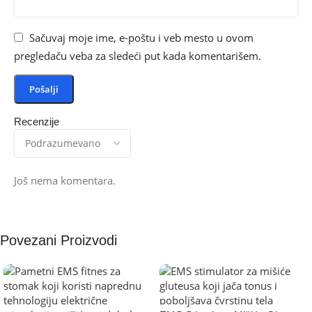
Sačuvaj moje ime, e-poštu i veb mesto u ovom
pregledaču veba za sledeći put kada komentarišem.
Recenzije
Još nema komentara.
Povezani Proizvodi