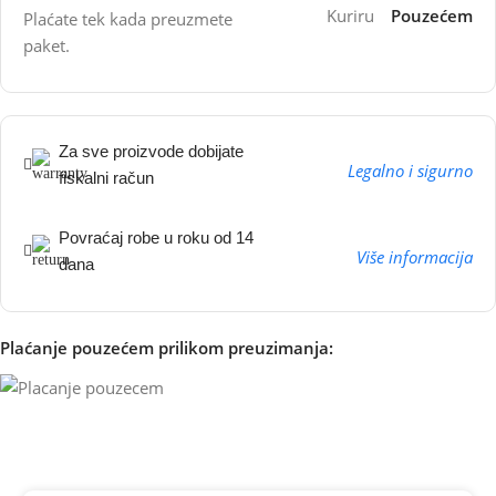
Kuriru
Pouzećem
Plaćate tek kada preuzmete
paket.
Za sve proizvode dobijate
Legalno i sigurno
fiskalni račun
Povraćaj robe u roku od 14
Više informacija
dana
Plaćanje pouzećem prilikom preuzimanja: