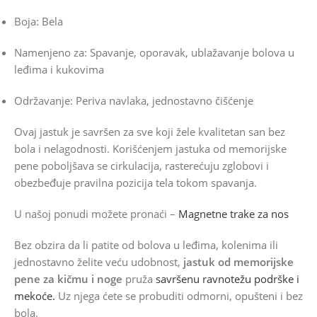
Boja: Bela
Namenjeno za: Spavanje, oporavak, ublažavanje bolova u
leđima i kukovima
Održavanje: Periva navlaka, jednostavno čišćenje
Ovaj jastuk je savršen za sve koji žele kvalitetan san bez
bola i nelagodnosti. Korišćenjem jastuka od memorijske
pene poboljšava se cirkulacija, rasterećuju zglobovi i
obezbeđuje pravilna pozicija tela tokom spavanja.
U našoj ponudi možete pronaći –
Magnetne trake za nos
Bez obzira da li patite od bolova u leđima, kolenima ili
jednostavno želite veću udobnost,
jastuk od memorijske
pene za kičmu i noge
pruža
savršenu ravnotežu podrške i
mekoće.
Uz njega ćete se probuditi odmorni, opušteni i bez
bola.