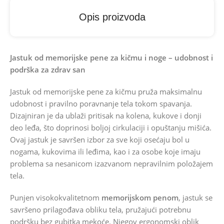
Opis proizvoda
Jastuk od memorijske pene za kičmu i noge – udobnost i
podrška za zdrav san
Jastuk od memorijske pene za kičmu pruža maksimalnu
udobnost i pravilno poravnanje tela tokom spavanja.
Dizajniran je da ublaži pritisak na kolena, kukove i donji
deo leđa, što doprinosi boljoj cirkulaciji i opuštanju mišića.
Ovaj jastuk je savršen izbor za sve koji osećaju bol u
nogama, kukovima ili leđima, kao i za osobe koje imaju
problema sa nesanicom izazvanom nepravilnim položajem
tela.
Punjen visokokvalitetnom
memorijskom penom
, jastuk se
savršeno prilagođava obliku tela, pružajući potrebnu
podršku bez gubitka mekoće. Njegov ergonomski oblik