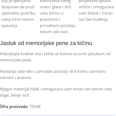
Jastuk od memorijske pene za kičmu
Poboljšajte kvalitet sna i rešite se bolova sa ovim jastukom od
memorijske pene.
Postavlja vaše telo u prirodan položaj i drži kičmu savršeno
ravnom i pravom.
Njegov materijal hladi i omogućava vam miran san tokom cele,
duge, letnje noći.
Šifra proizvoda:
TS508