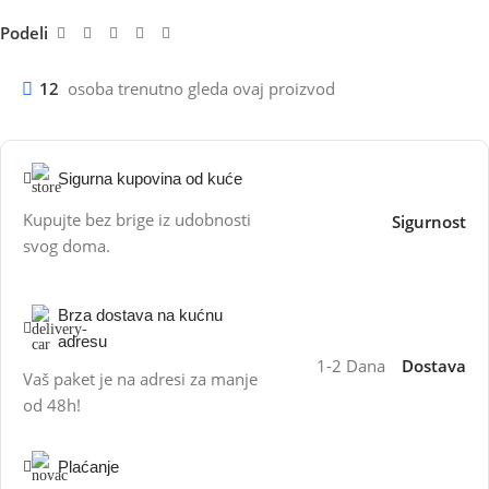
Podeli
12
osoba trenutno gleda ovaj proizvod
Sigurna kupovina od kuće
Kupujte bez brige iz udobnosti
Sigurnost
svog doma.
Brza dostava na kućnu
adresu
1-2 Dana
Dostava
Vaš paket je na adresi za manje
od 48h!
Plaćanje