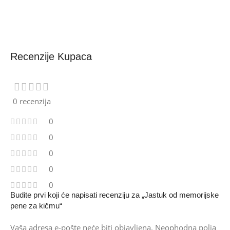
Recenzije Kupaca
0 recenzija
0
0
0
0
0
Budite prvi koji će napisati recenziju za „Jastuk od memorijske
pene za kičmu“
Vaša adresa e-pošte neće biti objavljena.
Neophodna polja