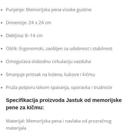
Punjenje: Memorijska pena visoke gustine
Dimenzije: 24 x 24 cm
Debljina: 8–14 cm
Oblik: Ergonomski, zaobljen za udobnost i stabilnost
Omogućava slobodnu cirkulaciju vazduha
Smanjuje pritisak na kolena, kukove i kičmu
Pruža potporu tokom spavanja, oporavka i trudnoće
Specifikacija proizvoda J
astuk od memorijske
pene za kičmu:
Materijal: Memorijska pena i navlaka od prozračnog
materijala