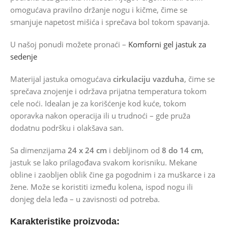
omogućava pravilno držanje nogu i kičme, čime se
smanjuje napetost mišića i sprečava bol tokom spavanja.
U našoj ponudi možete pronaći –
Komforni gel jastuk za
sedenje
Materijal jastuka omogućava
cirkulaciju vazduha
, čime se
sprečava znojenje i održava prijatna temperatura tokom
cele noći. Idealan je za korišćenje kod kuće, tokom
oporavka nakon operacija ili u trudnoći – gde pruža
dodatnu podršku i olakšava san.
Sa dimenzijama
24 x 24 cm
i debljinom od
8 do 14 cm
,
jastuk se lako prilagođava svakom korisniku. Mekane
obline i zaobljen oblik čine ga pogodnim i za muškarce i za
žene. Može se koristiti između kolena, ispod nogu ili
donjeg dela leđa – u zavisnosti od potreba.
Karakteristike proizvoda: