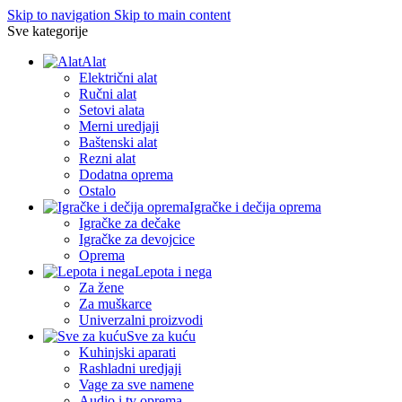
Skip to navigation
Skip to main content
Sve kategorije
Alat
Električni alat
Ručni alat
Setovi alata
Merni uredjaji
Baštenski alat
Rezni alat
Dodatna oprema
Ostalo
Igračke i dečija oprema
Igračke za dečake
Igračke za devojcice
Oprema
Lepota i nega
Za žene
Za muškarce
Univerzalni proizvodi
Sve za kuću
Kuhinjski aparati
Rashladni uredjaji
Vage za sve namene
Audio i tv oprema