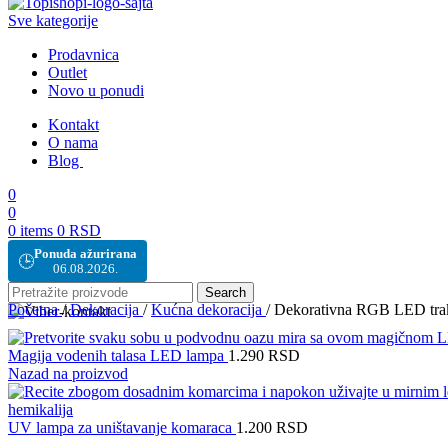
Sve kategorije
Prodavnica
Outlet
Novo u ponudi
Kontakt
O nama
Blog
0
0
0
items
0
RSD
Ponuda ažurirana
🕒
06.08.2026.
Search
Početna
/
Dekoracija
/
Kućna dekoracija
/
Dekorativna RGB LED tra
Magija vodenih talasa LED lampa
1.290
RSD
Nazad na proizvod
UV lampa za uništavanje komaraca
1.200
RSD