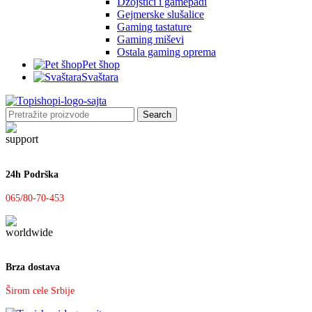
Džojstici i gamepadi
Gejmerske slušalice
Gaming tastature
Gaming miševi
Ostala gaming oprema
Pet šhop
Svaštara
Search
24h Podrška
065/80-70-453
Brza dostava
Širom cele Srbije