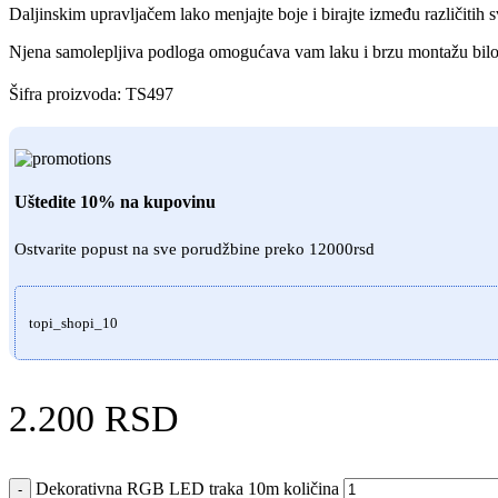
Daljinskim upravljačem lako menjajte boje i birajte između različitih s
Njena samolepljiva podloga omogućava vam laku i brzu montažu bilo 
Šifra proizvoda:
TS497
Uštedite 10% na kupovinu
Ostvarite popust na sve porudžbine preko 12000rsd
topi_shopi_10
2.200
RSD
Dekorativna RGB LED traka 10m količina
-