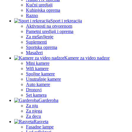
Kućni uredjaji
Kuhinjska oprema
Razno
Sport i rekreacija
Aktivnosti na otvorenom
Pametni uredjaji i oprema
Za mršavljenje
Suplementi
Sportska oprema
Masažeri
Kamere za video nadzor
Mini kamere
Wifi kamere
Spoljne kamere
Unutrašnje kamere
Auto kamere
Dronovi
Set kamera
Garderoba
Za nju
Za njega
Za decu
Rasveta
Fasadne lampe