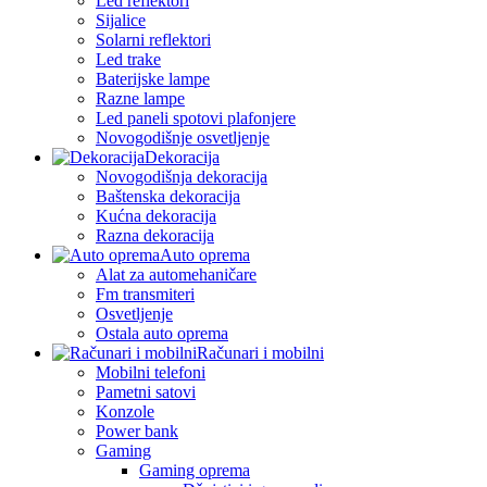
Led reflektori
Sijalice
Solarni reflektori
Led trake
Baterijske lampe
Razne lampe
Led paneli spotovi plafonjere
Novogodišnje osvetljenje
Dekoracija
Novogodišnja dekoracija
Baštenska dekoracija
Kućna dekoracija
Razna dekoracija
Auto oprema
Alat za automehaničare
Fm transmiteri
Osvetljenje
Ostala auto oprema
Računari i mobilni
Mobilni telefoni
Pametni satovi
Konzole
Power bank
Gaming
Gaming oprema