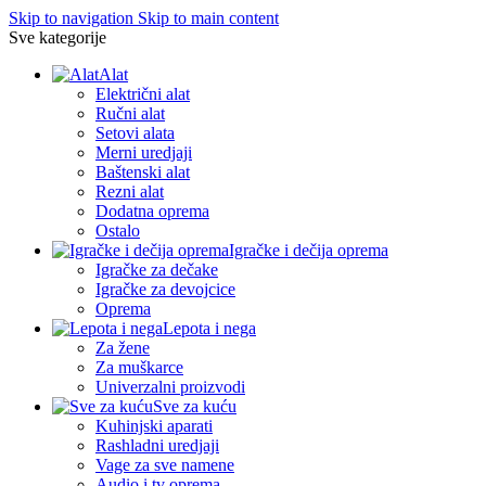
Skip to navigation
Skip to main content
Sve kategorije
Alat
Električni alat
Ručni alat
Setovi alata
Merni uredjaji
Baštenski alat
Rezni alat
Dodatna oprema
Ostalo
Igračke i dečija oprema
Igračke za dečake
Igračke za devojcice
Oprema
Lepota i nega
Za žene
Za muškarce
Univerzalni proizvodi
Sve za kuću
Kuhinjski aparati
Rashladni uredjaji
Vage za sve namene
Audio i tv oprema