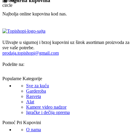
🧾 Sigurna kupovina
Najbolja online kupovina kod nas.
Uživajte u sigurnoj i brzoj kupovini uz širok asortiman proizvoda za
sve vaše potrebe.
prodaja.topishopi@gmail.com
Podelite na:
Popularne Kategorije
Sve za kuću
Garderoba
Rasveta
Alat
Kamere video nadzor
Igračke i dečija oprema
Pomoć Pri Kupovini
O nama