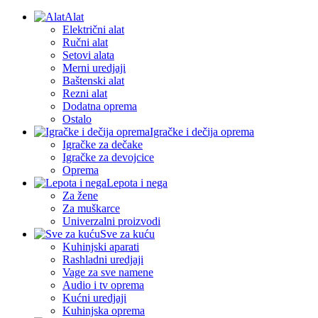
Alat
Električni alat
Ručni alat
Setovi alata
Merni uredjaji
Baštenski alat
Rezni alat
Dodatna oprema
Ostalo
Igračke i dečija oprema
Igračke za dečake
Igračke za devojcice
Oprema
Lepota i nega
Za žene
Za muškarce
Univerzalni proizvodi
Sve za kuću
Kuhinjski aparati
Rashladni uredjaji
Vage za sve namene
Audio i tv oprema
Kućni uredjaji
Kuhinjska oprema