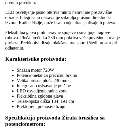
ravniju površinu.
LED osvetljenje jasno otkriva mikro neravnine pre završne
obrade. Integrisano usisavanje sakuplja prašinu direktno sa
izvora. Radite čistije, duže i sa manje iritacija disajnih puteva.
Fleksibilna glava prati neravne spojeve i smanjuje tragove
rubova. Ploča prečnika 230 mm pokriva veće površine u manje
prolaza. Preklopivi dizajn olakšava transport i štedi prostor pri
odlaganju.
Karakteristike proizvoda:
Snažan motor 720W
Potenciometar za preciznu brzinu
Velika brusna ploča 230 mm
Integrisano usisavanje prašine
LED osvetljenje radne zone
Fleksibilna zglobna glava
Teleskopska drška 134–191 cm
Preklopiv i prenosiv dizajn
Specifikacija proizvoda Žirafa brusilica sa
potenciometrom: