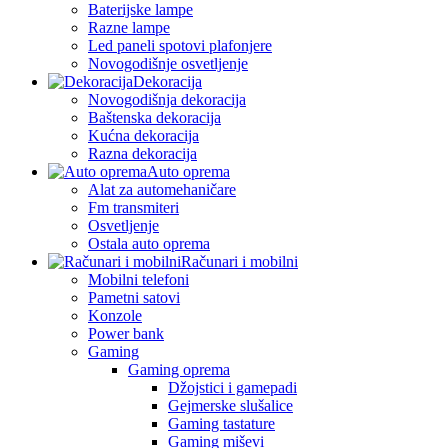
Baterijske lampe
Razne lampe
Led paneli spotovi plafonjere
Novogodišnje osvetljenje
Dekoracija
Novogodišnja dekoracija
Baštenska dekoracija
Kućna dekoracija
Razna dekoracija
Auto oprema
Alat za automehaničare
Fm transmiteri
Osvetljenje
Ostala auto oprema
Računari i mobilni
Mobilni telefoni
Pametni satovi
Konzole
Power bank
Gaming
Gaming oprema
Džojstici i gamepadi
Gejmerske slušalice
Gaming tastature
Gaming miševi