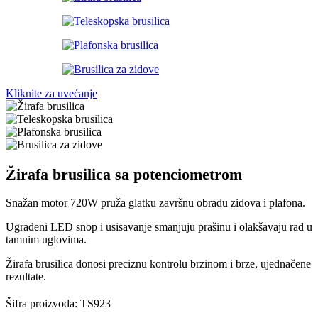
Kliknite za uvećanje
Žirafa brusilica sa potenciometrom
Snažan motor 720W pruža glatku završnu obradu zidova i plafona.
Ugrađeni LED snop i usisavanje smanjuju prašinu i olakšavaju rad u
tamnim uglovima.
Žirafa brusilica donosi preciznu kontrolu brzinom i brze, ujednačene
rezultate.
Šifra proizvoda:
TS923