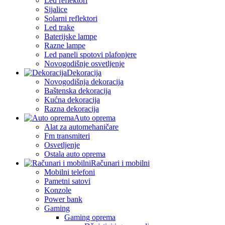
Led reflektori
Sijalice
Solarni reflektori
Led trake
Baterijske lampe
Razne lampe
Led paneli spotovi plafonjere
Novogodišnje osvetljenje
Dekoracija
Novogodišnja dekoracija
Baštenska dekoracija
Kućna dekoracija
Razna dekoracija
Auto oprema
Alat za automehaničare
Fm transmiteri
Osvetljenje
Ostala auto oprema
Računari i mobilni
Mobilni telefoni
Pametni satovi
Konzole
Power bank
Gaming
Gaming oprema