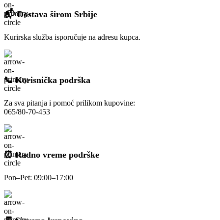
📬 Dostava širom Srbije
Kurirska služba isporučuje na adresu kupca.
📞 Korisnička podrška
Za sva pitanja i pomoć prilikom kupovine:
065/80-70-453
⏰ Radno vreme podrške
Pon–Pet: 09:00–17:00