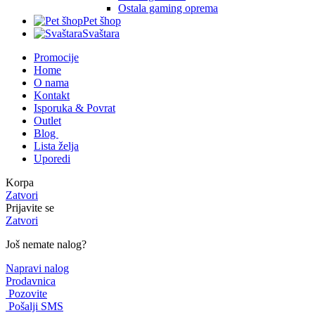
Ostala gaming oprema
Pet šhop
Svaštara
Promocije
Home
O nama
Kontakt
Isporuka & Povrat
Outlet
Blog
Lista želja
Uporedi
Korpa
Zatvori
Prijavite se
Zatvori
Još nemate nalog?
Napravi nalog
Prodavnica
Pozovite
Pošalji SMS