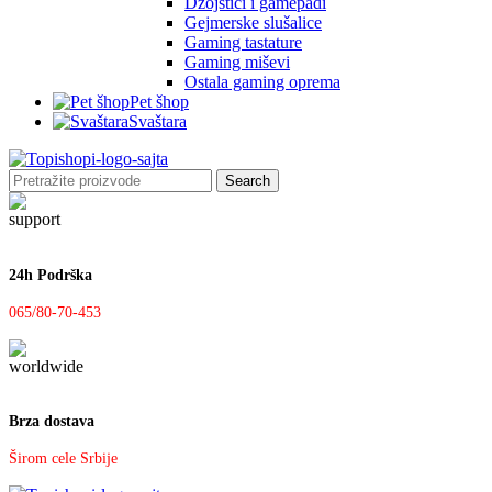
Džojstici i gamepadi
Gejmerske slušalice
Gaming tastature
Gaming miševi
Ostala gaming oprema
Pet šhop
Svaštara
Search
24h Podrška
065/80-70-453
Brza dostava
Širom cele Srbije