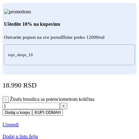
Uštedite 10% na kupovinu
Ostvarite popust na sve porudžbine preko 12000rsd
topi_shopi_10
18.990
RSD
Žirafa brusilica sa potenciometrom količina
-
+
Dodaj u korpu
KUPI ODMAH
Uporedi
Dodaj u listu želja