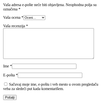
Vaša adresa e-pošte neće biti objavljena.
Neophodna polja su
označena
*
Vaša ocena
*
Vaša recenzija
*
Ime
*
E-pošta
*
Sačuvaj moje ime, e-poštu i veb mesto u ovom pregledaču
veba za sledeći put kada komentarišem.