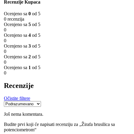
Recenzije Kupaca
Ocenjeno sa
0
od 5
0 recenzija
Ocenjeno sa
5
od 5
0
Ocenjeno sa
4
od 5
0
Ocenjeno sa
3
od 5
0
Ocenjeno sa
2
od 5
0
Ocenjeno sa
1
od 5
0
Recenzije
Očistite filtere
Još nema komentara.
Budite prvi koji će napisati recenziju za „Žirafa brusilica sa
potenciometrom“