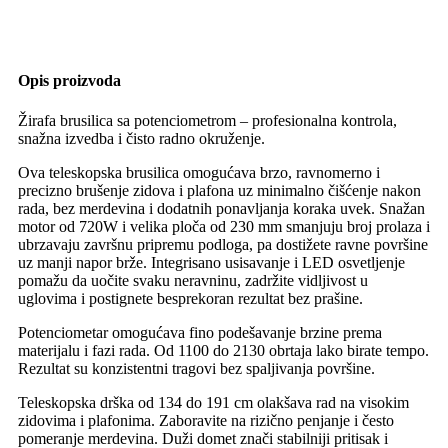
Opis proizvoda
Žirafa brusilica sa potenciometrom – profesionalna kontrola,
snažna izvedba i čisto radno okruženje.
Ova teleskopska brusilica omogućava brzo, ravnomerno i
precizno brušenje zidova i plafona uz minimalno čišćenje nakon
rada, bez merdevina i dodatnih ponavljanja koraka uvek. Snažan
motor od 720W i velika ploča od 230 mm smanjuju broj prolaza i
ubrzavaju završnu pripremu podloga, pa dostižete ravne površine
uz manji napor brže. Integrisano usisavanje i LED osvetljenje
pomažu da uočite svaku neravninu, zadržite vidljivost u
uglovima i postignete besprekoran rezultat bez prašine.
Potenciometar omogućava fino podešavanje brzine prema
materijalu i fazi rada. Od 1100 do 2130 obrtaja lako birate tempo.
Rezultat su konzistentni tragovi bez spaljivanja površine.
Teleskopska drška od 134 do 191 cm olakšava rad na visokim
zidovima i plafonima. Zaboravite na rizično penjanje i često
pomeranje merdevina. Duži domet znači stabilniji pritisak i