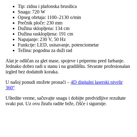
Tip: zidna i plafonska brusilica
Snaga: 720 W
Opseg obrtaja: 1100–2130 o/min
Prečnik ploče: 230 mm
Dužina sklopljena: 134 cm
Dužina rasklopljena: 191 cm
Napajanje: 230 V, 50 Hz
Funkcije: LED, usisavanje, potenciometar
Težina: pogodna za duži rad
Alat je odličan za glet mase, spojeve i pripremu pred farbanje.
Jednako dobro radi u stanu i na gradilištu. Stvarate profesionalan
izgled bez dodatnih koraka.
U našoj ponudi možete pronaći –
4D digitalni laserski nivelir
360°
Uštedite vreme, sačuvajte snagu i dobijte predvidljive rezultate
svaki put. Uz ovu žirafu radite brže, čišće i sigurnije.