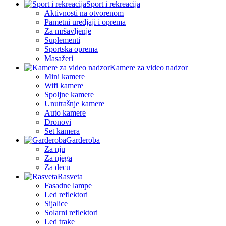
Sport i rekreacija
Aktivnosti na otvorenom
Pametni uredjaji i oprema
Za mršavljenje
Suplementi
Sportska oprema
Masažeri
Kamere za video nadzor
Mini kamere
Wifi kamere
Spoljne kamere
Unutrašnje kamere
Auto kamere
Dronovi
Set kamera
Garderoba
Za nju
Za njega
Za decu
Rasveta
Fasadne lampe
Led reflektori
Sijalice
Solarni reflektori
Led trake