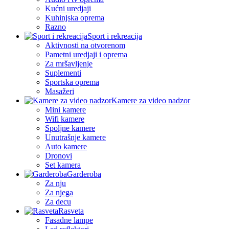
Kućni uredjaji
Kuhinjska oprema
Razno
Sport i rekreacija
Aktivnosti na otvorenom
Pametni uredjaji i oprema
Za mršavljenje
Suplementi
Sportska oprema
Masažeri
Kamere za video nadzor
Mini kamere
Wifi kamere
Spoljne kamere
Unutrašnje kamere
Auto kamere
Dronovi
Set kamera
Garderoba
Za nju
Za njega
Za decu
Rasveta
Fasadne lampe