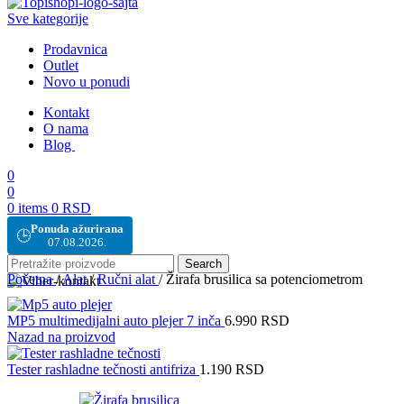
Sve kategorije
Prodavnica
Outlet
Novo u ponudi
Kontakt
O nama
Blog
0
0
0
items
0
RSD
Ponuda ažurirana
🕒
07.08.2026.
Search
Početna
/
Alat
/
Ručni alat
/
Žirafa brusilica sa potenciometrom
MP5 multimedijalni auto plejer 7 inča
6.990
RSD
Nazad na proizvod
Tester rashladne tečnosti antifriza
1.190
RSD