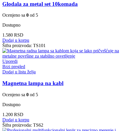
Glodala za metal set 10komada
Ocenjeno sa
0
od 5
Dostupno
1.580
RSD
Dodaj u korpu
Šifra proizvoda:
TS101
Uporedi
Brzi pregled
Dodaj u listu želja
Magnetna lampa na kabl
Ocenjeno sa
0
od 5
Dostupno
1.200
RSD
Dodaj u korpu
Šifra proizvoda:
TS62