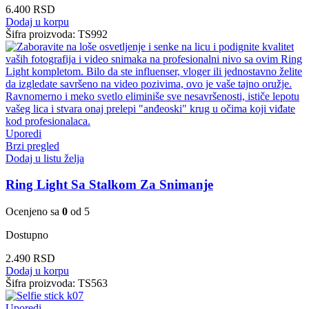
6.400
RSD
Dodaj u korpu
Šifra proizvoda:
TS992
Uporedi
Brzi pregled
Dodaj u listu želja
Ring Light Sa Stalkom Za Snimanje
Ocenjeno sa
0
od 5
Dostupno
2.490
RSD
Dodaj u korpu
Šifra proizvoda:
TS563
Uporedi