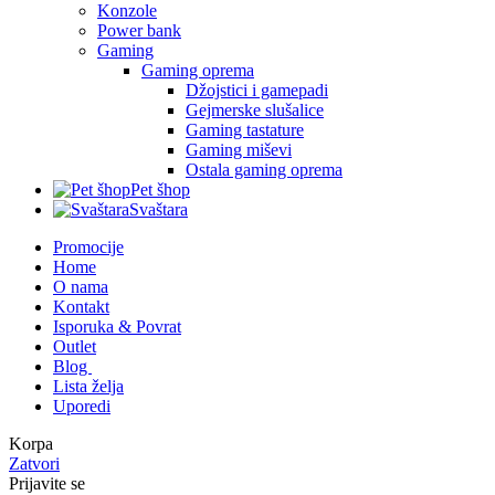
Konzole
Power bank
Gaming
Gaming oprema
Džojstici i gamepadi
Gejmerske slušalice
Gaming tastature
Gaming miševi
Ostala gaming oprema
Pet šhop
Svaštara
Promocije
Home
O nama
Kontakt
Isporuka & Povrat
Outlet
Blog
Lista želja
Uporedi
Korpa
Zatvori
Prijavite se