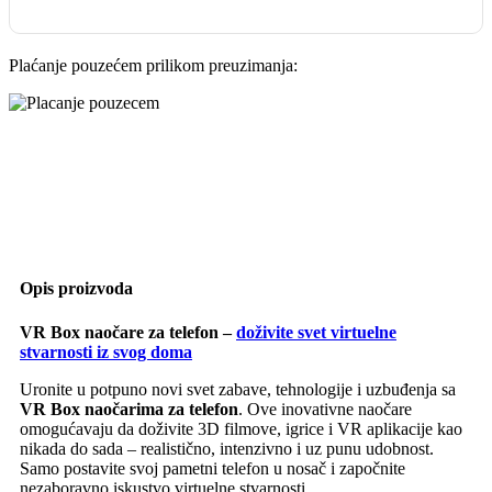
Plaćanje pouzećem prilikom preuzimanja:
Opis proizvoda
VR Box naočare za telefon –
doživite svet virtuelne
stvarnosti iz svog doma
Uronite u potpuno novi svet zabave, tehnologije i uzbuđenja sa
VR Box naočarima za telefon
. Ove inovativne naočare
omogućavaju da doživite 3D filmove, igrice i VR aplikacije kao
nikada do sada – realistično, intenzivno i uz punu udobnost.
Samo postavite svoj pametni telefon u nosač i započnite
nezaboravno iskustvo virtuelne stvarnosti.