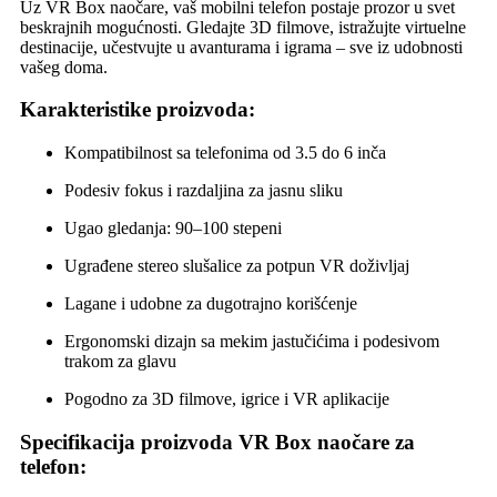
Uz VR Box naočare, vaš mobilni telefon postaje prozor u svet
beskrajnih mogućnosti. Gledajte 3D filmove, istražujte virtuelne
destinacije, učestvujte u avanturama i igrama – sve iz udobnosti
vašeg doma.
Karakteristike proizvoda:
Kompatibilnost sa telefonima od 3.5 do 6 inča
Podesiv fokus i razdaljina za jasnu sliku
Ugao gledanja: 90–100 stepeni
Ugrađene stereo slušalice za potpun VR doživljaj
Lagane i udobne za dugotrajno korišćenje
Ergonomski dizajn sa mekim jastučićima i podesivom
trakom za glavu
Pogodno za 3D filmove, igrice i VR aplikacije
Specifikacija proizvoda VR Box naočare za
telefon: