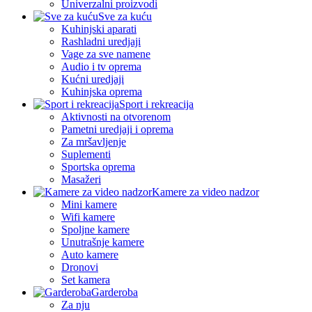
Univerzalni proizvodi
Sve za kuću
Kuhinjski aparati
Rashladni uredjaji
Vage za sve namene
Audio i tv oprema
Kućni uredjaji
Kuhinjska oprema
Sport i rekreacija
Aktivnosti na otvorenom
Pametni uredjaji i oprema
Za mršavljenje
Suplementi
Sportska oprema
Masažeri
Kamere za video nadzor
Mini kamere
Wifi kamere
Spoljne kamere
Unutrašnje kamere
Auto kamere
Dronovi
Set kamera
Garderoba
Za nju