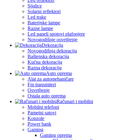
Led reflektori
Sijalice
Solarni reflektori
Led trake
Baterijske lampe
Razne lampe
Led paneli spotovi plafonjere
Novogodišnje osvetljenje
Dekoracija
Novogodišnja dekoracija
Baštenska dekoracija
Kućna dekoracija
Razna dekoracija
Auto oprema
Alat za automehaničare
Fm transmiteri
Osvetljenje
Ostala auto oprema
Računari i mobilni
Mobilni telefoni
Pametni satovi
Konzole
Power bank
Gaming
Gaming oprema