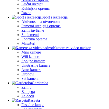
Kućni uredjaji
Kuhinjska oprema
Razno
Sport i rekreacija
Aktivnosti na otvorenom
Pametni uredjaji i oprema
Za mršavljenje
Suplementi
Sportska oprema
Masažeri
Kamere za video nadzor
Mini kamere
Wifi kamere
Spoljne kamere
Unutrašnje kamere
Auto kamere
Dronovi
Set kamera
Garderoba
Za nju
Za njega
Za decu
Rasveta
Fasadne lampe