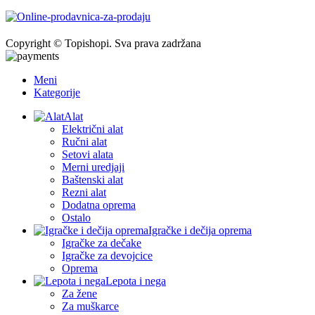
Copyright © Topishopi. Sva prava zadržana
Meni
Kategorije
Alat
Električni alat
Ručni alat
Setovi alata
Merni uredjaji
Baštenski alat
Rezni alat
Dodatna oprema
Ostalo
Igračke i dečija oprema
Igračke za dečake
Igračke za devojcice
Oprema
Lepota i nega
Za žene
Za muškarce