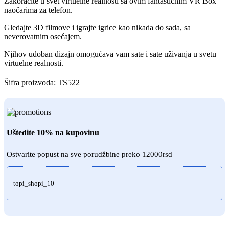
Zakoračite u svet virtuelne realnosti sa ovim fantastičnim VR Box
naočarima za telefon.
Gledajte 3D filmove i igrajte igrice kao nikada do sada, sa
neverovatnim osećajem.
Njihov udoban dizajn omogućava vam sate i sate uživanja u svetu
virtuelne realnosti.
Šifra proizvoda:
TS522
Uštedite 10% na kupovinu
Ostvarite popust na sve porudžbine preko 12000rsd
topi_shopi_10