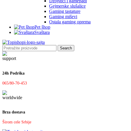
Džojstici i gamepadi
Gejmerske slušalice
Gaming tastature
Gaming miševi
Ostala gaming oprema
Pet šhop
Svaštara
Search
24h Podrška
065/80-70-453
Brza dostava
Širom cele Srbije