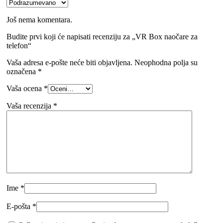
Još nema komentara.
Budite prvi koji će napisati recenziju za „VR Box naočare za
telefon“
Vaša adresa e-pošte neće biti objavljena.
Neophodna polja su
označena
*
Vaša ocena
*
Vaša recenzija
*
Ime
*
E-pošta
*