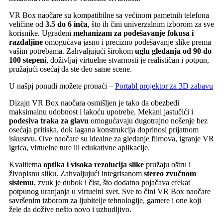
VR Box naočare su kompatibilne sa većinom pametnih telefona
veličine od
3.5 do 6 inča
, što ih čini univerzalnim izborom za sve
korisnike. Ugrađeni
mehanizam za podešavanje fokusa i
razdaljine
omogućava jasno i precizno podešavanje slike prema
vašim potrebama. Zahvaljujući širokom
uglu gledanja od 90 do
100 stepeni
, doživljaj virtuelne stvarnosti je realističan i potpun,
pružajući osećaj da ste deo same scene.
U našpj ponudi možete pronaći –
Portabl projektor za 3D zabavu
Dizajn VR Box naočara osmišljen je tako da obezbedi
maksimalnu udobnost i lakoću upotrebe. Mekani jastučići i
podesiva traka za glavu
omogućavaju dugotrajno nošenje bez
osećaja pritiska, dok lagana konstrukcija doprinosi prijatnom
iskustvu. Ove naočare su idealne za gledanje filmova, igranje VR
igrica, virtuelne ture ili edukativne aplikacije.
Kvalitetna
optika i visoka rezolucija slike
pružaju oštru i
živopisnu sliku. Zahvaljujući integrisanom
stereo zvučnom
sistemu
, zvuk je dubok i čist, što dodatno pojačava efekat
potpunog uranjanja u virtuelni svet. Sve to čini VR Box naočare
savršenim izborom za ljubitelje tehnologije, gamere i one koji
žele da dožive nešto novo i uzbudljivo.