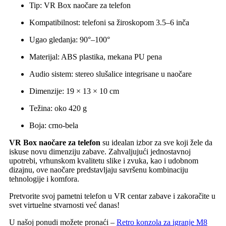
Tip: VR Box naočare za telefon
Kompatibilnost: telefoni sa žiroskopom 3.5–6 inča
Ugao gledanja: 90°–100°
Materijal: ABS plastika, mekana PU pena
Audio sistem: stereo slušalice integrisane u naočare
Dimenzije: 19 × 13 × 10 cm
Težina: oko 420 g
Boja: crno-bela
VR Box naočare za telefon
su idealan izbor za sve koji žele da
iskuse novu dimenziju zabave. Zahvaljujući jednostavnoj
upotrebi, vrhunskom kvalitetu slike i zvuka, kao i udobnom
dizajnu, ove naočare predstavljaju savršenu kombinaciju
tehnologije i komfora.
Pretvorite svoj pametni telefon u VR centar zabave i zakoračite u
svet virtuelne stvarnosti već danas!
U našoj ponudi možete pronaći –
Retro konzola za igranje M8