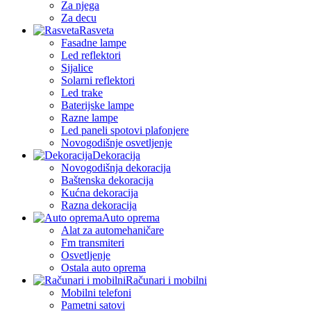
Za njega
Za decu
Rasveta
Fasadne lampe
Led reflektori
Sijalice
Solarni reflektori
Led trake
Baterijske lampe
Razne lampe
Led paneli spotovi plafonjere
Novogodišnje osvetljenje
Dekoracija
Novogodišnja dekoracija
Baštenska dekoracija
Kućna dekoracija
Razna dekoracija
Auto oprema
Alat za automehaničare
Fm transmiteri
Osvetljenje
Ostala auto oprema
Računari i mobilni
Mobilni telefoni
Pametni satovi