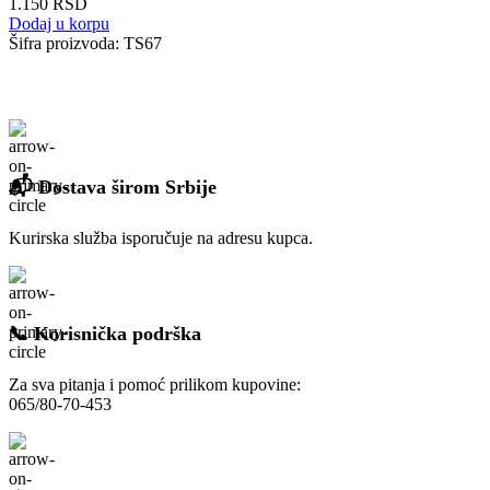
1.150
RSD
Dodaj u korpu
Šifra proizvoda:
TS67
📬 Dostava širom Srbije
Kurirska služba isporučuje na adresu kupca.
📞 Korisnička podrška
Za sva pitanja i pomoć prilikom kupovine:
065/80-70-453