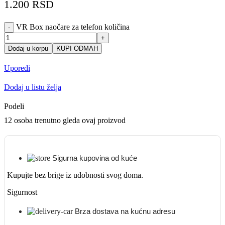
1.200
RSD
VR Box naočare za telefon količina
-
+
Dodaj u korpu
KUPI ODMAH
Uporedi
Dodaj u listu želja
Podeli
12
osoba trenutno gleda ovaj proizvod
Sigurna kupovina od kuće
Kupujte bez brige iz udobnosti svog doma.
Sigurnost
Brza dostava na kućnu adresu