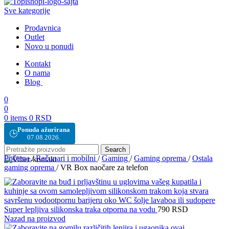
Sve kategorije
Prodavnica
Outlet
Novo u ponudi
Kontakt
O nama
Blog
0
0
0
items
0
RSD
Ponuda ažurirana
🕒
07.08.2026.
Search
Početna
/
Računari i mobilni
/
Gaming
/
Gaming oprema
/
Ostala
gaming oprema
/
VR Box naočare za telefon
Super lepljiva silikonska traka otporna na vodu
790
RSD
Nazad na proizvod