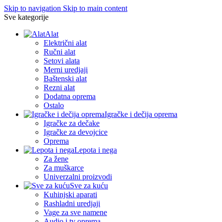
Skip to navigation
Skip to main content
Sve kategorije
Alat
Električni alat
Ručni alat
Setovi alata
Merni uredjaji
Baštenski alat
Rezni alat
Dodatna oprema
Ostalo
Igračke i dečija oprema
Igračke za dečake
Igračke za devojcice
Oprema
Lepota i nega
Za žene
Za muškarce
Univerzalni proizvodi
Sve za kuću
Kuhinjski aparati
Rashladni uredjaji
Vage za sve namene
Audio i tv oprema