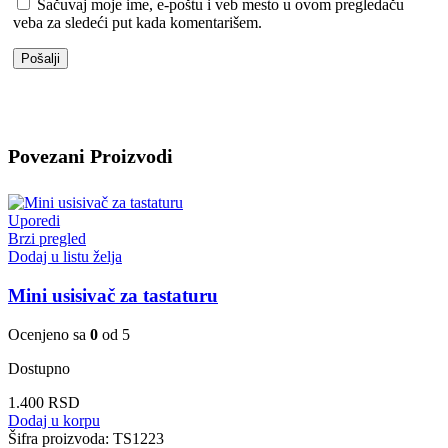
Sačuvaj moje ime, e-poštu i veb mesto u ovom pregledaču
veba za sledeći put kada komentarišem.
Povezani Proizvodi
Uporedi
Brzi pregled
Dodaj u listu želja
Mini usisivač za tastaturu
Ocenjeno sa
0
od 5
Dostupno
1.400
RSD
Dodaj u korpu
Šifra proizvoda:
TS1223