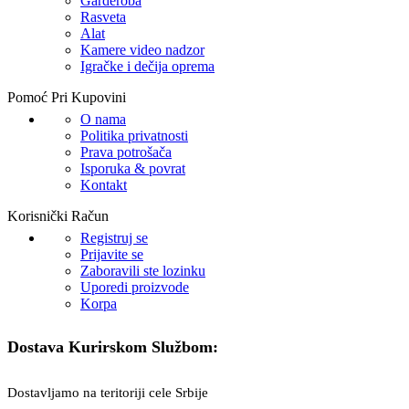
Garderoba
Rasveta
Alat
Kamere video nadzor
Igračke i dečija oprema
Pomoć Pri Kupovini
O nama
Politika privatnosti
Prava potrošača
Isporuka & povrat
Kontakt
Korisnički Račun
Registruj se
Prijavite se
Zaboravili ste lozinku
Uporedi proizvode
Korpa
Dostava Kurirskom Službom:
Dostavljamo na teritoriji cele Srbije