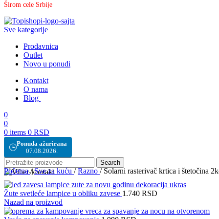
Širom cele Srbije
Sve kategorije
Prodavnica
Outlet
Novo u ponudi
Kontakt
O nama
Blog
0
0
0
items
0
RSD
Ponuda ažurirana
🕒
07.08.2026.
Search
Početna
/
Sve za kuću
/
Razno
/
Solarni rasterivač krtica i štetočina 
Žute svetleće lampice u obliku zavese
1.740
RSD
Nazad na proizvod