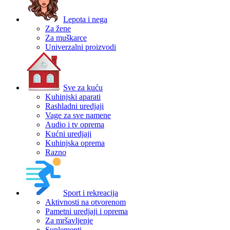
Lepota i nega
Za žene
Za muškarce
Univerzalni proizvodi
Sve za kuću
Kuhinjski aparati
Rashladni uredjaji
Vage za sve namene
Audio i tv oprema
Kućni uredjaji
Kuhinjska oprema
Razno
Sport i rekreacija
Aktivnosti na otvorenom
Pametni uredjaji i oprema
Za mršavljenje
Suplementi