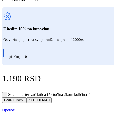
Uštedite 10% na kupovinu
Ostvarite popust na sve porudžbine preko 12000rsd
topi_shopi_10
1.190
RSD
Solarni rasterivač krtica i štetočina 2kom količina
-
Dodaj u korpu
KUPI ODMAH
Uporedi