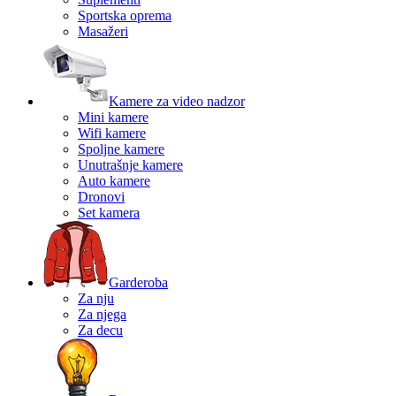
Sportska oprema
Masažeri
Kamere za video nadzor
Mini kamere
Wifi kamere
Spoljne kamere
Unutrašnje kamere
Auto kamere
Dronovi
Set kamera
Garderoba
Za nju
Za njega
Za decu