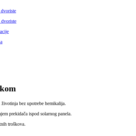
 2kom
ih životinja bez upotrebe hemikalija.
njem prekidača ispod solarnog panela.
nih troškova.