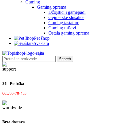
Gaming
Gaming oprema
Džojstici i gamepadi
Gejmerske slušalice
Gaming tastature
Gaming miševi
Ostala gaming oprema
Pet šhop
Svaštara
Search
24h Podrška
065/80-70-453
Brza dostava