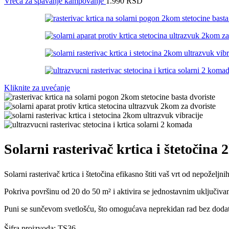
Vreća za spavanje kampovanje
1.990
RSD
Kliknite za uvećanje
Solarni rasterivač krtica i štetočina
Solarni rasterivač krtica i štetočina efikasno štiti vaš vrt od nepoželjn
Pokriva površinu od 20 do 50 m² i aktivira se jednostavnim uključiva
Puni se sunčevom svetlošću, što omogućava neprekidan rad bez dodat
Šifra proizvoda:
TS36