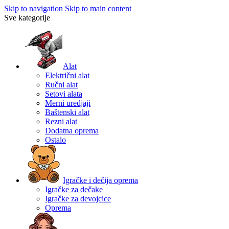
Skip to navigation
Skip to main content
Sve kategorije
Alat
Električni alat
Ručni alat
Setovi alata
Merni uredjaji
Baštenski alat
Rezni alat
Dodatna oprema
Ostalo
Igračke i dečija oprema
Igračke za dečake
Igračke za devojcice
Oprema