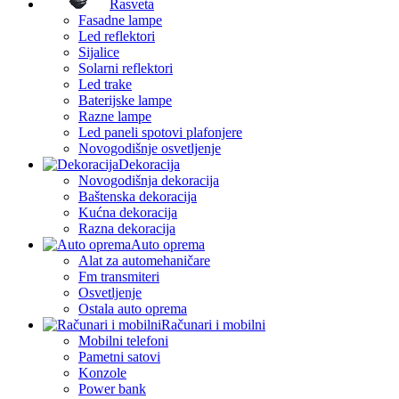
Rasveta
Fasadne lampe
Led reflektori
Sijalice
Solarni reflektori
Led trake
Baterijske lampe
Razne lampe
Led paneli spotovi plafonjere
Novogodišnje osvetljenje
Dekoracija
Novogodišnja dekoracija
Baštenska dekoracija
Kućna dekoracija
Razna dekoracija
Auto oprema
Alat za automehaničare
Fm transmiteri
Osvetljenje
Ostala auto oprema
Računari i mobilni
Mobilni telefoni
Pametni satovi
Konzole
Power bank