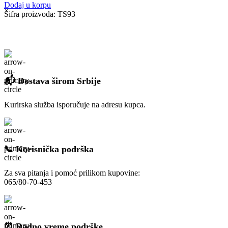
Dodaj u korpu
Šifra proizvoda:
TS93
📬 Dostava širom Srbije
Kurirska služba isporučuje na adresu kupca.
📞 Korisnička podrška
Za sva pitanja i pomoć prilikom kupovine:
065/80-70-453
⏰ Radno vreme podrške