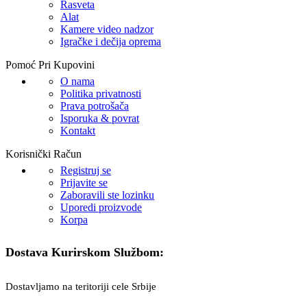
Rasveta
Alat
Kamere video nadzor
Igračke i dečija oprema
Pomoć Pri Kupovini
O nama
Politika privatnosti
Prava potrošača
Isporuka & povrat
Kontakt
Korisnički Račun
Registruj se
Prijavite se
Zaboravili ste lozinku
Uporedi proizvode
Korpa
Dostava Kurirskom Službom:
Dostavljamo na teritoriji cele Srbije