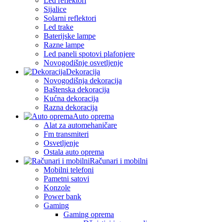
Led reflektori
Sijalice
Solarni reflektori
Led trake
Baterijske lampe
Razne lampe
Led paneli spotovi plafonjere
Novogodišnje osvetljenje
Dekoracija
Novogodišnja dekoracija
Baštenska dekoracija
Kućna dekoracija
Razna dekoracija
Auto oprema
Alat za automehaničare
Fm transmiteri
Osvetljenje
Ostala auto oprema
Računari i mobilni
Mobilni telefoni
Pametni satovi
Konzole
Power bank
Gaming
Gaming oprema