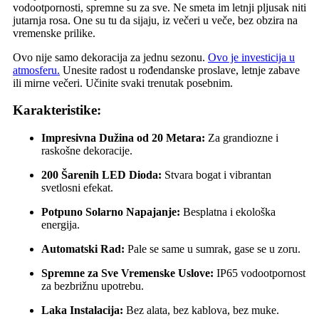
vodootpornosti, spremne su za sve. Ne smeta im letnji pljusak niti
jutarnja rosa. One su tu da sijaju, iz večeri u veče, bez obzira na
vremenske prilike.
Ovo nije samo dekoracija za jednu sezonu.
Ovo je investicija u
atmosferu.
Unesite radost u rođendanske proslave, letnje zabave
ili mirne večeri. Učinite svaki trenutak posebnim.
Karakteristike:
Impresivna Dužina od 20 Metara:
Za grandiozne i
raskošne dekoracije.
200 Šarenih LED Dioda:
Stvara bogat i vibrantan
svetlosni efekat.
Potpuno Solarno Napajanje:
Besplatna i ekološka
energija.
Automatski Rad:
Pale se same u sumrak, gase se u zoru.
Spremne za Sve Vremenske Uslove:
IP65 vodootpornost
za bezbrižnu upotrebu.
Laka Instalacija:
Bez alata, bez kablova, bez muke.