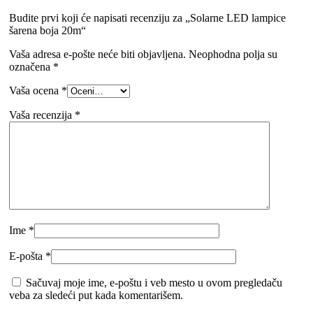
Budite prvi koji će napisati recenziju za „Solarne LED lampice
šarena boja 20m“
Vaša adresa e-pošte neće biti objavljena.
Neophodna polja su
označena
*
Vaša ocena
*
Vaša recenzija
*
Ime
*
E-pošta
*
Sačuvaj moje ime, e-poštu i veb mesto u ovom pregledaču
veba za sledeći put kada komentarišem.