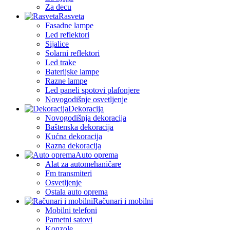
Za decu
Rasveta
Fasadne lampe
Led reflektori
Sijalice
Solarni reflektori
Led trake
Baterijske lampe
Razne lampe
Led paneli spotovi plafonjere
Novogodišnje osvetljenje
Dekoracija
Novogodišnja dekoracija
Baštenska dekoracija
Kućna dekoracija
Razna dekoracija
Auto oprema
Alat za automehaničare
Fm transmiteri
Osvetljenje
Ostala auto oprema
Računari i mobilni
Mobilni telefoni
Pametni satovi
Konzole