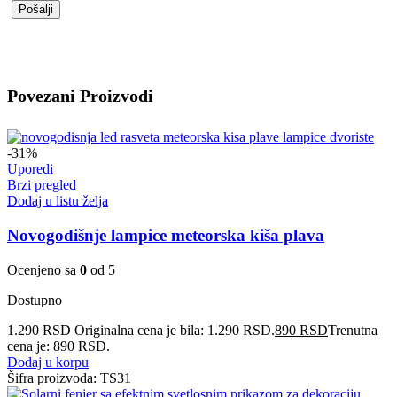
Povezani Proizvodi
-31%
Uporedi
Brzi pregled
Dodaj u listu želja
Novogodišnje lampice meteorska kiša plava
Ocenjeno sa
0
od 5
Dostupno
1.290
RSD
Originalna cena je bila: 1.290 RSD.
890
RSD
Trenutna
cena je: 890 RSD.
Dodaj u korpu
Šifra proizvoda:
TS31