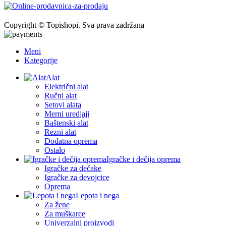
Copyright © Topishopi. Sva prava zadržana
Meni
Kategorije
Alat
Električni alat
Ručni alat
Setovi alata
Merni uredjaji
Baštenski alat
Rezni alat
Dodatna oprema
Ostalo
Igračke i dečija oprema
Igračke za dečake
Igračke za devojcice
Oprema
Lepota i nega
Za žene
Za muškarce
Univerzalni proizvodi