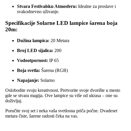
Stvara Festivalsku Atmosferu:
Idealne za proslave i
svakodnevno uživanje.
Specifikacije Solarne LED lampice šarena boja
20m:
Dužina lampica:
20 Metara
Broj LED sijalica:
200
Vodootpornost:
IP 65
Boja svetla:
Šarena (RGB)
Napajanje:
Solarno
Oslobodite svoju kreativnost. Pretvorite svoje dvorište u mesto
gde se stvara magija. Ove lampice su više od ukrasa – one su
doživljaj.
Poručite svoj set i neka vaša svetlosna priča počne. Dvadeset
metara čiste, šarene radosti čeka na vas.