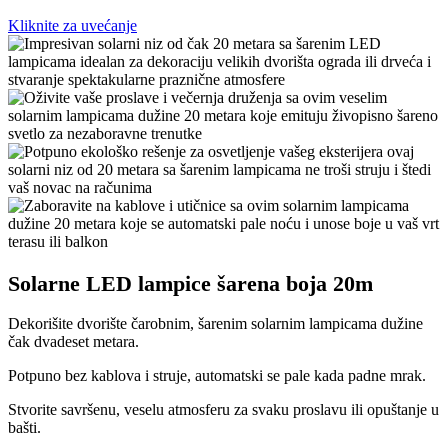
Kliknite za uvećanje
Solarne LED lampice šarena boja 20m
Dekorišite dvorište čarobnim, šarenim solarnim lampicama dužine
čak dvadeset metara.
Potpuno bez kablova i struje, automatski se pale kada padne mrak.
Stvorite savršenu, veselu atmosferu za svaku proslavu ili opuštanje u
bašti.