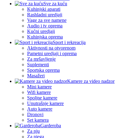
Sve za kuću
Kuhinjski aparati
Rashladni uredjaji
Vage za sve namene
Audio i tv oprema
Kućni uredjaji
Kuhinjska oprema
Sport i rekreacija
Aktivnosti na otvorenom
Pametni uredjaji i oprema
Za mršavljenje
Suplementi
Sportska oprema
Masažeri
Kamere za video nadzor
Mini kamere
Wifi kamere
Spoljne kamere
Unutrašnje kamere
Auto kamere
Dronovi
Set kamera
Garderoba
Za nju
Za njega