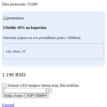
Šifra proizvoda:
TS289
Uštedite 10% na kupovinu
Ostvarite popust na sve porudžbine preko 12000rsd
topi_shopi_10
1.190
RSD
Solarne LED lampice šarena boja 20m količina
-
+
Dodaj u korpu
KUPI ODMAH
Uporedi