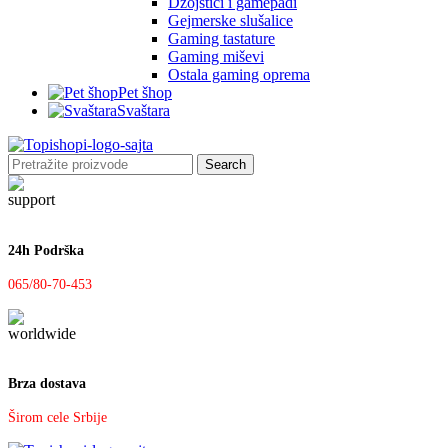
Džojstici i gamepadi
Gejmerske slušalice
Gaming tastature
Gaming miševi
Ostala gaming oprema
Pet šhop
Svaštara
Search
24h Podrška
065/80-70-453
Brza dostava
Širom cele Srbije