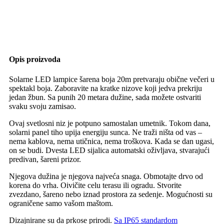
Opis proizvoda
Solarne LED lampice šarena boja 20m pretvaraju obične večeri u
spektakl boja. Zaboravite na kratke nizove koji jedva prekriju
jedan žbun. Sa punih 20 metara dužine, sada možete ostvariti
svaku svoju zamisao.
Ovaj svetlosni niz je potpuno samostalan umetnik. Tokom dana,
solarni panel tiho upija energiju sunca. Ne traži ništa od vas –
nema kablova, nema utičnica, nema troškova. Kada se dan ugasi,
on se budi. Dvesta LED sijalica automatski oživljava, stvarajući
predivan, šareni prizor.
Njegova dužina je njegova najveća snaga. Obmotajte drvo od
korena do vrha. Oivičite celu terasu ili ogradu. Stvorite
zvezdano, šareno nebo iznad prostora za sedenje. Mogućnosti su
ograničene samo vašom maštom.
Dizajnirane su da prkose prirodi.
Sa IP65 standardom