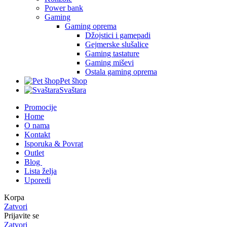
Power bank
Gaming
Gaming oprema
Džojstici i gamepadi
Gejmerske slušalice
Gaming tastature
Gaming miševi
Ostala gaming oprema
Pet šhop
Svaštara
Promocije
Home
O nama
Kontakt
Isporuka & Povrat
Outlet
Blog
Lista želja
Uporedi
Korpa
Zatvori
Prijavite se
Zatvori