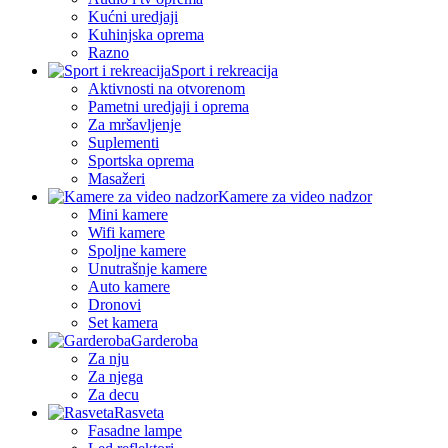
Kućni uredjaji
Kuhinjska oprema
Razno
Sport i rekreacija
Aktivnosti na otvorenom
Pametni uredjaji i oprema
Za mršavljenje
Suplementi
Sportska oprema
Masažeri
Kamere za video nadzor
Mini kamere
Wifi kamere
Spoljne kamere
Unutrašnje kamere
Auto kamere
Dronovi
Set kamera
Garderoba
Za nju
Za njega
Za decu
Rasveta
Fasadne lampe