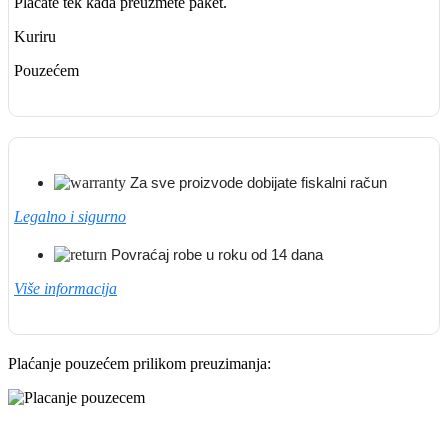
Plaćate tek kada preuzmete paket.
Kuriru
Pouzećem
Za sve proizvode dobijate fiskalni račun
Legalno i sigurno
Povraćaj robe u roku od 14 dana
Više informacija
Plaćanje pouzećem prilikom preuzimanja: