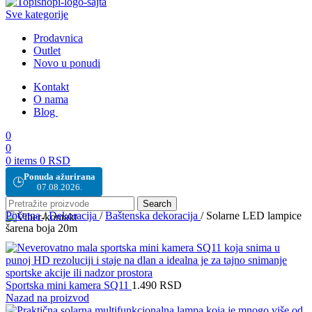
Sve kategorije
Prodavnica
Outlet
Novo u ponudi
Kontakt
O nama
Blog
0
0
0
items
0
RSD
Ponuda ažurirana
🕒
07.08.2026.
Search
Početna
/
Dekoracija
/
Baštenska dekoracija
/
Solarne LED lampice
šarena boja 20m
Sportska mini kamera SQ11
1.490
RSD
Nazad na proizvod