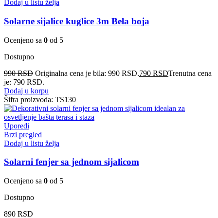
Dodaj u listu želja
Solarne sijalice kuglice 3m Bela boja
Ocenjeno sa
0
od 5
Dostupno
990
RSD
Originalna cena je bila: 990 RSD.
790
RSD
Trenutna cena
je: 790 RSD.
Dodaj u korpu
Šifra proizvoda:
TS130
Uporedi
Brzi pregled
Dodaj u listu želja
Solarni fenjer sa jednom sijalicom
Ocenjeno sa
0
od 5
Dostupno
890
RSD