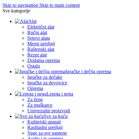
Skip to navigation
Skip to main content
Sve kategorije
Alat
Električni alat
Ručni alat
Setovi alata
Merni uredjaji
Baštenski alat
Rezni alat
Dodatna oprema
Ostalo
Igračke i dečija oprema
Igračke za dečake
Igračke za devojcice
Oprema
Lepota i nega
Za žene
Za muškarce
Univerzalni proizvodi
Sve za kuću
Kuhinjski aparati
Rashladni uredjaji
Vage za sve namene
Audio i tv oprema