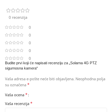
0 recenzija
0
0
0
0
0
Budite prvi koji će napisati recenziju za „Solarna 4G PTZ
sigurnosna kamera“
Vaša adresa e-pošte neće biti objavljena.
Neophodna polja
*
su označena
*
Vaša ocena
*
Vaša recenzija