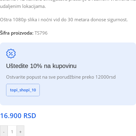
udaljenim lokacijama.
Oštra 1080p slika i noćni vid do 30 metara donose sigurnost.
Šifra proizvoda:
TS796
Uštedite 10% na kupovinu
Ostvarite popust na sve porudžbine preko 12000rsd
topi_shopi_10
16.900
RSD
-
+