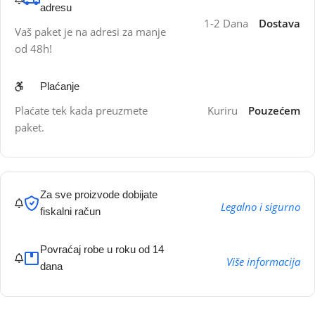
adresu
1-2 Dana
Dostava
Vaš paket je na adresi za manje
od 48h!
Plaćanje
Plaćate tek kada preuzmete
Kuriru
Pouzećem
paket.
Za sve proizvode dobijate
Legalno i sigurno
fiskalni račun
Povraćaj robe u roku od 14
Više informacija
dana