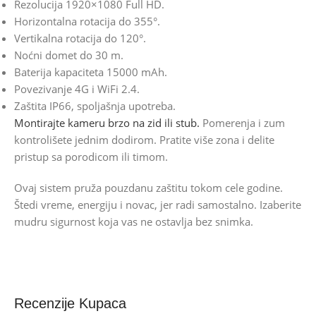
Rezolucija 1920×1080 Full HD.
Horizontalna rotacija do 355°.
Vertikalna rotacija do 120°.
Noćni domet do 30 m.
Baterija kapaciteta 15000 mAh.
Povezivanje 4G i WiFi 2.4.
Zaštita IP66, spoljašnja upotreba.
Montirajte kameru brzo na zid ili stub.
Pomerenja i zum
kontrolišete jednim dodirom. Pratite više zona i delite
pristup sa porodicom ili timom.
Ovaj sistem pruža pouzdanu zaštitu tokom cele godine.
Štedi vreme, energiju i novac, jer radi samostalno. Izaberite
mudru sigurnost koja vas ne ostavlja bez snimka.
Recenzije Kupaca