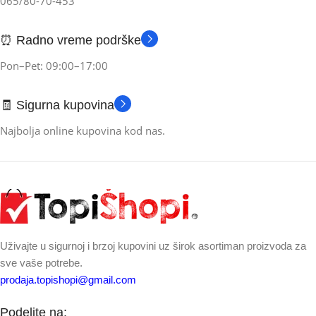
065/80-70-453
⏰ Radno vreme podrške
Pon–Pet: 09:00–17:00
🧾 Sigurna kupovina
Najbolja online kupovina kod nas.
Uživajte u sigurnoj i brzoj kupovini uz širok asortiman proizvoda za
sve vaše potrebe.
prodaja.topishopi@gmail.com
Podelite na: