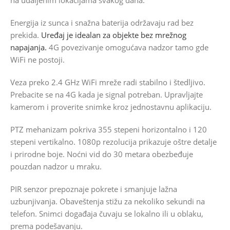
na udaljenim lokacijama svakog dana.
Energija iz sunca i snažna baterija održavaju rad bez
prekida.
Uređaj je idealan za objekte bez mrežnog
napajanja.
4G povezivanje omogućava nadzor tamo gde
WiFi ne postoji.
Veza preko 2.4 GHz WiFi mreže radi stabilno i štedljivo.
Prebacite se na 4G kada je signal potreban. Upravljajte
kamerom i proverite snimke kroz jednostavnu aplikaciju.
PTZ mehanizam pokriva 355 stepeni horizontalno i 120
stepeni vertikalno. 1080p rezolucija prikazuje oštre detalje
i prirodne boje. Noćni vid do 30 metara obezbeđuje
pouzdan nadzor u mraku.
PIR senzor prepoznaje pokrete i smanjuje lažna
uzbunjivanja. Obaveštenja stižu za nekoliko sekundi na
telefon. Snimci događaja čuvaju se lokalno ili u oblaku,
prema podešavanju.