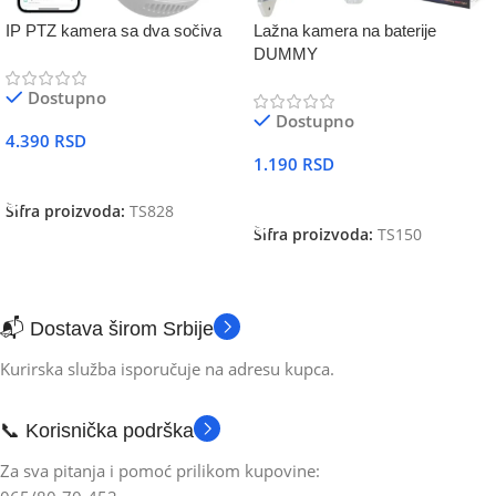
IP PTZ kamera sa dva sočiva
Lažna kamera na baterije
DUMMY
Dostupno
Dostupno
4.390
RSD
1.190
RSD
DODAJ U KORPU
DODAJ U KORPU
Šifra proizvoda:
TS828
Šifra proizvoda:
TS150
📬 Dostava širom Srbije
Kurirska služba isporučuje na adresu kupca.
📞 Korisnička podrška
Za sva pitanja i pomoć prilikom kupovine: