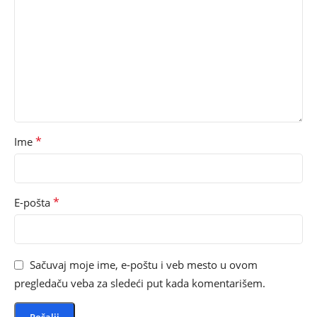
*
Ime
*
E-pošta
Sačuvaj moje ime, e-poštu i veb mesto u ovom
pregledaču veba za sledeći put kada komentarišem.