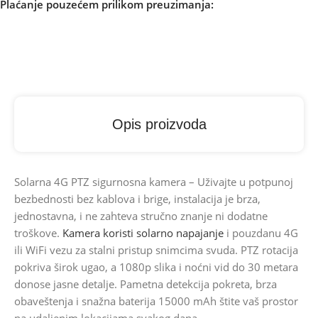
Plaćanje pouzećem prilikom preuzimanja:
Opis proizvoda
Solarna 4G PTZ sigurnosna kamera – Uživajte u potpunoj
bezbednosti bez kablova i brige, instalacija je brza,
jednostavna, i ne zahteva stručno znanje ni dodatne
troškove.
Kamera koristi solarno napajanje
i pouzdanu 4G
ili WiFi vezu za stalni pristup snimcima svuda. PTZ rotacija
pokriva širok ugao, a 1080p slika i noćni vid do 30 metara
donose jasne detalje. Pametna detekcija pokreta, brza
obaveštenja i snažna baterija 15000 mAh štite vaš prostor