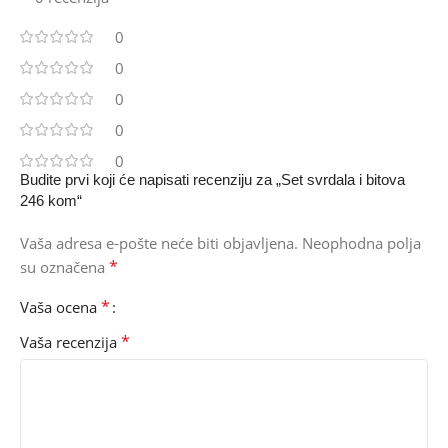
0
0
0
0
0
Budite prvi koji će napisati recenziju za „Set svrdala i bitova
246 kom“
Vaša adresa e-pošte neće biti objavljena.
Neophodna polja
*
su označena
*
Vaša ocena
*
Vaša recenzija