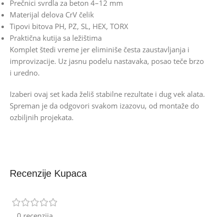
Prečnici svrdla za beton 4–12 mm
Materijal delova CrV čelik
Tipovi bitova PH, PZ, SL, HEX, TORX
Praktična kutija sa ležištima
Komplet štedi vreme jer eliminiše česta zaustavljanja i
improvizacije. Uz jasnu podelu nastavaka, posao teče brzo
i uredno.
Izaberi ovaj set kada želiš stabilne rezultate i dug vek alata.
Spreman je da odgovori svakom izazovu, od montaže do
ozbiljnih projekata.
Recenzije Kupaca
0 recenzija