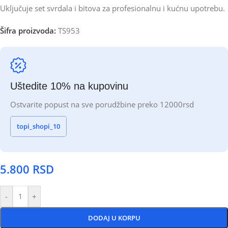
Uključuje set svrdala i bitova za profesionalnu i kućnu upotrebu.
Šifra proizvoda:
TS953
Uštedite 10% na kupovinu
Ostvarite popust na sve porudžbine preko 12000rsd
topi_shopi_10
5.800
RSD
-
+
DODAJ U KORPU