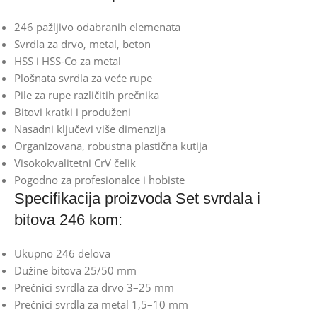
246 pažljivo odabranih elemenata
Svrdla za drvo, metal, beton
HSS i HSS-Co za metal
Plošnata svrdla za veće rupe
Pile za rupe različitih prečnika
Bitovi kratki i produženi
Nasadni ključevi više dimenzija
Organizovana, robustna plastična kutija
Visokokvalitetni CrV čelik
Pogodno za profesionalce i hobiste
Specifikacija proizvoda Set svrdala i
bitova 246 kom:
Ukupno 246 delova
Dužine bitova 25/50 mm
Prečnici svrdla za drvo 3–25 mm
Prečnici svrdla za metal 1,5–10 mm