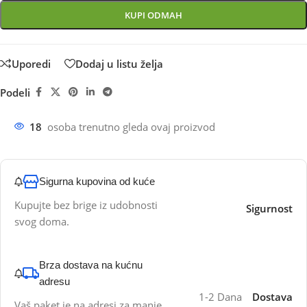
KUPI ODMAH
Uporedi
Dodaj u listu želja
Podeli
18
osoba trenutno gleda ovaj proizvod
Sigurna kupovina od kuće
Kupujte bez brige iz udobnosti
Sigurnost
svog doma.
Brza dostava na kućnu
adresu
1-2 Dana
Dostava
Vaš paket je na adresi za manje