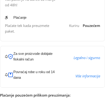
od 48h!
Plaćanje
Plaćate tek kada preuzmete
Kuriru
Pouzećem
paket.
Za sve proizvode dobijate
Legalno i sigurno
fiskalni račun
Povraćaj robe u roku od 14
Više informacija
dana
Plaćanje pouzećem prilikom preuzimanja: