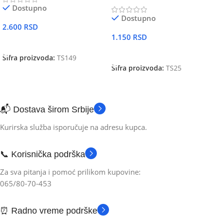
Dostupno
Dostupno
2.600
RSD
1.150
RSD
DODAJ U KORPU
DODAJ U KORPU
Šifra proizvoda:
TS149
Šifra proizvoda:
TS25
📬 Dostava širom Srbije
Kurirska služba isporučuje na adresu kupca.
📞 Korisnička podrška
Za sva pitanja i pomoć prilikom kupovine:
065/80-70-453
⏰ Radno vreme podrške