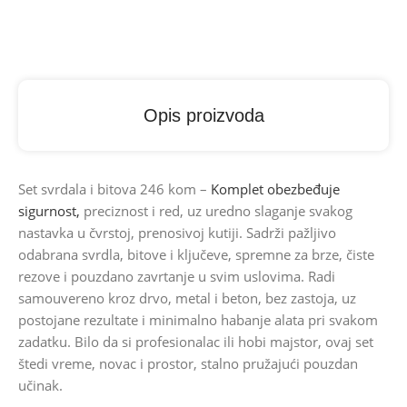
Opis proizvoda
Set svrdala i bitova 246 kom –
Komplet obezbeđuje
sigurnost,
preciznost i red, uz uredno slaganje svakog
nastavka u čvrstoj, prenosivoj kutiji. Sadrži pažljivo
odabrana svrdla, bitove i ključeve, spremne za brze, čiste
rezove i pouzdano zavrtanje u svim uslovima. Radi
samouvereno kroz drvo, metal i beton, bez zastoja, uz
postojane rezultate i minimalno habanje alata pri svakom
zadatku. Bilo da si profesionalac ili hobi majstor, ovaj set
štedi vreme, novac i prostor, stalno pružajući pouzdan
učinak.