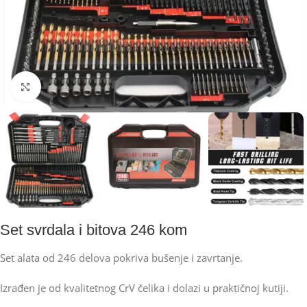
Kliknite za uvećanje
Set svrdala i bitova 246 kom
Set alata od 246 delova pokriva bušenje i zavrtanje.
Izrađen je od kvalitetnog CrV čelika i dolazi u praktičnoj kutiji.