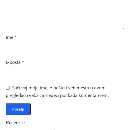
*
Ime
*
E-pošta
Sačuvaj moje ime, e-poštu i veb mesto u ovom
pregledaču veba za sledeći put kada komentarišem.
Recenzije