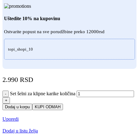
Uštedite 10% na kupovinu
Ostvarite popust na sve porudžbine preko 12000rsd
topi_shopi_10
2.990
RSD
Set šelni za klipne karike količina
-
+
Dodaj u korpu
KUPI ODMAH
Uporedi
Dodaj u listu želja