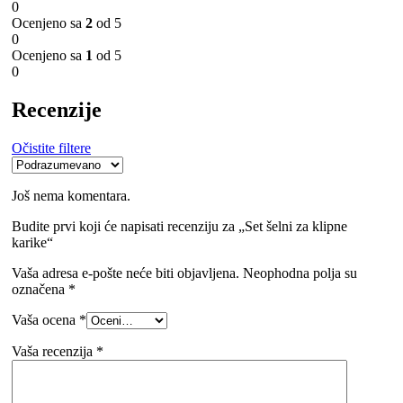
0
Ocenjeno sa
2
od 5
0
Ocenjeno sa
1
od 5
0
Recenzije
Očistite filtere
Još nema komentara.
Budite prvi koji će napisati recenziju za „Set šelni za klipne
karike“
Vaša adresa e-pošte neće biti objavljena.
Neophodna polja su
označena
*
Vaša ocena
*
Vaša recenzija
*