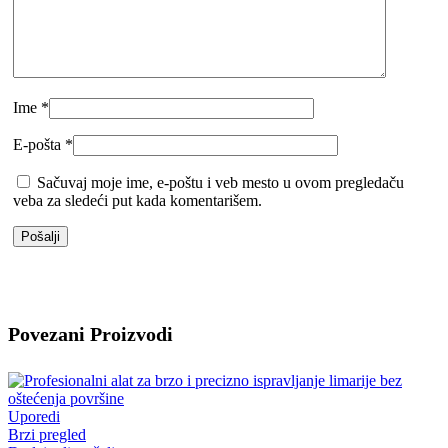
Ime
*
E-pošta
*
Sačuvaj moje ime, e-poštu i veb mesto u ovom pregledaču
veba za sledeći put kada komentarišem.
Povezani Proizvodi
Uporedi
Brzi pregled