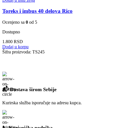
Dodaj u listu želja
Toreks i imbus 40 delova Rico
Ocenjeno sa
0
od 5
Dostupno
1.800
RSD
Dodaj u korpu
Šifra proizvoda:
TS245
📬 Dostava širom Srbije
Kurirska služba isporučuje na adresu kupca.
📞 Korisnička podrška