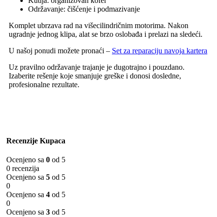
Kutija: organizovan kofer
Održavanje: čišćenje i podmazivanje
Komplet ubrzava rad na višecilindričnim motorima. Nakon
ugradnje jednog klipa, alat se brzo oslobađa i prelazi na sledeći.
U našoj ponudi možete pronaći –
Set za reparaciju navoja kartera
Uz pravilno održavanje trajanje je dugotrajno i pouzdano.
Izaberite rešenje koje smanjuje greške i donosi dosledne,
profesionalne rezultate.
Recenzije Kupaca
Ocenjeno sa
0
od 5
0 recenzija
Ocenjeno sa
5
od 5
0
Ocenjeno sa
4
od 5
0
Ocenjeno sa
3
od 5