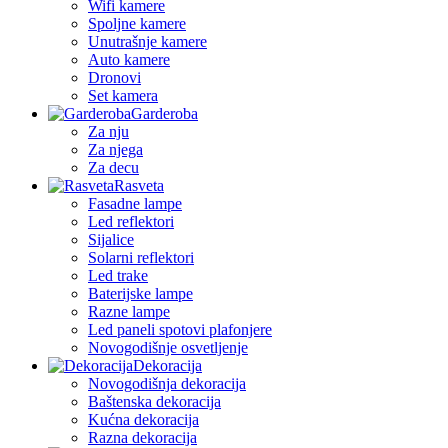
Wifi kamere
Spoljne kamere
Unutrašnje kamere
Auto kamere
Dronovi
Set kamera
Garderoba
Za nju
Za njega
Za decu
Rasveta
Fasadne lampe
Led reflektori
Sijalice
Solarni reflektori
Led trake
Baterijske lampe
Razne lampe
Led paneli spotovi plafonjere
Novogodišnje osvetljenje
Dekoracija
Novogodišnja dekoracija
Baštenska dekoracija
Kućna dekoracija
Razna dekoracija