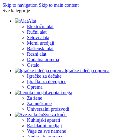
Skip to navigation
Skip to main content
Sve kategorije
Alat
Električni alat
Ručni alat
Setovi alata
Merni uredjaji
Baštenski alat
Rezni alat
Dodatna oprema
Ostalo
Igračke i dečija oprema
Igračke za dečake
Igračke za devojcice
Oprema
Lepota i nega
Za žene
Za muškarce
Univerzalni proizvodi
Sve za kuću
Kuhinjski aparati
Rashladni uredjaji
Vage za sve namene
Audio i tv oprema