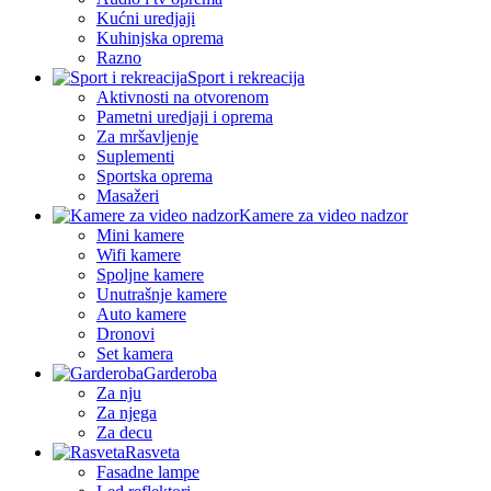
Kućni uredjaji
Kuhinjska oprema
Razno
Sport i rekreacija
Aktivnosti na otvorenom
Pametni uredjaji i oprema
Za mršavljenje
Suplementi
Sportska oprema
Masažeri
Kamere za video nadzor
Mini kamere
Wifi kamere
Spoljne kamere
Unutrašnje kamere
Auto kamere
Dronovi
Set kamera
Garderoba
Za nju
Za njega
Za decu
Rasveta
Fasadne lampe