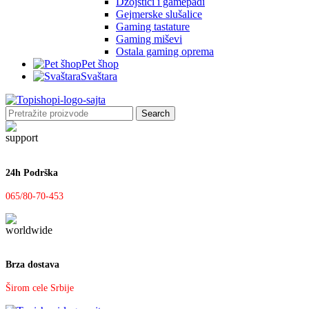
Džojstici i gamepadi
Gejmerske slušalice
Gaming tastature
Gaming miševi
Ostala gaming oprema
Pet šhop
Svaštara
Search
24h Podrška
065/80-70-453
Brza dostava
Širom cele Srbije