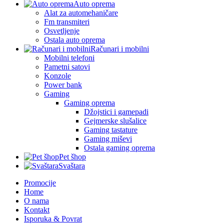
Auto oprema
Alat za automehaničare
Fm transmiteri
Osvetljenje
Ostala auto oprema
Računari i mobilni
Mobilni telefoni
Pametni satovi
Konzole
Power bank
Gaming
Gaming oprema
Džojstici i gamepadi
Gejmerske slušalice
Gaming tastature
Gaming miševi
Ostala gaming oprema
Pet šhop
Svaštara
Promocije
Home
O nama
Kontakt
Isporuka & Povrat