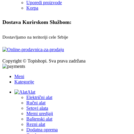
Uporedi proizvode
Korpa
Dostava Kurirskom Službom:
Dostavljamo na teritoriji cele Srbije
Copyright © Topishopi. Sva prava zadržana
Meni
Kategorije
Alat
Električni alat
Ručni alat
Setovi alata
Merni uredjaji
Baštenski alat
Rezni alat
Dodatna oprema