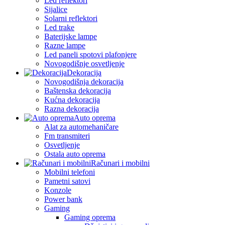
Led reflektori
Sijalice
Solarni reflektori
Led trake
Baterijske lampe
Razne lampe
Led paneli spotovi plafonjere
Novogodišnje osvetljenje
Dekoracija
Novogodišnja dekoracija
Baštenska dekoracija
Kućna dekoracija
Razna dekoracija
Auto oprema
Alat za automehaničare
Fm transmiteri
Osvetljenje
Ostala auto oprema
Računari i mobilni
Mobilni telefoni
Pametni satovi
Konzole
Power bank
Gaming
Gaming oprema