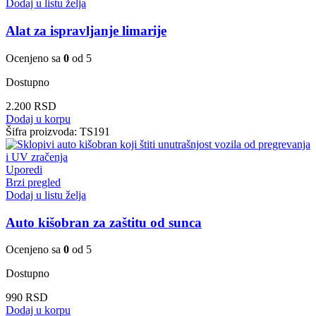
Dodaj u listu želja
Alat za ispravljanje limarije
Ocenjeno sa
0
od 5
Dostupno
2.200
RSD
Dodaj u korpu
Šifra proizvoda:
TS191
Uporedi
Brzi pregled
Dodaj u listu želja
Auto kišobran za zaštitu od sunca
Ocenjeno sa
0
od 5
Dostupno
990
RSD
Dodaj u korpu