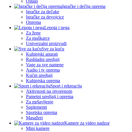
Ostalo
Igračke i dečija oprema
Igračke za dečake
Igračke za devojcice
Oprema
Lepota i nega
Za žene
Za muškarce
Univerzalni proizvodi
Sve za kuću
Kuhinjski aparati
Rashladni uredjaji
Vage za sve namene
Audio i tv oprema
Kućni uredjaji
Kuhinjska oprema
Sport i rekreacija
Aktivnosti na otvorenom
Pametni uredjaji i oprema
Za mršavljenje
Suplementi
Sportska oprema
Masažeri
Kamere za video nadzor
Mini kamere