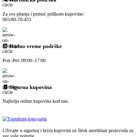
Za sva pitanja i pomoć prilikom kupovine:
065/80-70-453
⏰ Radno vreme podrške
Pon–Pet: 09:00–17:00
🧾 Sigurna kupovina
Najbolja online kupovina kod nas.
Uživajte u sigurnoj i brzoj kupovini uz širok asortiman proizvoda za
sve vaše potrebe.