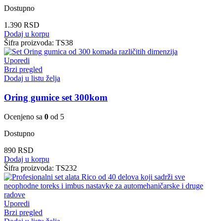
Dostupno
1.390
RSD
Dodaj u korpu
Šifra proizvoda:
TS38
Uporedi
Brzi pregled
Dodaj u listu želja
Oring gumice set 300kom
Ocenjeno sa
0
od 5
Dostupno
890
RSD
Dodaj u korpu
Šifra proizvoda:
TS232
Uporedi
Brzi pregled