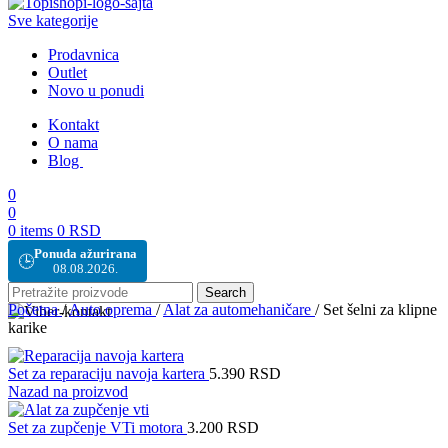
Sve kategorije
Prodavnica
Outlet
Novo u ponudi
Kontakt
O nama
Blog
0
0
0
items
0
RSD
Ponuda ažurirana
🕒
08.08.2026.
Search
Početna
/
Auto oprema
/
Alat za automehaničare
/
Set šelni za klipne
karike
Set za reparaciju navoja kartera
5.390
RSD
Nazad na proizvod
Set za zupčenje VTi motora
3.200
RSD