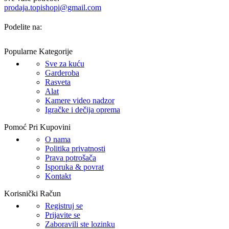
prodaja.topishopi@gmail.com
Podelite na:
Popularne Kategorije
Sve za kuću
Garderoba
Rasveta
Alat
Kamere video nadzor
Igračke i dečija oprema
Pomoć Pri Kupovini
O nama
Politika privatnosti
Prava potrošača
Isporuka & povrat
Kontakt
Korisnički Račun
Registruj se
Prijavite se
Zaboravili ste lozinku