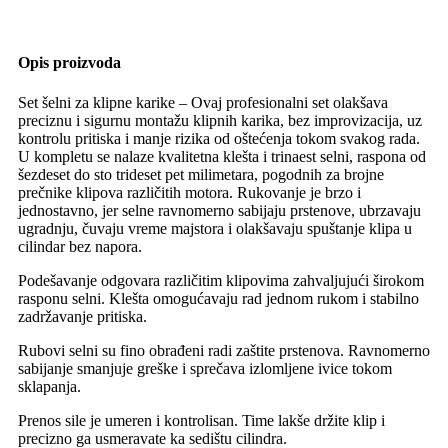
Opis proizvoda
Set šelni za klipne karike – Ovaj profesionalni set olakšava
preciznu i sigurnu montažu klipnih karika, bez improvizacija, uz
kontrolu pritiska i manje rizika od oštećenja tokom svakog rada.
U kompletu se nalaze kvalitetna klešta i trinaest selni, raspona od
šezdeset do sto trideset pet milimetara, pogodnih za brojne
prečnike klipova različitih motora. Rukovanje je brzo i
jednostavno, jer selne ravnomerno sabijaju prstenove, ubrzavaju
ugradnju, čuvaju vreme majstora i olakšavaju spuštanje klipa u
cilindar bez napora.
Podešavanje odgovara različitim klipovima zahvaljujući širokom
rasponu selni. Klešta omogućavaju rad jednom rukom i stabilno
zadržavanje pritiska.
Rubovi selni su fino obrađeni radi zaštite prstenova. Ravnomerno
sabijanje smanjuje greške i sprečava izlomljene ivice tokom
sklapanja.
Prenos sile je umeren i kontrolisan. Time lakše držite klip i
precizno ga usmeravate ka sedištu cilindra.