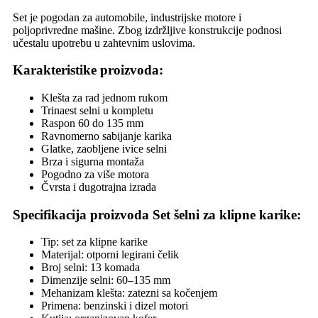
Set je pogodan za automobile, industrijske motore i
poljoprivredne mašine. Zbog izdržljive konstrukcije podnosi
učestalu upotrebu u zahtevnim uslovima.
Karakteristike proizvoda:
Klešta za rad jednom rukom
Trinaest selni u kompletu
Raspon 60 do 135 mm
Ravnomerno sabijanje karika
Glatke, zaobljene ivice selni
Brza i sigurna montaža
Pogodno za više motora
Čvrsta i dugotrajna izrada
Specifikacija proizvoda Set šelni za klipne karike:
Tip: set za klipne karike
Materijal: otporni legirani čelik
Broj selni: 13 komada
Dimenzije selni: 60–135 mm
Mehanizam klešta: zatezni sa kočenjem
Primena: benzinski i dizel motori