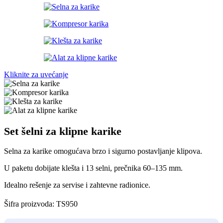
Kliknite za uvećanje
Set šelni za klipne karike
Selna za karike omogućava brzo i sigurno postavljanje klipova.
U paketu dobijate klešta i 13 selni, prečnika 60–135 mm.
Idealno rešenje za servise i zahtevne radionice.
Šifra proizvoda:
TS950