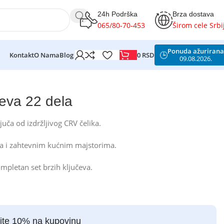
24h Podrška
Brza dostava
065/80-70-453
Širom cele Srbi
Ponuda ažurirana
🕒
0
RSD
Kontakt
O Nama
Blog
09.08.2026.
čeva 22 dela
uča od izdržljivog CRV čelika.
a i zahtevnim kućnim majstorima.
mpletan set brzih ključeva.
ite 10% na kupovinu