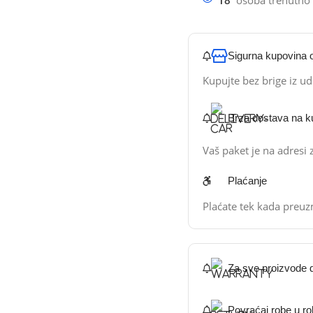
Sigurna kupovina 
Kupujte bez brige iz u
Brza dostava na k
Vaš paket je na adresi
Plaćanje
Plaćate tek kada preuz
Za sve proizvode d
Povraćaj robe u r