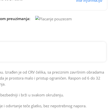
Više informacija
kom preuzimanja:
enu. Izrađen je od CRV čelika, sa preciznim završnim obradama
ada je prostora malo i pristup ograničen. Raspon od 6 do 32
nja.
e bezbedniji i brži u svakom okruženju.
 i odvrtanje teče glatko, bez nepotrebnog napora.