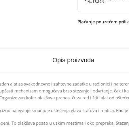
Plaćanje pouzećem prili
Opis proizvoda
zdan alat za svakodnevne i zahtevne zadatke u radionici i na ter
 Zupčasti mehanizam omogućava brzo stezanje i odvrtanje, čak i k
rganizovan kofer olakšava prenos, čuva red i štiti alat od ošteće
recizno naleganje smanjuje oštećenja glava šrafova i matica. Rad j
eni. To olakšava posao u uskim mestima i oko prepreka. Stezanje