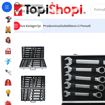
Skip to navigation
Skip to main content
Sve Kategorije
Prodavnica
Outlet
Novo U Ponudi
Početna
/
Auto oprema
/
Alat za automehaničare
/
Set br