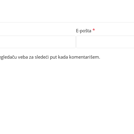
*
E-pošta
egledaču veba za sledeći put kada komentarišem.