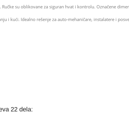
du. Ručke su oblikovane za siguran hvat i kontrolu. Označene dim
nju i kući. Idealno rešenje za auto-mehaničare, instalatere i po
čeva 22 dela: