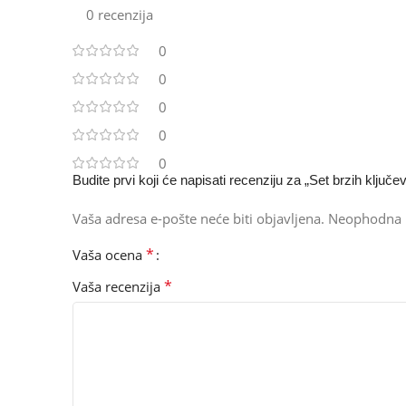
0 recenzija
0
0
0
0
0
Budite prvi koji će napisati recenziju za „Set brzih ključe
Vaša adresa e-pošte neće biti objavljena.
Neophodna 
*
Vaša ocena
*
Vaša recenzija