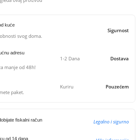
od kuće
Sigurnost
dobnosti svog doma.
ućnu adresu
1-2 Dana
Dostava
 za manje od 48h!
Kuriru
Pouzećem
mete paket.
obijate fiskalni račun
Legalno i sigurno
oku od 14 dana