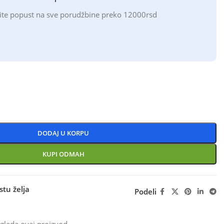
ite popust na sve porudžbine preko 12000rsd
DODAJ U KORPU
KUPI ODMAH
stu želja
Podeli
gleda ovaj proizvod