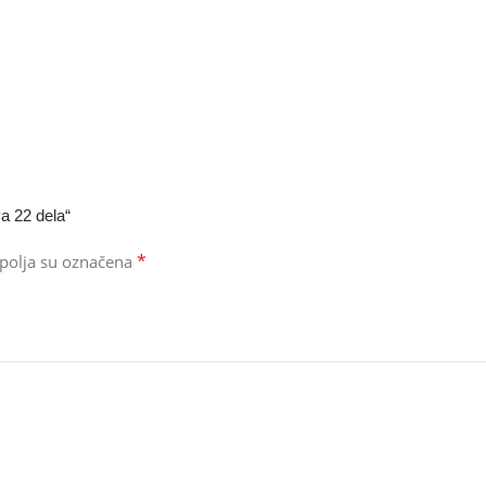
va 22 dela“
*
polja su označena