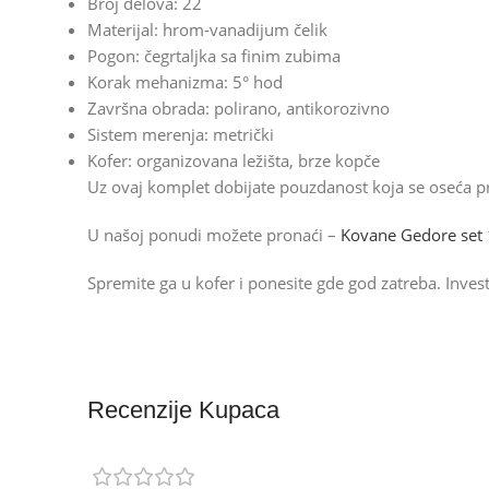
Broj delova: 22
Materijal: hrom‑vanadijum čelik
Pogon: čegrtaljka sa finim zubima
Korak mehanizma: 5° hod
Završna obrada: polirano, antikorozivno
Sistem merenja: metrički
Kofer: organizovana ležišta, brze kopče
Uz ovaj komplet dobijate pouzdanost koja se oseća pri
U našoj ponudi možete pronaći –
Kovane Gedore set
Spremite ga u kofer i ponesite gde god zatreba. Investi
Recenzije Kupaca