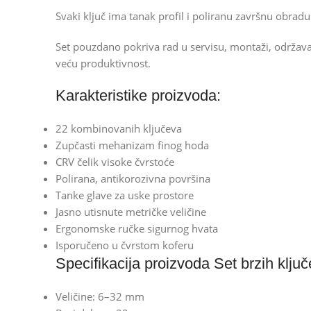
Svaki ključ ima tanak profil i poliranu završnu obra
Set pouzdano pokriva rad u servisu, montaži, održava
veću produktivnost.
Karakteristike proizvoda:
22 kombinovanih ključeva
Zupčasti mehanizam finog hoda
CRV čelik visoke čvrstoće
Polirana, antikorozivna površina
Tanke glave za uske prostore
Jasno utisnute metričke veličine
Ergonomske ručke sigurnog hvata
Isporučeno u čvrstom koferu
Specifikacija proizvoda Set brzih klju
Veličine: 6–32 mm