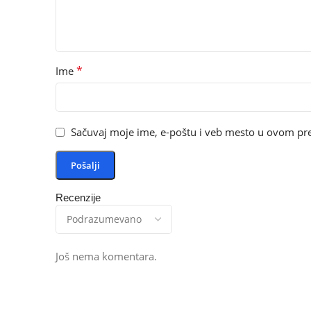
*
Ime
Sačuvaj moje ime, e-poštu i veb mesto u ovom pr
Recenzije
Još nema komentara.