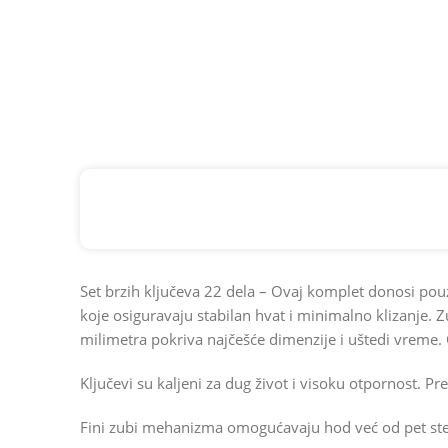
Set brzih ključeva 22 dela – Ovaj komplet donosi pou
koje osiguravaju stabilan hvat i minimalno klizanje.
milimetra pokriva najčešće dimenzije i uštedi vreme. O
Ključevi su kaljeni za dug život i visoku otpornost. P
Fini zubi mehanizma omogućavaju hod već od pet step