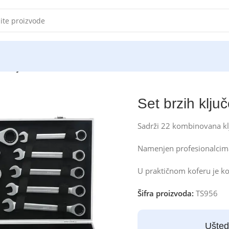
zih ključeva 22 dela
Set brzih klju
Sadrži 22 kombinovana klj
Namenjen profesionalcim
U praktičnom koferu je ko
Šifra proizvoda:
TS956
Ušted