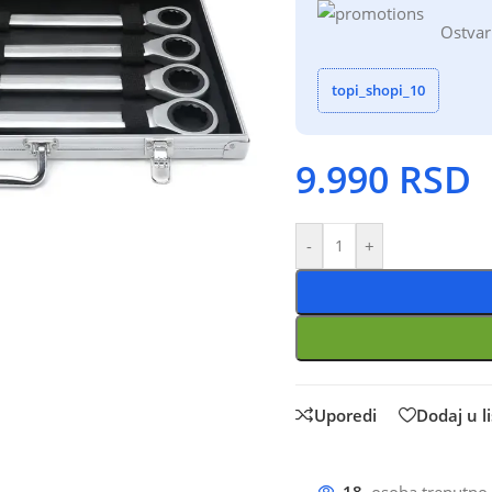
Ostvar
topi_shopi_10
9.990
RSD
-
+
Uporedi
Dodaj u li
18
osoba trenutno 