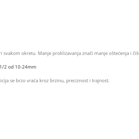
 svakom okretu. Manje proklizavanja znači manje oštećenja i čišć
 1/2 od 10-24mm
cija se brzo vraća kroz brzinu, preciznost i trajnost.