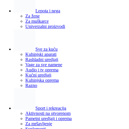
Lepota i nega
Za žene
Za muškarce
Univerzalni proizvodi
Sve za kuću
Kuhinjski aparati
Rashladni uredjaji
Vage za sve namene
Audio i tv oprema
Kućni uredjaji
Kuhinjska oprema
Razno
Sport i rekreacija
Aktivnosti na otvorenom
Pametni uredjaji i oprema
Za mršavljenje
Suplementi