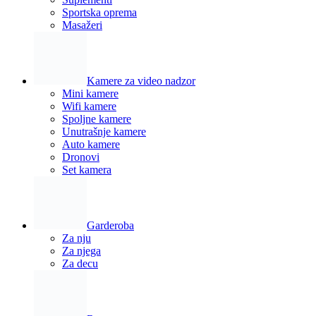
Sportska oprema
Masažeri
Kamere za video nadzor
Mini kamere
Wifi kamere
Spoljne kamere
Unutrašnje kamere
Auto kamere
Dronovi
Set kamera
Garderoba
Za nju
Za njega
Za decu