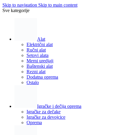
Skip to navigation
Skip to main content
Sve kategorije
Alat
Električni alat
Ručni alat
Setovi alata
Merni uredjaji
Baštenski alat
Rezni alat
Dodatna oprema
Ostalo
Igračke i dečija oprema
Igračke za dečake
Igračke za devojcice
Oprema