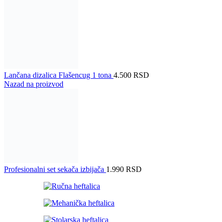
Lančana dizalica Flašencug 1 tona
4.500
RSD
Nazad na proizvod
Profesionalni set sekača izbijača
1.990
RSD