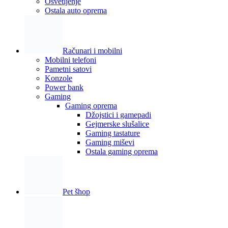
Osvetljenje
Ostala auto oprema
Računari i mobilni
Mobilni telefoni
Pametni satovi
Konzole
Power bank
Gaming
Gaming oprema
Džojstici i gamepadi
Gejmerske slušalice
Gaming tastature
Gaming miševi
Ostala gaming oprema
Pet šhop