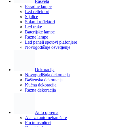
Rasveta
Fasadne lampe
Led reflektori
Sijalice
Solarni reflektori
Led trake
Baterijske lampe
Razne lampe
Led paneli spotovi plafonjere
Novogodišnje osvetljenje
Dekoracija
Novogodišnja dekoracija
Baštenska dekoracija
Kućna dekoracija
Razna dekoracija
Auto oprema
Alat za automehaničare
Fm transmiteri