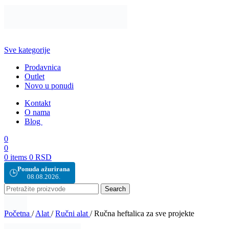
Sve kategorije
Prodavnica
Outlet
Novo u ponudi
Kontakt
O nama
Blog
0
0
0
items
0
RSD
Ponuda ažurirana
🕒
08.08.2026.
Search
Početna
/
Alat
/
Ručni alat
/
Ručna heftalica za sve projekte