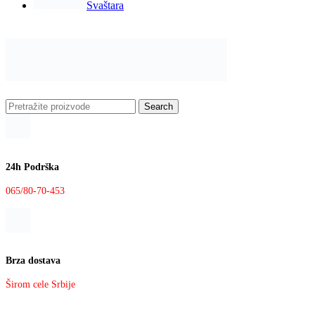
Svaštara
Search
24h Podrška
065/80-70-453
Brza dostava
Širom cele Srbije