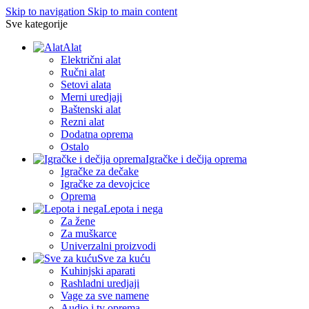
Skip to navigation
Skip to main content
Sve kategorije
Alat
Električni alat
Ručni alat
Setovi alata
Merni uredjaji
Baštenski alat
Rezni alat
Dodatna oprema
Ostalo
Igračke i dečija oprema
Igračke za dečake
Igračke za devojcice
Oprema
Lepota i nega
Za žene
Za muškarce
Univerzalni proizvodi
Sve za kuću
Kuhinjski aparati
Rashladni uredjaji
Vage za sve namene
Audio i tv oprema