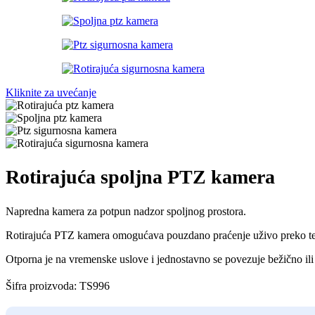
Kliknite za uvećanje
Rotirajuća spoljna PTZ kamera
Napredna kamera za potpun nadzor spoljnog prostora.
Rotirajuća PTZ kamera omogućava pouzdano praćenje uživo preko tel
Otporna je na vremenske uslove i jednostavno se povezuje bežično il
Šifra proizvoda:
TS996