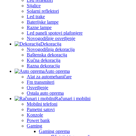
Led reflektori
Sijalice
Solarni reflektori
Led trake
Baterijske lampe
Razne lampe
Led paneli spotovi plafonjere
Novogodišnje osvetljenje
Dekoracija
Novogodišnja dekoracija
Baštenska dekoracija
Kućna dekoracija
Razna dekoracija
Auto oprema
Alat za automehaničare
Fm transmiteri
Osvetljenje
Ostala auto oprema
Računari i mobilni
Mobilni telefoni
Pametni satovi
Konzole
Power bank
Gaming
Gaming oprema