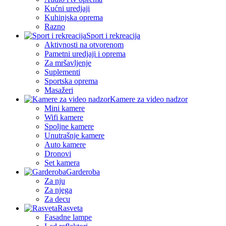
Kućni uredjaji
Kuhinjska oprema
Razno
Sport i rekreacija
Aktivnosti na otvorenom
Pametni uredjaji i oprema
Za mršavljenje
Suplementi
Sportska oprema
Masažeri
Kamere za video nadzor
Mini kamere
Wifi kamere
Spoljne kamere
Unutrašnje kamere
Auto kamere
Dronovi
Set kamera
Garderoba
Za nju
Za njega
Za decu
Rasveta
Fasadne lampe