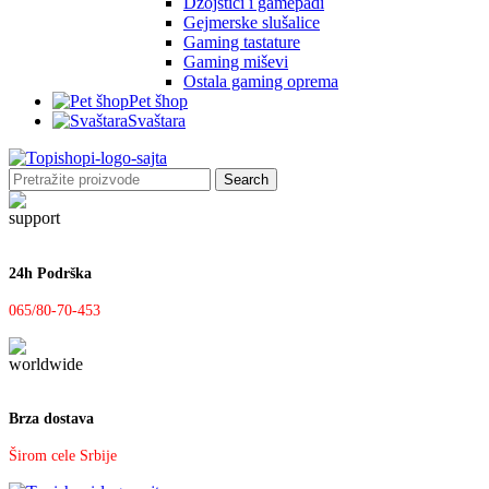
Džojstici i gamepadi
Gejmerske slušalice
Gaming tastature
Gaming miševi
Ostala gaming oprema
Pet šhop
Svaštara
Search
24h Podrška
065/80-70-453
Brza dostava
Širom cele Srbije