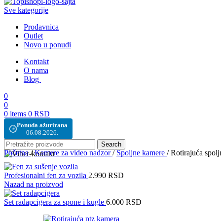
Sve kategorije
Prodavnica
Outlet
Novo u ponudi
Kontakt
O nama
Blog
0
0
0
items
0
RSD
Ponuda ažurirana
🕒
06.08.2026.
Search
Početna
/
Kamere za video nadzor
/
Spoljne kamere
/
Rotirajuća spol
Profesionalni fen za vozila
2.990
RSD
Nazad na proizvod
Set radapcigera za spone i kugle
6.000
RSD