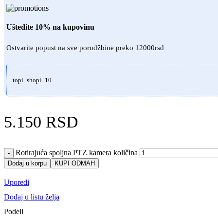
Uštedite 10% na kupovinu
Ostvarite popust na sve porudžbine preko 12000rsd
topi_shopi_10
5.150
RSD
Rotirajuća spoljna PTZ kamera količina
-
Dodaj u korpu
KUPI ODMAH
Uporedi
Dodaj u listu želja
Podeli