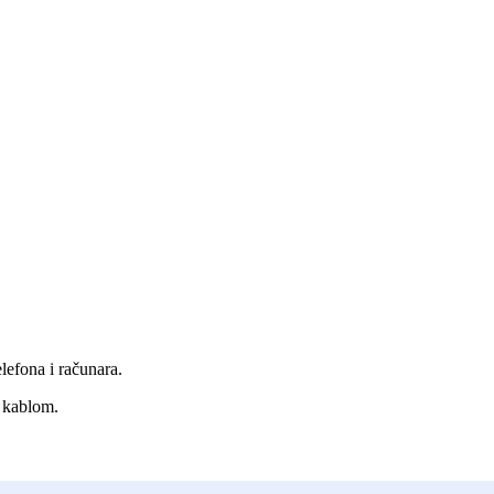
efona i računara.
i kablom.