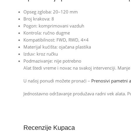
Opseg zgloba: 20–120 mm
Broj krakova: 8
Pogon: komprimovani vazduh
Kontrola: ručno dugme
Kompatibilnost: FWD, RWD, 4×4
Materijal kućišta: ojačana plastika
Izduv: kroz ručku
Podmazivanje: nije potrebno
Alat štedi vreme i novac na svakoj intervenciji. Manje 
U našoj ponudi možete pronaći –
Prenosivi pametni 
Jednostavno održavanje produžava radni vek alata. Po
Recenzije Kupaca