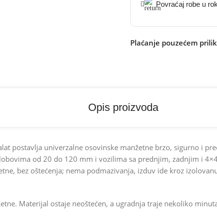
Povraćaj robe u ro
Plaćanje pouzećem prili
Opis proizvoda
alat postavlja univerzalne osovinske manžetne brzo, sigurno i pr
 zglobovima od 20 do 120 mm i vozilima sa prednjim, zadnjim i 4
, bez oštećenja; nema podmazivanja, izduv ide kroz izolovanu ruč
etne. Materijal ostaje neoštećen, a ugradnja traje nekoliko mi