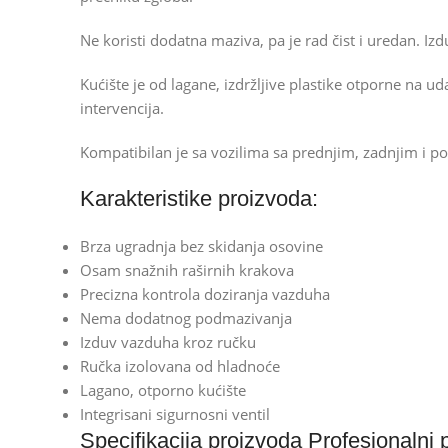
Ne koristi dodatna maziva, pa je rad čist i uredan. I
Kućište je od lagane, izdržljive plastike otporne na 
intervencija.
Kompatibilan je sa vozilima sa prednjim, zadnjim i p
Karakteristike proizvoda:
Brza ugradnja bez skidanja osovine
Osam snažnih raširnih krakova
Precizna kontrola doziranja vazduha
Nema dodatnog podmazivanja
Izduv vazduha kroz ručku
Ručka izolovana od hladnoće
Lagano, otporno kućište
Integrisani sigurnosni ventil
Specifikacija proizvoda Profesionalni