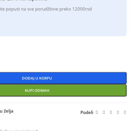
ite popust na sve porudžbine preko 12000rsd
DODAJ U KORPU
KUPI ODMAH
u želja
Podeli