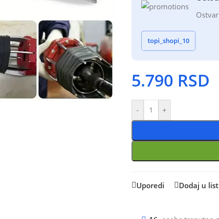
Ostvar
topi_shopi_10
5.790
RSD
-
+
Uporedi
Dodaj u list