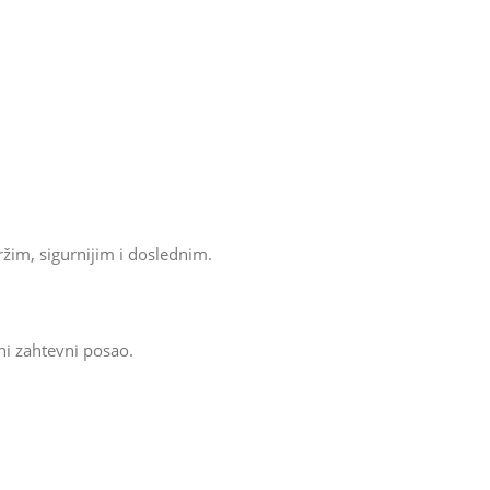
bržim, sigurnijim i doslednim.
ni zahtevni posao.