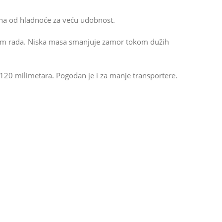
vana od hladnoće za veću udobnost.
 tokom rada. Niska masa smanjuje zamor tokom dužih
120 milimetara. Pogodan je i za manje transportere.