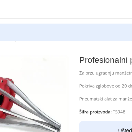
ionalni pneumatski razvlakač manžetni
Profesionalni
Za brzu ugradnju manžetn
Pokriva zglobove od 20 d
Pneumatski alat za manžet
Šifra proizvoda:
TS948
Ušted