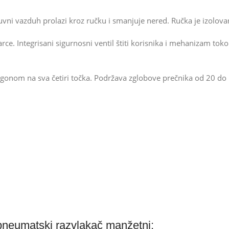
zduvni vazduh prolazi kroz ručku i smanjuje nered. Ručka je izolo
udarce. Integrisani sigurnosni ventil štiti korisnika i mehanizam
ogonom na sva četiri točka. Podržava zglobove prečnika od 20 do 
 pneumatski razvlakač manžetni: