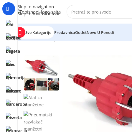
Skip to navigation
Skip to main content
Sve Kategorije
Prodavnica
Outlet
Novo U Ponudi
Početna
/
Auto oprema
/
Alat za automehaničare
/
Profes