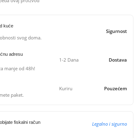
leda ovaj proizvod
od kuće
Sigurnost
dobnosti svog doma.
ućnu adresu
1-2 Dana
Dostava
 za manje od 48h!
Kuriru
Pouzećem
mete paket.
bijate fiskalni račun
Legalno i sigurno