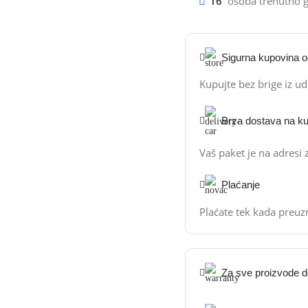
16
osoba trenutno g
Sigurna kupovina 
Kupujte bez brige iz u
Brza dostava na k
Vaš paket je na adresi
Plaćanje
Plaćate tek kada preuz
Za sve proizvode do