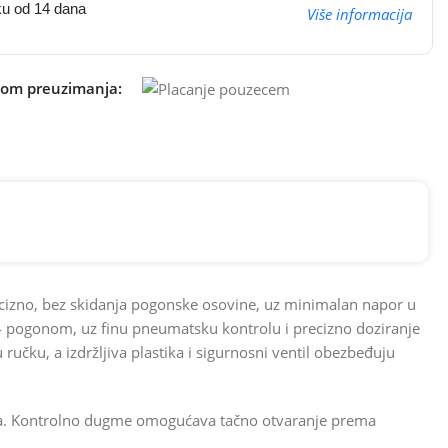
ku od 14 dana
Više informacija
kom preuzimanja:
ecizno, bez skidanja pogonske osovine, uz minimalan napor u
×4 pogonom, uz finu pneumatsku kontrolu i precizno doziranje
ku, a izdržljiva plastika i sigurnosni ventil obezbeđuju
nuta. Kontrolno dugme omogućava tačno otvaranje prema