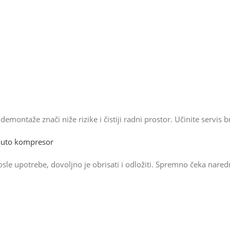
demontaže znači niže rizike i čistiji radni prostor. Učinite servis 
auto kompresor
sle upotrebe, dovoljno je obrisati i odložiti. Spremno čeka nared