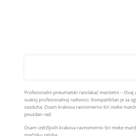
Profesionalni pneumatski razvlakač manžetni – Ovaj 
svakoj profesionalnoj radionici. Kompatibilan je sa
vazduha. Osam krakova ravnomerno širi meke manžetne
pouzdan rad.
Osam izdržljivih krakova ravnomerno širi meke manž
prečniku zgloba.