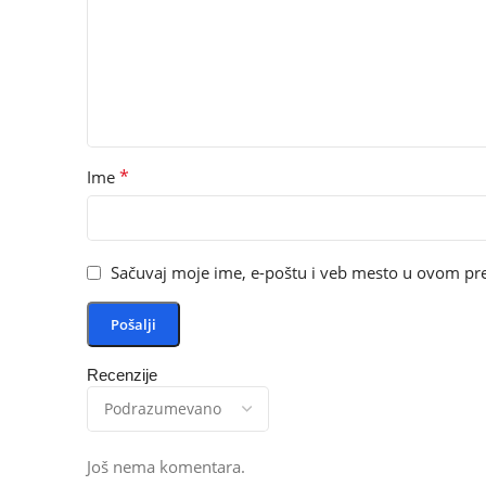
*
Ime
Sačuvaj moje ime, e-poštu i veb mesto u ovom pr
Recenzije
Još nema komentara.