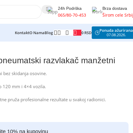
24h Podrška
Brza dostava
065/80-70-453
Širom cele Srbi
Ponuda ažurirana
🕒
0
RSD
Kontakt
O Nama
Blog
07.08.2026.
 pneumatski razvlakač manžetni
i bez skidanja osovine.
o 120 mm i 4×4 vozila.
ne pruža profesionalne rezultate u svakoj radionici.
ite 10% na kupovinu