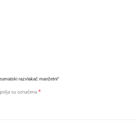
 pneumatski razvlakač manžetni“
*
polja su označena