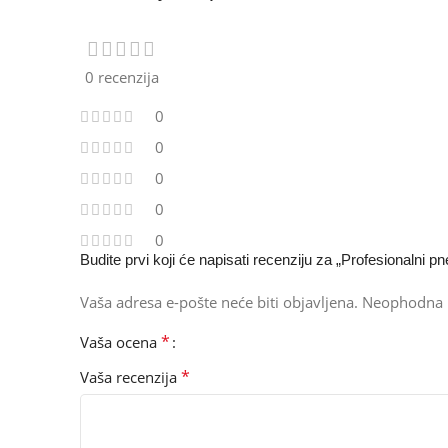
0 recenzija
0
0
0
0
0
Budite prvi koji će napisati recenziju za „Profesionalni
Vaša adresa e-pošte neće biti objavljena.
Neophodna 
*
Vaša ocena
*
Vaša recenzija