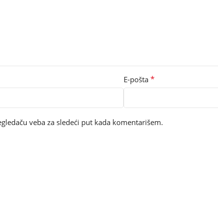
*
E-pošta
egledaču veba za sledeći put kada komentarišem.