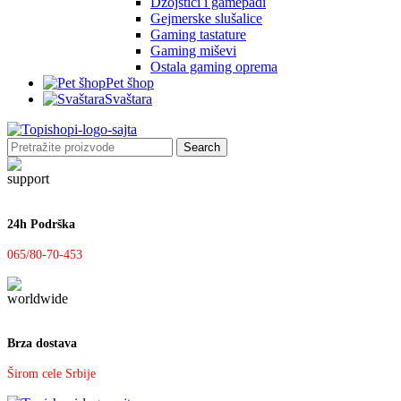
Džojstici i gamepadi
Gejmerske slušalice
Gaming tastature
Gaming miševi
Ostala gaming oprema
Pet šhop
Svaštara
Search
24h Podrška
065/80-70-453
Brza dostava
Širom cele Srbije