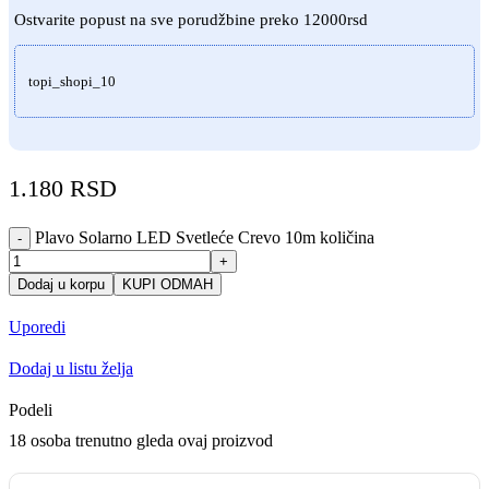
Ostvarite popust na sve porudžbine preko 12000rsd
topi_shopi_10
1.180
RSD
Plavo Solarno LED Svetleće Crevo 10m količina
-
+
Dodaj u korpu
KUPI ODMAH
Uporedi
Dodaj u listu želja
Podeli
18
osoba trenutno gleda ovaj proizvod