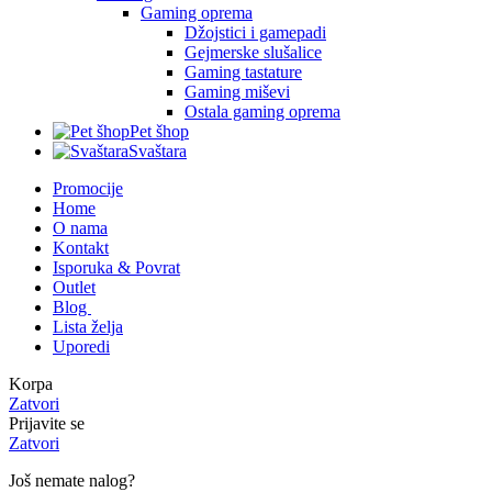
Gaming oprema
Džojstici i gamepadi
Gejmerske slušalice
Gaming tastature
Gaming miševi
Ostala gaming oprema
Pet šhop
Svaštara
Promocije
Home
O nama
Kontakt
Isporuka & Povrat
Outlet
Blog
Lista želja
Uporedi
Korpa
Zatvori
Prijavite se
Zatvori
Još nemate nalog?