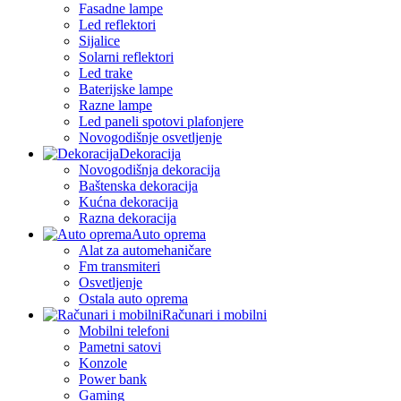
Fasadne lampe
Led reflektori
Sijalice
Solarni reflektori
Led trake
Baterijske lampe
Razne lampe
Led paneli spotovi plafonjere
Novogodišnje osvetljenje
Dekoracija
Novogodišnja dekoracija
Baštenska dekoracija
Kućna dekoracija
Razna dekoracija
Auto oprema
Alat za automehaničare
Fm transmiteri
Osvetljenje
Ostala auto oprema
Računari i mobilni
Mobilni telefoni
Pametni satovi
Konzole
Power bank
Gaming