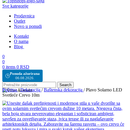
Sve kategorije
Prodavnica
Outlet
Novo u ponudi
Kontakt
O nama
Blog
0
0
0
items
0
RSD
Ponuda ažurirana
🕒
06.08.2026.
Search
Početna
/
Dekoracija
/
Baštenska dekoracija
/
Plavo Solarno LED
Svetleće Crevo 10m