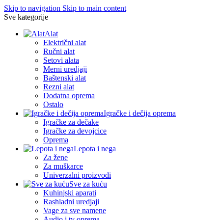
Skip to navigation
Skip to main content
Sve kategorije
Alat
Električni alat
Ručni alat
Setovi alata
Merni uredjaji
Baštenski alat
Rezni alat
Dodatna oprema
Ostalo
Igračke i dečija oprema
Igračke za dečake
Igračke za devojcice
Oprema
Lepota i nega
Za žene
Za muškarce
Univerzalni proizvodi
Sve za kuću
Kuhinjski aparati
Rashladni uredjaji
Vage za sve namene
Audio i tv oprema