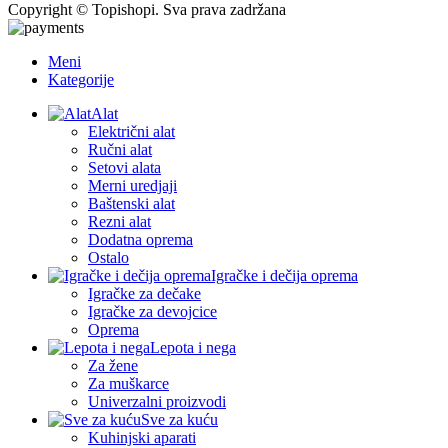
Copyright © Topishopi. Sva prava zadržana
Meni
Kategorije
Alat
Električni alat
Ručni alat
Setovi alata
Merni uredjaji
Baštenski alat
Rezni alat
Dodatna oprema
Ostalo
Igračke i dečija oprema
Igračke za dečake
Igračke za devojcice
Oprema
Lepota i nega
Za žene
Za muškarce
Univerzalni proizvodi
Sve za kuću
Kuhinjski aparati