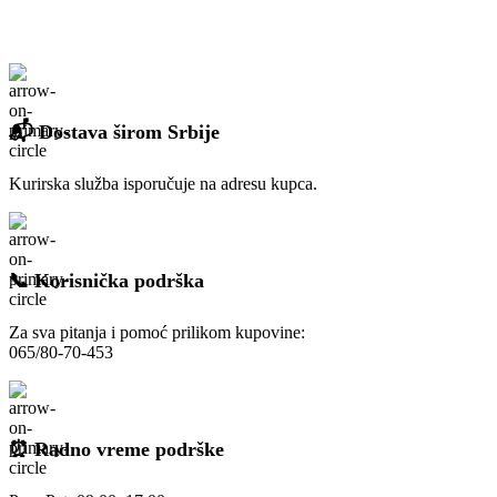
📬 Dostava širom Srbije
Kurirska služba isporučuje na adresu kupca.
📞 Korisnička podrška
Za sva pitanja i pomoć prilikom kupovine:
065/80-70-453
⏰ Radno vreme podrške