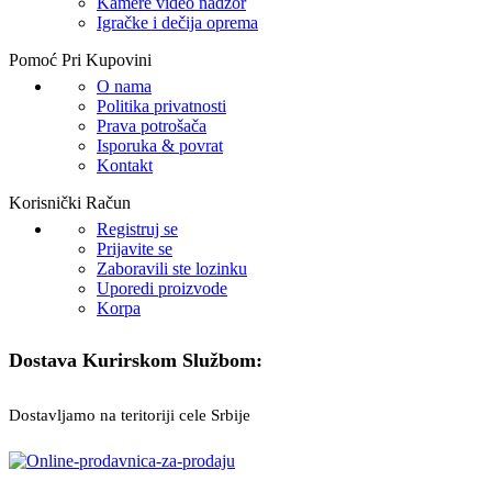
Kamere video nadzor
Igračke i dečija oprema
Pomoć Pri Kupovini
O nama
Politika privatnosti
Prava potrošača
Isporuka & povrat
Kontakt
Korisnički Račun
Registruj se
Prijavite se
Zaboravili ste lozinku
Uporedi proizvode
Korpa
Dostava Kurirskom Službom:
Dostavljamo na teritoriji cele Srbije