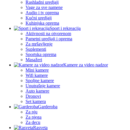
Rashladni uredjaji
Vage za sve namene
Audio i tv oprema
Kućni uredjaji
Kuhinjska oprema
Sport i rekreacija
Aktivnosti na otvorenom
Pametni uredjaji i oprema
Za mršavljenje
Suplementi
Sportska oprema
Masažeri
Kamere za video nadzor
Mini kamere
Wifi kamere
Spoljne kamere
Unutrašnje kamere
Auto kamere
Dronovi
Set kamera
Garderoba
Za nju
Za njega
Za decu
Rasveta