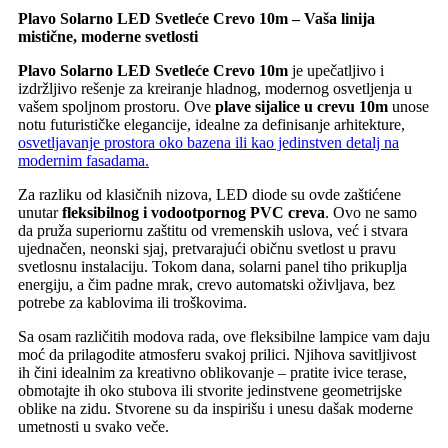
Plavo Solarno LED Svetleće Crevo 10m – Vaša linija
mistične, moderne svetlosti
Plavo Solarno LED Svetleće Crevo 10m
je upečatljivo i
izdržljivo rešenje za kreiranje hladnog, modernog osvetljenja u
vašem spoljnom prostoru. Ove
plave sijalice u crevu 10m
unose
notu futurističke elegancije, idealne za definisanje arhitekture,
osvetljavanje prostora oko bazena ili kao jedinstven detalj na
modernim fasadama.
Za razliku od klasičnih nizova, LED diode su ovde zaštićene
unutar
fleksibilnog i vodootpornog PVC creva
. Ovo ne samo
da pruža superiornu zaštitu od vremenskih uslova, već i stvara
ujednačen, neonski sjaj, pretvarajući običnu svetlost u pravu
svetlosnu instalaciju. Tokom dana, solarni panel tiho prikuplja
energiju, a čim padne mrak, crevo automatski oživljava, bez
potrebe za kablovima ili troškovima.
Sa osam različitih modova rada, ove fleksibilne lampice vam daju
moć da prilagodite atmosferu svakoj prilici. Njihova savitljivost
ih čini idealnim za kreativno oblikovanje – pratite ivice terase,
obmotajte ih oko stubova ili stvorite jedinstvene geometrijske
oblike na zidu. Stvorene su da inspirišu i unesu dašak moderne
umetnosti u svako veče.