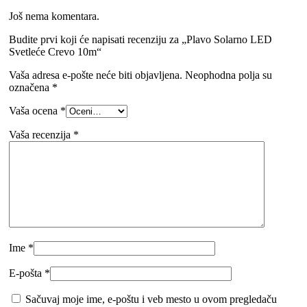
Još nema komentara.
Budite prvi koji će napisati recenziju za „Plavo Solarno LED
Svetleće Crevo 10m“
Vaša adresa e-pošte neće biti objavljena.
Neophodna polja su
označena
*
Vaša ocena
*
Vaša recenzija
*
Ime
*
E-pošta
*
Sačuvaj moje ime, e-poštu i veb mesto u ovom pregledaču