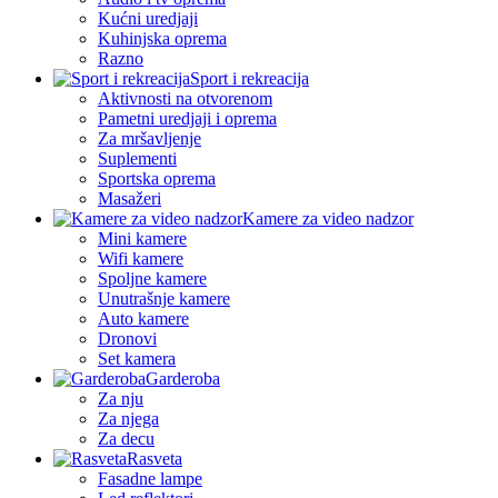
Kućni uredjaji
Kuhinjska oprema
Razno
Sport i rekreacija
Aktivnosti na otvorenom
Pametni uredjaji i oprema
Za mršavljenje
Suplementi
Sportska oprema
Masažeri
Kamere za video nadzor
Mini kamere
Wifi kamere
Spoljne kamere
Unutrašnje kamere
Auto kamere
Dronovi
Set kamera
Garderoba
Za nju
Za njega
Za decu
Rasveta
Fasadne lampe