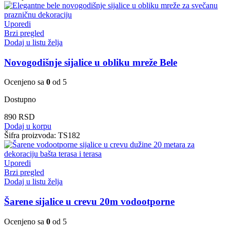
Uporedi
Brzi pregled
Dodaj u listu želja
Novogodišnje sijalice u obliku mreže Bele
Ocenjeno sa
0
od 5
Dostupno
890
RSD
Dodaj u korpu
Šifra proizvoda:
TS182
Uporedi
Brzi pregled
Dodaj u listu želja
Šarene sijalice u crevu 20m vodootporne
Ocenjeno sa
0
od 5