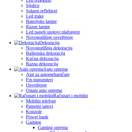
Led reflektori
Sijalice
Solarni reflektori
Led trake
Baterijske lampe
Razne lampe
Led paneli spotovi plafonjere
Novogodišnje osvetljenje
Dekoracija
Novogodišnja dekoracija
Baštenska dekoracija
Kućna dekoracija
Razna dekoracija
Auto oprema
Alat za automehaničare
Fm transmiteri
Osvetljenje
Ostala auto oprema
Računari i mobilni
Mobilni telefoni
Pametni satovi
Konzole
Power bank
Gaming
Gaming oprema