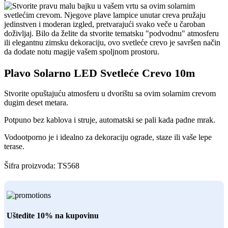
Plavo Solarno LED Svetleće Crevo 10m
Stvorite opuštajuću atmosferu u dvorištu sa ovim solarnim crevom
dugim deset metara.
Potpuno bez kablova i struje, automatski se pali kada padne mrak.
Vodootporno je i idealno za dekoraciju ograde, staze ili vaše lepe
terase.
Šifra proizvoda:
TS568
Uštedite 10% na kupovinu