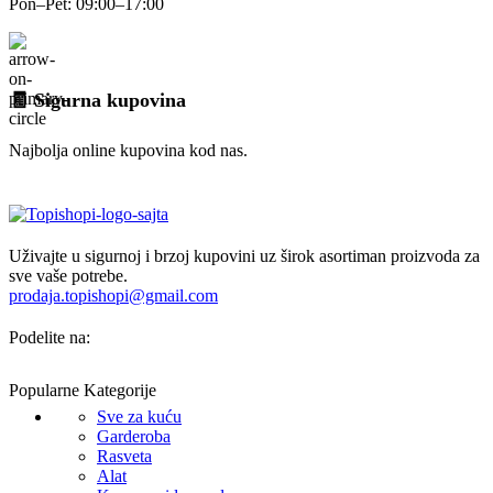
Pon–Pet: 09:00–17:00
🧾 Sigurna kupovina
Najbolja online kupovina kod nas.
Uživajte u sigurnoj i brzoj kupovini uz širok asortiman proizvoda za
sve vaše potrebe.
prodaja.topishopi@gmail.com
Podelite na:
Popularne Kategorije
Sve za kuću
Garderoba
Rasveta
Alat