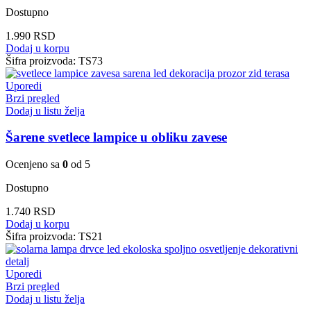
Dostupno
1.990
RSD
Dodaj u korpu
Šifra proizvoda:
TS73
Uporedi
Brzi pregled
Dodaj u listu želja
Šarene svetlece lampice u obliku zavese
Ocenjeno sa
0
od 5
Dostupno
1.740
RSD
Dodaj u korpu
Šifra proizvoda:
TS21
Uporedi
Brzi pregled
Dodaj u listu želja