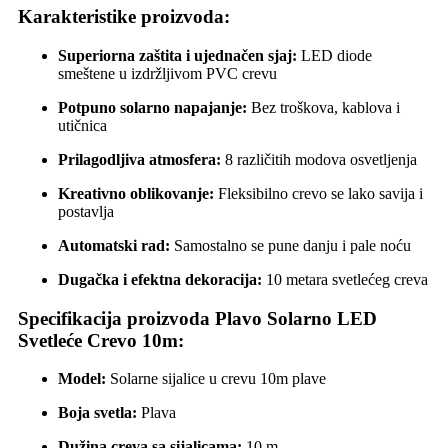
Karakteristike proizvoda:
Superiorna zaštita i ujednačen sjaj:
LED diode
smeštene u izdržljivom PVC crevu
Potpuno solarno napajanje:
Bez troškova, kablova i
utičnica
Prilagodljiva atmosfera:
8 različitih modova osvetljenja
Kreativno oblikovanje:
Fleksibilno crevo se lako savija i
postavlja
Automatski rad:
Samostalno se pune danju i pale noću
Dugačka i efektna dekoracija:
10 metara svetlećeg creva
Specifikacija proizvoda Plavo Solarno LED
Svetleće Crevo 10m:
Model:
Solarne sijalice u crevu 10m plave
Boja svetla:
Plava
Dužina creva sa sijalicama:
10 m