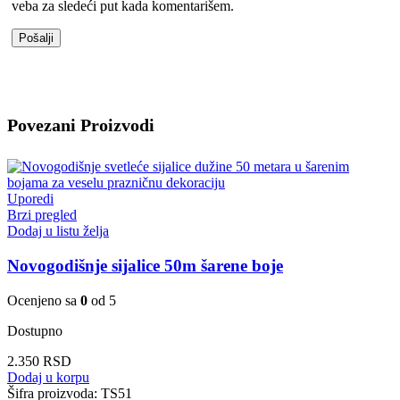
veba za sledeći put kada komentarišem.
Povezani Proizvodi
Uporedi
Brzi pregled
Dodaj u listu želja
Novogodišnje sijalice 50m šarene boje
Ocenjeno sa
0
od 5
Dostupno
2.350
RSD
Dodaj u korpu
Šifra proizvoda:
TS51