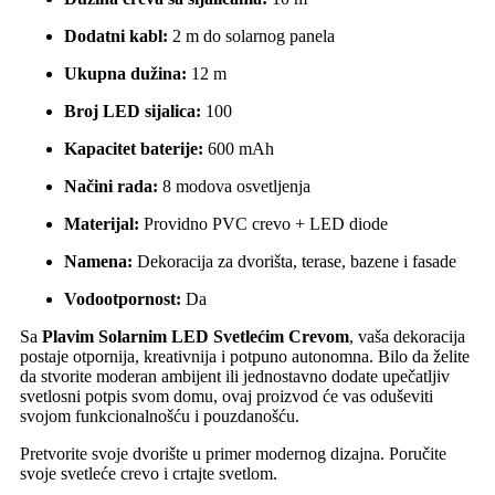
Dodatni kabl:
2 m do solarnog panela
Ukupna dužina:
12 m
Broj LED sijalica:
100
Kapacitet baterije:
600 mAh
Načini rada:
8 modova osvetljenja
Materijal:
Providno PVC crevo + LED diode
Namena:
Dekoracija za dvorišta, terase, bazene i fasade
Vodootpornost:
Da
Sa
Plavim Solarnim LED Svetlećim Crevom
, vaša dekoracija
postaje otpornija, kreativnija i potpuno autonomna. Bilo da želite
da stvorite moderan ambijent ili jednostavno dodate upečatljiv
svetlosni potpis svom domu, ovaj proizvod će vas oduševiti
svojom funkcionalnošću i pouzdanošću.
Pretvorite svoje dvorište u primer modernog dizajna. Poručite
svoje svetleće crevo i crtajte svetlom.