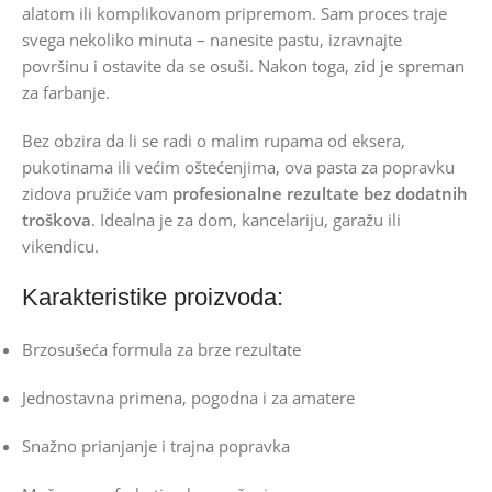
alatom ili komplikovanom pripremom. Sam proces traje
svega nekoliko minuta – nanesite pastu, izravnajte
površinu i ostavite da se osuši. Nakon toga, zid je spreman
za farbanje.
Bez obzira da li se radi o malim rupama od eksera,
pukotinama ili većim oštećenjima, ova pasta za popravku
zidova pružiće vam
profesionalne rezultate bez dodatnih
troškova
. Idealna je za dom, kancelariju, garažu ili
vikendicu.
Karakteristike proizvoda:
Brzosušeća formula za brze rezultate
Jednostavna primena, pogodna i za amatere
Snažno prianjanje i trajna popravka