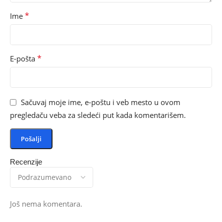
*
Ime
*
E-pošta
Sačuvaj moje ime, e-poštu i veb mesto u ovom
pregledaču veba za sledeći put kada komentarišem.
Recenzije
Još nema komentara.