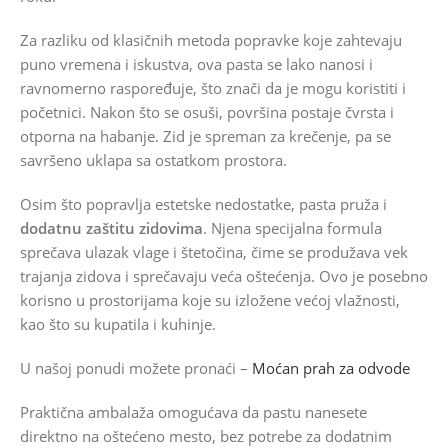
Za razliku od klasičnih metoda popravke koje zahtevaju
puno vremena i iskustva, ova pasta se lako nanosi i
ravnomerno raspoređuje, što znači da je mogu koristiti i
početnici. Nakon što se osuši, površina postaje čvrsta i
otporna na habanje. Zid je spreman za krečenje, pa se
savršeno uklapa sa ostatkom prostora.
Osim što popravlja estetske nedostatke, pasta pruža i
dodatnu zaštitu zidovima
. Njena specijalna formula
sprečava ulazak vlage i štetočina, čime se produžava vek
trajanja zidova i sprečavaju veća oštećenja. Ovo je posebno
korisno u prostorijama koje su izložene većoj vlažnosti,
kao što su kupatila i kuhinje.
U našoj ponudi možete pronaći –
Moćan prah za odvode
Praktična ambalaža omogućava da pastu nanesete
direktno na oštećeno mesto, bez potrebe za dodatnim