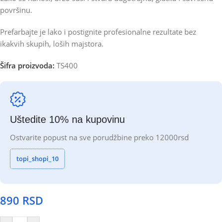
površinu.
Prefarbajte je lako i postignite profesionalne rezultate bez
ikakvih skupih, loših majstora.
Šifra proizvoda:
TS400
Uštedite 10% na kupovinu
Ostvarite popust na sve porudžbine preko 12000rsd
topi_shopi_10
890
RSD