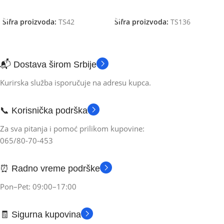
DODAJ U KORPU
DODAJ U KORPU
Šifra proizvoda:
TS42
Šifra proizvoda:
TS136
📬 Dostava širom Srbije
Kurirska služba isporučuje na adresu kupca.
📞 Korisnička podrška
Za sva pitanja i pomoć prilikom kupovine:
065/80-70-453
⏰ Radno vreme podrške
Pon–Pet: 09:00–17:00
🧾 Sigurna kupovina