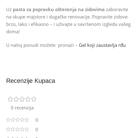
Uz
pasta za popravku oštećenja na zidovima
zaboravite
na skupe majstore i dugačke renovacije. Popravite zidove
brzo, lako i efikasno – i uživajte u savršenom izgledu vašeg
doma!
U našoj ponudi možete pronaći –
Gel koji zaustavlja rđu
Recenzije Kupaca
0 recenzija
0
0