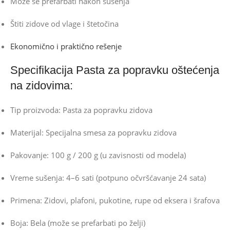
Može se prefarbati nakon sušenja
Štiti zidove od vlage i štetočina
Ekonomično i praktično rešenje
Specifikacija Pasta za popravku oštećenja
na zidovima:
Tip proizvoda: Pasta za popravku zidova
Materijal: Specijalna smesa za popravku zidova
Pakovanje: 100 g / 200 g (u zavisnosti od modela)
Vreme sušenja: 4–6 sati (potpuno očvršćavanje 24 sata)
Primena: Zidovi, plafoni, pukotine, rupe od eksera i šrafova
Boja: Bela (može se prefarbati po želji)