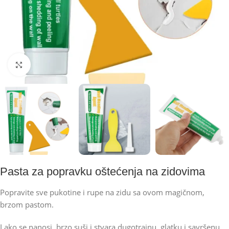
Kliknite za uvećanje
Pasta za popravku oštećenja na zidovima
Popravite sve pukotine i rupe na zidu sa ovom magičnom,
brzom pastom.
Lako se nanosi, brzo suši i stvara dugotrajnu, glatku i savršenu