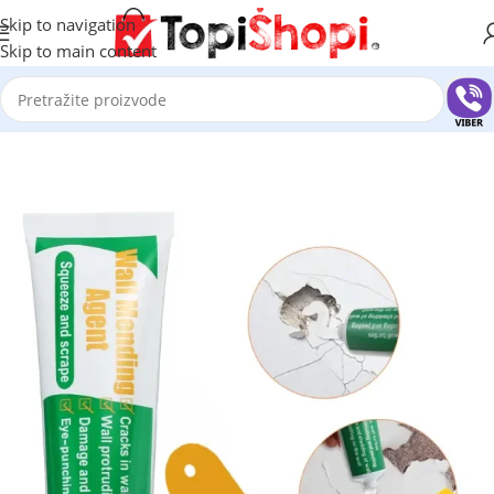
Skip to navigation
Skip to main content
Početna
/
Sve za kuću
/
Razno