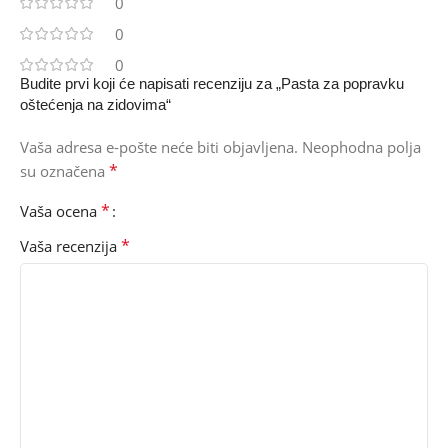
0
0
0
Budite prvi koji će napisati recenziju za „Pasta za popravku
oštećenja na zidovima“
Vaša adresa e-pošte neće biti objavljena.
Neophodna polja
*
su označena
*
Vaša ocena
*
Vaša recenzija