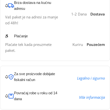
Brza dostava na kućnu
adresu
1-2 Dana
Dostava
Vaš paket je na adresi za manje
od 48h!
Plaćanje
Plaćate tek kada preuzmete
Kuriru
Pouzećem
paket.
Za sve proizvode dobijate
Legalno i sigurno
fiskalni račun
Povraćaj robe u roku od 14
Više informacija
dana