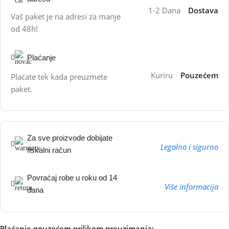
1-2 Dana
Dostava
Vaš paket je na adresi za manje
od 48h!
Plaćanje
Kuriru
Pouzećem
Plaćate tek kada preuzmete
paket.
Za sve proizvode dobijate
Legalno i sigurno
fiskalni račun
Povraćaj robe u roku od 14
Više informacija
dana
Plaćanje pouzećem prilikom preuzimanja: