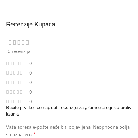
Recenzije Kupaca
0 recenzija
0
0
0
0
0
Budite prvi koji će napisati recenziju za „Pametna ogrlica protiv
lajanja“
Vaša adresa e-pošte neće biti objavljena.
Neophodna polja
*
su označena