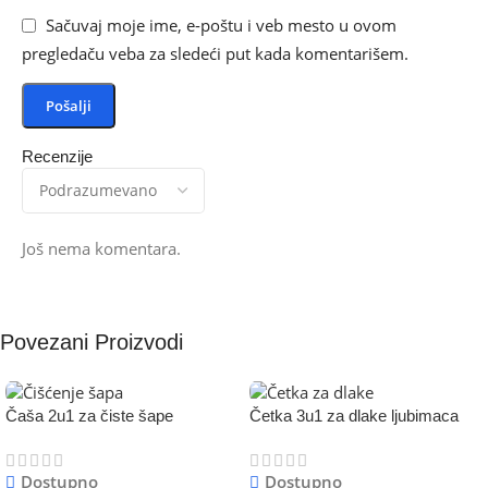
Sačuvaj moje ime, e-poštu i veb mesto u ovom
pregledaču veba za sledeći put kada komentarišem.
Recenzije
Još nema komentara.
Povezani Proizvodi
Čaša 2u1 za čiste šape
Četka 3u1 za dlake ljubimaca
Dostupno
Dostupno