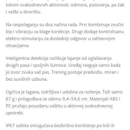
tokom svakodnevnih aktivnosti, odmora, putovanja, pa čak
i vežbi u dvorištu.
Na raspolaganju su dva načina rada. Prvi kombinuje zvučni
bip i vibraciju za blage korekcije. Drugi dodaje kontrolisanu
elektro‑stimulaciju za dosledniji odgovor u zahtevnijim
situacijama.
Inteligentna detekcija razlikuje lajanje od oglašavanja
drugih pasa i spoljnih šumova. Uređaj reaguje samo kada
je izvor zvuka vaš pas. Trening postaje predvidiv, miran i
bez suvišnih uzbuna.
Ogrlica je lagana, izdržljiva i udobna za nošenje. Teži samo
67 g i prilagođava se obimu 9,4–54,6 cm. Materijali ABS i
PC pružaju pouzdanu zaštitu u aktivnoj svakodnevnoj
upotrebi.
IP67 zaštita omogućava bezbrižno korišćenje po kiši ili