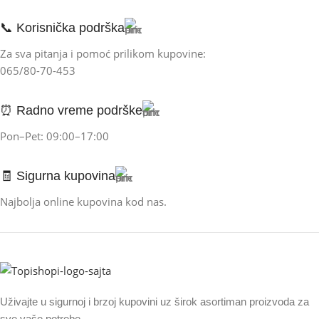
📞 Korisnička podrška
Za sva pitanja i pomoć prilikom kupovine:
065/80-70-453
⏰ Radno vreme podrške
Pon–Pet: 09:00–17:00
🧾 Sigurna kupovina
Najbolja online kupovina kod nas.
Uživajte u sigurnoj i brzoj kupovini uz širok asortiman proizvoda za
sve vaše potrebe.