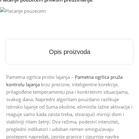
Opis proizvoda
Pametna ogrlica protiv lajanja –
Pametna ogrlica pruža
kontrolu lajanja
kroz precizne, inteligentne korekcije,
prilagođene temperamentu psa i konkretnim situacijama,
svakog dana. Napredni algoritam pouzdano razlikuje
istinsko lajanje od šuma okoline, eliminiše lažne aktivacije i
reaguje samo kada zaista treba, stvarajući mirniji dom i
stabilniji ritam šetnji. Dva režima, podesivi intenzitet,
pregledni indikatori i udoban remen omogućavaju
postepeni napredak, jasnije granice i sigurnije navike