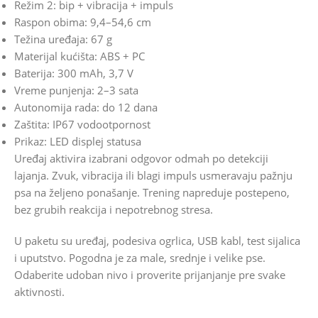
Režim 2: bip + vibracija + impuls
Raspon obima: 9,4–54,6 cm
Težina uređaja: 67 g
Materijal kućišta: ABS + PC
Baterija: 300 mAh, 3,7 V
Vreme punjenja: 2–3 sata
Autonomija rada: do 12 dana
Zaštita: IP67 vodootpornost
Prikaz: LED displej statusa
Uređaj aktivira izabrani odgovor odmah po detekciji
lajanja. Zvuk, vibracija ili blagi impuls usmeravaju pažnju
psa na željeno ponašanje. Trening napreduje postepeno,
bez grubih reakcija i nepotrebnog stresa.
U paketu su uređaj, podesiva ogrlica, USB kabl, test sijalica
i uputstvo. Pogodna je za male, srednje i velike pse.
Odaberite udoban nivo i proverite prijanjanje pre svake
aktivnosti.