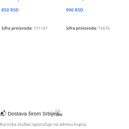
850
RSD
990
RSD
DODAJ U KORPU
DODAJ U KORPU
Šifra proizvoda:
TS1147
Šifra proizvoda:
TS676
📬 Dostava širom Srbije
Kurirska služba isporučuje na adresu kupca.