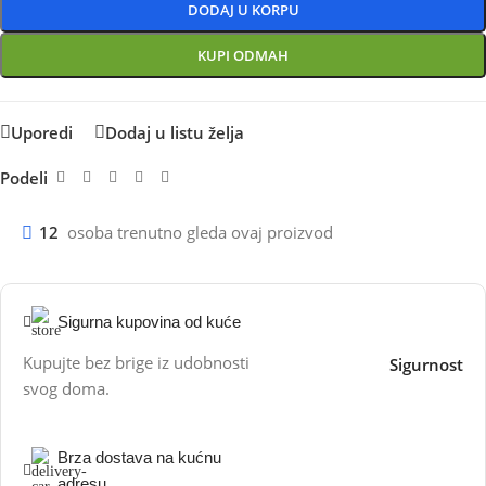
DODAJ U KORPU
KUPI ODMAH
Uporedi
Dodaj u listu želja
Podeli
12
osoba trenutno gleda ovaj proizvod
Sigurna kupovina od kuće
Kupujte bez brige iz udobnosti
Sigurnost
svog doma.
Brza dostava na kućnu
adresu