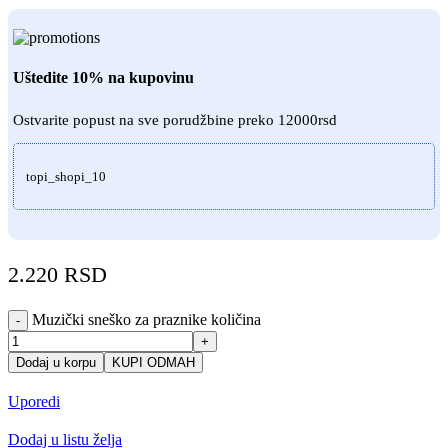
Uštedite 10% na kupovinu
Ostvarite popust na sve porudžbine preko 12000rsd
topi_shopi_10
2.220
RSD
Muzički sneško za praznike količina
-
+
Dodaj u korpu
KUPI ODMAH
Uporedi
Dodaj u listu želja