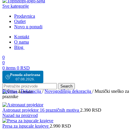
Sve kategorije
Prodavnica
Outlet
Novo u ponudi
Kontakt
O nama
Blog
0
0
0
items
0
RSD
Ponuda ažurirana
🕒
07.08.2026.
Search
Početna
/
Dekoracija
/
Novogodišnja dekoracija
/
Muzički sneško za
praznike
Astronaut projektor 16 prazničnih motiva
2.390
RSD
Nazad na proizvod
Presa za ispucale krajeve
2.990
RSD