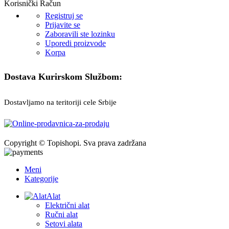
Korisnički Račun
Registruj se
Prijavite se
Zaboravili ste lozinku
Uporedi proizvode
Korpa
Dostava Kurirskom Službom:
Dostavljamo na teritoriji cele Srbije
Copyright © Topishopi. Sva prava zadržana
Meni
Kategorije
Alat
Električni alat
Ručni alat
Setovi alata