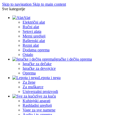
Skip to navigation
Skip to main content
Sve kategorije
Alat
Električni alat
Ručni alat
Setovi alata
Merni uredjaji
Baštenski alat
Rezni alat
Dodatna oprema
Ostalo
Igračke i dečija oprema
Igračke za dečake
Igračke za devojcice
Oprema
Lepota i nega
Za žene
Za muškarce
Univerzalni proizvodi
Sve za kuću
Kuhinjski aparati
Rashladni uredjaji
Vage za sve namene
Audio i tv oprema