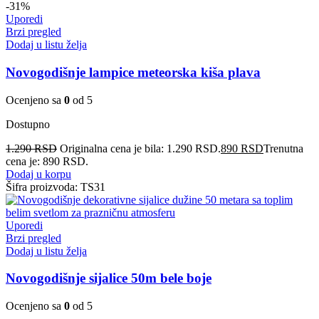
-31%
Uporedi
Brzi pregled
Dodaj u listu želja
Novogodišnje lampice meteorska kiša plava
Ocenjeno sa
0
od 5
Dostupno
1.290
RSD
Originalna cena je bila: 1.290 RSD.
890
RSD
Trenutna
cena je: 890 RSD.
Dodaj u korpu
Šifra proizvoda:
TS31
Uporedi
Brzi pregled
Dodaj u listu želja
Novogodišnje sijalice 50m bele boje
Ocenjeno sa
0
od 5