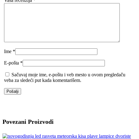
Vaša recenzija
*
Ime
*
E-pošta
*
Sačuvaj moje ime, e-poštu i veb mesto u ovom pregledaču
veba za sledeći put kada komentarišem.
Povezani Proizvodi