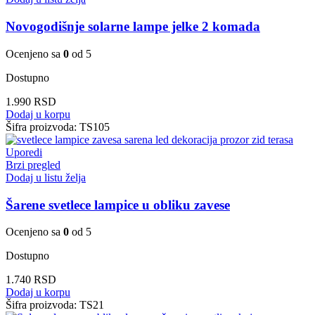
Novogodišnje solarne lampe jelke 2 komada
Ocenjeno sa
0
od 5
Dostupno
1.990
RSD
Dodaj u korpu
Šifra proizvoda:
TS105
Uporedi
Brzi pregled
Dodaj u listu želja
Šarene svetlece lampice u obliku zavese
Ocenjeno sa
0
od 5
Dostupno
1.740
RSD
Dodaj u korpu
Šifra proizvoda:
TS21