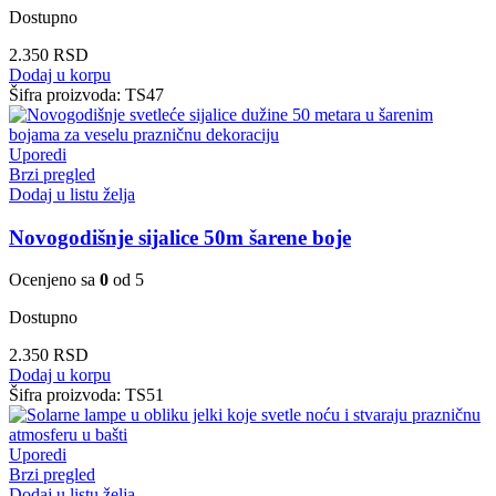
Dostupno
2.350
RSD
Dodaj u korpu
Šifra proizvoda:
TS47
Uporedi
Brzi pregled
Dodaj u listu želja
Novogodišnje sijalice 50m šarene boje
Ocenjeno sa
0
od 5
Dostupno
2.350
RSD
Dodaj u korpu
Šifra proizvoda:
TS51
Uporedi
Brzi pregled
Dodaj u listu želja