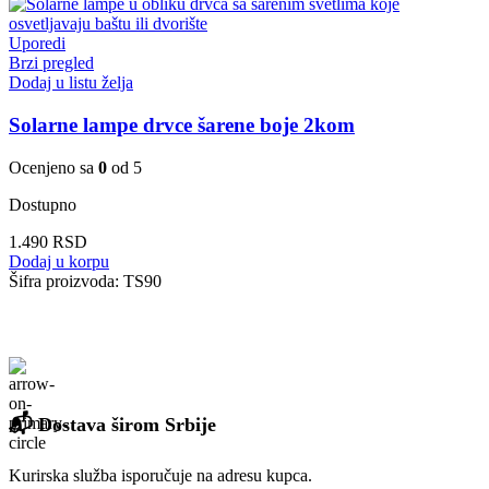
Uporedi
Brzi pregled
Dodaj u listu želja
Solarne lampe drvce šarene boje 2kom
Ocenjeno sa
0
od 5
Dostupno
1.490
RSD
Dodaj u korpu
Šifra proizvoda:
TS90
📬 Dostava širom Srbije
Kurirska služba isporučuje na adresu kupca.