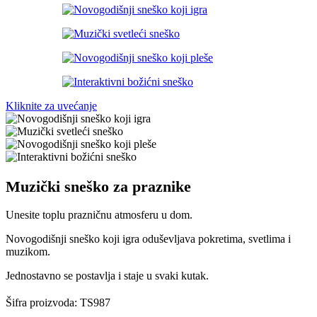
Kliknite za uvećanje
Muzički sneško za praznike
Unesite toplu prazničnu atmosferu u dom.
Novogodišnji sneško koji igra oduševljava pokretima, svetlima i
muzikom.
Jednostavno se postavlja i staje u svaki kutak.
Šifra proizvoda:
TS987