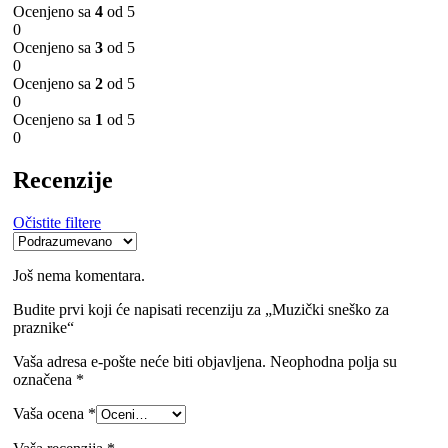
Ocenjeno sa
4
od 5
0
Ocenjeno sa
3
od 5
0
Ocenjeno sa
2
od 5
0
Ocenjeno sa
1
od 5
0
Recenzije
Očistite filtere
Još nema komentara.
Budite prvi koji će napisati recenziju za „Muzički sneško za
praznike“
Vaša adresa e-pošte neće biti objavljena.
Neophodna polja su
označena
*
Vaša ocena
*