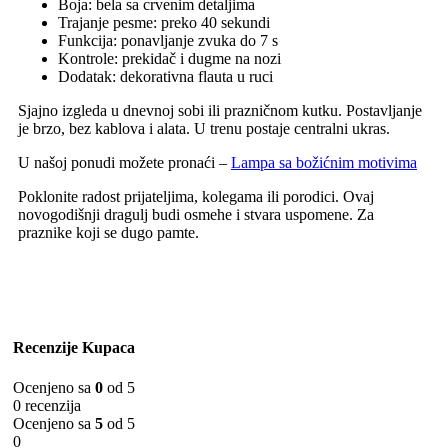
Boja: bela sa crvenim detaljima
Trajanje pesme: preko 40 sekundi
Funkcija: ponavljanje zvuka do 7 s
Kontrole: prekidač i dugme na nozi
Dodatak: dekorativna flauta u ruci
Sjajno izgleda u dnevnoj sobi ili prazničnom kutku. Postavljanje
je brzo, bez kablova i alata. U trenu postaje centralni ukras.
U našoj ponudi možete pronaći –
Lampa sa božićnim motivima
Poklonite radost prijateljima, kolegama ili porodici. Ovaj
novogodišnji dragulj budi osmehe i stvara uspomene. Za
praznike koji se dugo pamte.
Recenzije Kupaca
Ocenjeno sa
0
od 5
0 recenzija
Ocenjeno sa
5
od 5
0