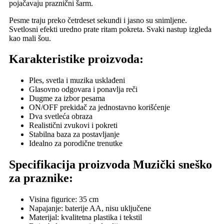
pojačavaju praznični šarm.
Pesme traju preko četrdeset sekundi i jasno su snimljene.
Svetlosni efekti uredno prate ritam pokreta. Svaki nastup izgleda
kao mali šou.
Karakteristike proizvoda:
Ples, svetla i muzika usklađeni
Glasovno odgovara i ponavlja reči
Dugme za izbor pesama
ON/OFF prekidač za jednostavno korišćenje
Dva svetleća obraza
Realistični zvukovi i pokreti
Stabilna baza za postavljanje
Idealno za porodične trenutke
Specifikacija proizvoda Muzički sneško
za praznike:
Visina figurice: 35 cm
Napajanje: baterije AA, nisu uključene
Materijal: kvalitetna plastika i tekstil