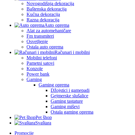
Novogodišnja dekoracija
Baštenska dekoracija
Kućna dekoracija
Razna dekoracija
Auto oprema
Alat za automehaničare
Fm transmiteri
Osvetljenje
Ostala auto oprema
Računari i mobilni
Mobilni telefoni
Pametni satovi
Konzole
Power bank
Gaming
Gaming oprema
Džojstici i gamepadi
Gejmerske slušalice
Gaming tastature
Gaming miševi
Ostala gaming oprema
Pet šhop
Svaštara
Promocije