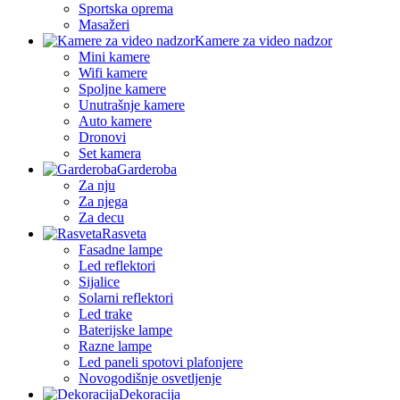
Sportska oprema
Masažeri
Kamere za video nadzor
Mini kamere
Wifi kamere
Spoljne kamere
Unutrašnje kamere
Auto kamere
Dronovi
Set kamera
Garderoba
Za nju
Za njega
Za decu
Rasveta
Fasadne lampe
Led reflektori
Sijalice
Solarni reflektori
Led trake
Baterijske lampe
Razne lampe
Led paneli spotovi plafonjere
Novogodišnje osvetljenje
Dekoracija