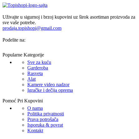
Uživajte u sigurnoj i brzoj kupovini uz širok asortiman proizvoda za
sve vaše potrebe.
prodaja.topishopi@gmail.com
Podelite na:
Popularne Kategorije
Sve za kuću
Garderoba
Rasveta
Alat
Kamere video nadzor
Igračke i dečija oprema
Pomoć Pri Kupovini
O nama
Politika privatnosti
Prava potrošača
Isporuka & povrat
Kontakt