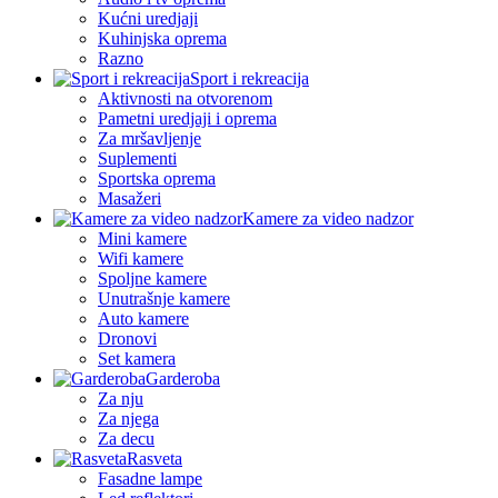
Kućni uredjaji
Kuhinjska oprema
Razno
Sport i rekreacija
Aktivnosti na otvorenom
Pametni uredjaji i oprema
Za mršavljenje
Suplementi
Sportska oprema
Masažeri
Kamere za video nadzor
Mini kamere
Wifi kamere
Spoljne kamere
Unutrašnje kamere
Auto kamere
Dronovi
Set kamera
Garderoba
Za nju
Za njega
Za decu
Rasveta
Fasadne lampe