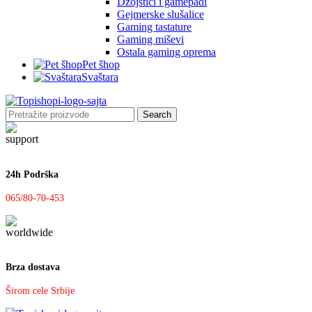
Džojstici i gamepadi
Gejmerske slušalice
Gaming tastature
Gaming miševi
Ostala gaming oprema
Pet šhop
Svaštara
Search
24h Podrška
065/80-70-453
Brza dostava
Širom cele Srbije