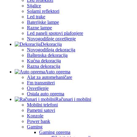
Led reflektori
Sijalice
Solarni reflektori
Led trake
Baterijske lampe
Razne lampe
Led paneli spotovi plafonjere
Novogodišnje osvetljenje
Dekoracija
Novogodišnja dekoracija
Baštenska dekoracija
Kućna dekoracija
Razna dekoracija
Auto oprema
Alat za automehaničare
Fm transmiteri
Osvetljenje
Ostala auto oprema
Računari i mobilni
Mobilni telefoni
Pametni satovi
Konzole
Power bank
Gaming
Gaming oprema