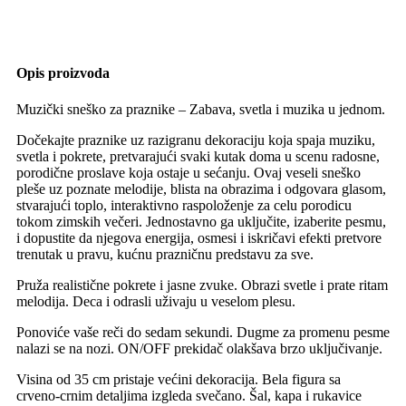
Opis proizvoda
Muzički sneško za praznike – Zabava, svetla i muzika u jednom.
Dočekajte praznike uz razigranu dekoraciju koja spaja muziku,
svetla i pokrete, pretvarajući svaki kutak doma u scenu radosne,
porodične proslave koja ostaje u sećanju. Ovaj veseli sneško
pleše uz poznate melodije, blista na obrazima i odgovara glasom,
stvarajući toplo, interaktivno raspoloženje za celu porodicu
tokom zimskih večeri. Jednostavno ga uključite, izaberite pesmu,
i dopustite da njegova energija, osmesi i iskričavi efekti pretvore
trenutak u pravu, kućnu prazničnu predstavu za sve.
Pruža realistične pokrete i jasne zvuke. Obrazi svetle i prate ritam
melodija. Deca i odrasli uživaju u veselom plesu.
Ponoviće vaše reči do sedam sekundi. Dugme za promenu pesme
nalazi se na nozi. ON/OFF prekidač olakšava brzo uključivanje.
Visina od 35 cm pristaje većini dekoracija. Bela figura sa
crveno‑crnim detaljima izgleda svečano. Šal, kapa i rukavice