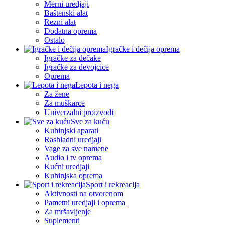
Merni uredjaji
Baštenski alat
Rezni alat
Dodatna oprema
Ostalo
Igračke i dečija oprema
Igračke za dečake
Igračke za devojcice
Oprema
Lepota i nega
Za žene
Za muškarce
Univerzalni proizvodi
Sve za kuću
Kuhinjski aparati
Rashladni uredjaji
Vage za sve namene
Audio i tv oprema
Kućni uredjaji
Kuhinjska oprema
Sport i rekreacija
Aktivnosti na otvorenom
Pametni uredjaji i oprema
Za mršavljenje
Suplementi