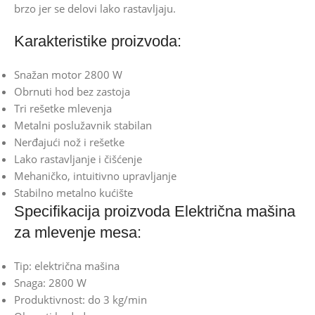
brzo jer se delovi lako rastavljaju.
Karakteristike proizvoda:
Snažan motor 2800 W
Obrnuti hod bez zastoja
Tri rešetke mlevenja
Metalni poslužavnik stabilan
Nerđajući nož i rešetke
Lako rastavljanje i čišćenje
Mehaničko, intuitivno upravljanje
Stabilno metalno kućište
Specifikacija proizvoda Električna mašina
za mlevenje mesa:
Tip: električna mašina
Snaga: 2800 W
Produktivnost: do 3 kg/min