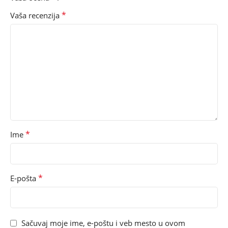
*
Vaša recenzija
*
Ime
*
E-pošta
Sačuvaj moje ime, e-poštu i veb mesto u ovom