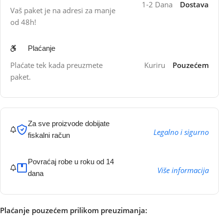
1-2 Dana
Dostava
Vaš paket je na adresi za manje
od 48h!
Plaćanje
Plaćate tek kada preuzmete
Kuriru
Pouzećem
paket.
Za sve proizvode dobijate
Legalno i sigurno
fiskalni račun
Povraćaj robe u roku od 14
Više informacija
dana
Plaćanje pouzećem prilikom preuzimanja: