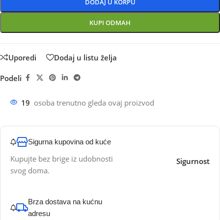
DODAJ U KORPU
KUPI ODMAH
Uporedi
Dodaj u listu želja
Podeli
19
osoba trenutno gleda ovaj proizvod
Sigurna kupovina od kuće
Kupujte bez brige iz udobnosti
Sigurnost
svog doma.
Brza dostava na kućnu
adresu