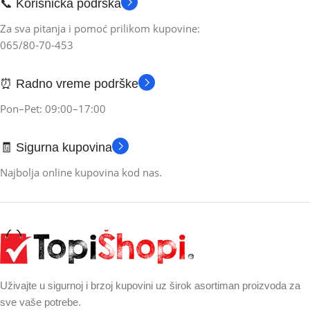
📞 Korisnička podrška
Za sva pitanja i pomoć prilikom kupovine:
065/80-70-453
⏰ Radno vreme podrške
Pon–Pet: 09:00–17:00
🧾 Sigurna kupovina
Najbolja online kupovina kod nas.
Uživajte u sigurnoj i brzoj kupovini uz širok asortiman proizvoda za
sve vaše potrebe.