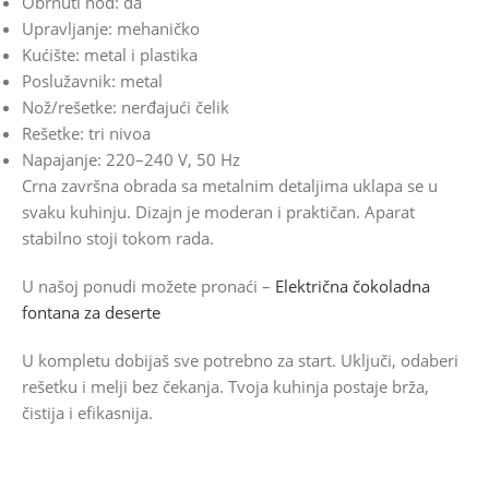
Obrnuti hod: da
Upravljanje: mehaničko
Kućište: metal i plastika
Poslužavnik: metal
Nož/rešetke: nerđajući čelik
Rešetke: tri nivoa
Napajanje: 220–240 V, 50 Hz
Crna završna obrada sa metalnim detaljima uklapa se u
svaku kuhinju. Dizajn je moderan i praktičan. Aparat
stabilno stoji tokom rada.
U našoj ponudi možete pronaći –
Električna čokoladna
fontana za deserte
U kompletu dobijaš sve potrebno za start. Uključi, odaberi
rešetku i melji bez čekanja. Tvoja kuhinja postaje brža,
čistija i efikasnija.