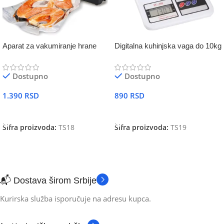
Aparat za vakumiranje hrane
Digitalna kuhinjska vaga do 10kg
Dostupno
Dostupno
1.390
RSD
890
RSD
DODAJ U KORPU
DODAJ U KORPU
Šifra proizvoda:
TS18
Šifra proizvoda:
TS19
📬 Dostava širom Srbije
Kurirska služba isporučuje na adresu kupca.