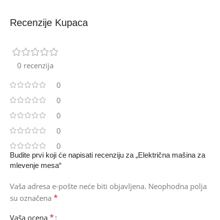
Recenzije Kupaca
0 recenzija
0
0
0
0
0
Budite prvi koji će napisati recenziju za „Električna mašina za
mlevenje mesa“
Vaša adresa e-pošte neće biti objavljena.
Neophodna polja
*
su označena
*
Vaša ocena