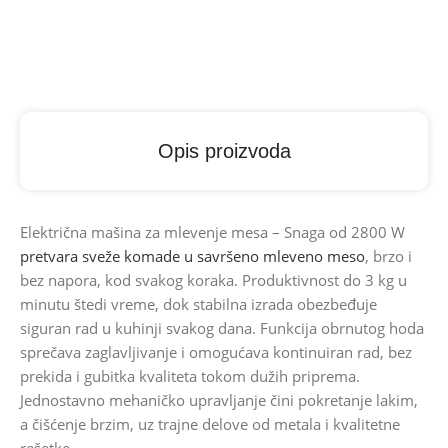
Opis proizvoda
Električna mašina za mlevenje mesa – Snaga od 2800 W
pretvara sveže komade u savršeno mleveno meso
, brzo i
bez napora, kod svakog koraka. Produktivnost do 3 kg u
minutu štedi vreme, dok stabilna izrada obezbeđuje
siguran rad u kuhinji svakog dana. Funkcija obrnutog hoda
sprečava zaglavljivanje i omogućava kontinuiran rad, bez
prekida i gubitka kvaliteta tokom dužih priprema.
Jednostavno mehaničko upravljanje čini pokretanje lakim,
a čišćenje brzim, uz trajne delove od metala i kvalitetne