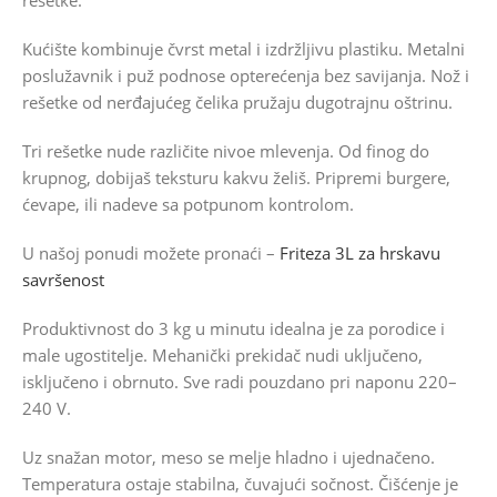
rešetke.
Kućište kombinuje čvrst metal i izdržljivu plastiku. Metalni
poslužavnik i puž podnose opterećenja bez savijanja. Nož i
rešetke od nerđajućeg čelika pružaju dugotrajnu oštrinu.
Tri rešetke nude različite nivoe mlevenja. Od finog do
krupnog, dobijaš teksturu kakvu želiš. Pripremi burgere,
ćevape, ili nadeve sa potpunom kontrolom.
U našoj ponudi možete pronaći –
Friteza 3L za hrskavu
savršenost
Produktivnost do 3 kg u minutu idealna je za porodice i
male ugostitelje. Mehanički prekidač nudi uključeno,
isključeno i obrnuto. Sve radi pouzdano pri naponu 220–
240 V.
Uz snažan motor, meso se melje hladno i ujednačeno.
Temperatura ostaje stabilna, čuvajući sočnost. Čišćenje je