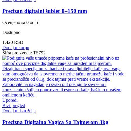
Precizan digitalni šubler 0–150 mm
Ocenjeno sa
0
od 5
Dostupno
1.420
RSD
Dodaj u korpu
Šifra proizvoda:
TS792
Uporedi
Brzi pregled
Dodaj u listu želja
Precizna Digitalna Vagica Sa Tajmerom 3kg