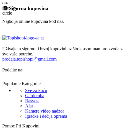
🧾 Sigurna kupovina
Najbolja online kupovina kod nas.
Uživajte u sigurnoj i brzoj kupovini uz širok asortiman proizvoda za
sve vaše potrebe.
prodaja.topishopi@gmail.com
Podelite na:
Popularne Kategorije
Sve za kuću
Garderoba
Rasveta
Alat
Kamere video nadzor
Igračke i dečija oprema
Pomoć Pri Kupovini