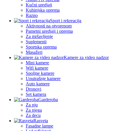
Kućni uredjaji
Kuhinjska oprema
Razno
Sport i rekreacija
Aktivnosti na otvorenom
Pametni uredjaji i oprema
Za mršavljenje
Suplementi
Sportska oprema
Masažeri
Kamere za video nadzor
Mini kamere
Wifi kamere
Spoljne kamere
Unutrašnje kamere
Auto kamere
Dronovi
Set kamera
Garderoba
Za nju
Za njega
Za decu
Rasveta
Fasadne lampe