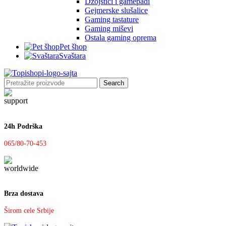
Džojstici i gamepadi
Gejmerske slušalice
Gaming tastature
Gaming miševi
Ostala gaming oprema
Pet šhop
Svaštara
Search
24h Podrška
065/80-70-453
Brza dostava
Širom cele Srbije