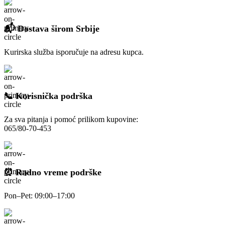
📬 Dostava širom Srbije
Kurirska služba isporučuje na adresu kupca.
📞 Korisnička podrška
Za sva pitanja i pomoć prilikom kupovine:
065/80-70-453
⏰ Radno vreme podrške
Pon–Pet: 09:00–17:00