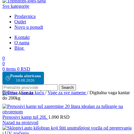
Sve kategorije
Prodavnica
Outlet
Novo u ponudi
Kontakt
O nama
Blog
0
0
0
items
0
RSD
Ponuda ažurirana
🕒
10.08.2026.
Search
Početna
/
Sve za kuću
/
Vage za sve namene
/
Digitalna vaga kantar
do 200kg
Prenosivi kamp tuš 20L
1.090
RSD
Nazad na proizvod