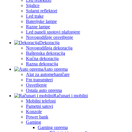
Led reflektori
Sijalice
Solarni reflektori
Led trake
Baterijske lampe
Razne lampe
Led paneli spotovi plafonjere
Novogodišnje osvetljenje
Dekoracija
Novogodišnja dekoracija
Baštenska dekoracija
Kućna dekoracija
Razna dekoracija
Auto oprema
Alat za automehaničare
Fm transmiteri
Osvetljenje
Ostala auto oprema
Računari i mobilni
Mobilni telefoni
Pametni satovi
Konzole
Power bank
Gaming
Gaming oprema