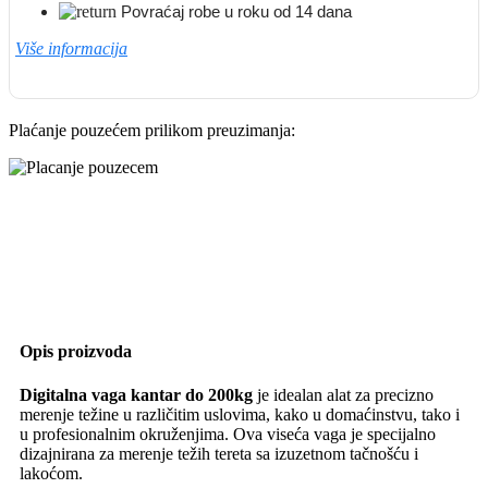
Povraćaj robe u roku od 14 dana
Više informacija
Plaćanje pouzećem prilikom preuzimanja:
Opis proizvoda
Digitalna vaga kantar do 200kg
je idealan alat za precizno
merenje težine u različitim uslovima, kako u domaćinstvu, tako i
u profesionalnim okruženjima. Ova viseća vaga je specijalno
dizajnirana za merenje težih tereta sa izuzetnom tačnošću i
lakoćom.