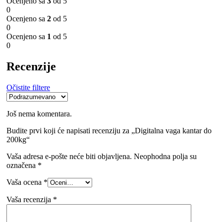
Ocenjeno sa
3
od 5
0
Ocenjeno sa
2
od 5
0
Ocenjeno sa
1
od 5
0
Recenzije
Očistite filtere
Još nema komentara.
Budite prvi koji će napisati recenziju za „Digitalna vaga kantar do
200kg“
Vaša adresa e-pošte neće biti objavljena.
Neophodna polja su
označena
*
Vaša ocena
*
Vaša recenzija
*