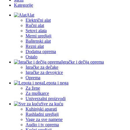
Kategorije
Alat
Električni alat
Ručni alat
Setovi alata
Merni uredjaji
Baštenski alat
Rezni alat
Dodatna oprema
Ostalo
Igračke i dečija oprema
Igračke za dečake
Igračke za devojcice
Oprema
Lepota i nega
Za žene
Za muškarce
Univerzalni proizvodi
Sve za kuću
Kuhinjski aparati
Rashladni uredjaji
Vage za sve namene
Audio i tv oprema
Kućni uredjaji