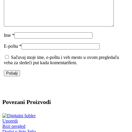
Ime
*
E-pošta
*
Sačuvaj moje ime, e-poštu i veb mesto u ovom pregledaču
veba za sledeći put kada komentarišem.
Povezani Proizvodi
Uporedi
Brzi pregled
Dodaj u listu želja