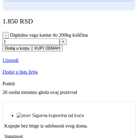
1.850
RSD
Digitalna vaga kantar do 200kg količina
-
+
Dodaj u korpu
KUPI ODMAH
Uporedi
Dodaj u listu želja
Podeli
20
osoba trenutno gleda ovaj proizvod
Sigurna kupovina od kuće
Kupujte bez brige iz udobnosti svog doma.
Sigurnost