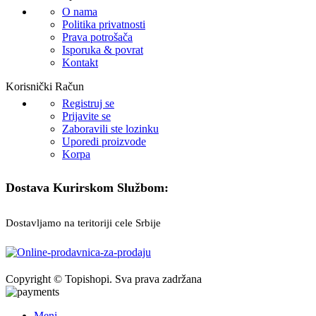
O nama
Politika privatnosti
Prava potrošača
Isporuka & povrat
Kontakt
Korisnički Račun
Registruj se
Prijavite se
Zaboravili ste lozinku
Uporedi proizvode
Korpa
Dostava Kurirskom Službom:
Dostavljamo na teritoriji cele Srbije
Copyright © Topishopi. Sva prava zadržana
Meni