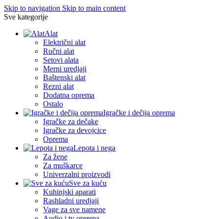
Skip to navigation
Skip to main content
Sve kategorije
Alat
Električni alat
Ručni alat
Setovi alata
Merni uredjaji
Baštenski alat
Rezni alat
Dodatna oprema
Ostalo
Igračke i dečija oprema
Igračke za dečake
Igračke za devojcice
Oprema
Lepota i nega
Za žene
Za muškarce
Univerzalni proizvodi
Sve za kuću
Kuhinjski aparati
Rashladni uredjaji
Vage za sve namene
Audio i tv oprema