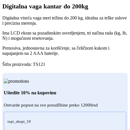
Digitalna vaga kantar do 200kg
Digitalna viseća vaga meri težinu do 200 kg, idealna za teške uslove
i precizna merenja.
Ima LCD ekran sa pozadinskim osvetljenjem, tri načina rada (kg, lb,
N) i mogućnost resetovanja.
Prenosiva, jednostavna za korišćenje, sa čeličnom kukom i
napajanjem na 2 AAA baterije.
Šifra proizvoda:
TS121
Uštedite 10% na kupovinu
Ostvarite popust na sve porudžbine preko 12000rsd
topi_shopi_10