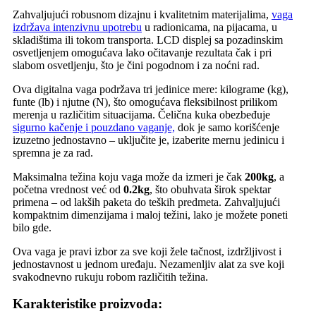
Zahvaljujući robusnom dizajnu i kvalitetnim materijalima,
vaga
izdržava intenzivnu upotrebu
u radionicama, na pijacama, u
skladištima ili tokom transporta. LCD displej sa pozadinskim
osvetljenjem omogućava lako očitavanje rezultata čak i pri
slabom osvetljenju, što je čini pogodnom i za noćni rad.
Ova digitalna vaga podržava tri jedinice mere: kilograme (kg),
funte (lb) i njutne (N), što omogućava fleksibilnost prilikom
merenja u različitim situacijama. Čelična kuka obezbeđuje
sigurno kačenje i pouzdano vaganje,
dok je samo korišćenje
izuzetno jednostavno – uključite je, izaberite mernu jedinicu i
spremna je za rad.
Maksimalna težina koju vaga može da izmeri je čak
200kg
, a
početna vrednost već od
0.2kg
, što obuhvata širok spektar
primena – od lakših paketa do teških predmeta. Zahvaljujući
kompaktnim dimenzijama i maloj težini, lako je možete poneti
bilo gde.
Ova vaga je pravi izbor za sve koji žele tačnost, izdržljivost i
jednostavnost u jednom uređaju. Nezamenljiv alat za sve koji
svakodnevno rukuju robom različitih težina.
Karakteristike proizvoda: