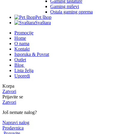
Gaming tastature
Gaming miševi
Ostala gaming oprema
Pet šhop
Svaštara
Promocije
Home
O nama
Kontakt
Isporuka & Povrat
Outlet
Blog
Lista želja
Uporedi
Korpa
Zatvori
Prijavite se
Zatvori
Još nemate nalog?
Napravi nalog
Prodavnica
Pozovite