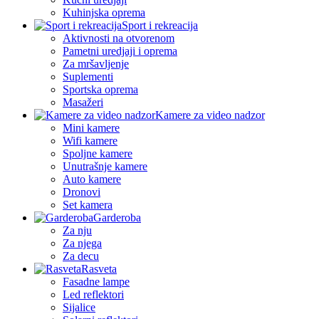
Kuhinjska oprema
Sport i rekreacija
Aktivnosti na otvorenom
Pametni uredjaji i oprema
Za mršavljenje
Suplementi
Sportska oprema
Masažeri
Kamere za video nadzor
Mini kamere
Wifi kamere
Spoljne kamere
Unutrašnje kamere
Auto kamere
Dronovi
Set kamera
Garderoba
Za nju
Za njega
Za decu
Rasveta
Fasadne lampe
Led reflektori
Sijalice