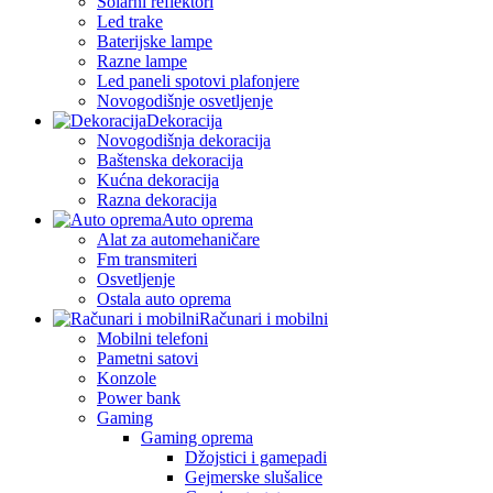
Solarni reflektori
Led trake
Baterijske lampe
Razne lampe
Led paneli spotovi plafonjere
Novogodišnje osvetljenje
Dekoracija
Novogodišnja dekoracija
Baštenska dekoracija
Kućna dekoracija
Razna dekoracija
Auto oprema
Alat za automehaničare
Fm transmiteri
Osvetljenje
Ostala auto oprema
Računari i mobilni
Mobilni telefoni
Pametni satovi
Konzole
Power bank
Gaming
Gaming oprema
Džojstici i gamepadi
Gejmerske slušalice