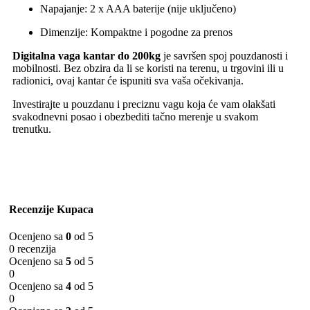
Napajanje: 2 x AAA baterije (nije uključeno)
Dimenzije: Kompaktne i pogodne za prenos
Digitalna vaga kantar do 200kg
je savršen spoj pouzdanosti i
mobilnosti. Bez obzira da li se koristi na terenu, u trgovini ili u
radionici, ovaj kantar će ispuniti sva vaša očekivanja.
Investirajte u pouzdanu i preciznu vagu koja će vam olakšati
svakodnevni posao i obezbediti tačno merenje u svakom
trenutku.
Recenzije Kupaca
Ocenjeno sa
0
od 5
0 recenzija
Ocenjeno sa
5
od 5
0
Ocenjeno sa
4
od 5
0